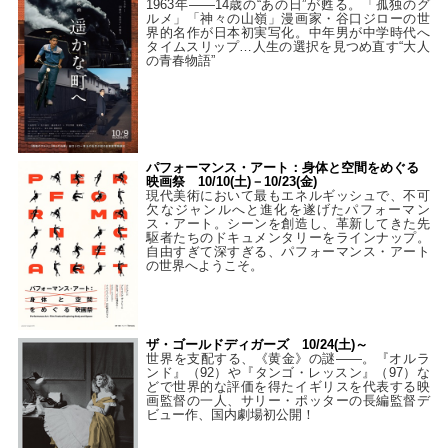
1963年――14歳の“あの日”が甦る。「孤独のグ
ルメ」「神々の山嶺」漫画家・谷口ジローの世
界的名作が日本初実写化。中年男が中学時代へ
タイムスリップ…人生の選択を見つめ直す“大人
の青春物語”
パフォーマンス・アート：身体と空間をめぐる
映画祭 10/10(土)－10/23(金)
現代美術において最もエネルギッシュで、不可
欠なジャンルへと進化を遂げたパフォーマン
ス・アート。シーンを創造し、革新してきた先
駆者たちのドキュメンタリーをラインナップ。
自由すぎて深すぎる、パフォーマンス・アート
の世界へようこそ。
ザ・ゴールドディガーズ 10/24(土)～
世界を支配する、《黄金》の謎――。『オルラ
ンド』（92）や『タンゴ・レッスン』（97）な
どで世界的な評価を得たイギリスを代表する映
画監督の一人、サリー・ポッターの長編監督デ
ビュー作、国内劇場初公開！