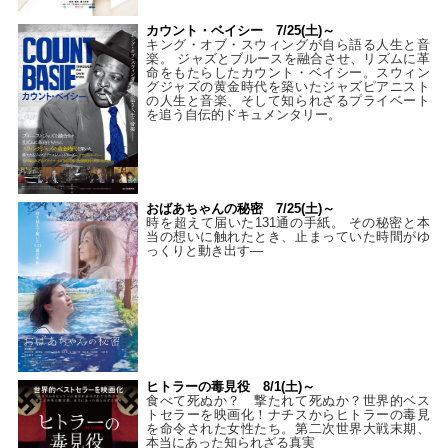
カウント・ベイシー 7/25(土)～
キング・オブ・スウィングが自ら語る人生と音
楽。 ジャズとブルースを融合させ、リズムに革
命をもたらしたカウント・ベイシー。スウィン
グジャズの黄金時代を築いたジャズピアニスト
の人生と音楽、そして知られざるプライベート
を追う自伝的ドキュメンタリー。
おばあちゃんの秘密 7/25(土)～
時を超えて届いた131通の手紙。 その秘密と本
当の想いに触れたとき、止まっていた時間がゆ
っくりと動き出す―
ヒトラーの毒見役 8/1(土)～
食べて死ぬか？ 撃たれて死ぬか？世界的ベス
トセラーを映画化！ナチスからヒトラーの毒見
を命令された女性たち。第二次世界大戦末期、
本当にあった知られざる真実