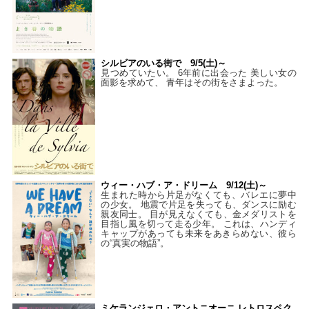
シルビアのいる街で 9/5(土)～
見つめていたい。 6年前に出会った 美しい女の
面影を求めて、 青年はその街をさまよった。
ウィー・ハブ・ア・ドリーム 9/12(土)～
生まれた時から片足がなくても、バレエに夢中
の少女。 地震で片足を失っても、ダンスに励む
親友同士。 目が見えなくても、金メダリストを
目指し風を切って走る少年。 これは、ハンディ
キャップがあっても未来をあきらめない、彼ら
の“真実の物語”。
ミケランジェロ・アントニオーニ レトロスペク