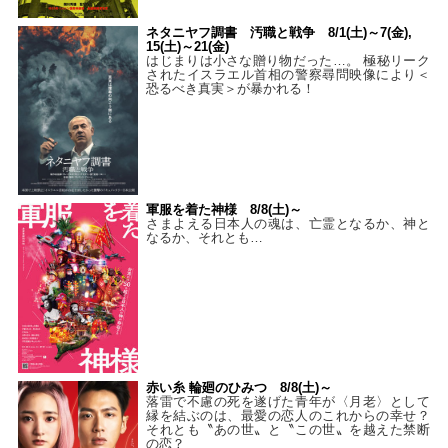
ネタニヤフ調書 汚職と戦争 8/1(土)～7(金),
15(土)～21(金)
はじまりは小さな贈り物だった…。 極秘リーク
されたイスラエル首相の警察尋問映像により＜
恐るべき真実＞が暴かれる！
軍服を着た神様 8/8(土)～
さまよえる日本人の魂は、亡霊となるか、神と
なるか、それとも…
赤い糸 輪廻のひみつ 8/8(土)～
落雷で不慮の死を遂げた青年が〈月老〉として
縁を結ぶのは、最愛の恋人のこれからの幸せ？
それとも〝あの世〟と〝この世〟を越えた禁断
の恋？