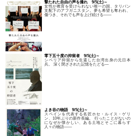
撃たれた自由の声を撮れ 9/5(土)～
女性が教育を受けられない唯一の国、タリバン
支配下のアフガニスタン。夢も希望も奪われ、
傷つき、それでも声を上げ続ける——
零下五十度の抑留者 9/5(土)～
シベリア抑留から生還した台湾出身の元日本
兵。 深く閉ざされた記憶をたどる—
よき谷の物語 9/5(土)～
スペインを代表する名匠ホセ・ルイス・ゲリ
ン、10年ぶりの新作長編。 行ったことがないの
になぜか懐かしい、ある土地とそこに暮らす
人々の物語――