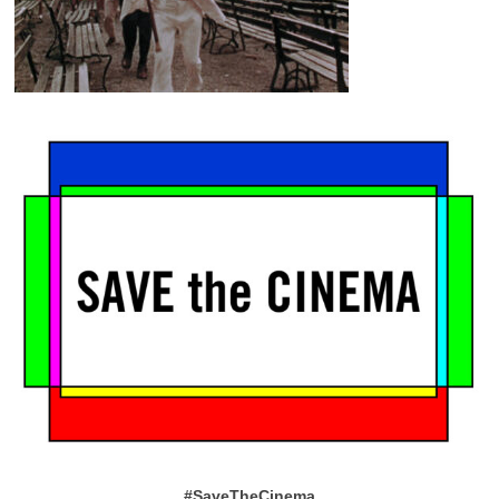
#SaveTheCinema