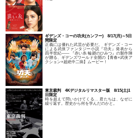
ギデンズ・コーの功夫(カンフー) 8/17(月)～5日
間限定
正義には優れた武芸が必要だ。 ギデンズ・コー
による武侠ファンタジー小説『功夫』発表から
四半世紀―― 『赤い糸 輪廻のひみつ』の製作陣
が贈る、ギデンズワールド全開の【青春×武侠ア
クション×超絶中二病】ムービー！
東京裁判 4Kデジタルリマスター版 8/15(土)1
日限定
時を超えて問いかけてくる… 君たちは、なぜに
繰り返す。歴史から何を学んだのかと。