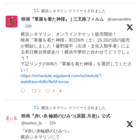
横浜シネマリン リツイートされました
映画『軍服を着た神様』 | 三叉路フィルム
@sansarofilm
·
20h
横浜シネマリン、オンラインチケット販売開始！
映画『軍服を着た神様』初日8/8（土）15:20の回の販売
が開始しました！藤野陽平（出演・文化人類学者）によ
る初日舞台挨拶あり！横浜中華街と合わせてどうでしょ
う？
下記リンクの8/8の『軍服を着た神様』を選択してくださ
い！
https://schedule.eigaland.com/schedule?
webKey=4d6c9e5f-bcca-...
2
4
X
横浜シネマリン リツイートされました
映画『赤い糸 輪廻のひみつ(原題:月老)』公式
@yuelao_jp
·
22h
『#赤い糸輪廻のひみつ』
横浜シネマリンにて