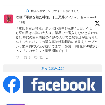
横浜シネマリン リツイートされました
映画『軍服を着た神様』 | 三叉路フィルム
@sansarofilm
·
4 8月
『軍服を着た神様』ポレポレ東中野公開4日目。今日
も昼の回は８割の大入り。業界で一番入らないと言われ
る18時代の回も奇跡の４割の入りで全然客足が落ちませ
ん！しかもパンフの購入率は総動員数の６割をキープと
いう驚異的な状況が続いてます！多謝！明日は8/8横浜シ
ネマリンのチケット販売開始です！
8
31
X
さらに読み込む