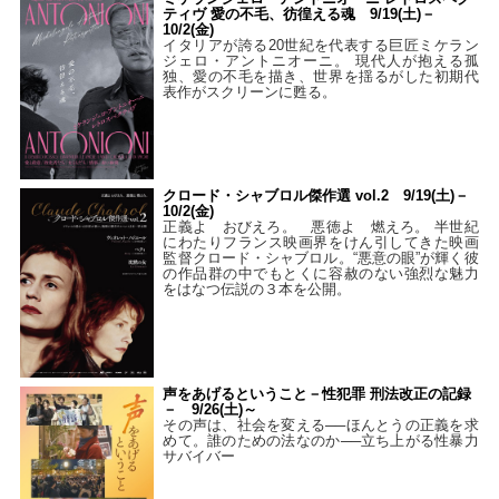
ティヴ 愛の不毛、彷徨える魂 9/19(土)－
10/2(金)
イタリアが誇る20世紀を代表する巨匠ミケラン
ジェロ・アントニオーニ。 現代人が抱える孤
独、愛の不毛を描き、世界を揺るがした初期代
表作がスクリーンに甦る。
クロード・シャブロル傑作選 vol.2 9/19(土)－
10/2(金)
正義よ おびえろ。 悪徳よ 燃えろ。 半世紀
にわたりフランス映画界をけん引してきた映画
監督クロード・シャブロル。“悪意の眼”が輝く彼
の作品群の中でもとくに容赦のない強烈な魅力
をはなつ伝説の３本を公開。
声をあげるということ－性犯罪 刑法改正の記録
－ 9/26(土)～
その声は、社会を変える──ほんとうの正義を求
めて。誰のための法なのか──立ち上がる性暴力
サバイバー