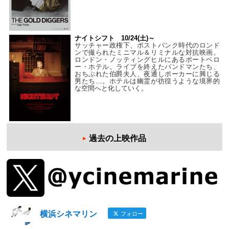
ナイトシフト 10/24(土)～
サッチャー政権下、ポストパンク時代のロンド
ンで撮られたミニマル＆リミナルな対抗映画。
ロンドン・ノッティングヒルにあるポートベロ
ー・ホテル。ライブを終えたバンドマンたち、
おちぶれた伯爵夫人、夜通しポーカーに興じる
男たち…。ホテルは幽霊が彷徨うような境界的
な空間へと化していく。
過去の上映作品
横浜シネマリン
フォロー