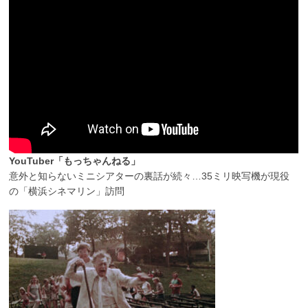
YouTuber「もっちゃんねる」
意外と知らないミニシアターの裏話が続々…35ミリ映写機が現役
の「横浜シネマリン」訪問