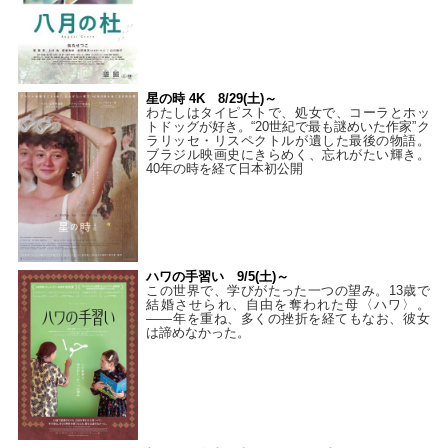
星の時 4K 8/29(土)～
わたしはタイピストで、処⼥で、コーラとホッ
トドッグが好き。“20世紀で最も謎めいた作家”ク
ラリッセ・リスペクトルが遺した最後の物語。
ブラジル映画史にきらめく、忘れがたい輝き。
40年の時を経て⽇本初公開
ハワの手習い 9/5(土)～
この世界で、学びがたった一つの望み。13歳で
結婚させられ、自由を奪われた母〈ハワ〉。
——年を重ね、多くの挫折を経てもなお、彼女
は諦めなかった。