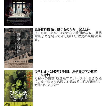
原爆資料館 語り継ぐものたち 8/1(土)～
そこには、忘れてはいけない時間がある。 歴代
館長が命を削って守り続けた”歴史の現場”の全
容。
ひろしま－1945年8月6日、原子雲の下の真実
－ 8/1(土)～
奇跡への情熱[核廃絶プロジェクト] 長きを経
て、多くの方々の想いを込めて、幻の映画が、
奇跡のリマスター