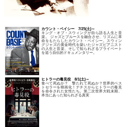
カウント・ベイシー 7/25(土)～
キング・オブ・スウィングが自ら語る人生と音
楽。 ジャズとブルースを融合させ、リズムに革
命をもたらしたカウント・ベイシー。スウィン
グジャズの黄金時代を築いたジャズピアニスト
の人生と音楽、そして知られざるプライベート
を追う自伝的ドキュメンタリー。
ヒトラーの毒見役 8/1(土)～
食べて死ぬか？ 撃たれて死ぬか？世界的ベス
トセラーを映画化！ナチスからヒトラーの毒見
を命令された女性たち。第二次世界大戦末期、
本当にあった知られざる真実