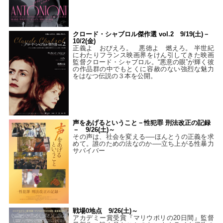
クロード・シャブロル傑作選 vol.2 9/19(土)－
10/2(金)
正義よ おびえろ。 悪徳よ 燃えろ。 半世紀
にわたりフランス映画界をけん引してきた映画
監督クロード・シャブロル。“悪意の眼”が輝く彼
の作品群の中でもとくに容赦のない強烈な魅力
をはなつ伝説の３本を公開。
声をあげるということ－性犯罪 刑法改正の記録
－ 9/26(土)～
その声は、社会を変える──ほんとうの正義を求
めて。誰のための法なのか──立ち上がる性暴力
サバイバー
戦場0地点 9/26(土)～
アカデミー賞受賞『マリウポリの20日間』監督