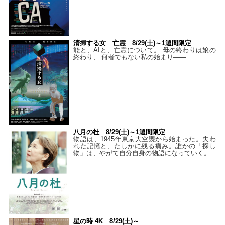
清掃する女 亡霊 8/29(土)～1週間限定
能と、AIと、亡霊について。 母の終わりは娘の
終わり、 何者でもない私の始まり――
八月の杜 8/29(土)～1週間限定
物語は、1945年東京大空襲から始まった。失わ
れた記憶と、たしかに残る痛み。誰かの「探し
物」は、やがて自分自身の物語になっていく。
星の時 4K 8/29(土)～