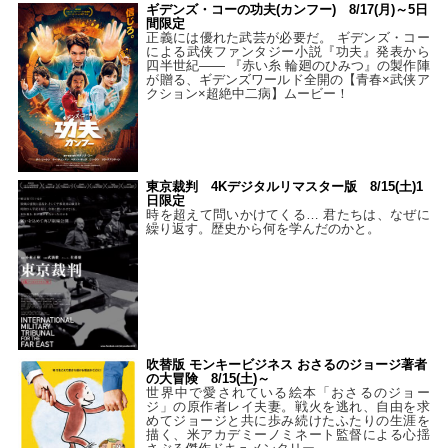
ギデンズ・コーの功夫(カンフー) 8/17(月)～5日
間限定
正義には優れた武芸が必要だ。 ギデンズ・コー
による武侠ファンタジー小説『功夫』発表から
四半世紀―― 『赤い糸 輪廻のひみつ』の製作陣
が贈る、ギデンズワールド全開の【青春×武侠ア
クション×超絶中二病】ムービー！
東京裁判 4Kデジタルリマスター版 8/15(土)1
日限定
時を超えて問いかけてくる… 君たちは、なぜに
繰り返す。歴史から何を学んだのかと。
吹替版 モンキービジネス おさるのジョージ著者
の大冒険 8/15(土)～
世界中で愛されている絵本「おさるのジョー
ジ」の原作者レイ夫妻。戦火を逃れ、自由を求
めてジョージと共に歩み続けたふたりの生涯を
描く、米アカデミーノミネート監督による心揺