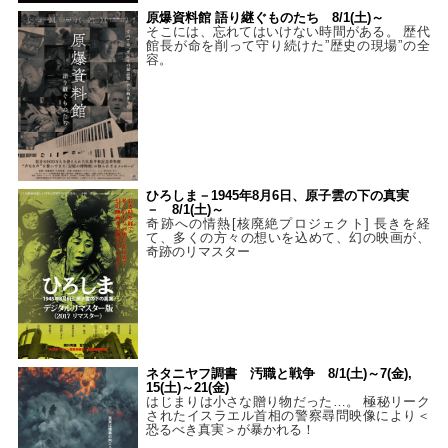
原爆資料館 語り継ぐものたち 8/1(土)～
そこには、忘れてはいけない時間がある。 歴代
館長が命を削って守り続けた”歴史の現場”の全
容。
ひろしま－1945年8月6日、原子雲の下の真実
－ 8/1(土)～
奇跡への情熱[核廃絶プロジェクト] 長きを経
て、多くの方々の想いを込めて、幻の映画が、
奇跡のリマスター
ネタニヤフ調書 汚職と戦争 8/1(土)～7(金),
15(土)～21(金)
はじまりは小さな贈り物だった…。 極秘リーク
されたイスラエル首相の警察尋問映像により＜
恐るべき真実＞が暴かれる！