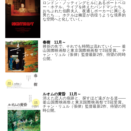
ロンドン・ノッティングヒルにあるポートベロ
ー・ホテル。ライブを終えたバンドマンたち、
おちぶれた伯爵夫人、夜通しポーカーに興じる
男たち…。ホテルは幽霊が彷徨うような境界的
な空間へと化していく。
春樹 11月～
挫折の先で、それでも時間は流れていく—— 釜
山国際映画祭と東京国際映画祭で3冠受賞。 チ
ャン・リュル（張律）監督最新2作、待望の同時
公開。
ルオムの黄昏 11月～
消えた恋人の痕跡と、探すほど遠ざかる道——
釜山国際映画祭と東京国際映画祭で3冠受賞。
チャン・リュル（張律）監督最新2作、待望の同
時公開。