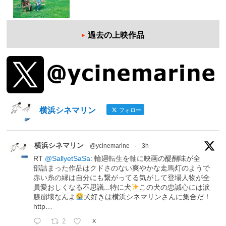
過去の上映作品
横浜シネマリン
フォロー
横浜シネマリン
@ycinemarine
·
3h
RT
@SallyetSaSa
: 輪廻転生を軸に映画の醍醐味が全
部詰まった作品はクドさのない爽やかな走馬灯のようで
赤い糸の縁は自分にも繋がってる気がして登場人物が全
員愛おしくなる不思議...特に犬
この犬の忠誠心には涙
腺崩壊なんよ
犬好きは横浜シネマリンさんに集合だ！
http…
2
X