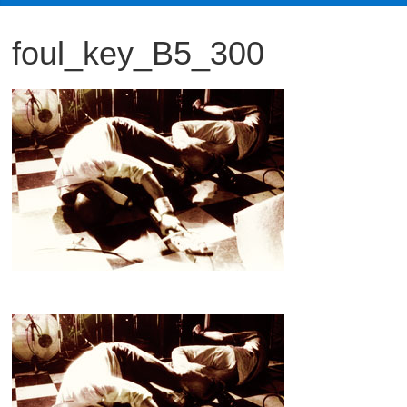
観
foul_key_B5_300
た
い
映
画
は
こ
の
街
で