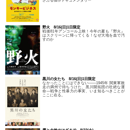
さぶる傑作ドキュメンタリー
野火 8/16(日)1日限定
戦後81年アンコール上映！今年の夏も『野火』
はスクリーンに帰ってくる！なぜ大地を血で汚
すのか
黒川の女たち 8/16(日)1日限定
なかったことにはできない——1945年 関東軍敗
走の満州で待ちうけた、黒川開拓団の壮絶な運
命―戦争と性暴力の事実、いま知るべきことが
ここに在る。