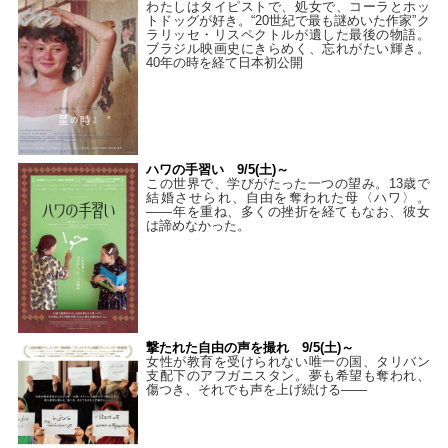
わたしはタイピストで、処⼥で、コーラとホッ
トドッグが好き。“20世紀で最も謎めいた作家”ク
ラリッセ・リスペクトルが遺した最後の物語。
ブラジル映画史にきらめく、忘れがたい輝き。
40年の時を経て⽇本初公開
ハワの手習い 9/5(土)～
この世界で、学びがたった一つの望み。13歳で
結婚させられ、自由を奪われた母〈ハワ〉。
——年を重ね、多くの挫折を経てもなお、彼女
は諦めなかった。
撃たれた自由の声を撮れ 9/5(土)～
女性が教育を受けられない唯一の国、タリバン
支配下のアフガニスタン。夢も希望も奪われ、
傷つき、それでも声を上げ続ける——