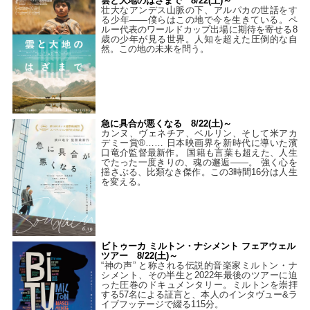
雲と大地のはざまで 8/22(土)～
壮大なアンデス山脈の下、アルパカの世話をす
る少年――僕らはこの地で今を生きている。ペ
ルー代表のワールドカップ出場に期待を寄せる8
歳の少年が見る世界。人知を超えた圧倒的な自
然。この地の未来を問う。
急に具合が悪くなる 8/22(土)～
カンヌ、ヴェネチア、ベルリン、そして米アカ
デミー賞®…… 日本映画界を新時代に導いた濱
口竜介監督最新作。 国籍も言葉も超えた、人生
でたった一度きりの、魂の邂逅――。 強く心を
揺さぶる、比類なき傑作。この3時間16分は人生
を変える。
ビトゥーカ ミルトン・ナシメント フェアウェル
ツアー 8/22(土)～
“神の声” と称される伝説的音楽家ミルトン・ナ
シメント、その半生と2022年最後のツアーに迫
った圧巻のドキュメンタリー。ミルトンを崇拝
する57名による証言と、本人のインタヴュー&ラ
イブフッテージで綴る115分。