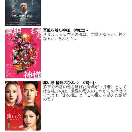
軍服を着た神様 8/8(土)～
さまよえる日本人の魂は、亡霊となるか、神と
なるか、それとも…
赤い糸 輪廻のひみつ 8/8(土)～
落雷で不慮の死を遂げた青年が〈月老〉として
縁を結ぶのは、最愛の恋人のこれからの幸せ？
それとも〝あの世〟と〝この世〟を越えた禁断
の恋？