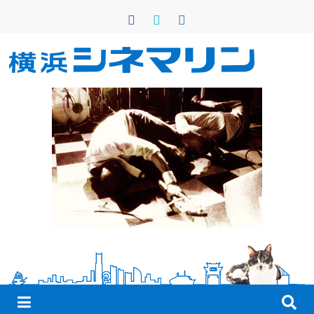
コ
ン
テ
ン
横
ツ
へ
浜
ス
キ
シ
ッ
プ
ネ
マ
リ
ン