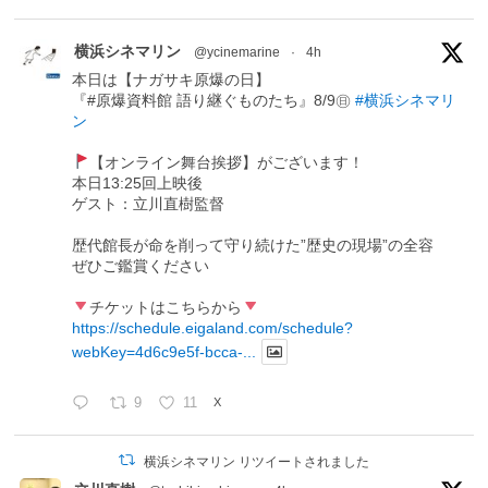
横浜シネマリン
@ycinemarine
·
4h
本日は【ナガサキ原爆の日】
『#原爆資料館 語り継ぐものたち』8/9㊐
#横浜シネマリ
ン
【オンライン舞台挨拶】がございます！
本日13:25回上映後
ゲスト：立川直樹監督
歴代館長が命を削って守り続けた”歴史の現場”の全容
ぜひご鑑賞ください
チケットはこちらから
https://schedule.eigaland.com/schedule?
webKey=4d6c9e5f-bcca-...
9
11
X
横浜シネマリン リツイートされました