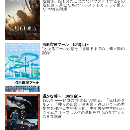
最新作。誰も見たことのないウクライナ侵攻の
最前線－兵士たちのヘルメットカメラが捉え
た“本物”の戦場
沼影市民プール 10/3(土)～
“とあるプールが息を引き取るまでの、49日間の
記録”
遥かな町へ 10/9(金)～
1963年――14歳の“あの日”が甦る。「孤独のグ
ルメ」「神々の山嶺」漫画家・谷口ジローの世
界的名作が日本初実写化。中年男が中学時代へ
タイムスリップ…人生の選択を見つめ直す“大人
の青春物語”