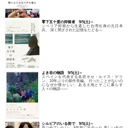
零下五十度の抑留者 9/5(土)～
シベリア抑留から生還した台湾出身の元日本
兵。 深く閉ざされた記憶をたどる—
よき谷の物語 9/5(土)～
スペインを代表する名匠ホセ・ルイス・ゲリ
ン、10年ぶりの新作長編。 行ったことがないの
になぜか懐かしい、ある土地とそこに暮らす
人々の物語――
シルビアのいる街で 9/5(土)～
見つめていたい。 6年前に出会った 美しい女の