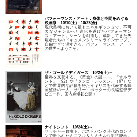
パフォーマンス・アート：身体と空間をめぐる
映画祭 10/10(土)－10/23(金)
現代美術において最もエネルギッシュで、不可
欠なジャンルへと進化を遂げたパフォーマン
ス・アート。シーンを創造し、革新してきた先
駆者たちのドキュメンタリーをラインナップ。
自由すぎて深すぎる、パフォーマンス・アート
の世界へようこそ。
ザ・ゴールドディガーズ 10/24(土)～
世界を支配する、《黄金》の謎――。『オルラ
ンド』（92）や『タンゴ・レッスン』（97）な
どで世界的な評価を得たイギリスを代表する映
画監督の一人、サリー・ポッターの長編監督デ
ビュー作、国内劇場初公開！
ナイトシフト 10/24(土)～
サッチャー政権下、ポストパンク時代のロンド
ンで撮られたミニマル＆リミナルな対抗映画。