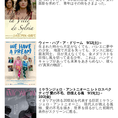
面影を求めて、 青年はその街をさまよった。
ウィー・ハブ・ア・ドリーム 9/12(土)～
生まれた時から片足がなくても、バレエに夢中
の少女。 地震で片足を失っても、ダンスに励む
親友同士。 目が見えなくても、金メダリストを
目指し風を切って走る少年。 これは、ハンディ
キャップがあっても未来をあきらめない、彼ら
の“真実の物語”。
ミケランジェロ・アントニオーニ レトロスペク
ティヴ 愛の不毛、彷徨える魂 9/19(土)－
10/2(金)
イタリアが誇る20世紀を代表する巨匠ミケラン
ジェロ・アントニオーニ。 現代人が抱える孤
独、愛の不毛を描き、世界を揺るがした初期代
表作がスクリーンに甦る。