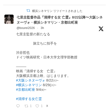
横浜シネマリン リツイートされました
七里圭監督作品『清掃する女 亡霊』8/22以降〜大阪シネ
ヌーヴォ・横浜シネマリン・京都出町座
@bourei2026
·
3h
七里圭監督の新たなる
旅立ちに拍手を
渋谷哲也
ドイツ映画研究・日本大学文理学部教授
―――
映画『清掃する女 亡霊』
大阪横浜京都上映、はじまります。
#大阪シネヌーヴォ
8/22㈯~
#横浜シネマリン
8/29(㈯~
#京都出町座
9/4㈮~
#清掃する女亡霊
1
1
X