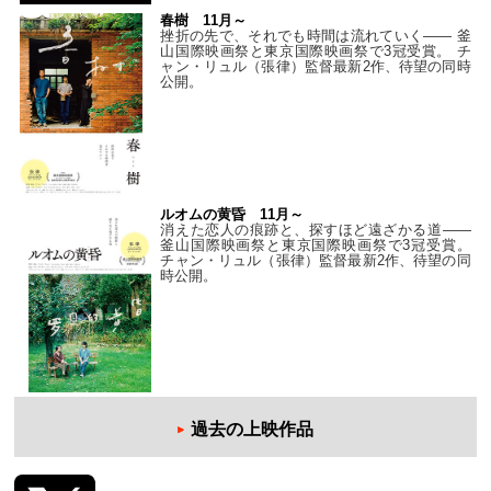
春樹 11月～
挫折の先で、それでも時間は流れていく—— 釜
山国際映画祭と東京国際映画祭で3冠受賞。 チ
ャン・リュル（張律）監督最新2作、待望の同時
公開。
ルオムの黄昏 11月～
消えた恋人の痕跡と、探すほど遠ざかる道——
釜山国際映画祭と東京国際映画祭で3冠受賞。
チャン・リュル（張律）監督最新2作、待望の同
時公開。
過去の上映作品