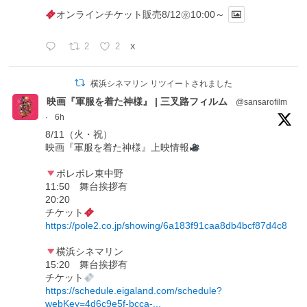
オンラインチケット販売8/12㊌10:00～
2
2
X
横浜シネマリン リツイートされました
映画『軍服を着た神様』 | 三叉路フィルム
@sansarofilm
·
6h
8/11（火・祝）
映画『軍服を着た神様』上映情報
ポレポレ東中野
11:50 舞台挨拶有
20:20
チケット
https://pole2.co.jp/showing/6a183f91caa8db4bcf87d4c8
横浜シネマリン
15:20 舞台挨拶有
チケット
https://schedule.eigaland.com/schedule?
webKey=4d6c9e5f-bcca-...