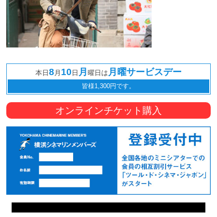
8
10
月
月曜サービスデー
本日
月
日
曜日は
皆様1,300円です。
オンラインチケット購入