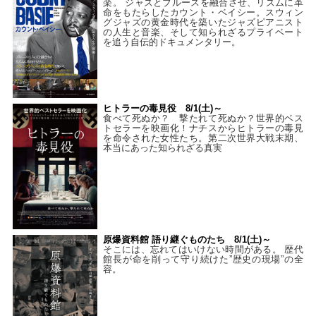
楽。 ジャズとブルースを融合させ、リズムに革
命をもたらしたカウント・ベイシー。スウィン
グジャズの黄金時代を築いたジャズピアニスト
の人生と音楽、そして知られざるプライベート
を追う自伝的ドキュメンタリー。
ヒトラーの毒見役 8/1(土)～
食べて死ぬか？ 撃たれて死ぬか？世界的ベス
トセラーを映画化！ナチスからヒトラーの毒見
を命令された女性たち。第二次世界大戦末期、
本当にあった知られざる真実
原爆資料館 語り継ぐものたち 8/1(土)～
そこには、忘れてはいけない時間がある。 歴代
館長が命を削って守り続けた”歴史の現場”の全
容。