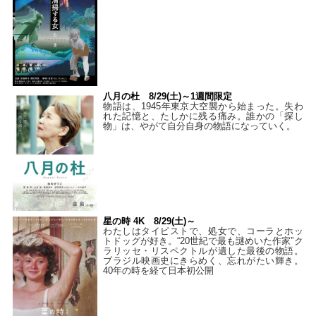
八月の杜 8/29(土)～1週間限定
物語は、1945年東京大空襲から始まった。失わ
れた記憶と、たしかに残る痛み。誰かの「探し
物」は、やがて自分自身の物語になっていく。
星の時 4K 8/29(土)～
わたしはタイピストで、処⼥で、コーラとホッ
トドッグが好き。“20世紀で最も謎めいた作家”ク
ラリッセ・リスペクトルが遺した最後の物語。
ブラジル映画史にきらめく、忘れがたい輝き。
40年の時を経て⽇本初公開