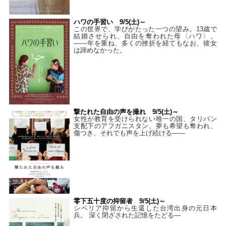
ハワの手習い 9/5(土)～
この世界で、学びがたった一つの望み。13歳で
結婚させられ、自由を奪われた母〈ハワ〉。
——年を重ね、多くの挫折を経てもなお、彼女
は諦めなかった。
撃たれた自由の声を撮れ 9/5(土)～
女性が教育を受けられない唯一の国、タリバン
支配下のアフガニスタン。夢も希望も奪われ、
傷つき、それでも声を上げ続ける——
零下五十度の抑留者 9/5(土)～
シベリア抑留から生還した台湾出身の元日本
兵。 深く閉ざされた記憶をたどる—