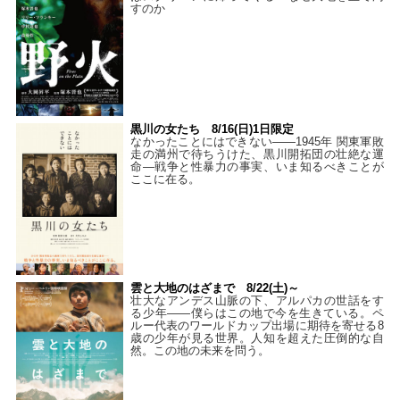
すのか
黒川の女たち 8/16(日)1日限定
なかったことにはできない——1945年 関東軍敗
走の満州で待ちうけた、黒川開拓団の壮絶な運
命―戦争と性暴力の事実、いま知るべきことが
ここに在る。
雲と大地のはざまで 8/22(土)～
壮大なアンデス山脈の下、アルパカの世話をす
る少年――僕らはこの地で今を生きている。ペ
ルー代表のワールドカップ出場に期待を寄せる8
歳の少年が見る世界。人知を超えた圧倒的な自
然。この地の未来を問う。