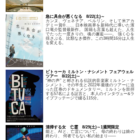
急に具合が悪くなる 8/22(土)～
カンヌ、ヴェネチア、ベルリン、そして米アカ
デミー賞®…… 日本映画界を新時代に導いた濱
口竜介監督最新作。 国籍も言葉も超えた、人生
でたった一度きりの、魂の邂逅――。 強く心を
揺さぶる、比類なき傑作。この3時間16分は人生
を変える。
ビトゥーカ ミルトン・ナシメント フェアウェル
ツアー 8/22(土)～
“神の声” と称される伝説的音楽家ミルトン・ナ
シメント、その半生と2022年最後のツアーに迫
った圧巻のドキュメンタリー。ミルトンを崇拝
する57名による証言と、本人のインタヴュー&ラ
イブフッテージで綴る115分。
清掃する女 亡霊 8/29(土)～1週間限定
能と、AIと、亡霊について。 母の終わりは娘の
終わり、 何者でもない私の始まり――