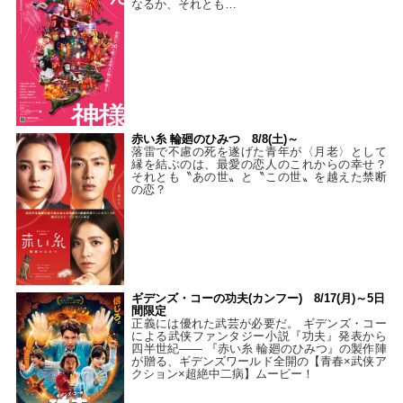
なるか、それとも…
赤い糸 輪廻のひみつ 8/8(土)～
落雷で不慮の死を遂げた青年が〈月老〉として
縁を結ぶのは、最愛の恋人のこれからの幸せ？
それとも〝あの世〟と〝この世〟を越えた禁断
の恋？
ギデンズ・コーの功夫(カンフー) 8/17(月)～5日
間限定
正義には優れた武芸が必要だ。 ギデンズ・コー
による武侠ファンタジー小説『功夫』発表から
四半世紀―― 『赤い糸 輪廻のひみつ』の製作陣
が贈る、ギデンズワールド全開の【青春×武侠ア
クション×超絶中二病】ムービー！