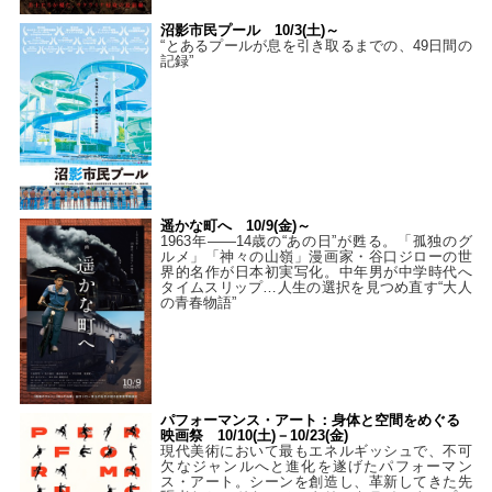
沼影市民プール 10/3(土)～
“とあるプールが息を引き取るまでの、49日間の
記録”
遥かな町へ 10/9(金)～
1963年――14歳の“あの日”が甦る。「孤独のグ
ルメ」「神々の山嶺」漫画家・谷口ジローの世
界的名作が日本初実写化。中年男が中学時代へ
タイムスリップ…人生の選択を見つめ直す“大人
の青春物語”
パフォーマンス・アート：身体と空間をめぐる
映画祭 10/10(土)－10/23(金)
現代美術において最もエネルギッシュで、不可
欠なジャンルへと進化を遂げたパフォーマン
ス・アート。シーンを創造し、革新してきた先