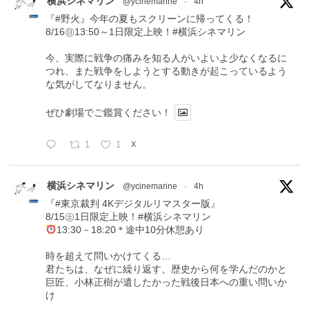
横浜シネマリン
@ycinemarine
·
4h
『#野火』今年の夏もスクリーンに帰ってくる！
8/16㊐13:50～1日限定上映！#横浜シネマリン
今、実際に戦争の痛みを知る人がいよいよ少なくなるに
つれ、また戦争をしようとする動きが起こっているよう
な気がしてなりません。
ぜひ劇場でご鑑賞ください！
1
1
X
横浜シネマリン
@ycinemarine
·
4h
『#東京裁判 4Kデジタルリマスター版』
8/15㊏1日限定上映！#横浜シネマリン
13:30－18:20＊途中10分休憩あり
時を超えて問いかけてくる…
君たちは、なぜに繰り返す、歴史から何を学んだのかと
巨匠、小林正樹が遺したかった戦後日本への重い問いか
け