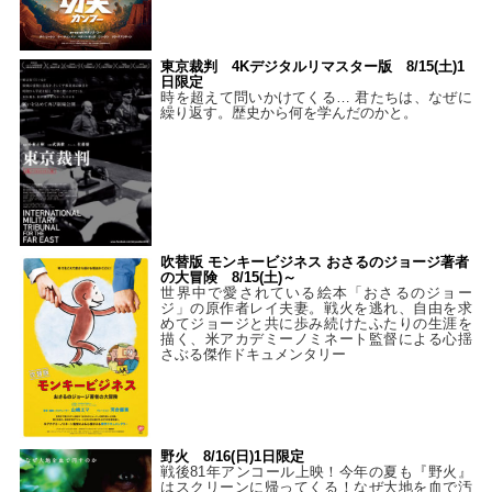
東京裁判 4Kデジタルリマスター版 8/15(土)1
日限定
時を超えて問いかけてくる… 君たちは、なぜに
繰り返す。歴史から何を学んだのかと。
吹替版 モンキービジネス おさるのジョージ著者
の大冒険 8/15(土)～
世界中で愛されている絵本「おさるのジョー
ジ」の原作者レイ夫妻。戦火を逃れ、自由を求
めてジョージと共に歩み続けたふたりの生涯を
描く、米アカデミーノミネート監督による心揺
さぶる傑作ドキュメンタリー
野火 8/16(日)1日限定
戦後81年アンコール上映！今年の夏も『野火』
はスクリーンに帰ってくる！なぜ大地を血で汚