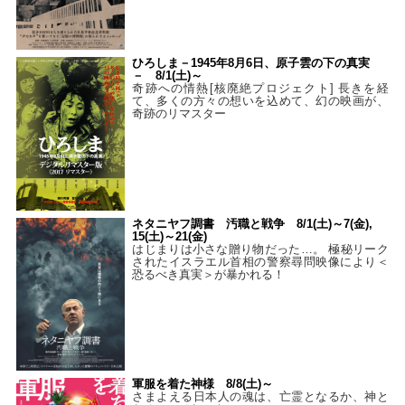
ひろしま－1945年8月6日、原子雲の下の真実
－ 8/1(土)～
奇跡への情熱[核廃絶プロジェクト] 長きを経
て、多くの方々の想いを込めて、幻の映画が、
奇跡のリマスター
ネタニヤフ調書 汚職と戦争 8/1(土)～7(金),
15(土)～21(金)
はじまりは小さな贈り物だった…。 極秘リーク
されたイスラエル首相の警察尋問映像により＜
恐るべき真実＞が暴かれる！
軍服を着た神様 8/8(土)～
さまよえる日本人の魂は、亡霊となるか、神と