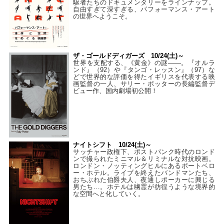
駆者たちのドキュメンタリーをラインナップ。
自由すぎて深すぎる、パフォーマンス・アート
の世界へようこそ。
ザ・ゴールドディガーズ 10/24(土)～
世界を支配する、《黄金》の謎――。『オルラ
ンド』（92）や『タンゴ・レッスン』（97）な
どで世界的な評価を得たイギリスを代表する映
画監督の一人、サリー・ポッターの長編監督デ
ビュー作、国内劇場初公開！
ナイトシフト 10/24(土)～
サッチャー政権下、ポストパンク時代のロンド
ンで撮られたミニマル＆リミナルな対抗映画。
ロンドン・ノッティングヒルにあるポートベロ
ー・ホテル。ライブを終えたバンドマンたち、
おちぶれた伯爵夫人、夜通しポーカーに興じる
男たち…。ホテルは幽霊が彷徨うような境界的
な空間へと化していく。