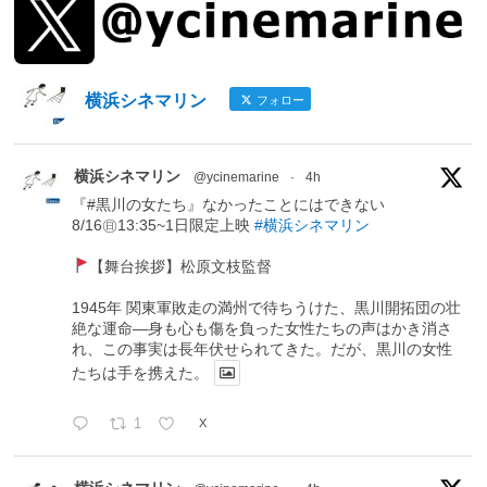
横浜シネマリン
フォロー
横浜シネマリン
@ycinemarine
·
4h
『#黒川の女たち』なかったことにはできない
8/16㊐13:35~1日限定上映
#横浜シネマリン
【舞台挨拶】松原文枝監督
1945年 関東軍敗走の満州で待ちうけた、黒川開拓団の壮
絶な運命―身も心も傷を負った女性たちの声はかき消さ
れ、この事実は長年伏せられてきた。だが、黒川の女性
たちは手を携えた。
1
X