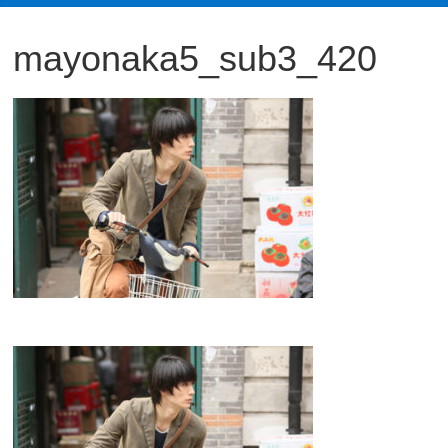
観
mayonaka5_sub3_420
た
い
映
画
は
こ
の
街
で