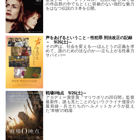
の作品群の中でもとくに容赦のない強烈な魅力
をはなつ伝説の３本を公開。
声をあげるということ－性犯罪 刑法改正の記録
－ 9/26(土)～
その声は、社会を変える──ほんとうの正義を求
めて。誰のための法なのか──立ち上がる性暴力
サバイバー
戦場0地点 9/26(土)～
アカデミー賞受賞『マリウポリの20日間』監督
最新作。誰も見たことのないウクライナ侵攻の
最前線－兵士たちのヘルメットカメラが捉え
た“本物”の戦場