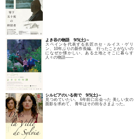
よき谷の物語 9/5(土)～
スペインを代表する名匠ホセ・ルイス・ゲリ
ン、10年ぶりの新作長編。 行ったことがないの
になぜか懐かしい、ある土地とそこに暮らす
人々の物語――
シルビアのいる街で 9/5(土)～
見つめていたい。 6年前に出会った 美しい女の
面影を求めて、 青年はその街をさまよった。