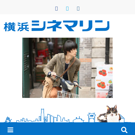
コ
ン
テ
ン
横
ツ
へ
浜
ス
キ
シ
ッ
プ
ネ
マ
リ
ン