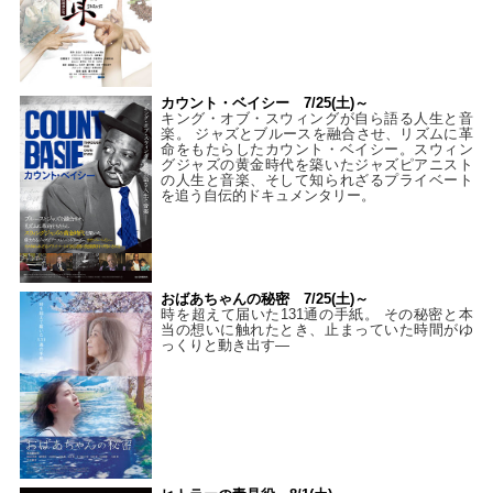
カウント・ベイシー 7/25(土)～
キング・オブ・スウィングが自ら語る人生と音
楽。 ジャズとブルースを融合させ、リズムに革
命をもたらしたカウント・ベイシー。スウィン
グジャズの黄金時代を築いたジャズピアニスト
の人生と音楽、そして知られざるプライベート
を追う自伝的ドキュメンタリー。
おばあちゃんの秘密 7/25(土)～
時を超えて届いた131通の手紙。 その秘密と本
当の想いに触れたとき、止まっていた時間がゆ
っくりと動き出す―