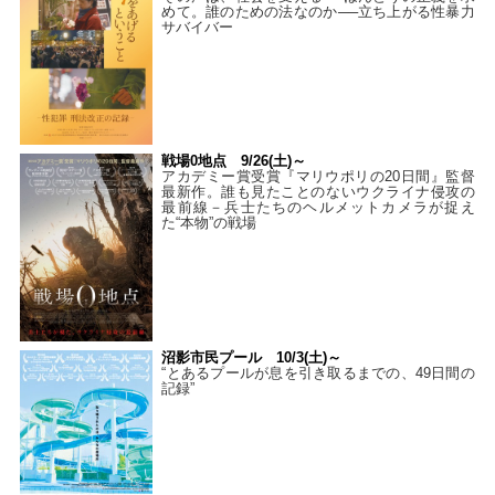
めて。誰のための法なのか──立ち上がる性暴力
サバイバー
戦場0地点 9/26(土)～
アカデミー賞受賞『マリウポリの20日間』監督
最新作。誰も見たことのないウクライナ侵攻の
最前線－兵士たちのヘルメットカメラが捉え
た“本物”の戦場
沼影市民プール 10/3(土)～
“とあるプールが息を引き取るまでの、49日間の
記録”