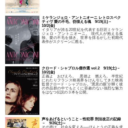
ミケランジェロ・アントニオーニ レトロスペク
ティヴ 愛の不毛、彷徨える魂 9/19(土)－
10/2(金)
イタリアが誇る20世紀を代表する巨匠ミケラン
ジェロ・アントニオーニ。 現代人が抱える孤
独、愛の不毛を描き、世界を揺るがした初期代
表作がスクリーンに甦る。
クロード・シャブロル傑作選 vol.2 9/19(土)－
10/2(金)
正義よ おびえろ。 悪徳よ 燃えろ。 半世紀
にわたりフランス映画界をけん引してきた映画
監督クロード・シャブロル。“悪意の眼”が輝く彼
の作品群の中でもとくに容赦のない強烈な魅力
をはなつ伝説の３本を公開。
声をあげるということ－性犯罪 刑法改正の記録
－ 9/26(土)～
その声は、社会を変える──ほんとうの正義を求