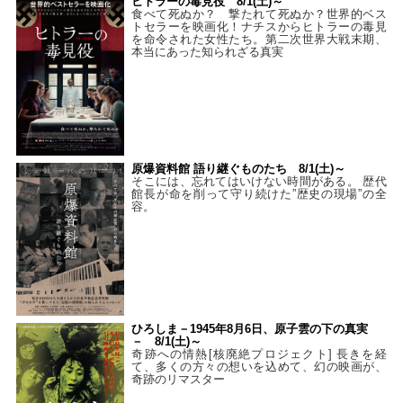
ヒトラーの毒見役 8/1(土)～
食べて死ぬか？ 撃たれて死ぬか？世界的ベス
トセラーを映画化！ナチスからヒトラーの毒見
を命令された女性たち。第二次世界大戦末期、
本当にあった知られざる真実
原爆資料館 語り継ぐものたち 8/1(土)～
そこには、忘れてはいけない時間がある。 歴代
館長が命を削って守り続けた”歴史の現場”の全
容。
ひろしま－1945年8月6日、原子雲の下の真実
－ 8/1(土)～
奇跡への情熱[核廃絶プロジェクト] 長きを経
て、多くの方々の想いを込めて、幻の映画が、
奇跡のリマスター