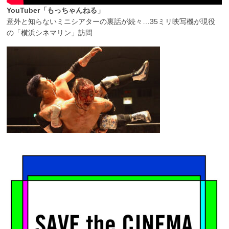
YouTuber「もっちゃんねる」
意外と知らないミニシアターの裏話が続々…35ミリ映写機が現役
の「横浜シネマリン」訪問