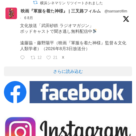
横浜シネマリン リツイートされました
映画『軍服を着た神様』 | 三叉路フィルム
@sansarofilm
·
6 8月
文化放送「武田砂鉄 ラジオマガジン」
ポッドキャストで聞き逃し無料配信中
遠藤協・藤野陽平（映画『軍服を着た神様』監督＆文化
人類学者）（2026年8月3日放送分）
12
21
X
さらに読み込む