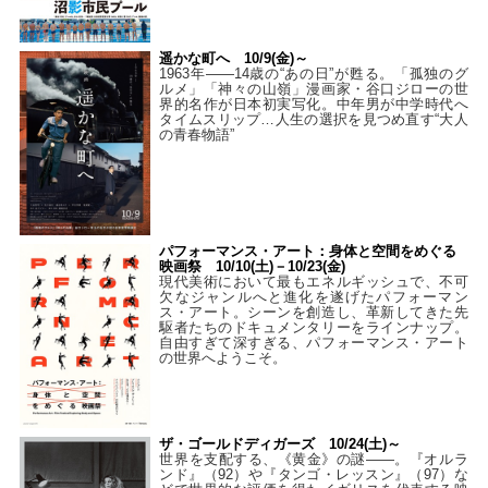
遥かな町へ 10/9(金)～
1963年――14歳の“あの日”が甦る。「孤独のグ
ルメ」「神々の山嶺」漫画家・谷口ジローの世
界的名作が日本初実写化。中年男が中学時代へ
タイムスリップ…人生の選択を見つめ直す“大人
の青春物語”
パフォーマンス・アート：身体と空間をめぐる
映画祭 10/10(土)－10/23(金)
現代美術において最もエネルギッシュで、不可
欠なジャンルへと進化を遂げたパフォーマン
ス・アート。シーンを創造し、革新してきた先
駆者たちのドキュメンタリーをラインナップ。
自由すぎて深すぎる、パフォーマンス・アート
の世界へようこそ。
ザ・ゴールドディガーズ 10/24(土)～
世界を支配する、《黄金》の謎――。『オルラ
ンド』（92）や『タンゴ・レッスン』（97）な