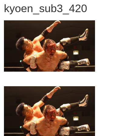
kyoen_sub3_420
観
た
い
映
画
は
こ
の
街
で