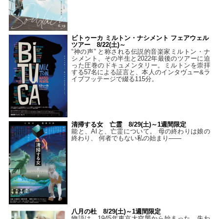
ビトゥーカ ミルトン・ナシメント フェアウェル
ツアー 8/22(土)～
“神の声” と称される伝説的音楽家ミルトン・ナ
シメント、その半生と2022年最後のツアーに迫
った圧巻のドキュメンタリー。ミルトンを崇拝
する57名による証言と、本人のインタヴュー&ラ
イブフッテージで綴る115分。
清掃する女 亡霊 8/29(土)～1週間限定
能と、AIと、亡霊について。 母の終わりは娘の
終わり、 何者でもない私の始まり――
八月の杜 8/29(土)～1週間限定
物語は、1945年東京大空襲から始まった。失わ