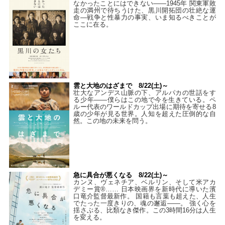
なかったことにはできない——1945年 関東軍敗
走の満州で待ちうけた、黒川開拓団の壮絶な運
命―戦争と性暴力の事実、いま知るべきことが
ここに在る。
雲と大地のはざまで 8/22(土)～
壮大なアンデス山脈の下、アルパカの世話をす
る少年――僕らはこの地で今を生きている。ペ
ルー代表のワールドカップ出場に期待を寄せる8
歳の少年が見る世界。人知を超えた圧倒的な自
然。この地の未来を問う。
急に具合が悪くなる 8/22(土)～
カンヌ、ヴェネチア、ベルリン、そして米アカ
デミー賞®…… 日本映画界を新時代に導いた濱
口竜介監督最新作。 国籍も言葉も超えた、人生
でたった一度きりの、魂の邂逅――。 強く心を
揺さぶる、比類なき傑作。この3時間16分は人生
を変える。