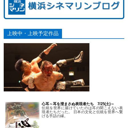
上映中・上映予定作品
心耳～耳を澄まさぬ表現者たち 7/25(土)～
伝統を世界に届けていたのは耳の聞こえない表
現者たちだった。 日本の文化と伝統を世界へ繋
げる手話の縁。