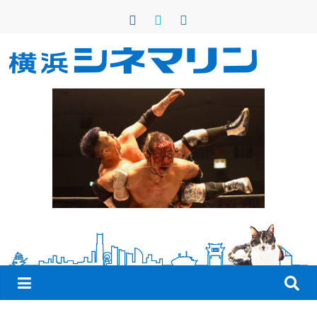
コ
ン
テ
ン
横
ツ
へ
浜
ス
キ
シ
ッ
プ
ネ
マ
リ
ン