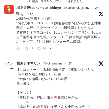
横浜シネマリン リツイートされました
塚本晋也tsukamoto_shinya
@tsukamoto_shiny
·
24h
野火』上映。
14日から宮﨑キネマ館。
15日渋谷ユーロスペース(舞台挨拶)15日から大分玉津東
天紅、大阪シアターセブン、山形鶴岡まちなかキネマ、
名古屋シネマスコーレ。16日、横浜シネマリン、16日か
ら千葉県キネマ旬報シアター(16日舞台挨拶)兵庫宝塚シ
ネ・ピピア。9月11日からフォーラム盛岡。
13
32
X
横浜シネマリン
@ycinemarine
·
23h
【クロストーク】8/8㊏開催決定！#横浜シネマリン
『#軍服を着た神様』15:20回
『#赤い糸輪廻のひみつ』17:45回
各上映後
【ゲスト】
『軍服を着た神様』旅人
藤野陽平さん
×
『赤い糸』配給
葉山友美さん＆小島あつ子さん