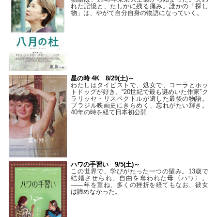
れた記憶と、たしかに残る痛み。誰かの「探し
物」は、やがて自分自身の物語になっていく。
星の時 4K 8/29(土)～
わたしはタイピストで、処⼥で、コーラとホッ
トドッグが好き。“20世紀で最も謎めいた作家”ク
ラリッセ・リスペクトルが遺した最後の物語。
ブラジル映画史にきらめく、忘れがたい輝き。
40年の時を経て⽇本初公開
ハワの手習い 9/5(土)～
この世界で、学びがたった一つの望み。13歳で
結婚させられ、自由を奪われた母〈ハワ〉。
——年を重ね、多くの挫折を経てもなお、彼女
は諦めなかった。