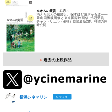
ルオムの黄昏 11月～
消えた恋人の痕跡と、探すほど遠ざかる道——
釜山国際映画祭と東京国際映画祭で3冠受賞。
チャン・リュル（張律）監督最新2作、待望の同
時公開。
過去の上映作品
横浜シネマリン
フォロー