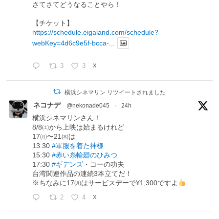
さてさてどうなることやら！
【チケット】
https://schedule.eigaland.com/schedule?
webKey=4d6c9e5f-bcca-...
3
3
X
横浜シネマリン リツイートされました
ネコナデ
@nekonade045
·
24h
横浜シネマリンさん！
8/8㈯から上映は始まるけれど
17㈪〜21㈭は
13:30
#軍服を着た神様
15:30
#赤い糸輪廻のひみつ
17:30
#ギデンズ
・コーの功夫
台湾関連作品の連続3本立てだ！
※ちなみに17㈪はサービスデーで¥1,300ですよ
2
4
X