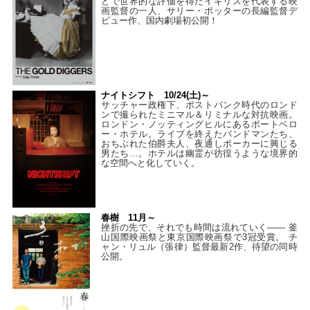
どで世界的な評価を得たイギリスを代表する映
画監督の一人、サリー・ポッターの長編監督デ
ビュー作、国内劇場初公開！
ナイトシフト 10/24(土)～
サッチャー政権下、ポストパンク時代のロンド
ンで撮られたミニマル＆リミナルな対抗映画。
ロンドン・ノッティングヒルにあるポートベロ
ー・ホテル。ライブを終えたバンドマンたち、
おちぶれた伯爵夫人、夜通しポーカーに興じる
男たち…。ホテルは幽霊が彷徨うような境界的
な空間へと化していく。
春樹 11月～
挫折の先で、それでも時間は流れていく—— 釜
山国際映画祭と東京国際映画祭で3冠受賞。 チ
ャン・リュル（張律）監督最新2作、待望の同時
公開。