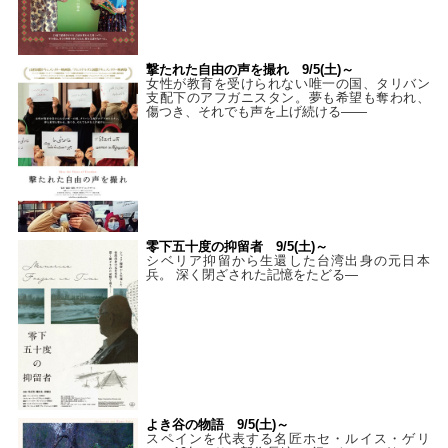
撃たれた自由の声を撮れ 9/5(土)～
女性が教育を受けられない唯一の国、タリバン
支配下のアフガニスタン。夢も希望も奪われ、
傷つき、それでも声を上げ続ける——
零下五十度の抑留者 9/5(土)～
シベリア抑留から生還した台湾出身の元日本
兵。 深く閉ざされた記憶をたどる—
よき谷の物語 9/5(土)～
スペインを代表する名匠ホセ・ルイス・ゲリ