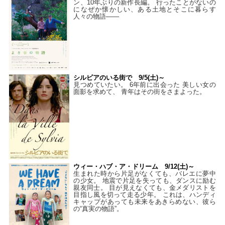
ン、10年ぶりの新作長編。 行ったことがないの
になぜか懐かしい、ある土地とそこに暮らす
人々の物語――
シルビアのいる街で 9/5(土)～
見つめていたい。 6年前に出会った 美しい女の
面影を求めて、 青年はその街をさまよった。
ウィー・ハブ・ア・ドリーム 9/12(土)～
生まれた時から片足がなくても、バレエに夢中
の少女。 地震で片足を失っても、ダンスに励む
親友同士。 目が見えなくても、金メダリストを
目指し風を切って走る少年。 これは、ハンディ
キャップがあっても未来をあきらめない、彼ら
の“真実の物語”。