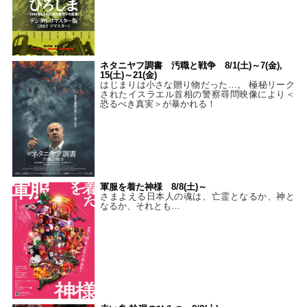
ネタニヤフ調書 汚職と戦争 8/1(土)～7(金),
15(土)～21(金)
はじまりは小さな贈り物だった…。 極秘リーク
されたイスラエル首相の警察尋問映像により＜
恐るべき真実＞が暴かれる！
軍服を着た神様 8/8(土)～
さまよえる日本人の魂は、亡霊となるか、神と
なるか、それとも…