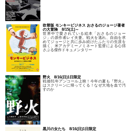
吹替版 モンキービジネス おさるのジョージ著者
の大冒険 8/15(土)～
世界中で愛されている絵本「おさるのジョー
ジ」の原作者レイ夫妻。戦火を逃れ、自由を求
めてジョージと共に歩み続けたふたりの生涯を
描く、米アカデミーノミネート監督による心揺
さぶる傑作ドキュメンタリー
野火 8/16(日)1日限定
戦後81年アンコール上映！今年の夏も『野火』
はスクリーンに帰ってくる！なぜ大地を血で汚
すのか
黒川の女たち 8/16(日)1日限定