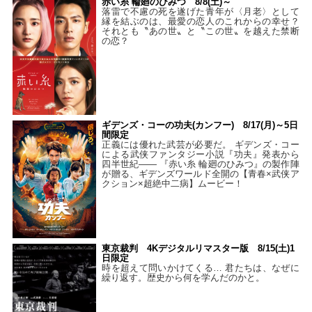
赤い糸 輪廻のひみつ 8/8(土)～
落雷で不慮の死を遂げた青年が〈月老〉として
縁を結ぶのは、最愛の恋人のこれからの幸せ？
それとも〝あの世〟と〝この世〟を越えた禁断
の恋？
ギデンズ・コーの功夫(カンフー) 8/17(月)～5日
間限定
正義には優れた武芸が必要だ。 ギデンズ・コー
による武侠ファンタジー小説『功夫』発表から
四半世紀―― 『赤い糸 輪廻のひみつ』の製作陣
が贈る、ギデンズワールド全開の【青春×武侠ア
クション×超絶中二病】ムービー！
東京裁判 4Kデジタルリマスター版 8/15(土)1
日限定
時を超えて問いかけてくる… 君たちは、なぜに
繰り返す。歴史から何を学んだのかと。