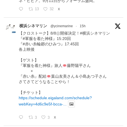
ネ・ピピア。9月11日からフォーラム盛岡。
13
32
X
横浜シネマリン
@ycinemarine
·
15h
【クロストーク】8/8㊏開催決定！#横浜シネマリン
『#軍服を着た神様』15:20回
『#赤い糸輪廻のひみつ』17:45回
各上映後
【ゲスト】
『軍服を着た神様』旅人
藤野陽平さん
×
『赤い糸』配給
葉山友美さん＆小島あつ子さん
さてさてどうなることやら！
【チケット】
https://schedule.eigaland.com/schedule?
webKey=4d6c9e5f-bcca-...
3
3
X