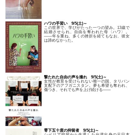
ハワの手習い 9/5(土)～
この世界で、学びがたった一つの望み。13歳で
結婚させられ、自由を奪われた母〈ハワ〉。
——年を重ね、多くの挫折を経てもなお、彼女
は諦めなかった。
撃たれた自由の声を撮れ 9/5(土)～
女性が教育を受けられない唯一の国、タリバン
支配下のアフガニスタン。夢も希望も奪われ、
傷つき、それでも声を上げ続ける——
零下五十度の抑留者 9/5(土)～
シベリア抑留から生還した台湾出身の元日本