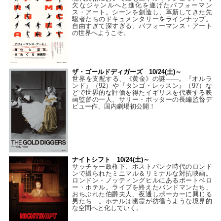
欠なジャンルへと進化を遂げたパフォーマン
ス・アート。シーンを創造し、革新してきた先
駆者たちのドキュメンタリーをラインナップ。
自由すぎて深すぎる、パフォーマンス・アート
の世界へようこそ。
ザ・ゴールドディガーズ 10/24(土)～
世界を支配する、《黄金》の謎――。『オルラ
ンド』（92）や『タンゴ・レッスン』（97）な
どで世界的な評価を得たイギリスを代表する映
画監督の一人、サリー・ポッターの長編監督デ
ビュー作、国内劇場初公開！
ナイトシフト 10/24(土)～
サッチャー政権下、ポストパンク時代のロンド
ンで撮られたミニマル＆リミナルな対抗映画。
ロンドン・ノッティングヒルにあるポートベロ
ー・ホテル。ライブを終えたバンドマンたち、
おちぶれた伯爵夫人、夜通しポーカーに興じる
男たち…。ホテルは幽霊が彷徨うような境界的
な空間へと化していく。