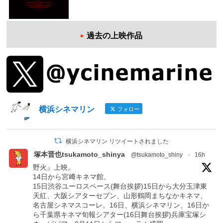
過去の上映作品
横浜シネマリン
フォロー
横浜シネマリン リツイートされました
塚本晋也tsukamoto_shinya
@tsukamoto_shiny
·
16h
野火』上映。
14日から宮﨑キネマ館。
15日渋谷ユーロスペース(舞台挨拶)15日から大分玉津東
天紅、大阪シアターセブン、山形鶴岡まちなかキネマ、
名古屋シネマスコーレ。16日、横浜シネマリン、16日か
ら千葉県キネマ旬報シアター(16日舞台挨拶)兵庫宝塚シ