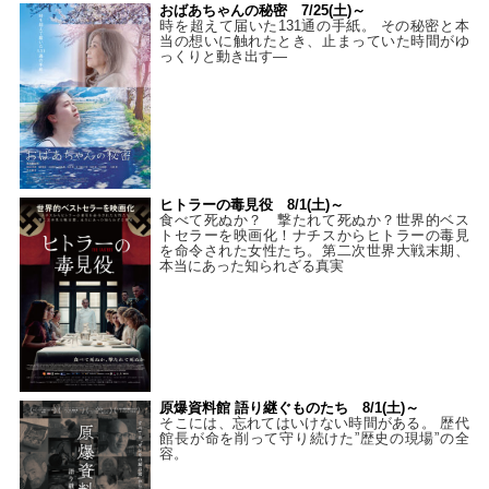
おばあちゃんの秘密 7/25(土)～
時を超えて届いた131通の手紙。 その秘密と本
当の想いに触れたとき、止まっていた時間がゆ
っくりと動き出す―
ヒトラーの毒見役 8/1(土)～
食べて死ぬか？ 撃たれて死ぬか？世界的ベス
トセラーを映画化！ナチスからヒトラーの毒見
を命令された女性たち。第二次世界大戦末期、
本当にあった知られざる真実
原爆資料館 語り継ぐものたち 8/1(土)～
そこには、忘れてはいけない時間がある。 歴代
館長が命を削って守り続けた”歴史の現場”の全
容。