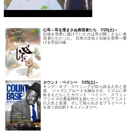
心耳～耳を澄まさぬ表現者たち 7/25(土)～
伝統を世界に届けていたのは耳の聞こえない表
現者たちだった。 日本の文化と伝統を世界へ繋
げる手話の縁。
カウント・ベイシー 7/25(土)～
キング・オブ・スウィングが自ら語る人生と音
楽。 ジャズとブルースを融合させ、リズムに革
命をもたらしたカウント・ベイシー。スウィン
グジャズの黄金時代を築いたジャズピアニスト
の人生と音楽、そして知られざるプライベート
を追う自伝的ドキュメンタリー。