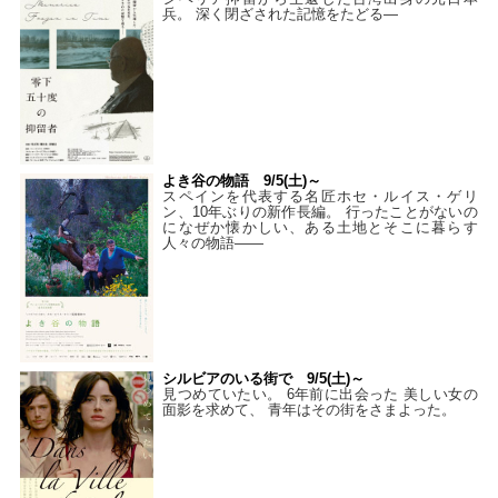
兵。 深く閉ざされた記憶をたどる—
よき谷の物語 9/5(土)～
スペインを代表する名匠ホセ・ルイス・ゲリ
ン、10年ぶりの新作長編。 行ったことがないの
になぜか懐かしい、ある土地とそこに暮らす
人々の物語――
シルビアのいる街で 9/5(土)～
見つめていたい。 6年前に出会った 美しい女の
面影を求めて、 青年はその街をさまよった。