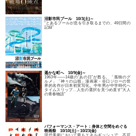
沼影市民プール 10/3(土)～
“とあるプールが息を引き取るまでの、49日間の
記録”
遥かな町へ 10/9(金)～
1963年――14歳の“あの日”が甦る。「孤独のグ
ルメ」「神々の山嶺」漫画家・谷口ジローの世
界的名作が日本初実写化。中年男が中学時代へ
タイムスリップ…人生の選択を見つめ直す“大人
の青春物語”
パフォーマンス・アート：身体と空間をめぐる
映画祭 10/10(土)－10/23(金)
現代美術において最もエネルギッシュで、不可