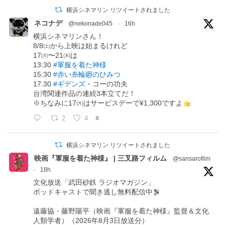
横浜シネマリン リツイートされました
ネコナデ
@nekonade045
·
16h
横浜シネマリンさん！
8/8㈯から上映は始まるけれど
17㈪〜21㈭は
13:30
#軍服を着た神様
15:30
#赤い糸輪廻のひみつ
17:30
#ギデンズ
・コーの功夫
台湾関連作品の連続3本立てだ！
※ちなみに17㈪はサービスデーで¥1,300ですよ
2
4
X
横浜シネマリン リツイートされました
映画『軍服を着た神様』 | 三叉路フィルム
@sansarofilm
·
18h
文化放送「武田砂鉄 ラジオマガジン」
ポッドキャストで聞き逃し無料配信中
遠藤協・藤野陽平（映画『軍服を着た神様』監督＆文化
人類学者）（2026年8月3日放送分）