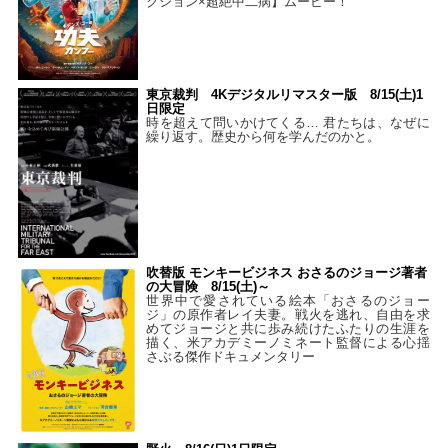
クション×超絶中二病】ムービー！
東京裁判 4Kデジタルリマスター版 8/15(土)1
日限定
時を超えて問いかけてくる… 君たちは、なぜに
繰り返す。歴史から何を学んだのかと。
吹替版 モンキービジネス おさるのジョージ著者
の大冒険 8/15(土)～
世界中で愛されている絵本「おさるのジョー
ジ」の原作者レイ夫妻。戦火を逃れ、自由を求
めてジョージと共に歩み続けたふたりの生涯を
描く、米アカデミーノミネート監督による心揺
さぶる傑作ドキュメンタリー