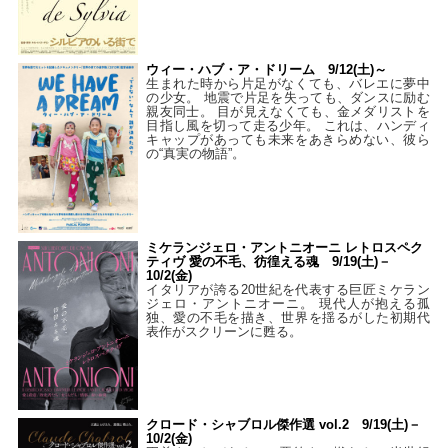
ウィー・ハブ・ア・ドリーム 9/12(土)～
生まれた時から片足がなくても、バレエに夢中
の少女。 地震で片足を失っても、ダンスに励む
親友同士。 目が見えなくても、金メダリストを
目指し風を切って走る少年。 これは、ハンディ
キャップがあっても未来をあきらめない、彼ら
の“真実の物語”。
ミケランジェロ・アントニオーニ レトロスペク
ティヴ 愛の不毛、彷徨える魂 9/19(土)－
10/2(金)
イタリアが誇る20世紀を代表する巨匠ミケラン
ジェロ・アントニオーニ。 現代人が抱える孤
独、愛の不毛を描き、世界を揺るがした初期代
表作がスクリーンに甦る。
クロード・シャブロル傑作選 vol.2 9/19(土)－
10/2(金)