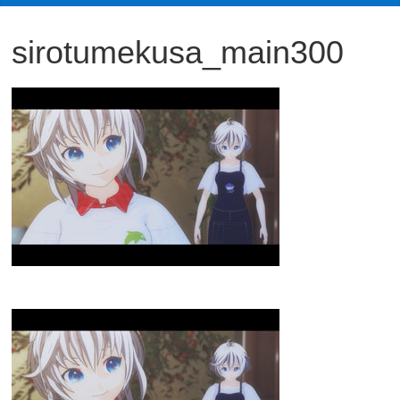
観
sirotumekusa_main300
た
い
映
画
は
こ
の
街
で