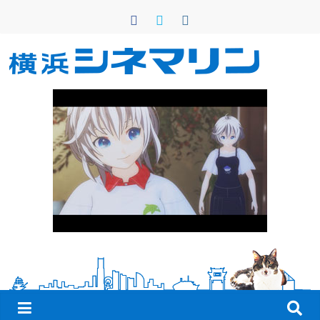
コ
ン
テ
ン
横
ツ
へ
浜
ス
キ
シ
ッ
プ
ネ
マ
リ
ン