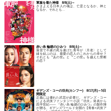
軍服を着た神様 8/8(土)～
さまよえる日本人の魂は、亡霊となるか、神と
なるか、それとも…
赤い糸 輪廻のひみつ 8/8(土)～
落雷で不慮の死を遂げた青年が〈月老〉として
縁を結ぶのは、最愛の恋人のこれからの幸せ？
それとも〝あの世〟と〝この世〟を越えた禁断
の恋？
ギデンズ・コーの功夫(カンフー) 8/17(月)～5日
間限定
正義には優れた武芸が必要だ。 ギデンズ・コー
による武侠ファンタジー小説『功夫』発表から
四半世紀―― 『赤い糸 輪廻のひみつ』の製作陣
が贈る、ギデンズワールド全開の【青春×武侠ア