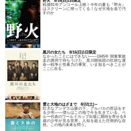
野火 8/16(日)1日限定
戦後81年アンコール上映！今年の夏も『野火』
はスクリーンに帰ってくる！なぜ大地を血で汚
すのか
黒川の女たち 8/16(日)1日限定
なかったことにはできない——1945年 関東軍敗
走の満州で待ちうけた、黒川開拓団の壮絶な運
命―戦争と性暴力の事実、いま知るべきことが
ここに在る。
雲と大地のはざまで 8/22(土)～
壮大なアンデス山脈の下、アルパカの世話をす
る少年――僕らはこの地で今を生きている。ペ
ルー代表のワールドカップ出場に期待を寄せる8
歳の少年が見る世界。人知を超えた圧倒的な自
然。この地の未来を問う。