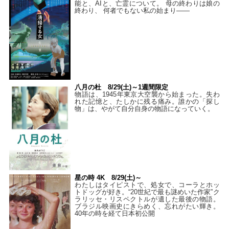
能と、AIと、亡霊について。 母の終わりは娘の
終わり、 何者でもない私の始まり――
八月の杜 8/29(土)～1週間限定
物語は、1945年東京大空襲から始まった。失わ
れた記憶と、たしかに残る痛み。誰かの「探し
物」は、やがて自分自身の物語になっていく。
星の時 4K 8/29(土)～
わたしはタイピストで、処⼥で、コーラとホッ
トドッグが好き。“20世紀で最も謎めいた作家”ク
ラリッセ・リスペクトルが遺した最後の物語。
ブラジル映画史にきらめく、忘れがたい輝き。
40年の時を経て⽇本初公開