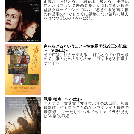
正義よ おびえろ。 悪徳よ 燃えろ。 半世紀
にわたりフランス映画界をけん引してきた映画
監督クロード・シャブロル。“悪意の眼”が輝く彼
の作品群の中でもとくに容赦のない強烈な魅力
をはなつ伝説の３本を公開。
声をあげるということ－性犯罪 刑法改正の記録
－ 9/26(土)～
その声は、社会を変える──ほんとうの正義を求
めて。誰のための法なのか──立ち上がる性暴力
サバイバー
戦場0地点 9/26(土)～
アカデミー賞受賞『マリウポリの20日間』監督
最新作。誰も見たことのないウクライナ侵攻の
最前線－兵士たちのヘルメットカメラが捉え
た“本物”の戦場