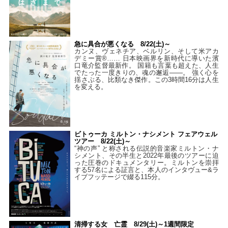
急に具合が悪くなる 8/22(土)～
カンヌ、ヴェネチア、ベルリン、そして米アカ
デミー賞®…… 日本映画界を新時代に導いた濱
口竜介監督最新作。 国籍も言葉も超えた、人生
でたった一度きりの、魂の邂逅――。 強く心を
揺さぶる、比類なき傑作。この3時間16分は人生
を変える。
ビトゥーカ ミルトン・ナシメント フェアウェル
ツアー 8/22(土)～
“神の声” と称される伝説的音楽家ミルトン・ナ
シメント、その半生と2022年最後のツアーに迫
った圧巻のドキュメンタリー。ミルトンを崇拝
する57名による証言と、本人のインタヴュー&ラ
イブフッテージで綴る115分。
清掃する女 亡霊 8/29(土)～1週間限定