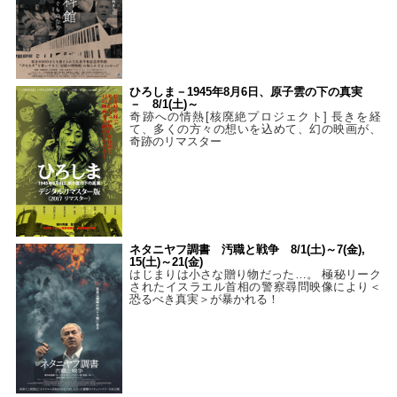
ひろしま－1945年8月6日、原子雲の下の真実
－ 8/1(土)～
奇跡への情熱[核廃絶プロジェクト] 長きを経
て、多くの方々の想いを込めて、幻の映画が、
奇跡のリマスター
ネタニヤフ調書 汚職と戦争 8/1(土)～7(金),
15(土)～21(金)
はじまりは小さな贈り物だった…。 極秘リーク
されたイスラエル首相の警察尋問映像により＜
恐るべき真実＞が暴かれる！