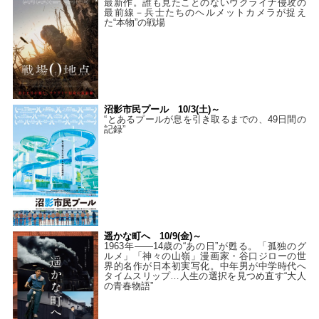
最新作。誰も見たことのないウクライナ侵攻の
最前線－兵士たちのヘルメットカメラが捉え
た“本物”の戦場
沼影市民プール 10/3(土)～
“とあるプールが息を引き取るまでの、49日間の
記録”
遥かな町へ 10/9(金)～
1963年――14歳の“あの日”が甦る。「孤独のグ
ルメ」「神々の山嶺」漫画家・谷口ジローの世
界的名作が日本初実写化。中年男が中学時代へ
タイムスリップ…人生の選択を見つめ直す“大人
の青春物語”