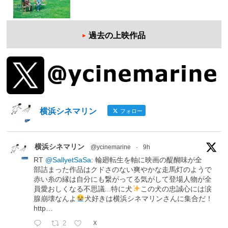
過去の上映作品
横浜シネマリン
フォロー
横浜シネマリン
@ycinemarine
·
9h
RT
@SallyetSaSa
: 輪廻転生を軸に映画の醍醐味が全
部詰まった作品はクドさのない爽やかな走馬灯のようで
赤い糸の縁は自分にも繋がってる気がして登場人物が全
員愛おしくなる不思議...特に犬
この犬の忠誠心には涙
腺崩壊なんよ
犬好きは横浜シネマリンさんに集合だ！
http…
2
X