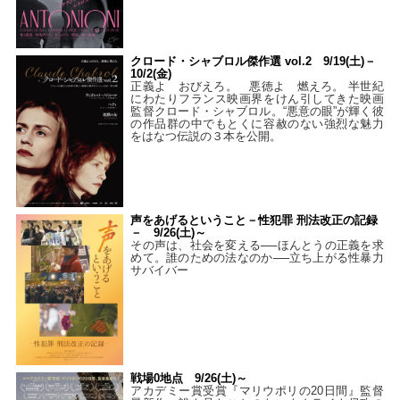
クロード・シャブロル傑作選 vol.2 9/19(土)－
10/2(金)
正義よ おびえろ。 悪徳よ 燃えろ。 半世紀
にわたりフランス映画界をけん引してきた映画
監督クロード・シャブロル。“悪意の眼”が輝く彼
の作品群の中でもとくに容赦のない強烈な魅力
をはなつ伝説の３本を公開。
声をあげるということ－性犯罪 刑法改正の記録
－ 9/26(土)～
その声は、社会を変える──ほんとうの正義を求
めて。誰のための法なのか──立ち上がる性暴力
サバイバー
戦場0地点 9/26(土)～
アカデミー賞受賞『マリウポリの20日間』監督