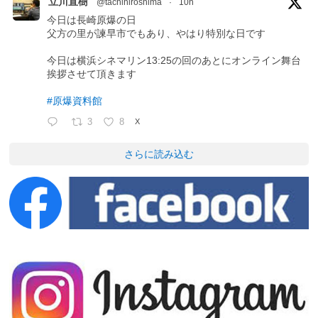
立川直樹
@tachihiroshima
·
10h
今日は長崎原爆の日
父方の里が諫早市でもあり、やはり特別な日です
今日は横浜シネマリン13:25の回のあとにオンライン舞台
挨拶させて頂きます
#原爆資料館
3
8
X
さらに読み込む