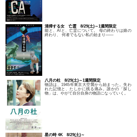
清掃する女 亡霊 8/29(土)～1週間限定
能と、AIと、亡霊について。 母の終わりは娘の
終わり、 何者でもない私の始まり――
八月の杜 8/29(土)～1週間限定
物語は、1945年東京大空襲から始まった。失わ
れた記憶と、たしかに残る痛み。誰かの「探し
物」は、やがて自分自身の物語になっていく。
星の時 4K 8/29(土)～