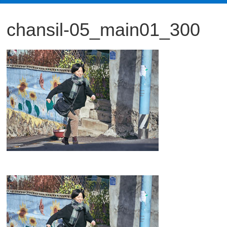
観
chansil-05_main01_300
た
い
映
画
は
こ
の
街
で