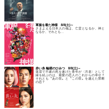
軍服を着た神様 8/8(土)～
さまよえる日本人の魂は、亡霊となるか、神と
なるか、それとも…
赤い糸 輪廻のひみつ 8/8(土)～
落雷で不慮の死を遂げた青年が〈月老〉として
縁を結ぶのは、最愛の恋人のこれからの幸せ？
それとも〝あの世〟と〝この世〟を越えた禁断
の恋？