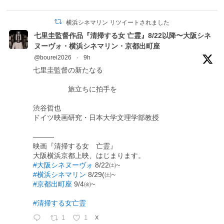
横浜シネマリン リツイートされました
七里圭監督作品『清掃する女 亡霊』8/22以降〜大阪シネ
ヌーヴォ・横浜シネマリン・京都出町座
@bourei2026
·
9h
七里圭監督の新たなる
旅立ちに拍手を
渋谷哲也
ドイツ映画研究・日本大学文理学部教授
―――
映画『清掃する女 亡霊』
大阪横浜京都上映、はじまります。
#大阪シネヌーヴォ
8/22㈯~
#横浜シネマリン
8/29(㈯~
#京都出町座
9/4㈮~
#清掃する女亡霊
1
1
X