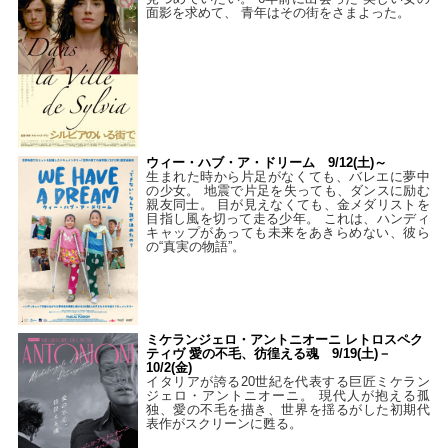
面影を求めて、 青年はその街をさまよった。
ウィー・ハブ・ア・ドリーム 9/12(土)～
生まれた時から片足がなくても、バレエに夢中
の少女。 地震で片足を失っても、ダンスに励む
親友同士。 目が見えなくても、金メダリストを
目指し風を切って走る少年。 これは、ハンディ
キャップがあっても未来をあきらめない、彼ら
の“真実の物語”。
ミケランジェロ・アントニオーニ レトロスペク
ティヴ 愛の不毛、彷徨える魂 9/19(土)－
10/2(金)
イタリアが誇る20世紀を代表する巨匠ミケラン
ジェロ・アントニオーニ。 現代人が抱える孤
独、愛の不毛を描き、世界を揺るがした初期代
表作がスクリーンに甦る。