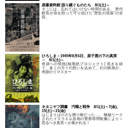
原爆資料館 語り継ぐものたち 8/1(土)～
そこには、忘れてはいけない時間がある。 歴代
館長が命を削って守り続けた”歴史の現場”の全
容。
ひろしま－1945年8月6日、原子雲の下の真実
－ 8/1(土)～
奇跡への情熱[核廃絶プロジェクト] 長きを経
て、多くの方々の想いを込めて、幻の映画が、
奇跡のリマスター
ネタニヤフ調書 汚職と戦争 8/1(土)～7(金),
15(土)～21(金)
はじまりは小さな贈り物だった…。 極秘リーク
されたイスラエル首相の警察尋問映像により＜
恐るべき真実＞が暴かれる！