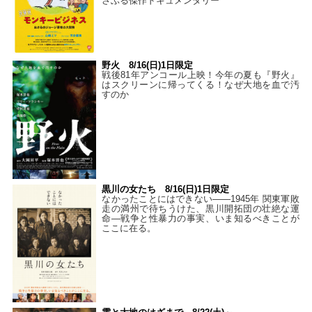
さぶる傑作ドキュメンタリー
野火 8/16(日)1日限定
戦後81年アンコール上映！今年の夏も『野火』
はスクリーンに帰ってくる！なぜ大地を血で汚
すのか
黒川の女たち 8/16(日)1日限定
なかったことにはできない——1945年 関東軍敗
走の満州で待ちうけた、黒川開拓団の壮絶な運
命―戦争と性暴力の事実、いま知るべきことが
ここに在る。