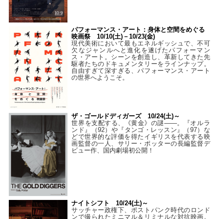
パフォーマンス・アート：身体と空間をめぐる
映画祭 10/10(土)－10/23(金)
現代美術において最もエネルギッシュで、不可
欠なジャンルへと進化を遂げたパフォーマン
ス・アート。シーンを創造し、革新してきた先
駆者たちのドキュメンタリーをラインナップ。
自由すぎて深すぎる、パフォーマンス・アート
の世界へようこそ。
ザ・ゴールドディガーズ 10/24(土)～
世界を支配する、《黄金》の謎――。『オルラ
ンド』（92）や『タンゴ・レッスン』（97）な
どで世界的な評価を得たイギリスを代表する映
画監督の一人、サリー・ポッターの長編監督デ
ビュー作、国内劇場初公開！
ナイトシフト 10/24(土)～
サッチャー政権下、ポストパンク時代のロンド
ンで撮られたミニマル＆リミナルな対抗映画。