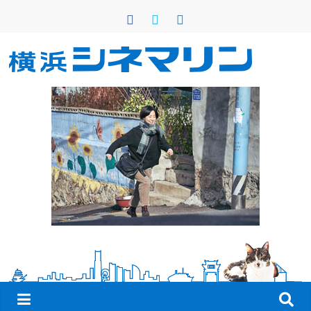
コ
ン
テ
ン
横
ツ
へ
浜
ス
キ
シ
ッ
プ
ネ
マ
リ
ン