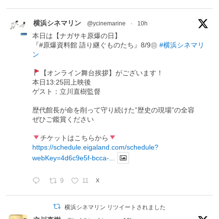
横浜シネマリン
@ycinemarine
·
10h
本日は【ナガサキ原爆の日】
『#原爆資料館 語り継ぐものたち』8/9㊐
#横浜シネマリ
ン
【オンライン舞台挨拶】がございます！
本日13:25回上映後
ゲスト：立川直樹監督
歴代館長が命を削って守り続けた”歴史の現場”の全容
ぜひご鑑賞ください
チケットはこちらから
https://schedule.eigaland.com/schedule?
webKey=4d6c9e5f-bcca-...
9
11
X
横浜シネマリン リツイートされました