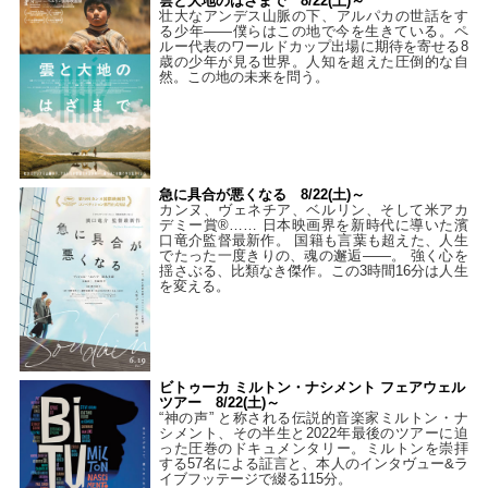
雲と大地のはざまで 8/22(土)～
壮大なアンデス山脈の下、アルパカの世話をす
る少年――僕らはこの地で今を生きている。ペ
ルー代表のワールドカップ出場に期待を寄せる8
歳の少年が見る世界。人知を超えた圧倒的な自
然。この地の未来を問う。
急に具合が悪くなる 8/22(土)～
カンヌ、ヴェネチア、ベルリン、そして米アカ
デミー賞®…… 日本映画界を新時代に導いた濱
口竜介監督最新作。 国籍も言葉も超えた、人生
でたった一度きりの、魂の邂逅――。 強く心を
揺さぶる、比類なき傑作。この3時間16分は人生
を変える。
ビトゥーカ ミルトン・ナシメント フェアウェル
ツアー 8/22(土)～
“神の声” と称される伝説的音楽家ミルトン・ナ
シメント、その半生と2022年最後のツアーに迫
った圧巻のドキュメンタリー。ミルトンを崇拝
する57名による証言と、本人のインタヴュー&ラ
イブフッテージで綴る115分。