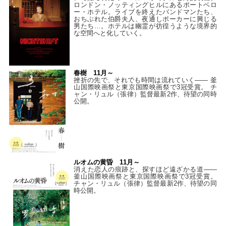
ロンドン・ノッティングヒルにあるポートベロ
ー・ホテル。ライブを終えたバンドマンたち、
おちぶれた伯爵夫人、夜通しポーカーに興じる
男たち…。ホテルは幽霊が彷徨うような境界的
な空間へと化していく。
春樹 11月～
挫折の先で、それでも時間は流れていく—— 釜
山国際映画祭と東京国際映画祭で3冠受賞。 チ
ャン・リュル（張律）監督最新2作、待望の同時
公開。
ルオムの黄昏 11月～
消えた恋人の痕跡と、探すほど遠ざかる道——
釜山国際映画祭と東京国際映画祭で3冠受賞。
チャン・リュル（張律）監督最新2作、待望の同
時公開。