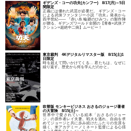
ギデンズ・コーの功夫(カンフー) 8/17(月)～5日
間限定
正義には優れた武芸が必要だ。 ギデンズ・コー
による武侠ファンタジー小説『功夫』発表から
四半世紀―― 『赤い糸 輪廻のひみつ』の製作陣
が贈る、ギデンズワールド全開の【青春×武侠ア
クション×超絶中二病】ムービー！
東京裁判 4Kデジタルリマスター版 8/15(土)1
日限定
時を超えて問いかけてくる… 君たちは、なぜに
繰り返す。歴史から何を学んだのかと。
吹替版 モンキービジネス おさるのジョージ著者
の大冒険 8/15(土)～
世界中で愛されている絵本「おさるのジョー
ジ」の原作者レイ夫妻。戦火を逃れ、自由を求
めてジョージと共に歩み続けたふたりの生涯を
描く、米アカデミーノミネート監督による心揺