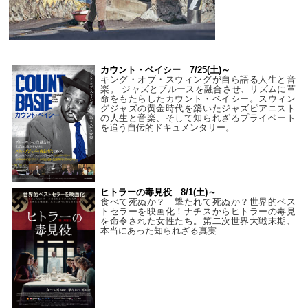
カウント・ベイシー 7/25(土)～
キング・オブ・スウィングが自ら語る人生と音
楽。 ジャズとブルースを融合させ、リズムに革
命をもたらしたカウント・ベイシー。スウィン
グジャズの黄金時代を築いたジャズピアニスト
の人生と音楽、そして知られざるプライベート
を追う自伝的ドキュメンタリー。
ヒトラーの毒見役 8/1(土)～
食べて死ぬか？ 撃たれて死ぬか？世界的ベス
トセラーを映画化！ナチスからヒトラーの毒見
を命令された女性たち。第二次世界大戦末期、
本当にあった知られざる真実