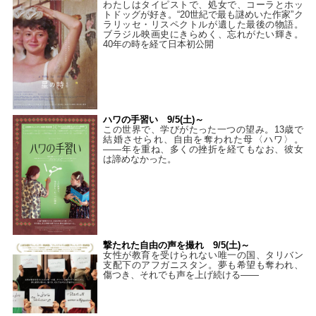
わたしはタイピストで、処⼥で、コーラとホッ
トドッグが好き。“20世紀で最も謎めいた作家”ク
ラリッセ・リスペクトルが遺した最後の物語。
ブラジル映画史にきらめく、忘れがたい輝き。
40年の時を経て⽇本初公開
ハワの手習い 9/5(土)～
この世界で、学びがたった一つの望み。13歳で
結婚させられ、自由を奪われた母〈ハワ〉。
——年を重ね、多くの挫折を経てもなお、彼女
は諦めなかった。
撃たれた自由の声を撮れ 9/5(土)～
女性が教育を受けられない唯一の国、タリバン
支配下のアフガニスタン。夢も希望も奪われ、
傷つき、それでも声を上げ続ける——