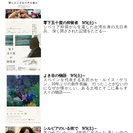
零下五十度の抑留者 9/5(土)～
シベリア抑留から生還した台湾出身の元日本
兵。 深く閉ざされた記憶をたどる—
よき谷の物語 9/5(土)～
スペインを代表する名匠ホセ・ルイス・ゲリ
ン、10年ぶりの新作長編。 行ったことがないの
になぜか懐かしい、ある土地とそこに暮らす
人々の物語――
シルビアのいる街で 9/5(土)～
見つめていたい。 6年前に出会った 美しい女の