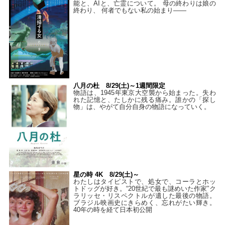
能と、AIと、亡霊について。 母の終わりは娘の
終わり、 何者でもない私の始まり――
八月の杜 8/29(土)～1週間限定
物語は、1945年東京大空襲から始まった。失わ
れた記憶と、たしかに残る痛み。誰かの「探し
物」は、やがて自分自身の物語になっていく。
星の時 4K 8/29(土)～
わたしはタイピストで、処⼥で、コーラとホッ
トドッグが好き。“20世紀で最も謎めいた作家”ク
ラリッセ・リスペクトルが遺した最後の物語。
ブラジル映画史にきらめく、忘れがたい輝き。
40年の時を経て⽇本初公開