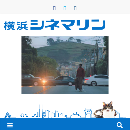
コ
ン
テ
ン
横
ツ
へ
浜
ス
キ
シ
ッ
プ
ネ
マ
リ
ン