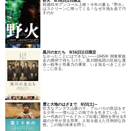
野火 8/16(日)1日限定
戦後81年アンコール上映！今年の夏も『野火』
はスクリーンに帰ってくる！なぜ大地を血で汚
すのか
黒川の女たち 8/16(日)1日限定
なかったことにはできない——1945年 関東軍敗
走の満州で待ちうけた、黒川開拓団の壮絶な運
命―戦争と性暴力の事実、いま知るべきことが
ここに在る。
雲と大地のはざまで 8/22(土)～
壮大なアンデス山脈の下、アルパカの世話をす
る少年――僕らはこの地で今を生きている。ペ
ルー代表のワールドカップ出場に期待を寄せる8
歳の少年が見る世界。人知を超えた圧倒的な自
然。この地の未来を問う。