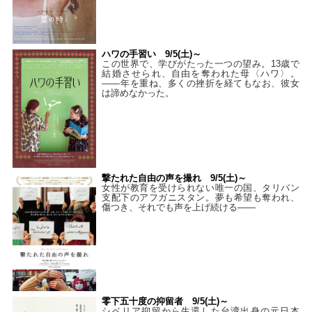
ハワの手習い 9/5(土)～
この世界で、学びがたった一つの望み。13歳で
結婚させられ、自由を奪われた母〈ハワ〉。
——年を重ね、多くの挫折を経てもなお、彼女
は諦めなかった。
撃たれた自由の声を撮れ 9/5(土)～
女性が教育を受けられない唯一の国、タリバン
支配下のアフガニスタン。夢も希望も奪われ、
傷つき、それでも声を上げ続ける——
零下五十度の抑留者 9/5(土)～
シベリア抑留から生還した台湾出身の元日本