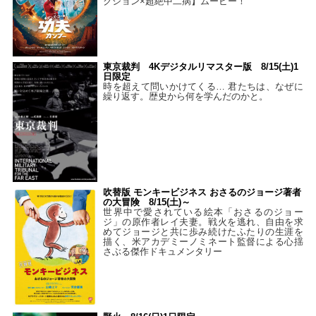
クション×超絶中二病】ムービー！
東京裁判 4Kデジタルリマスター版 8/15(土)1
日限定
時を超えて問いかけてくる… 君たちは、なぜに
繰り返す。歴史から何を学んだのかと。
吹替版 モンキービジネス おさるのジョージ著者
の大冒険 8/15(土)～
世界中で愛されている絵本「おさるのジョー
ジ」の原作者レイ夫妻。戦火を逃れ、自由を求
めてジョージと共に歩み続けたふたりの生涯を
描く、米アカデミーノミネート監督による心揺
さぶる傑作ドキュメンタリー