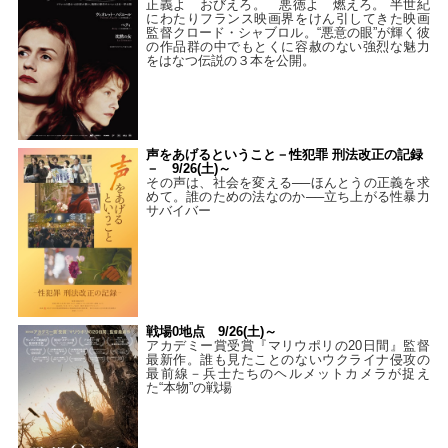
正義よ おびえろ。 悪徳よ 燃えろ。 半世紀
にわたりフランス映画界をけん引してきた映画
監督クロード・シャブロル。“悪意の眼”が輝く彼
の作品群の中でもとくに容赦のない強烈な魅力
をはなつ伝説の３本を公開。
声をあげるということ－性犯罪 刑法改正の記録
－ 9/26(土)～
その声は、社会を変える──ほんとうの正義を求
めて。誰のための法なのか──立ち上がる性暴力
サバイバー
戦場0地点 9/26(土)～
アカデミー賞受賞『マリウポリの20日間』監督
最新作。誰も見たことのないウクライナ侵攻の
最前線－兵士たちのヘルメットカメラが捉え
た“本物”の戦場