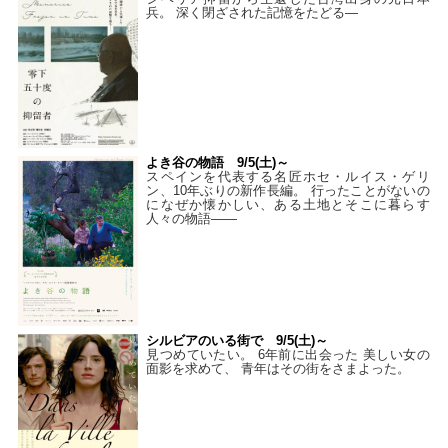
兵。 深く閉ざされた記憶をたどる—
よき谷の物語 9/5(土)～
スペインを代表する名匠ホセ・ルイス・ゲリ
ン、10年ぶりの新作長編。 行ったことがないの
になぜか懐かしい、ある土地とそこに暮らす
人々の物語――
シルビアのいる街で 9/5(土)～
見つめていたい。 6年前に出会った 美しい女の
面影を求めて、 青年はその街をさまよった。