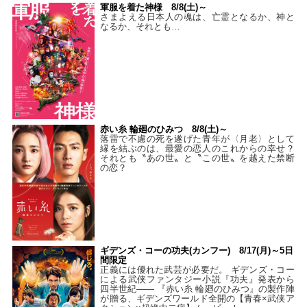
軍服を着た神様 8/8(土)～
さまよえる日本人の魂は、亡霊となるか、神と
なるか、それとも…
赤い糸 輪廻のひみつ 8/8(土)～
落雷で不慮の死を遂げた青年が〈月老〉として
縁を結ぶのは、最愛の恋人のこれからの幸せ？
それとも〝あの世〟と〝この世〟を越えた禁断
の恋？
ギデンズ・コーの功夫(カンフー) 8/17(月)～5日
間限定
正義には優れた武芸が必要だ。 ギデンズ・コー
による武侠ファンタジー小説『功夫』発表から
四半世紀―― 『赤い糸 輪廻のひみつ』の製作陣
が贈る、ギデンズワールド全開の【青春×武侠ア