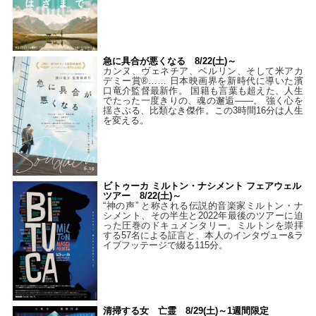
急に具合が悪くなる 8/22(土)～
カンヌ、ヴェネチア、ベルリン、そして米アカ
デミー賞®…… 日本映画界を新時代に導いた濱
口竜介監督最新作。 国籍も言葉も超えた、人生
でたった一度きりの、魂の邂逅――。 強く心を
揺さぶる、比類なき傑作。この3時間16分は人生
を変える。
ビトゥーカ ミルトン・ナシメント フェアウェル
ツアー 8/22(土)～
“神の声” と称される伝説的音楽家ミルトン・ナ
シメント、その半生と2022年最後のツアーに迫
った圧巻のドキュメンタリー。ミルトンを崇拝
する57名による証言と、本人のインタヴュー&ラ
イブフッテージで綴る115分。
清掃する女 亡霊 8/29(土)～1週間限定