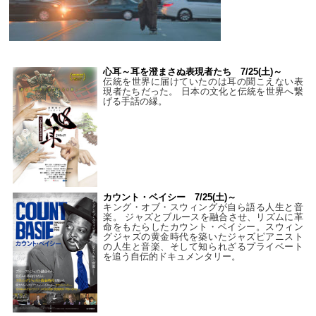
心耳～耳を澄まさぬ表現者たち 7/25(土)～
伝統を世界に届けていたのは耳の聞こえない表
現者たちだった。 日本の文化と伝統を世界へ繋
げる手話の縁。
カウント・ベイシー 7/25(土)～
キング・オブ・スウィングが自ら語る人生と音
楽。 ジャズとブルースを融合させ、リズムに革
命をもたらしたカウント・ベイシー。スウィン
グジャズの黄金時代を築いたジャズピアニスト
の人生と音楽、そして知られざるプライベート
を追う自伝的ドキュメンタリー。