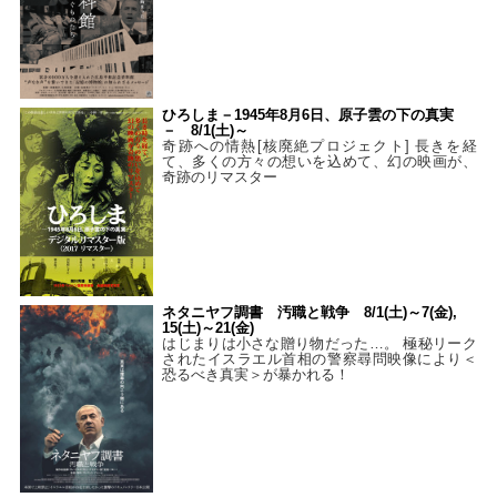
ひろしま－1945年8月6日、原子雲の下の真実
－ 8/1(土)～
奇跡への情熱[核廃絶プロジェクト] 長きを経
て、多くの方々の想いを込めて、幻の映画が、
奇跡のリマスター
ネタニヤフ調書 汚職と戦争 8/1(土)～7(金),
15(土)～21(金)
はじまりは小さな贈り物だった…。 極秘リーク
されたイスラエル首相の警察尋問映像により＜
恐るべき真実＞が暴かれる！