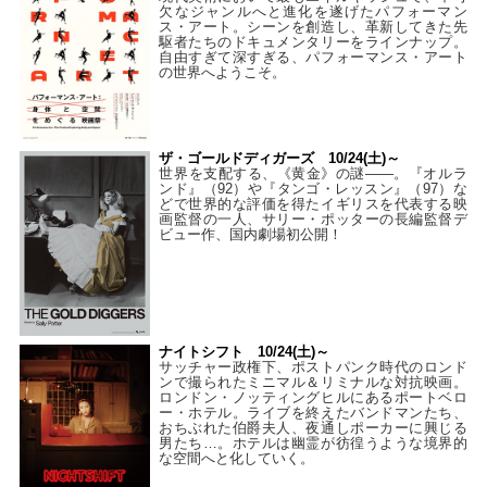
欠なジャンルへと進化を遂げたパフォーマン
ス・アート。シーンを創造し、革新してきた先
駆者たちのドキュメンタリーをラインナップ。
自由すぎて深すぎる、パフォーマンス・アート
の世界へようこそ。
ザ・ゴールドディガーズ 10/24(土)～
世界を支配する、《黄金》の謎――。『オルラ
ンド』（92）や『タンゴ・レッスン』（97）な
どで世界的な評価を得たイギリスを代表する映
画監督の一人、サリー・ポッターの長編監督デ
ビュー作、国内劇場初公開！
ナイトシフト 10/24(土)～
サッチャー政権下、ポストパンク時代のロンド
ンで撮られたミニマル＆リミナルな対抗映画。
ロンドン・ノッティングヒルにあるポートベロ
ー・ホテル。ライブを終えたバンドマンたち、
おちぶれた伯爵夫人、夜通しポーカーに興じる
男たち…。ホテルは幽霊が彷徨うような境界的
な空間へと化していく。