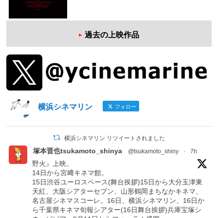
過去の上映作品
横浜シネマリン
フォロー
横浜シネマリン リツイートされました
塚本晋也tsukamoto_shinya
@tsukamoto_shiny
·
7h
野火』上映。
14日から宮﨑キネマ館。
15日渋谷ユーロスペース(舞台挨拶)15日から大分玉津東
天紅、大阪シアターセブン、山形鶴岡まちなかキネマ、
名古屋シネマスコーレ。16日、横浜シネマリン、16日か
ら千葉県キネマ旬報シアター(16日舞台挨拶)兵庫宝塚シ