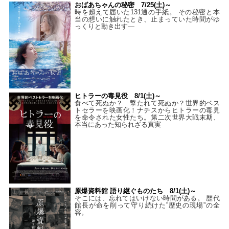
おばあちゃんの秘密 7/25(土)～
時を超えて届いた131通の手紙。 その秘密と本
当の想いに触れたとき、止まっていた時間がゆ
っくりと動き出す―
ヒトラーの毒見役 8/1(土)～
食べて死ぬか？ 撃たれて死ぬか？世界的ベス
トセラーを映画化！ナチスからヒトラーの毒見
を命令された女性たち。第二次世界大戦末期、
本当にあった知られざる真実
原爆資料館 語り継ぐものたち 8/1(土)～
そこには、忘れてはいけない時間がある。 歴代
館長が命を削って守り続けた”歴史の現場”の全
容。