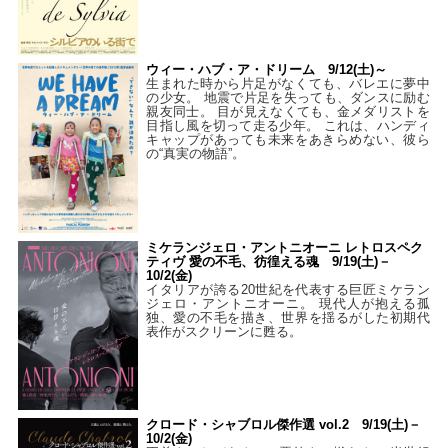
ウィー・ハブ・ア・ドリーム 9/12(土)～
生まれた時から片足がなくても、バレエに夢中
の少女。 地震で片足を失っても、ダンスに励む
親友同士。 目が見えなくても、金メダリストを
目指し風を切って走る少年。 これは、ハンディ
キャップがあっても未来をあきらめない、彼ら
の“真実の物語”。
ミケランジェロ・アントニオーニ レトロスペク
ティヴ 愛の不毛、彷徨える魂 9/19(土)－
10/2(金)
イタリアが誇る20世紀を代表する巨匠ミケラン
ジェロ・アントニオーニ。 現代人が抱える孤
独、愛の不毛を描き、世界を揺るがした初期代
表作がスクリーンに甦る。
クロード・シャブロル傑作選 vol.2 9/19(土)－
10/2(金)