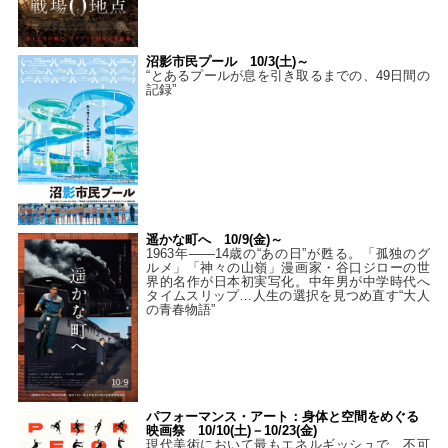
沼影市民プール 10/3(土)～
“とあるプールが息を引き取るまでの、49日間の
記録”
遥かな町へ 10/9(金)～
1963年――14歳の“あの日”が甦る。「孤独のグ
ルメ」「神々の山嶺」漫画家・谷口ジローの世
界的名作が日本初実写化。中年男が中学時代へ
タイムスリップ…人生の選択を見つめ直す“大人
の青春物語”
パフォーマンス・アート：身体と空間をめぐる
映画祭 10/10(土)－10/23(金)
現代美術において最もエネルギッシュで、不可