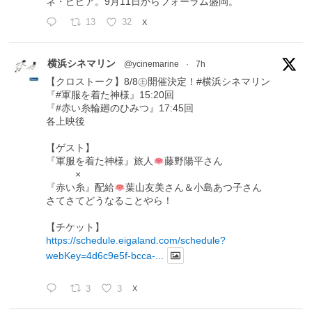
ネ・ピピア。9月11日からフォーラム盛岡。
13
32
X
横浜シネマリン
@ycinemarine
·
7h
【クロストーク】8/8㊏開催決定！#横浜シネマリン
『#軍服を着た神様』15:20回
『#赤い糸輪廻のひみつ』17:45回
各上映後
【ゲスト】
『軍服を着た神様』旅人
藤野陽平さん
×
『赤い糸』配給
葉山友美さん＆小島あつ子さん
さてさてどうなることやら！
【チケット】
https://schedule.eigaland.com/schedule?
webKey=4d6c9e5f-bcca-...
3
3
X