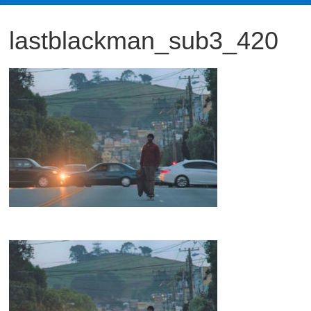
観
lastblackman_sub3_420
た
い
映
画
は
こ
の
街
で