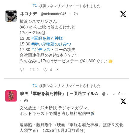
横浜シネマリン リツイートされました
ネコナデ
@nekonade045
·
7h
横浜シネマリンさん！
8/8㈯から上映は始まるけれど
17㈪〜21㈭は
13:30
#軍服を着た神様
15:30
#赤い糸輪廻のひみつ
17:30
#ギデンズ
・コーの功夫
台湾関連作品の連続3本立てだ！
※ちなみに17㈪はサービスデーで¥1,300ですよ
2
4
X
横浜シネマリン リツイートされました
映画『軍服を着た神様』 | 三叉路フィルム
@sansarofilm
·
9h
文化放送「武田砂鉄 ラジオマガジン」
ポッドキャストで聞き逃し無料配信中
遠藤協・藤野陽平（映画『軍服を着た神様』監督＆文化
人類学者）（2026年8月3日放送分）