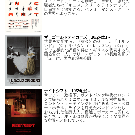
ス・アート。シーンを創造し、革新してきた先
駆者たちのドキュメンタリーをラインナップ。
自由すぎて深すぎる、パフォーマンス・アート
の世界へようこそ。
ザ・ゴールドディガーズ 10/24(土)～
世界を支配する、《黄金》の謎――。『オルラ
ンド』（92）や『タンゴ・レッスン』（97）な
どで世界的な評価を得たイギリスを代表する映
画監督の一人、サリー・ポッターの長編監督デ
ビュー作、国内劇場初公開！
ナイトシフト 10/24(土)～
サッチャー政権下、ポストパンク時代のロンド
ンで撮られたミニマル＆リミナルな対抗映画。
ロンドン・ノッティングヒルにあるポートベロ
ー・ホテル。ライブを終えたバンドマンたち、
おちぶれた伯爵夫人、夜通しポーカーに興じる
男たち…。ホテルは幽霊が彷徨うような境界的
な空間へと化していく。