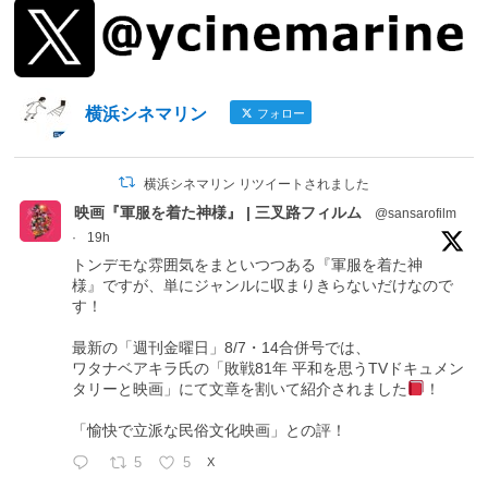
横浜シネマリン
フォロー
横浜シネマリン リツイートされました
映画『軍服を着た神様』 | 三叉路フィルム
@sansarofilm
·
19h
トンデモな雰囲気をまといつつある『軍服を着た神
様』ですが、単にジャンルに収まりきらないだけなので
す！
最新の「週刊金曜日」8/7・14合併号では、
ワタナベアキラ氏の「敗戦81年 平和を思うTVドキュメン
タリーと映画」にて文章を割いて紹介されました
！
「愉快で立派な民俗文化映画」との評！
5
5
X