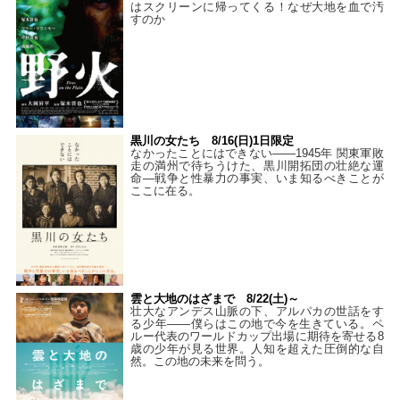
はスクリーンに帰ってくる！なぜ大地を血で汚
すのか
黒川の女たち 8/16(日)1日限定
なかったことにはできない——1945年 関東軍敗
走の満州で待ちうけた、黒川開拓団の壮絶な運
命―戦争と性暴力の事実、いま知るべきことが
ここに在る。
雲と大地のはざまで 8/22(土)～
壮大なアンデス山脈の下、アルパカの世話をす
る少年――僕らはこの地で今を生きている。ペ
ルー代表のワールドカップ出場に期待を寄せる8
歳の少年が見る世界。人知を超えた圧倒的な自
然。この地の未来を問う。