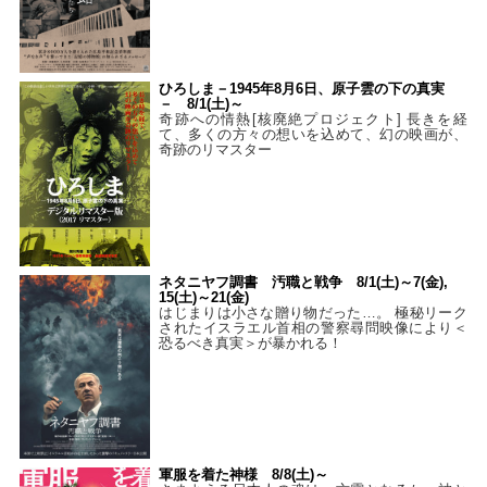
ひろしま－1945年8月6日、原子雲の下の真実
－ 8/1(土)～
奇跡への情熱[核廃絶プロジェクト] 長きを経
て、多くの方々の想いを込めて、幻の映画が、
奇跡のリマスター
ネタニヤフ調書 汚職と戦争 8/1(土)～7(金),
15(土)～21(金)
はじまりは小さな贈り物だった…。 極秘リーク
されたイスラエル首相の警察尋問映像により＜
恐るべき真実＞が暴かれる！
軍服を着た神様 8/8(土)～