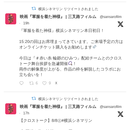
横浜シネマリン リツイートされました
映画『軍服を着た神様』 | 三叉路フィルム
@sansarofilm
·
19h
『軍服を着た神様』横浜シネマリン本日初日！
15:20の回はお席埋まってきています。ご来場予定の方は
オンラインチケット購入をお勧めします
今日は『＃赤い糸 輪廻のひみつ』配給チームとのクロス
トーク舞台挨拶を急遽開催
！
両作の解像度が上がる、作品の枠を解脱したコラボにお
立ち会いを！
6
9
X
横浜シネマリン リツイートされました
映画『軍服を着た神様』 | 三叉路フィルム
@sansarofilm
·
17h
【クロストーク】8/8㊏#横浜シネマリン