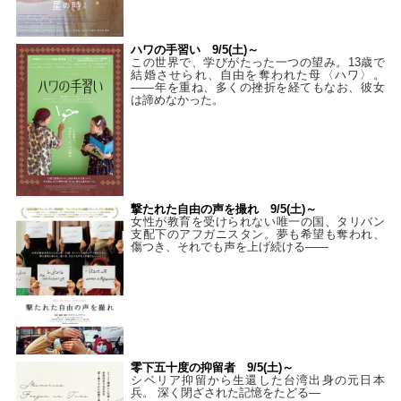
ハワの手習い 9/5(土)～
この世界で、学びがたった一つの望み。13歳で
結婚させられ、自由を奪われた母〈ハワ〉。
——年を重ね、多くの挫折を経てもなお、彼女
は諦めなかった。
撃たれた自由の声を撮れ 9/5(土)～
女性が教育を受けられない唯一の国、タリバン
支配下のアフガニスタン。夢も希望も奪われ、
傷つき、それでも声を上げ続ける——
零下五十度の抑留者 9/5(土)～
シベリア抑留から生還した台湾出身の元日本
兵。 深く閉ざされた記憶をたどる—