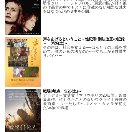
監督クロード・シャブロル。“悪意の眼”が輝く彼
の作品群の中でもとくに容赦のない強烈な魅力
をはなつ伝説の３本を公開。
声をあげるということ－性犯罪 刑法改正の記録
－ 9/26(土)～
その声は、社会を変える──ほんとうの正義を求
めて。誰のための法なのか──立ち上がる性暴力
サバイバー
戦場0地点 9/26(土)～
アカデミー賞受賞『マリウポリの20日間』監督
最新作。誰も見たことのないウクライナ侵攻の
最前線－兵士たちのヘルメットカメラが捉え
た“本物”の戦場