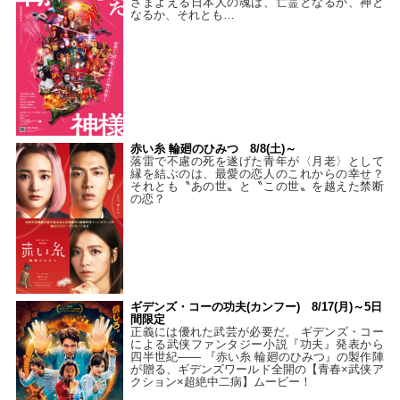
さまよえる日本人の魂は、亡霊となるか、神と
なるか、それとも…
赤い糸 輪廻のひみつ 8/8(土)～
落雷で不慮の死を遂げた青年が〈月老〉として
縁を結ぶのは、最愛の恋人のこれからの幸せ？
それとも〝あの世〟と〝この世〟を越えた禁断
の恋？
ギデンズ・コーの功夫(カンフー) 8/17(月)～5日
間限定
正義には優れた武芸が必要だ。 ギデンズ・コー
による武侠ファンタジー小説『功夫』発表から
四半世紀―― 『赤い糸 輪廻のひみつ』の製作陣
が贈る、ギデンズワールド全開の【青春×武侠ア
クション×超絶中二病】ムービー！