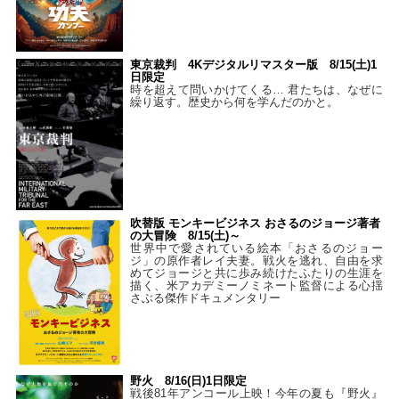
東京裁判 4Kデジタルリマスター版 8/15(土)1
日限定
時を超えて問いかけてくる… 君たちは、なぜに
繰り返す。歴史から何を学んだのかと。
吹替版 モンキービジネス おさるのジョージ著者
の大冒険 8/15(土)～
世界中で愛されている絵本「おさるのジョー
ジ」の原作者レイ夫妻。戦火を逃れ、自由を求
めてジョージと共に歩み続けたふたりの生涯を
描く、米アカデミーノミネート監督による心揺
さぶる傑作ドキュメンタリー
野火 8/16(日)1日限定
戦後81年アンコール上映！今年の夏も『野火』