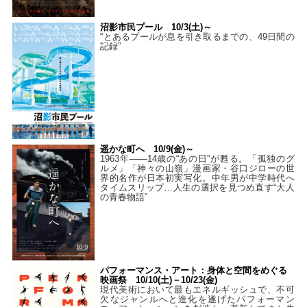
沼影市民プール 10/3(土)～
“とあるプールが息を引き取るまでの、49日間の
記録”
遥かな町へ 10/9(金)～
1963年――14歳の“あの日”が甦る。「孤独のグ
ルメ」「神々の山嶺」漫画家・谷口ジローの世
界的名作が日本初実写化。中年男が中学時代へ
タイムスリップ…人生の選択を見つめ直す“大人
の青春物語”
パフォーマンス・アート：身体と空間をめぐる
映画祭 10/10(土)－10/23(金)
現代美術において最もエネルギッシュで、不可
欠なジャンルへと進化を遂げたパフォーマン