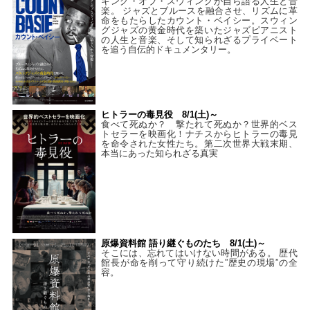
キング・オブ・スウィングが自ら語る人生と音
楽。 ジャズとブルースを融合させ、リズムに革
命をもたらしたカウント・ベイシー。スウィン
グジャズの黄金時代を築いたジャズピアニスト
の人生と音楽、そして知られざるプライベート
を追う自伝的ドキュメンタリー。
ヒトラーの毒見役 8/1(土)～
食べて死ぬか？ 撃たれて死ぬか？世界的ベス
トセラーを映画化！ナチスからヒトラーの毒見
を命令された女性たち。第二次世界大戦末期、
本当にあった知られざる真実
原爆資料館 語り継ぐものたち 8/1(土)～
そこには、忘れてはいけない時間がある。 歴代
館長が命を削って守り続けた”歴史の現場”の全
容。