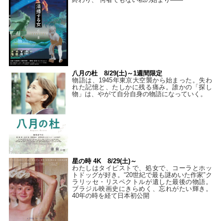
八月の杜 8/29(土)～1週間限定
物語は、1945年東京大空襲から始まった。失わ
れた記憶と、たしかに残る痛み。誰かの「探し
物」は、やがて自分自身の物語になっていく。
星の時 4K 8/29(土)～
わたしはタイピストで、処⼥で、コーラとホッ
トドッグが好き。“20世紀で最も謎めいた作家”ク
ラリッセ・リスペクトルが遺した最後の物語。
ブラジル映画史にきらめく、忘れがたい輝き。
40年の時を経て⽇本初公開