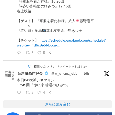
『#軍服を着た神様』15:20回
『#赤い糸輪廻のひみつ』17:45回
各上映後
【ゲスト】 『軍服を着た神様』旅人
藤野陽平
×
『赤い糸』配給
葉山友美＆小島あつ子
【チケット】
https://schedule.eigaland.com/schedule?
webKey=4d6c9e5f-bcca-...
3
5
X
横浜シネマリン リツイートされました
台湾映画同好会
@tw_cinema_club
·
16h
本日8/8横浜シネマリン
17:45回『赤い糸 輪廻のひみつ』
2
4
X
さらに読み込む