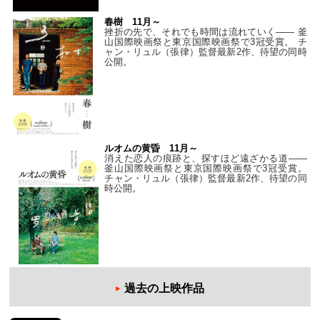
春樹 11月～
挫折の先で、それでも時間は流れていく—— 釜
山国際映画祭と東京国際映画祭で3冠受賞。 チ
ャン・リュル（張律）監督最新2作、待望の同時
公開。
ルオムの黄昏 11月～
消えた恋人の痕跡と、探すほど遠ざかる道——
釜山国際映画祭と東京国際映画祭で3冠受賞。
チャン・リュル（張律）監督最新2作、待望の同
時公開。
過去の上映作品