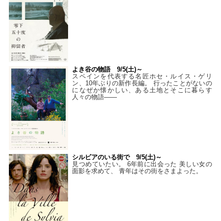
よき谷の物語 9/5(土)～
スペインを代表する名匠ホセ・ルイス・ゲリ
ン、10年ぶりの新作長編。 行ったことがないの
になぜか懐かしい、ある土地とそこに暮らす
人々の物語――
シルビアのいる街で 9/5(土)～
見つめていたい。 6年前に出会った 美しい女の
面影を求めて、 青年はその街をさまよった。