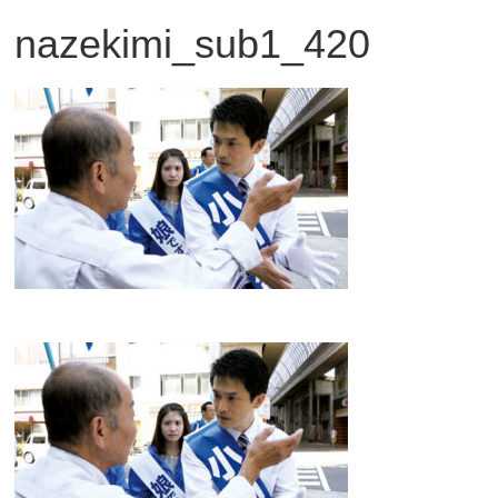
nazekimi_sub1_420
観
た
い
映
画
は
こ
の
街
で