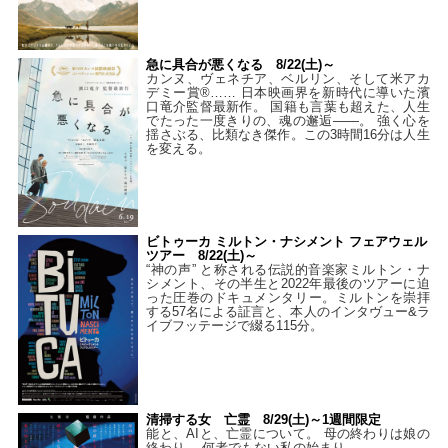
急に具合が悪くなる 8/22(土)～
カンヌ、ヴェネチア、ベルリン、そして米アカ
デミー賞®…… 日本映画界を新時代に導いた濱
口竜介監督最新作。 国籍も言葉も超えた、人生
でたった一度きりの、魂の邂逅――。 強く心を
揺さぶる、比類なき傑作。この3時間16分は人生
を変える。
ビトゥーカ ミルトン・ナシメント フェアウェル
ツアー 8/22(土)～
“神の声” と称される伝説的音楽家ミルトン・ナ
シメント、その半生と2022年最後のツアーに迫
った圧巻のドキュメンタリー。ミルトンを崇拝
する57名による証言と、本人のインタヴュー&ラ
イブフッテージで綴る115分。
清掃する女 亡霊 8/29(土)～1週間限定
能と、AIと、亡霊について。 母の終わりは娘の
終わり、 何者でもない私の始まり――