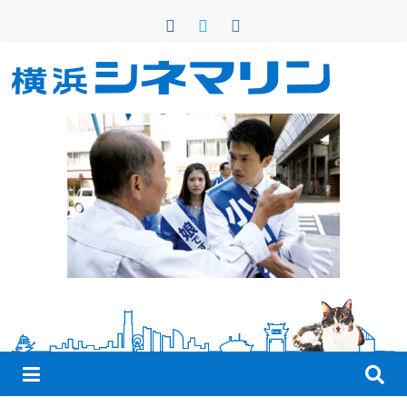
コ
ン
テ
ン
横
ツ
へ
浜
ス
キ
シ
ッ
プ
ネ
マ
リ
ン