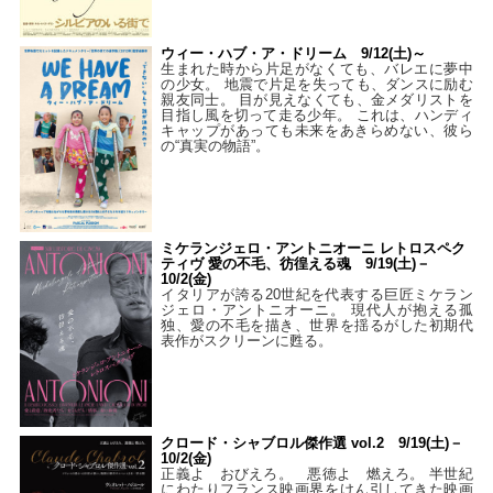
ウィー・ハブ・ア・ドリーム 9/12(土)～
生まれた時から片足がなくても、バレエに夢中
の少女。 地震で片足を失っても、ダンスに励む
親友同士。 目が見えなくても、金メダリストを
目指し風を切って走る少年。 これは、ハンディ
キャップがあっても未来をあきらめない、彼ら
の“真実の物語”。
ミケランジェロ・アントニオーニ レトロスペク
ティヴ 愛の不毛、彷徨える魂 9/19(土)－
10/2(金)
イタリアが誇る20世紀を代表する巨匠ミケラン
ジェロ・アントニオーニ。 現代人が抱える孤
独、愛の不毛を描き、世界を揺るがした初期代
表作がスクリーンに甦る。
クロード・シャブロル傑作選 vol.2 9/19(土)－
10/2(金)
正義よ おびえろ。 悪徳よ 燃えろ。 半世紀
にわたりフランス映画界をけん引してきた映画