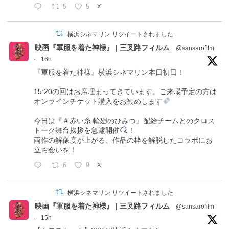
5
5
X
横浜シネマリン リツイートされました
映画『軍服を着た神様』 | 三叉路フィルム
@sansarofilm
·
16h
『軍服を着た神様』横浜シネマリン本日初日！
15:20の回はお席埋まってきています。ご来場予定の方は
オンラインチケット購入をお勧めします
今日は『＃赤い糸 輪廻のひみつ』配給チームとのクロス
トーク舞台挨拶を急遽開催
！
両作の解像度が上がる、作品の枠を解脱したコラボにお
立ち会いを！
6
9
X
横浜シネマリン リツイートされました
映画『軍服を着た神様』 | 三叉路フィルム
@sansarofilm
·
15h