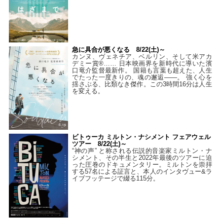
急に具合が悪くなる 8/22(土)～
カンヌ、ヴェネチア、ベルリン、そして米アカ
デミー賞®…… 日本映画界を新時代に導いた濱
口竜介監督最新作。 国籍も言葉も超えた、人生
でたった一度きりの、魂の邂逅――。 強く心を
揺さぶる、比類なき傑作。この3時間16分は人生
を変える。
ビトゥーカ ミルトン・ナシメント フェアウェル
ツアー 8/22(土)～
“神の声” と称される伝説的音楽家ミルトン・ナ
シメント、その半生と2022年最後のツアーに迫
った圧巻のドキュメンタリー。ミルトンを崇拝
する57名による証言と、本人のインタヴュー&ラ
イブフッテージで綴る115分。