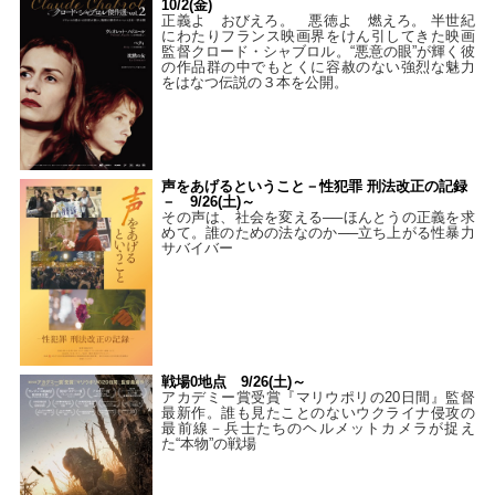
10/2(金)
正義よ おびえろ。 悪徳よ 燃えろ。 半世紀
にわたりフランス映画界をけん引してきた映画
監督クロード・シャブロル。“悪意の眼”が輝く彼
の作品群の中でもとくに容赦のない強烈な魅力
をはなつ伝説の３本を公開。
声をあげるということ－性犯罪 刑法改正の記録
－ 9/26(土)～
その声は、社会を変える──ほんとうの正義を求
めて。誰のための法なのか──立ち上がる性暴力
サバイバー
戦場0地点 9/26(土)～
アカデミー賞受賞『マリウポリの20日間』監督
最新作。誰も見たことのないウクライナ侵攻の
最前線－兵士たちのヘルメットカメラが捉え
た“本物”の戦場