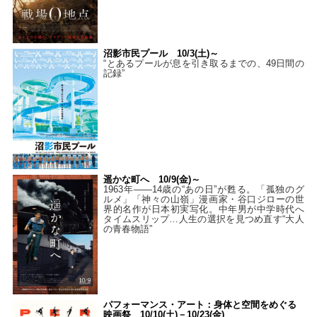
沼影市民プール 10/3(土)～
“とあるプールが息を引き取るまでの、49日間の
記録”
遥かな町へ 10/9(金)～
1963年――14歳の“あの日”が甦る。「孤独のグ
ルメ」「神々の山嶺」漫画家・谷口ジローの世
界的名作が日本初実写化。中年男が中学時代へ
タイムスリップ…人生の選択を見つめ直す“大人
の青春物語”
パフォーマンス・アート：身体と空間をめぐる
映画祭 10/10(土)－10/23(金)