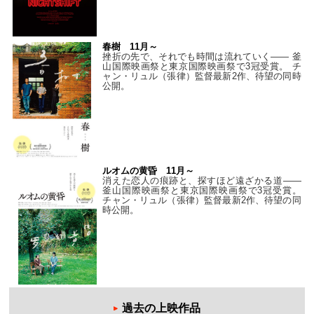
春樹 11月～
挫折の先で、それでも時間は流れていく—— 釜
山国際映画祭と東京国際映画祭で3冠受賞。 チ
ャン・リュル（張律）監督最新2作、待望の同時
公開。
ルオムの黄昏 11月～
消えた恋人の痕跡と、探すほど遠ざかる道——
釜山国際映画祭と東京国際映画祭で3冠受賞。
チャン・リュル（張律）監督最新2作、待望の同
時公開。
過去の上映作品