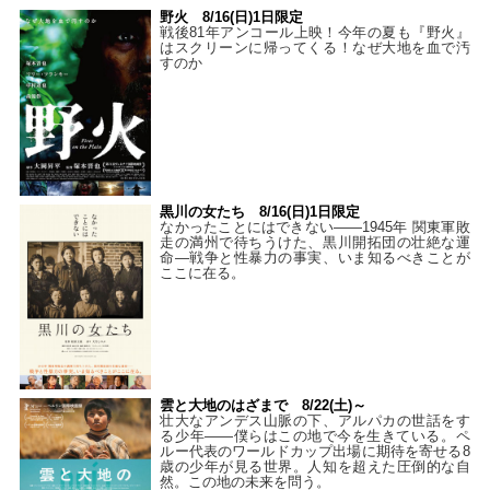
野火 8/16(日)1日限定
戦後81年アンコール上映！今年の夏も『野火』
はスクリーンに帰ってくる！なぜ大地を血で汚
すのか
黒川の女たち 8/16(日)1日限定
なかったことにはできない——1945年 関東軍敗
走の満州で待ちうけた、黒川開拓団の壮絶な運
命―戦争と性暴力の事実、いま知るべきことが
ここに在る。
雲と大地のはざまで 8/22(土)～
壮大なアンデス山脈の下、アルパカの世話をす
る少年――僕らはこの地で今を生きている。ペ
ルー代表のワールドカップ出場に期待を寄せる8
歳の少年が見る世界。人知を超えた圧倒的な自
然。この地の未来を問う。