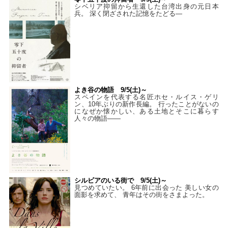
シベリア抑留から生還した台湾出身の元日本
兵。 深く閉ざされた記憶をたどる—
よき谷の物語 9/5(土)～
スペインを代表する名匠ホセ・ルイス・ゲリ
ン、10年ぶりの新作長編。 行ったことがないの
になぜか懐かしい、ある土地とそこに暮らす
人々の物語――
シルビアのいる街で 9/5(土)～
見つめていたい。 6年前に出会った 美しい女の
面影を求めて、 青年はその街をさまよった。