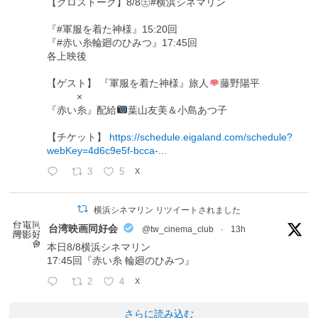
【クロストーク】8/8㊏#横浜シネマリン
『#軍服を着た神様』15:20回
『#赤い糸輪廻のひみつ』17:45回
各上映後
【ゲスト】 『軍服を着た神様』旅人
藤野陽平
×
『赤い糸』配給
葉山友美＆小島あつ子
【チケット】
https://schedule.eigaland.com/schedule?
webKey=4d6c9e5f-bcca-...
3
5
X
横浜シネマリン リツイートされました
台湾映画同好会
@tw_cinema_club
·
13h
本日8/8横浜シネマリン
17:45回『赤い糸 輪廻のひみつ』
2
4
X
さらに読み込む