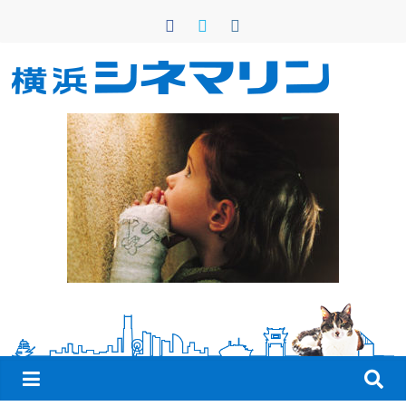
コ
ン
テ
ン
横
ツ
へ
浜
ス
キ
シ
ッ
プ
ネ
マ
リ
ン