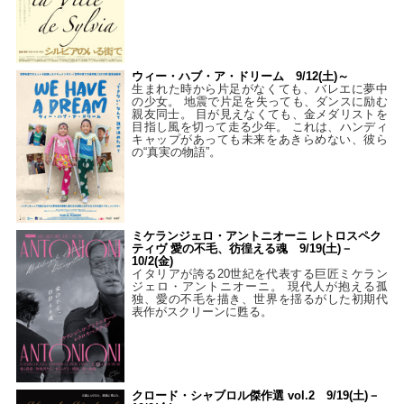
ウィー・ハブ・ア・ドリーム 9/12(土)～
生まれた時から片足がなくても、バレエに夢中
の少女。 地震で片足を失っても、ダンスに励む
親友同士。 目が見えなくても、金メダリストを
目指し風を切って走る少年。 これは、ハンディ
キャップがあっても未来をあきらめない、彼ら
の“真実の物語”。
ミケランジェロ・アントニオーニ レトロスペク
ティヴ 愛の不毛、彷徨える魂 9/19(土)－
10/2(金)
イタリアが誇る20世紀を代表する巨匠ミケラン
ジェロ・アントニオーニ。 現代人が抱える孤
独、愛の不毛を描き、世界を揺るがした初期代
表作がスクリーンに甦る。
クロード・シャブロル傑作選 vol.2 9/19(土)－