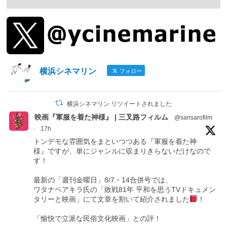
横浜シネマリン
フォロー
横浜シネマリン リツイートされました
映画『軍服を着た神様』 | 三叉路フィルム
@sansarofilm
·
17h
トンデモな雰囲気をまといつつある『軍服を着た神
様』ですが、単にジャンルに収まりきらないだけなので
す！
最新の「週刊金曜日」8/7・14合併号では、
ワタナベアキラ氏の「敗戦81年 平和を思うTVドキュメン
タリーと映画」にて文章を割いて紹介されました
！
「愉快で立派な民俗文化映画」との評！