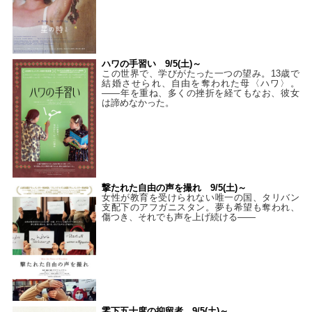
ハワの手習い 9/5(土)～
この世界で、学びがたった一つの望み。13歳で
結婚させられ、自由を奪われた母〈ハワ〉。
——年を重ね、多くの挫折を経てもなお、彼女
は諦めなかった。
撃たれた自由の声を撮れ 9/5(土)～
女性が教育を受けられない唯一の国、タリバン
支配下のアフガニスタン。夢も希望も奪われ、
傷つき、それでも声を上げ続ける——
零下五十度の抑留者 9/5(土)～