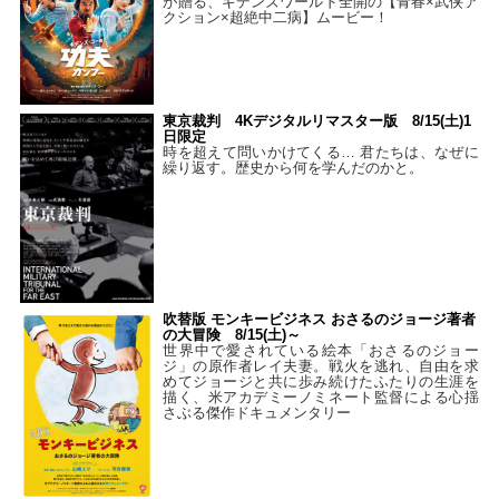
が贈る、ギデンズワールド全開の【青春×武侠ア
クション×超絶中二病】ムービー！
東京裁判 4Kデジタルリマスター版 8/15(土)1
日限定
時を超えて問いかけてくる… 君たちは、なぜに
繰り返す。歴史から何を学んだのかと。
吹替版 モンキービジネス おさるのジョージ著者
の大冒険 8/15(土)～
世界中で愛されている絵本「おさるのジョー
ジ」の原作者レイ夫妻。戦火を逃れ、自由を求
めてジョージと共に歩み続けたふたりの生涯を
描く、米アカデミーノミネート監督による心揺
さぶる傑作ドキュメンタリー