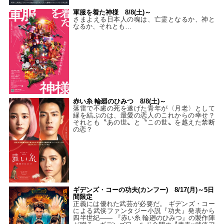
軍服を着た神様 8/8(土)～
さまよえる日本人の魂は、亡霊となるか、神と
なるか、それとも…
赤い糸 輪廻のひみつ 8/8(土)～
落雷で不慮の死を遂げた青年が〈月老〉として
縁を結ぶのは、最愛の恋人のこれからの幸せ？
それとも〝あの世〟と〝この世〟を越えた禁断
の恋？
ギデンズ・コーの功夫(カンフー) 8/17(月)～5日
間限定
正義には優れた武芸が必要だ。 ギデンズ・コー
による武侠ファンタジー小説『功夫』発表から
四半世紀―― 『赤い糸 輪廻のひみつ』の製作陣