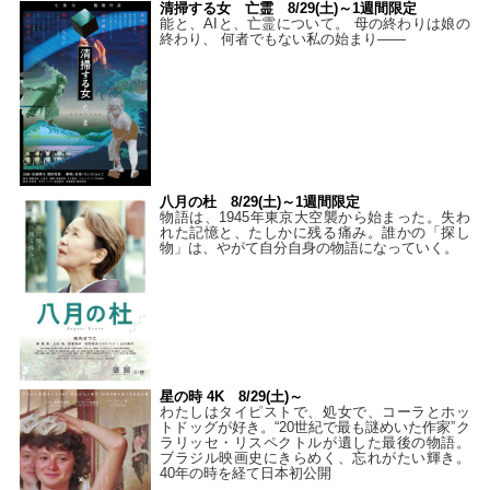
清掃する女 亡霊 8/29(土)～1週間限定
能と、AIと、亡霊について。 母の終わりは娘の
終わり、 何者でもない私の始まり――
八月の杜 8/29(土)～1週間限定
物語は、1945年東京大空襲から始まった。失わ
れた記憶と、たしかに残る痛み。誰かの「探し
物」は、やがて自分自身の物語になっていく。
星の時 4K 8/29(土)～
わたしはタイピストで、処⼥で、コーラとホッ
トドッグが好き。“20世紀で最も謎めいた作家”ク
ラリッセ・リスペクトルが遺した最後の物語。
ブラジル映画史にきらめく、忘れがたい輝き。
40年の時を経て⽇本初公開