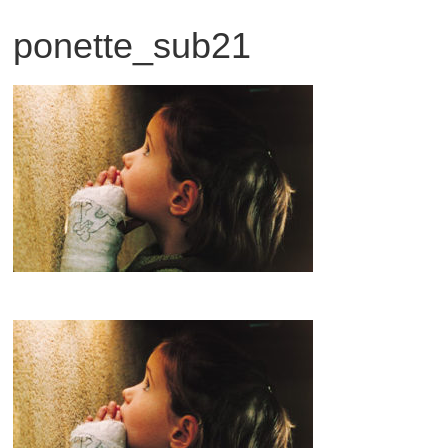
ponette_sub21
観
た
い
映
画
は
こ
の
街
で