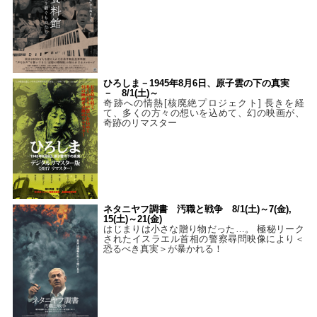
ひろしま－1945年8月6日、原子雲の下の真実
－ 8/1(土)～
奇跡への情熱[核廃絶プロジェクト] 長きを経
て、多くの方々の想いを込めて、幻の映画が、
奇跡のリマスター
ネタニヤフ調書 汚職と戦争 8/1(土)～7(金),
15(土)～21(金)
はじまりは小さな贈り物だった…。 極秘リーク
されたイスラエル首相の警察尋問映像により＜
恐るべき真実＞が暴かれる！