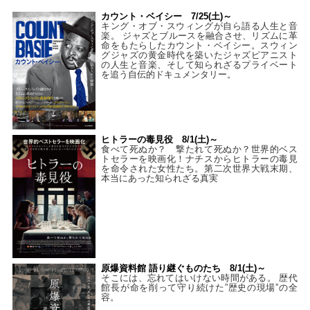
カウント・ベイシー 7/25(土)～
キング・オブ・スウィングが自ら語る人生と音
楽。 ジャズとブルースを融合させ、リズムに革
命をもたらしたカウント・ベイシー。スウィン
グジャズの黄金時代を築いたジャズピアニスト
の人生と音楽、そして知られざるプライベート
を追う自伝的ドキュメンタリー。
ヒトラーの毒見役 8/1(土)～
食べて死ぬか？ 撃たれて死ぬか？世界的ベス
トセラーを映画化！ナチスからヒトラーの毒見
を命令された女性たち。第二次世界大戦末期、
本当にあった知られざる真実
原爆資料館 語り継ぐものたち 8/1(土)～
そこには、忘れてはいけない時間がある。 歴代
館長が命を削って守り続けた”歴史の現場”の全
容。