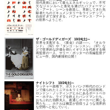
現代美術において最もエネルギッシュで、不可
欠なジャンルへと進化を遂げたパフォーマン
ス・アート。シーンを創造し、革新してきた先
駆者たちのドキュメンタリーをラインナップ。
自由すぎて深すぎる、パフォーマンス・アート
の世界へようこそ。
ザ・ゴールドディガーズ 10/24(土)～
世界を支配する、《黄金》の謎――。『オルラ
ンド』（92）や『タンゴ・レッスン』（97）な
どで世界的な評価を得たイギリスを代表する映
画監督の一人、サリー・ポッターの長編監督デ
ビュー作、国内劇場初公開！
ナイトシフト 10/24(土)～
サッチャー政権下、ポストパンク時代のロンド
ンで撮られたミニマル＆リミナルな対抗映画。
ロンドン・ノッティングヒルにあるポートベロ
ー・ホテル。ライブを終えたバンドマンたち、
おちぶれた伯爵夫人、夜通しポーカーに興じる
男たち…。ホテルは幽霊が彷徨うような境界的
な空間へと化していく。