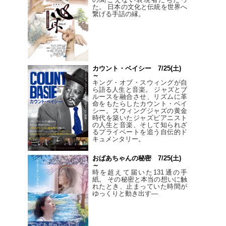
た。 日本の文化と伝統を世界へ
繋げる手話の縁。
カウント・ベイシー 7/25(土)
～
キング・オブ・スウィングが自
ら語る人生と音楽。 ジャズとブ
ルースを融合させ、リズムに革
命をもたらしたカウント・ベイ
シー。スウィングジャズの黄金
時代を築いたジャズピアニスト
の人生と音楽、そして知られざ
るプライベートを追う自伝的ド
キュメンタリー。
おばあちゃんの秘密 7/25(土)
～
時を超えて届いた131通の手
紙。 その秘密と本当の想いに触
れたとき、止まっていた時間が
ゆっくりと動き出す―