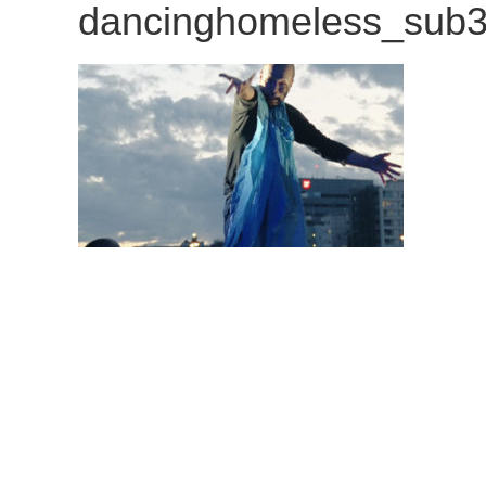
dancinghomeless_sub
観
た
い
映
画
は
こ
の
街
で