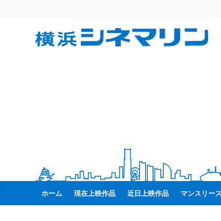
コ
ン
テ
横
ン
ツ
へ
浜
ス
キ
シ
ッ
プ
ネ
マ
リ
ホーム
現在上映作品
近日上映作品
マンスリー
ン