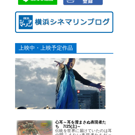
上映中・上映予定作品
心耳～耳を澄まさぬ表現者た
ち 7/25(土)～
伝統を世界に届けていたのは耳
の聞こえない表現者たちだっ