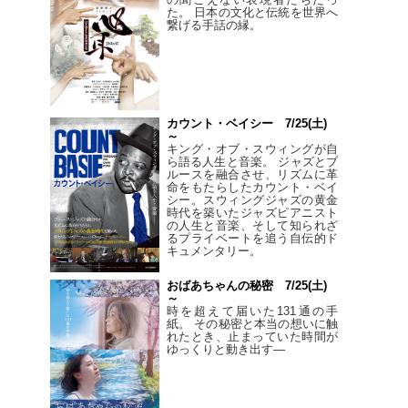
た。 日本の文化と伝統を世界へ
繋げる手話の縁。
カウント・ベイシー 7/25(土)
～
キング・オブ・スウィングが自
ら語る人生と音楽。 ジャズとブ
ルースを融合させ、リズムに革
命をもたらしたカウント・ベイ
シー。スウィングジャズの黄金
時代を築いたジャズピアニスト
の人生と音楽、そして知られざ
るプライベートを追う自伝的ド
キュメンタリー。
おばあちゃんの秘密 7/25(土)
～
時を超えて届いた131通の手
紙。 その秘密と本当の想いに触
れたとき、止まっていた時間が
ゆっくりと動き出す―