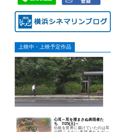
上映中・上映予定作品
心耳～耳を澄まさぬ表現者た
ち 7/25(土)～
伝統を世界に届けていたのは耳
の聞こえない表現者たちだっ