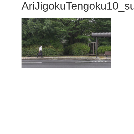
AriJigokuTengoku10_s
観
た
い
映
画
は
こ
の
街
で