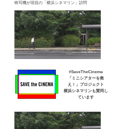
映写機が現役の「横浜シネマリン」訪問
#SaveTheCinema
「ミニシアターを救
え！」プロジェクト
横浜シネマリンも賛同し
ています