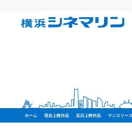
コ
ン
テ
横
ン
ツ
へ
浜
ス
キ
シ
ッ
プ
ネ
マ
リ
ホーム
現在上映作品
近日上映作品
マンスリー
ン