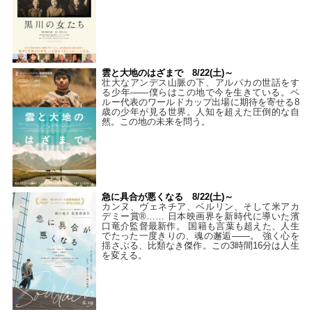
雲と大地のはざまで 8/22(土)～
壮大なアンデス山脈の下、アルパカの世話をす
る少年――僕らはこの地で今を生きている。ペ
ルー代表のワールドカップ出場に期待を寄せる8
歳の少年が見る世界。人知を超えた圧倒的な自
然。この地の未来を問う。
急に具合が悪くなる 8/22(土)～
カンヌ、ヴェネチア、ベルリン、そして米アカ
デミー賞®…… 日本映画界を新時代に導いた濱
口竜介監督最新作。 国籍も言葉も超えた、人生
でたった一度きりの、魂の邂逅――。 強く心を
揺さぶる、比類なき傑作。この3時間16分は人生
を変える。