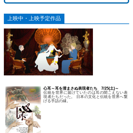
上映中・上映予定作品
心耳～耳を澄まさぬ表現者たち 7/25(土)～
伝統を世界に届けていたのは耳の聞こえない表
現者たちだった。 日本の文化と伝統を世界へ繋
げる手話の縁。