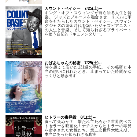
カウント・ベイシー 7/25(土)～
キング・オブ・スウィングが自ら語る人生と音
楽。 ジャズとブルースを融合させ、リズムに革
命をもたらしたカウント・ベイシー。スウィン
グジャズの黄金時代を築いたジャズピアニスト
の人生と音楽、そして知られざるプライベート
を追う自伝的ドキュメンタリー。
おばあちゃんの秘密 7/25(土)～
時を超えて届いた131通の手紙。 その秘密と本
当の想いに触れたとき、止まっていた時間がゆ
っくりと動き出す―
ヒトラーの毒見役 8/1(土)～
食べて死ぬか？ 撃たれて死ぬか？世界的ベス
トセラーを映画化！ナチスからヒトラーの毒見
を命令された女性たち。第二次世界大戦末期、
本当にあった知られざる真実