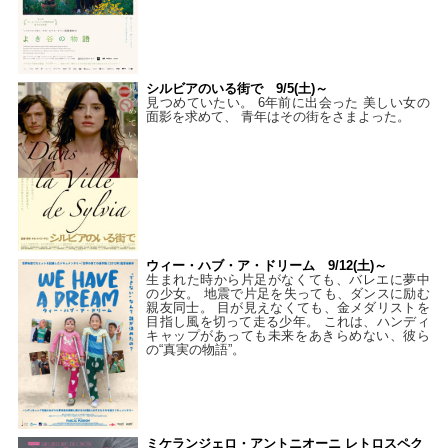
シルビアのいる街で 9/5(土)～
見つめていたい。 6年前に出会った 美しい女の
面影を求めて、 青年はその街をさまよった。
ウィー・ハブ・ア・ドリーム 9/12(土)～
生まれた時から片足がなくても、バレエに夢中
の少女。 地震で片足を失っても、ダンスに励む
親友同士。 目が見えなくても、金メダリストを
目指し風を切って走る少年。 これは、ハンディ
キャップがあっても未来をあきらめない、彼ら
の“真実の物語”。
ミケランジェロ・アントニオーニ レトロスペク