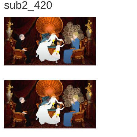
sub2_420
観
た
い
映
画
は
こ
の
街
で