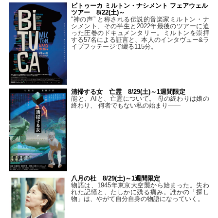
ビトゥーカ ミルトン・ナシメント フェアウェル
ツアー 8/22(土)～
“神の声” と称される伝説的音楽家ミルトン・ナ
シメント、その半生と2022年最後のツアーに迫
った圧巻のドキュメンタリー。ミルトンを崇拝
する57名による証言と、本人のインタヴュー&ラ
イブフッテージで綴る115分。
清掃する女 亡霊 8/29(土)～1週間限定
能と、AIと、亡霊について。 母の終わりは娘の
終わり、 何者でもない私の始まり――
八月の杜 8/29(土)～1週間限定
物語は、1945年東京大空襲から始まった。失わ
れた記憶と、たしかに残る痛み。誰かの「探し
物」は、やがて自分自身の物語になっていく。