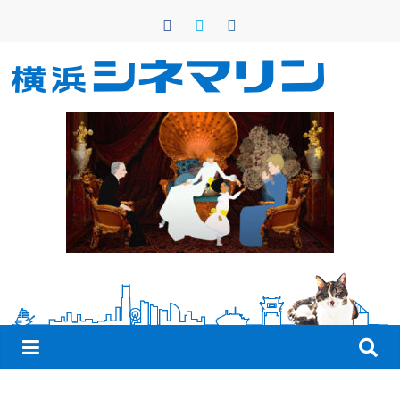
コ
ン
テ
ン
横
ツ
へ
浜
ス
キ
シ
ッ
プ
ネ
マ
リ
ン