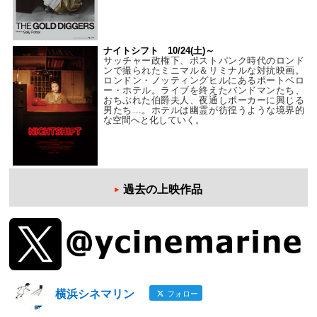
ナイトシフト 10/24(土)～
サッチャー政権下、ポストパンク時代のロンド
ンで撮られたミニマル＆リミナルな対抗映画。
ロンドン・ノッティングヒルにあるポートベロ
ー・ホテル。ライブを終えたバンドマンたち、
おちぶれた伯爵夫人、夜通しポーカーに興じる
男たち…。ホテルは幽霊が彷徨うような境界的
な空間へと化していく。
過去の上映作品
横浜シネマリン
フォロー