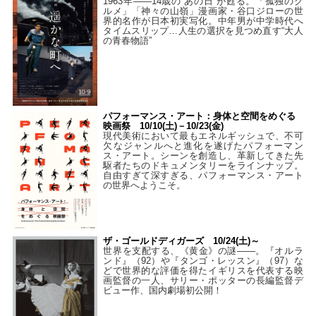
1963年――14歳の“あの日”が甦る。「孤独のグ
ルメ」「神々の山嶺」漫画家・谷口ジローの世
界的名作が日本初実写化。中年男が中学時代へ
タイムスリップ…人生の選択を見つめ直す“大人
の青春物語”
パフォーマンス・アート：身体と空間をめぐる
映画祭 10/10(土)－10/23(金)
現代美術において最もエネルギッシュで、不可
欠なジャンルへと進化を遂げたパフォーマン
ス・アート。シーンを創造し、革新してきた先
駆者たちのドキュメンタリーをラインナップ。
自由すぎて深すぎる、パフォーマンス・アート
の世界へようこそ。
ザ・ゴールドディガーズ 10/24(土)～
世界を支配する、《黄金》の謎――。『オルラ
ンド』（92）や『タンゴ・レッスン』（97）な
どで世界的な評価を得たイギリスを代表する映
画監督の一人、サリー・ポッターの長編監督デ
ビュー作、国内劇場初公開！