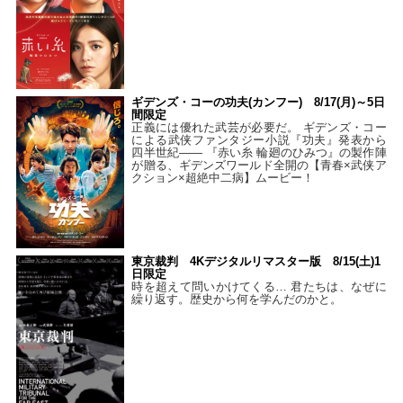
ギデンズ・コーの功夫(カンフー) 8/17(月)～5日
間限定
正義には優れた武芸が必要だ。 ギデンズ・コー
による武侠ファンタジー小説『功夫』発表から
四半世紀―― 『赤い糸 輪廻のひみつ』の製作陣
が贈る、ギデンズワールド全開の【青春×武侠ア
クション×超絶中二病】ムービー！
東京裁判 4Kデジタルリマスター版 8/15(土)1
日限定
時を超えて問いかけてくる… 君たちは、なぜに
繰り返す。歴史から何を学んだのかと。