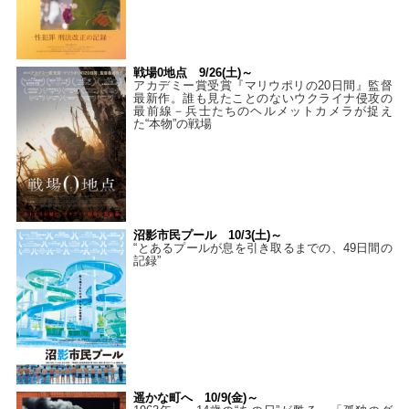
戦場0地点 9/26(土)～
アカデミー賞受賞『マリウポリの20日間』監督
最新作。誰も見たことのないウクライナ侵攻の
最前線－兵士たちのヘルメットカメラが捉え
た“本物”の戦場
沼影市民プール 10/3(土)～
“とあるプールが息を引き取るまでの、49日間の
記録”
遥かな町へ 10/9(金)～