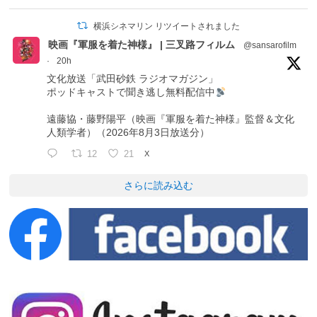
横浜シネマリン リツイートされました
映画『軍服を着た神様』 | 三叉路フィルム
@sansarofilm
·
20h
文化放送「武田砂鉄 ラジオマガジン」
ポッドキャストで聞き逃し無料配信中
遠藤協・藤野陽平（映画『軍服を着た神様』監督＆文化
人類学者）（2026年8月3日放送分）
12
21
X
さらに読み込む