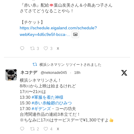
『赤い糸』配給
葉山友美さん＆小島あつ子さん
さてさてどうなることやら！
【チケット】
https://schedule.eigaland.com/schedule?
webKey=4d6c9e5f-bcca-...
3
3
X
横浜シネマリン リツイートされました
ネコナデ
@nekonade045
·
18h
横浜シネマリンさん！
8/8㈯から上映は始まるけれど
17㈪〜21㈭は
13:30
#軍服を着た神様
15:30
#赤い糸輪廻のひみつ
17:30
#ギデンズ
・コーの功夫
台湾関連作品の連続3本立てだ！
※ちなみに17㈪はサービスデーで¥1,300ですよ
2
4
X