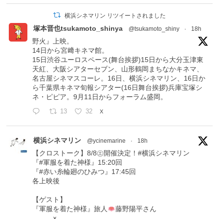
横浜シネマリン リツイートされました
塚本晋也tsukamoto_shinya
@tsukamoto_shiny
·
18h
野火』上映。
14日から宮﨑キネマ館。
15日渋谷ユーロスペース(舞台挨拶)15日から大分玉津東
天紅、大阪シアターセブン、山形鶴岡まちなかキネマ、
名古屋シネマスコーレ。16日、横浜シネマリン、16日か
ら千葉県キネマ旬報シアター(16日舞台挨拶)兵庫宝塚シ
ネ・ピピア。9月11日からフォーラム盛岡。
13
32
X
横浜シネマリン
@ycinemarine
·
18h
【クロストーク】8/8㊏開催決定！#横浜シネマリン
『#軍服を着た神様』15:20回
『#赤い糸輪廻のひみつ』17:45回
各上映後
【ゲスト】
『軍服を着た神様』旅人
藤野陽平さん
×