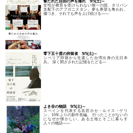
撃たれた自由の声を撮れ 9/5(土)～
女性が教育を受けられない唯一の国、タリバン
支配下のアフガニスタン。夢も希望も奪われ、
傷つき、それでも声を上げ続ける——
零下五十度の抑留者 9/5(土)～
シベリア抑留から生還した台湾出身の元日本
兵。 深く閉ざされた記憶をたどる—
よき谷の物語 9/5(土)～
スペインを代表する名匠ホセ・ルイス・ゲリ
ン、10年ぶりの新作長編。 行ったことがないの
になぜか懐かしい、ある土地とそこに暮らす
人々の物語――