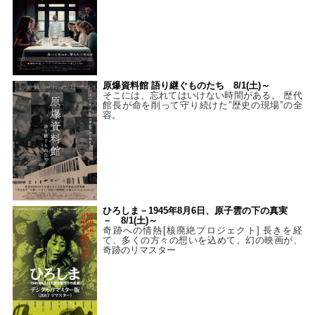
原爆資料館 語り継ぐものたち 8/1(土)～
そこには、忘れてはいけない時間がある。 歴代
館長が命を削って守り続けた”歴史の現場”の全
容。
ひろしま－1945年8月6日、原子雲の下の真実
－ 8/1(土)～
奇跡への情熱[核廃絶プロジェクト] 長きを経
て、多くの方々の想いを込めて、幻の映画が、
奇跡のリマスター