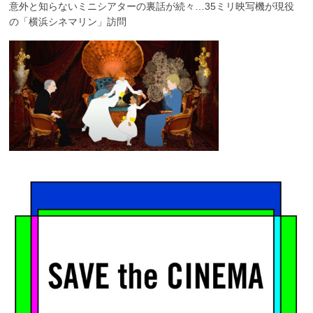
意外と知らないミニシアターの裏話が続々…35ミリ映写機が現役
の「横浜シネマリン」訪問