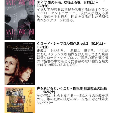
ティヴ 愛の不毛、彷徨える魂 9/19(土)－
10/2(金)
イタリアが誇る20世紀を代表する巨匠ミケラン
ジェロ・アントニオーニ。 現代人が抱える孤
独、愛の不毛を描き、世界を揺るがした初期代
表作がスクリーンに甦る。
クロード・シャブロル傑作選 vol.2 9/19(土)－
10/2(金)
正義よ おびえろ。 悪徳よ 燃えろ。 半世紀
にわたりフランス映画界をけん引してきた映画
監督クロード・シャブロル。“悪意の眼”が輝く彼
の作品群の中でもとくに容赦のない強烈な魅力
をはなつ伝説の３本を公開。
声をあげるということ－性犯罪 刑法改正の記録
－ 9/26(土)～
その声は、社会を変える──ほんとうの正義を求
めて。誰のための法なのか──立ち上がる性暴力
サバイバー