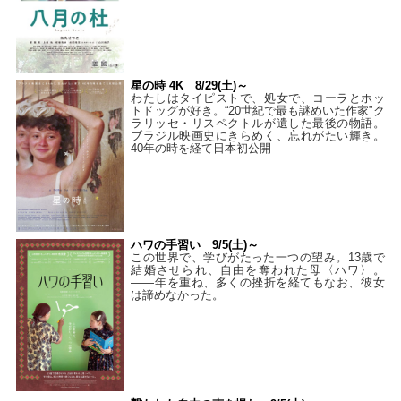
星の時 4K 8/29(土)～
わたしはタイピストで、処⼥で、コーラとホッ
トドッグが好き。“20世紀で最も謎めいた作家”ク
ラリッセ・リスペクトルが遺した最後の物語。
ブラジル映画史にきらめく、忘れがたい輝き。
40年の時を経て⽇本初公開
ハワの手習い 9/5(土)～
この世界で、学びがたった一つの望み。13歳で
結婚させられ、自由を奪われた母〈ハワ〉。
——年を重ね、多くの挫折を経てもなお、彼女
は諦めなかった。