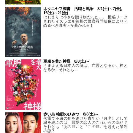
ネタニヤフ調書 汚職と戦争 8/1(土)～7(金),
15(土)～21(金)
はじまりは小さな贈り物だった…。 極秘リーク
されたイスラエル首相の警察尋問映像により＜
恐るべき真実＞が暴かれる！
軍服を着た神様 8/8(土)～
さまよえる日本人の魂は、亡霊となるか、神と
なるか、それとも…
赤い糸 輪廻のひみつ 8/8(土)～
落雷で不慮の死を遂げた青年が〈月老〉として
縁を結ぶのは、最愛の恋人のこれからの幸せ？
それとも〝あの世〟と〝この世〟を越えた禁断
の恋？