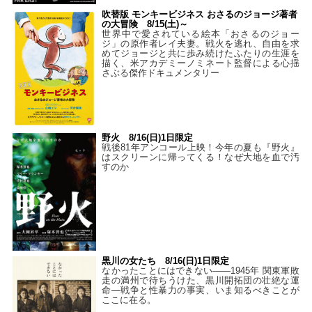
吹替版 モンキービジネス おさるのジョージ著者
の大冒険 8/15(土)～
世界中で愛されている絵本「おさるのジョー
ジ」の原作者レイ夫妻。戦火を逃れ、自由を求
めてジョージと共に歩み続けたふたりの生涯を
描く、米アカデミーノミネート監督による心揺
さぶる傑作ドキュメンタリー
野火 8/16(日)1日限定
戦後81年アンコール上映！今年の夏も『野火』
はスクリーンに帰ってくる！なぜ大地を血で汚
すのか
黒川の女たち 8/16(日)1日限定
なかったことにはできない——1945年 関東軍敗
走の満州で待ちうけた、黒川開拓団の壮絶な運
命―戦争と性暴力の事実、いま知るべきことが
ここに在る。