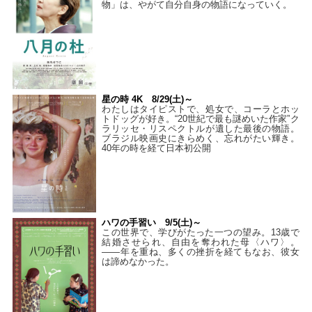
物」は、やがて自分自身の物語になっていく。
星の時 4K 8/29(土)～
わたしはタイピストで、処⼥で、コーラとホッ
トドッグが好き。“20世紀で最も謎めいた作家”ク
ラリッセ・リスペクトルが遺した最後の物語。
ブラジル映画史にきらめく、忘れがたい輝き。
40年の時を経て⽇本初公開
ハワの手習い 9/5(土)～
この世界で、学びがたった一つの望み。13歳で
結婚させられ、自由を奪われた母〈ハワ〉。
——年を重ね、多くの挫折を経てもなお、彼女
は諦めなかった。