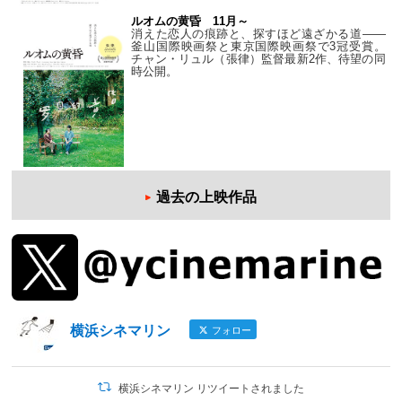
ルオムの黄昏 11月～
消えた恋人の痕跡と、探すほど遠ざかる道——
釜山国際映画祭と東京国際映画祭で3冠受賞。
チャン・リュル（張律）監督最新2作、待望の同
時公開。
過去の上映作品
横浜シネマリン
フォロー
横浜シネマリン リツイートされました