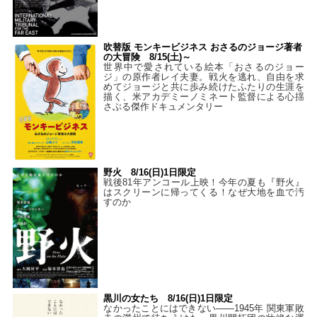
吹替版 モンキービジネス おさるのジョージ著者
の大冒険 8/15(土)～
世界中で愛されている絵本「おさるのジョー
ジ」の原作者レイ夫妻。戦火を逃れ、自由を求
めてジョージと共に歩み続けたふたりの生涯を
描く、米アカデミーノミネート監督による心揺
さぶる傑作ドキュメンタリー
野火 8/16(日)1日限定
戦後81年アンコール上映！今年の夏も『野火』
はスクリーンに帰ってくる！なぜ大地を血で汚
すのか
黒川の女たち 8/16(日)1日限定
なかったことにはできない——1945年 関東軍敗