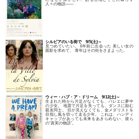
人々の物語――
シルビアのいる街で 9/5(土)～
見つめていたい。 6年前に出会った 美しい女の
面影を求めて、 青年はその街をさまよった。
ウィー・ハブ・ア・ドリーム 9/12(土)～
生まれた時から片足がなくても、バレエに夢中
の少女。 地震で片足を失っても、ダンスに励む
親友同士。 目が見えなくても、金メダリストを
目指し風を切って走る少年。 これは、ハンディ
キャップがあっても未来をあきらめない、彼ら
の“真実の物語”。