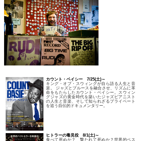
カウント・ベイシー 7/25(土)～
キング・オブ・スウィングが自ら語る人生と音
楽。 ジャズとブルースを融合させ、リズムに革
命をもたらしたカウント・ベイシー。スウィン
グジャズの黄金時代を築いたジャズピアニスト
の人生と音楽、そして知られざるプライベート
を追う自伝的ドキュメンタリー。
ヒトラーの毒見役 8/1(土)～
食べて死ぬか？ 撃たれて死ぬか？世界的ベス