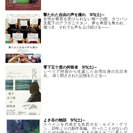
撃たれた自由の声を撮れ 9/5(土)～
女性が教育を受けられない唯一の国、タリバン
支配下のアフガニスタン。夢も希望も奪われ、
傷つき、それでも声を上げ続ける——
零下五十度の抑留者 9/5(土)～
シベリア抑留から生還した台湾出身の元日本
兵。 深く閉ざされた記憶をたどる—
よき谷の物語 9/5(土)～
スペインを代表する名匠ホセ・ルイス・ゲリ
ン、10年ぶりの新作長編。 行ったことがないの
になぜか懐かしい、ある土地とそこに暮らす