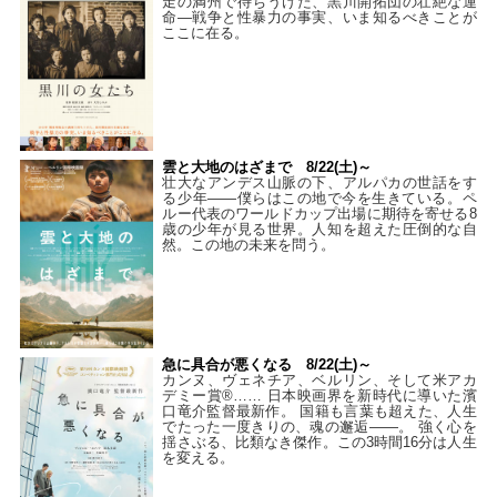
走の満州で待ちうけた、黒川開拓団の壮絶な運
命―戦争と性暴力の事実、いま知るべきことが
ここに在る。
雲と大地のはざまで 8/22(土)～
壮大なアンデス山脈の下、アルパカの世話をす
る少年――僕らはこの地で今を生きている。ペ
ルー代表のワールドカップ出場に期待を寄せる8
歳の少年が見る世界。人知を超えた圧倒的な自
然。この地の未来を問う。
急に具合が悪くなる 8/22(土)～
カンヌ、ヴェネチア、ベルリン、そして米アカ
デミー賞®…… 日本映画界を新時代に導いた濱
口竜介監督最新作。 国籍も言葉も超えた、人生
でたった一度きりの、魂の邂逅――。 強く心を
揺さぶる、比類なき傑作。この3時間16分は人生
を変える。