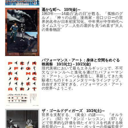
遥かな町へ 10/9(金)～
1963年――14歳の“あの日”が甦る。「孤独のグ
ルメ」「神々の山嶺」漫画家・谷口ジローの世
界的名作が日本初実写化。中年男が中学時代へ
タイムスリップ…人生の選択を見つめ直す“大人
の青春物語”
パフォーマンス・アート：身体と空間をめぐる
映画祭 10/10(土)－10/23(金)
現代美術において最もエネルギッシュで、不可
欠なジャンルへと進化を遂げたパフォーマン
ス・アート。シーンを創造し、革新してきた先
駆者たちのドキュメンタリーをラインナップ。
自由すぎて深すぎる、パフォーマンス・アート
の世界へようこそ。
ザ・ゴールドディガーズ 10/24(土)～
世界を支配する、《黄金》の謎――。『オルラ
ンド』（92）や『タンゴ・レッスン』（97）な
どで世界的な評価を得たイギリスを代表する映
画監督の一人、サリー・ポッターの長編監督デ