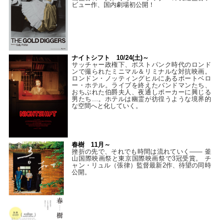
ビュー作、国内劇場初公開！
ナイトシフト 10/24(土)～
サッチャー政権下、ポストパンク時代のロンド
ンで撮られたミニマル＆リミナルな対抗映画。
ロンドン・ノッティングヒルにあるポートベロ
ー・ホテル。ライブを終えたバンドマンたち、
おちぶれた伯爵夫人、夜通しポーカーに興じる
男たち…。ホテルは幽霊が彷徨うような境界的
な空間へと化していく。
春樹 11月～
挫折の先で、それでも時間は流れていく—— 釜
山国際映画祭と東京国際映画祭で3冠受賞。 チ
ャン・リュル（張律）監督最新2作、待望の同時
公開。