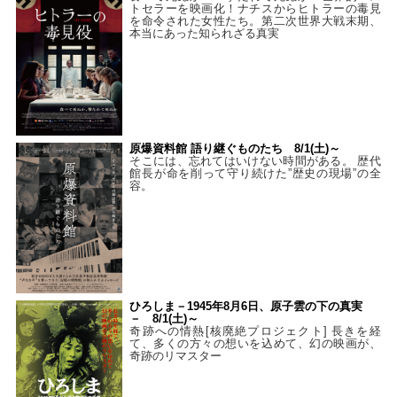
トセラーを映画化！ナチスからヒトラーの毒見
を命令された女性たち。第二次世界大戦末期、
本当にあった知られざる真実
原爆資料館 語り継ぐものたち 8/1(土)～
そこには、忘れてはいけない時間がある。 歴代
館長が命を削って守り続けた”歴史の現場”の全
容。
ひろしま－1945年8月6日、原子雲の下の真実
－ 8/1(土)～
奇跡への情熱[核廃絶プロジェクト] 長きを経
て、多くの方々の想いを込めて、幻の映画が、
奇跡のリマスター