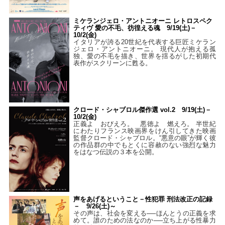
ミケランジェロ・アントニオーニ レトロスペク
ティヴ 愛の不毛、彷徨える魂 9/19(土)－
10/2(金)
イタリアが誇る20世紀を代表する巨匠ミケラン
ジェロ・アントニオーニ。 現代人が抱える孤
独、愛の不毛を描き、世界を揺るがした初期代
表作がスクリーンに甦る。
クロード・シャブロル傑作選 vol.2 9/19(土)－
10/2(金)
正義よ おびえろ。 悪徳よ 燃えろ。 半世紀
にわたりフランス映画界をけん引してきた映画
監督クロード・シャブロル。“悪意の眼”が輝く彼
の作品群の中でもとくに容赦のない強烈な魅力
をはなつ伝説の３本を公開。
声をあげるということ－性犯罪 刑法改正の記録
－ 9/26(土)～
その声は、社会を変える──ほんとうの正義を求
めて。誰のための法なのか──立ち上がる性暴力