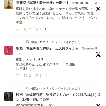
遠藤協『軍服を着た神様』公開中！
@kanouendo
·
3h
軍服を着た神様と赤い糸のチケット売れ数が同数で
推移していて深く感動しました。きっと2本続けて見
てくれる方が多いに違いない。皆様ありがとうございま
す
2
4
X
横浜シネマリン リツイートされました
映画『軍服を着た神様』 | 三叉路フィルム
@sansarofilm
·
4h
横浜シネマリン8/8
作品の枠を超えた台湾クロストーク開催！
お見逃しなく！
2
5
X
横浜シネマリン リツイートされました
映画『原爆資料館 語り継ぐものたち』2026.7.18(土)ポ
レポレ東中野にて公開
@abombmuseumfilm
·
5h