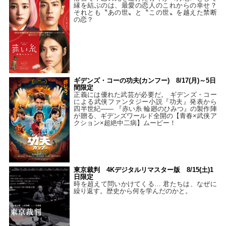
縁を結ぶのは、最愛の恋人のこれからの幸せ？
それとも〝あの世〟と〝この世〟を越えた禁断
の恋？
ギデンズ・コーの功夫(カンフー) 8/17(月)～5日
間限定
正義には優れた武芸が必要だ。 ギデンズ・コー
による武侠ファンタジー小説『功夫』発表から
四半世紀―― 『赤い糸 輪廻のひみつ』の製作陣
が贈る、ギデンズワールド全開の【青春×武侠ア
クション×超絶中二病】ムービー！
東京裁判 4Kデジタルリマスター版 8/15(土)1
日限定
時を超えて問いかけてくる… 君たちは、なぜに
繰り返す。歴史から何を学んだのかと。