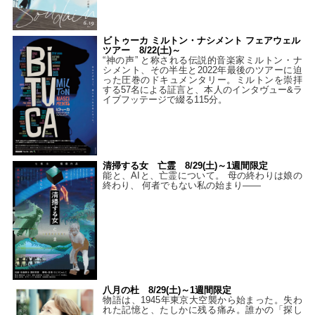
ビトゥーカ ミルトン・ナシメント フェアウェル
ツアー 8/22(土)～
“神の声” と称される伝説的音楽家ミルトン・ナ
シメント、その半生と2022年最後のツアーに迫
った圧巻のドキュメンタリー。ミルトンを崇拝
する57名による証言と、本人のインタヴュー&ラ
イブフッテージで綴る115分。
清掃する女 亡霊 8/29(土)～1週間限定
能と、AIと、亡霊について。 母の終わりは娘の
終わり、 何者でもない私の始まり――
八月の杜 8/29(土)～1週間限定
物語は、1945年東京大空襲から始まった。失わ
れた記憶と、たしかに残る痛み。誰かの「探し