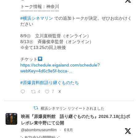
トーク情報：神奈川
￣￣￣￣￣￣￣￣￣
#横浜シネマリン
での追加トークが決定。ぜひお出かけく
ださい
8/9㊐ 立川直樹監督（オンライン）
8/13㊍ 斉藤俊幸監督（オンライン）
※全て13:25の回上映後
チケット
https://schedule.eigaland.com/schedule?
webKey=4d6c9e5f-bcca-...
#原爆資料館語り継ぐものたち
4
7
X
横浜シネマリン リツイートされました
映画『原爆資料館 語り継ぐものたち』2026.7.18(土)ポ
レポレ東中野にて公開
@abombmuseumfilm
·
6 8月
⋱8/7(金)公開開始⋰