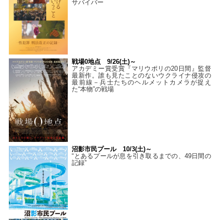
サバイバー
戦場0地点 9/26(土)～
アカデミー賞受賞『マリウポリの20日間』監督
最新作。誰も見たことのないウクライナ侵攻の
最前線－兵士たちのヘルメットカメラが捉え
た“本物”の戦場
沼影市民プール 10/3(土)～
“とあるプールが息を引き取るまでの、49日間の
記録”