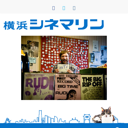
コ
ン
テ
ン
横
ツ
へ
浜
ス
キ
シ
ッ
プ
ネ
マ
リ
ン