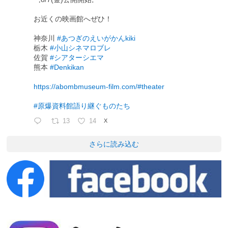
お近くの映画館へぜひ！
神奈川
#あつぎのえいがかんkiki
栃木
#小山シネマロブレ
佐賀
#シアターシエマ
熊本
#Denkikan
https://abombmuseum-film.com/#theater
#原爆資料館語り継ぐものたち
13
14
X
さらに読み込む