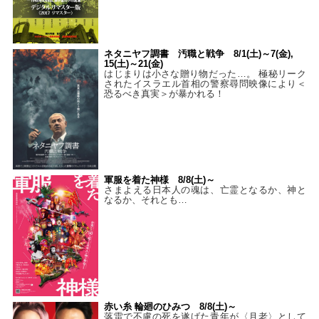
ネタニヤフ調書 汚職と戦争 8/1(土)～7(金),
15(土)～21(金)
はじまりは小さな贈り物だった…。 極秘リーク
されたイスラエル首相の警察尋問映像により＜
恐るべき真実＞が暴かれる！
軍服を着た神様 8/8(土)～
さまよえる日本人の魂は、亡霊となるか、神と
なるか、それとも…
赤い糸 輪廻のひみつ 8/8(土)～
落雷で不慮の死を遂げた青年が〈月老〉として