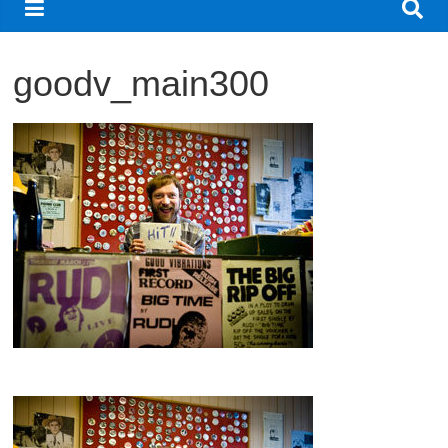
観
た
goodv_main300
い
映
画
は
こ
の
街
で