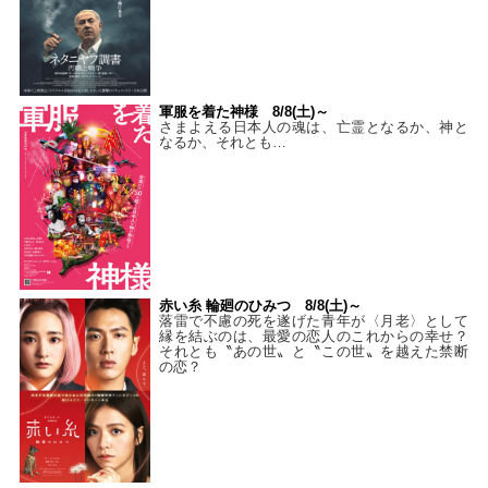
軍服を着た神様 8/8(土)～
さまよえる日本人の魂は、亡霊となるか、神と
なるか、それとも…
赤い糸 輪廻のひみつ 8/8(土)～
落雷で不慮の死を遂げた青年が〈月老〉として
縁を結ぶのは、最愛の恋人のこれからの幸せ？
それとも〝あの世〟と〝この世〟を越えた禁断
の恋？