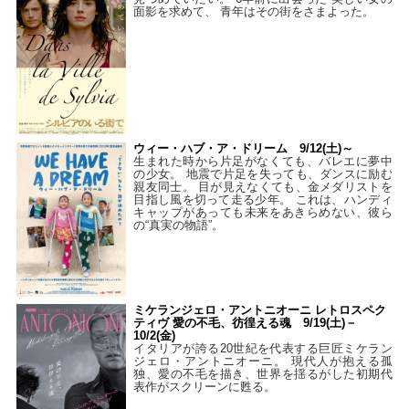
面影を求めて、 青年はその街をさまよった。
ウィー・ハブ・ア・ドリーム 9/12(土)～
生まれた時から片足がなくても、バレエに夢中
の少女。 地震で片足を失っても、ダンスに励む
親友同士。 目が見えなくても、金メダリストを
目指し風を切って走る少年。 これは、ハンディ
キャップがあっても未来をあきらめない、彼ら
の“真実の物語”。
ミケランジェロ・アントニオーニ レトロスペク
ティヴ 愛の不毛、彷徨える魂 9/19(土)－
10/2(金)
イタリアが誇る20世紀を代表する巨匠ミケラン
ジェロ・アントニオーニ。 現代人が抱える孤
独、愛の不毛を描き、世界を揺るがした初期代
表作がスクリーンに甦る。