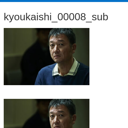
観
kyoukaishi_00008_sub
た
い
映
画
は
こ
の
街
で