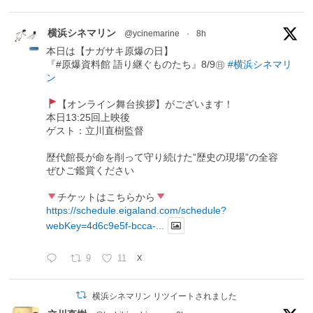
横浜シネマリン
@ycinemarine
·
8h
本日は【ナガサキ原爆の日】
『#原爆資料館 語り継ぐものたち』8/9㊐
#横浜シネマリ
ン
【オンライン舞台挨拶】がございます！
本日13:25回上映後
ゲスト：立川直樹監督
歴代館長が命を削って守り続けた”歴史の現場”の全容
ぜひご鑑賞ください
チケットはこちらから
https://schedule.eigaland.com/schedule?
webKey=4d6c9e5f-bcca-...
9
11
X
横浜シネマリン リツイートされました