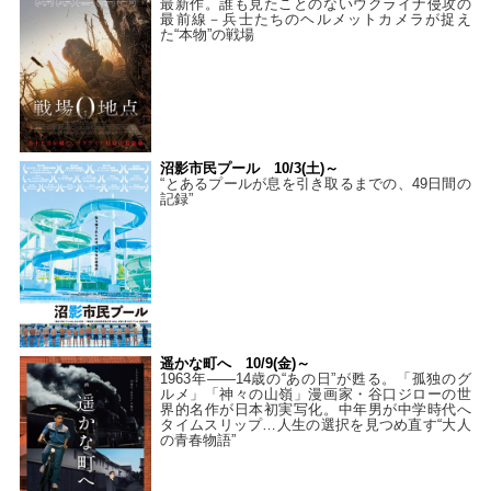
最新作。誰も見たことのないウクライナ侵攻の
最前線－兵士たちのヘルメットカメラが捉え
た“本物”の戦場
沼影市民プール 10/3(土)～
“とあるプールが息を引き取るまでの、49日間の
記録”
遥かな町へ 10/9(金)～
1963年――14歳の“あの日”が甦る。「孤独のグ
ルメ」「神々の山嶺」漫画家・谷口ジローの世
界的名作が日本初実写化。中年男が中学時代へ
タイムスリップ…人生の選択を見つめ直す“大人
の青春物語”