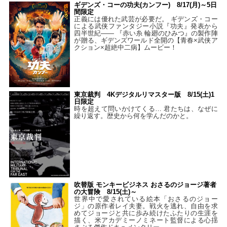
ギデンズ・コーの功夫(カンフー) 8/17(月)～5日
間限定
正義には優れた武芸が必要だ。 ギデンズ・コー
による武侠ファンタジー小説『功夫』発表から
四半世紀―― 『赤い糸 輪廻のひみつ』の製作陣
が贈る、ギデンズワールド全開の【青春×武侠ア
クション×超絶中二病】ムービー！
東京裁判 4Kデジタルリマスター版 8/15(土)1
日限定
時を超えて問いかけてくる… 君たちは、なぜに
繰り返す。歴史から何を学んだのかと。
吹替版 モンキービジネス おさるのジョージ著者
の大冒険 8/15(土)～
世界中で愛されている絵本「おさるのジョー
ジ」の原作者レイ夫妻。戦火を逃れ、自由を求
めてジョージと共に歩み続けたふたりの生涯を
描く、米アカデミーノミネート監督による心揺