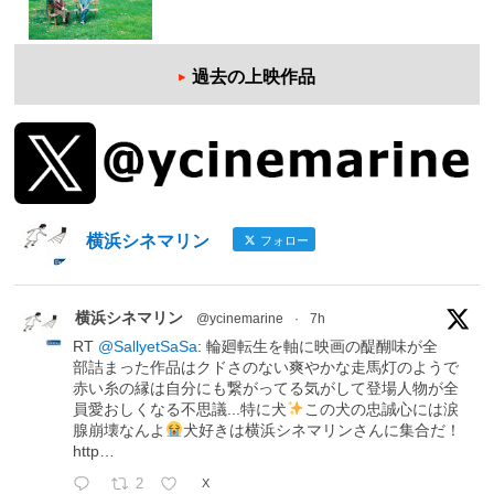
過去の上映作品
横浜シネマリン
フォロー
横浜シネマリン
@ycinemarine
·
7h
RT
@SallyetSaSa
: 輪廻転生を軸に映画の醍醐味が全
部詰まった作品はクドさのない爽やかな走馬灯のようで
赤い糸の縁は自分にも繋がってる気がして登場人物が全
員愛おしくなる不思議...特に犬
この犬の忠誠心には涙
腺崩壊なんよ
犬好きは横浜シネマリンさんに集合だ！
http…
2
X