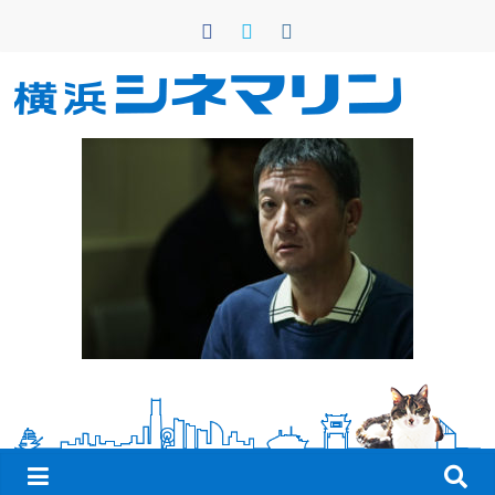
コ
ン
テ
ン
横
ツ
へ
浜
ス
キ
シ
ッ
プ
ネ
マ
リ
ン