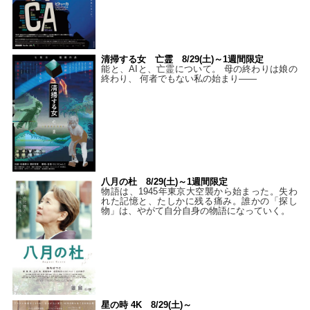
清掃する女 亡霊 8/29(土)～1週間限定
能と、AIと、亡霊について。 母の終わりは娘の
終わり、 何者でもない私の始まり――
八月の杜 8/29(土)～1週間限定
物語は、1945年東京大空襲から始まった。失わ
れた記憶と、たしかに残る痛み。誰かの「探し
物」は、やがて自分自身の物語になっていく。
星の時 4K 8/29(土)～