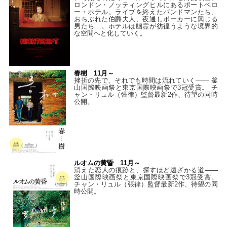
ロンドン・ノッティングヒルにあるポートベロ
ー・ホテル。ライブを終えたバンドマンたち、
おちぶれた伯爵夫人、夜通しポーカーに興じる
男たち…。ホテルは幽霊が彷徨うような境界的
な空間へと化していく。
春樹 11月～
挫折の先で、それでも時間は流れていく—— 釜
山国際映画祭と東京国際映画祭で3冠受賞。 チ
ャン・リュル（張律）監督最新2作、待望の同時
公開。
ルオムの黄昏 11月～
消えた恋人の痕跡と、探すほど遠ざかる道——
釜山国際映画祭と東京国際映画祭で3冠受賞。
チャン・リュル（張律）監督最新2作、待望の同
時公開。