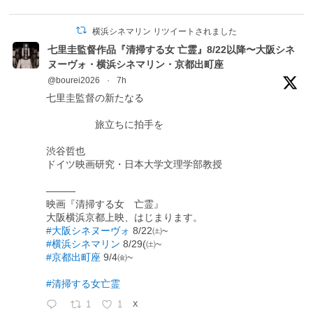
横浜シネマリン リツイートされました
七里圭監督作品『清掃する女 亡霊』8/22以降〜大阪シネ
ヌーヴォ・横浜シネマリン・京都出町座
@bourei2026
·
7h
七里圭監督の新たなる
旅立ちに拍手を
渋谷哲也
ドイツ映画研究・日本大学文理学部教授
―――
映画『清掃する女 亡霊』
大阪横浜京都上映、はじまります。
#大阪シネヌーヴォ
8/22㈯~
#横浜シネマリン
8/29(㈯~
#京都出町座
9/4㈮~
#清掃する女亡霊
1
1
X