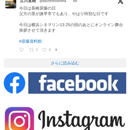
立川直樹
@tachihiroshima
·
8h
今日は長崎原爆の日
父方の里が諫早市でもあり、やはり特別な日です
今日は横浜シネマリン13:25の回のあとにオンライン舞台
挨拶させて頂きます
#原爆資料館
3
8
X
さらに読み込む