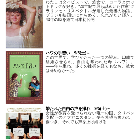
わたしはタイピストで、処⼥で、コーラとホッ
トドッグが好き。“20世紀で最も謎めいた作家”ク
ラリッセ・リスペクトルが遺した最後の物語。
ブラジル映画史にきらめく、忘れがたい輝き。
40年の時を経て⽇本初公開
ハワの手習い 9/5(土)～
この世界で、学びがたった一つの望み。13歳で
結婚させられ、自由を奪われた母〈ハワ〉。
——年を重ね、多くの挫折を経てもなお、彼女
は諦めなかった。
撃たれた自由の声を撮れ 9/5(土)～
女性が教育を受けられない唯一の国、タリバン
支配下のアフガニスタン。夢も希望も奪われ、
傷つき、それでも声を上げ続ける——