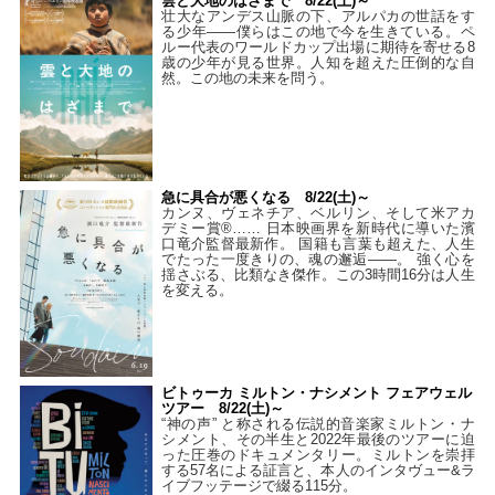
雲と大地のはざまで 8/22(土)～
壮大なアンデス山脈の下、アルパカの世話をす
る少年――僕らはこの地で今を生きている。ペ
ルー代表のワールドカップ出場に期待を寄せる8
歳の少年が見る世界。人知を超えた圧倒的な自
然。この地の未来を問う。
急に具合が悪くなる 8/22(土)～
カンヌ、ヴェネチア、ベルリン、そして米アカ
デミー賞®…… 日本映画界を新時代に導いた濱
口竜介監督最新作。 国籍も言葉も超えた、人生
でたった一度きりの、魂の邂逅――。 強く心を
揺さぶる、比類なき傑作。この3時間16分は人生
を変える。
ビトゥーカ ミルトン・ナシメント フェアウェル
ツアー 8/22(土)～
“神の声” と称される伝説的音楽家ミルトン・ナ
シメント、その半生と2022年最後のツアーに迫
った圧巻のドキュメンタリー。ミルトンを崇拝
する57名による証言と、本人のインタヴュー&ラ
イブフッテージで綴る115分。