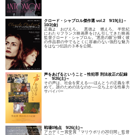
クロード・シャブロル傑作選 vol.2 9/19(土)－
10/2(金)
正義よ おびえろ。 悪徳よ 燃えろ。 半世紀
にわたりフランス映画界をけん引してきた映画
監督クロード・シャブロル。“悪意の眼”が輝く彼
の作品群の中でもとくに容赦のない強烈な魅力
をはなつ伝説の３本を公開。
声をあげるということ－性犯罪 刑法改正の記録
－ 9/26(土)～
その声は、社会を変える──ほんとうの正義を求
めて。誰のための法なのか──立ち上がる性暴力
サバイバー
戦場0地点 9/26(土)～
アカデミー賞受賞『マリウポリの20日間』監督