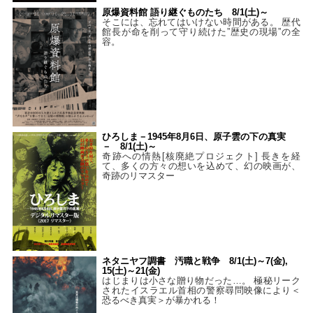
原爆資料館 語り継ぐものたち 8/1(土)～
そこには、忘れてはいけない時間がある。 歴代
館長が命を削って守り続けた”歴史の現場”の全
容。
ひろしま－1945年8月6日、原子雲の下の真実
－ 8/1(土)～
奇跡への情熱[核廃絶プロジェクト] 長きを経
て、多くの方々の想いを込めて、幻の映画が、
奇跡のリマスター
ネタニヤフ調書 汚職と戦争 8/1(土)～7(金),
15(土)～21(金)
はじまりは小さな贈り物だった…。 極秘リーク
されたイスラエル首相の警察尋問映像により＜
恐るべき真実＞が暴かれる！