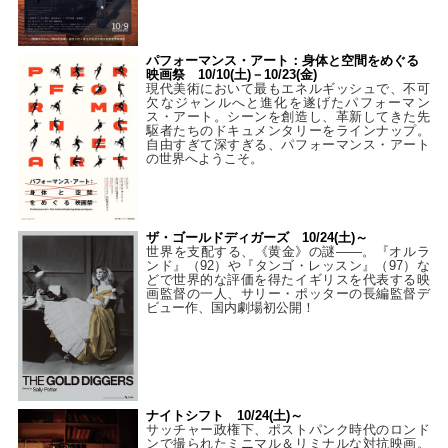
パフォーマンス・アート：身体と空間をめぐる
映画祭 10/10(土)－10/23(金)
現代美術において最もエネルギッシュで、不可
欠なジャンルへと進化を遂げたパフォーマン
ス・アート。シーンを創造し、革新してきた先
駆者たちのドキュメンタリーをラインナップ。
自由すぎて深すぎる、パフォーマンス・アート
の世界へようこそ。
ザ・ゴールドディガーズ 10/24(土)～
世界を支配する、《黄金》の謎――。『オルラ
ンド』（92）や『タンゴ・レッスン』（97）な
どで世界的な評価を得たイギリスを代表する映
画監督の一人、サリー・ポッターの長編監督デ
ビュー作、国内劇場初公開！
ナイトシフト 10/24(土)～
サッチャー政権下、ポストパンク時代のロンド
ンで撮られたミニマル＆リミナルな対抗映画。