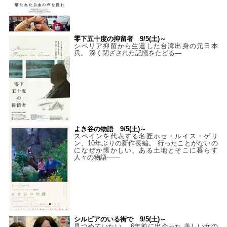
零下五十度の抑留者 9/5(土)～
シベリア抑留から生還した台湾出身の元日本
兵。 深く閉ざされた記憶をたどる—
よき谷の物語 9/5(土)～
スペインを代表する名匠ホセ・ルイス・ゲリ
ン、10年ぶりの新作長編。 行ったことがないの
になぜか懐かしい、ある土地とそこに暮らす
人々の物語――
シルビアのいる街で 9/5(土)～
見つめていたい。 6年前に出会った 美しい女の