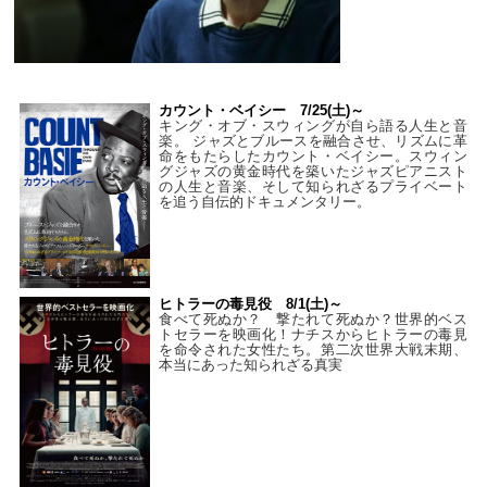
カウント・ベイシー 7/25(土)～
キング・オブ・スウィングが自ら語る人生と音
楽。 ジャズとブルースを融合させ、リズムに革
命をもたらしたカウント・ベイシー。スウィン
グジャズの黄金時代を築いたジャズピアニスト
の人生と音楽、そして知られざるプライベート
を追う自伝的ドキュメンタリー。
ヒトラーの毒見役 8/1(土)～
食べて死ぬか？ 撃たれて死ぬか？世界的ベス
トセラーを映画化！ナチスからヒトラーの毒見
を命令された女性たち。第二次世界大戦末期、
本当にあった知られざる真実