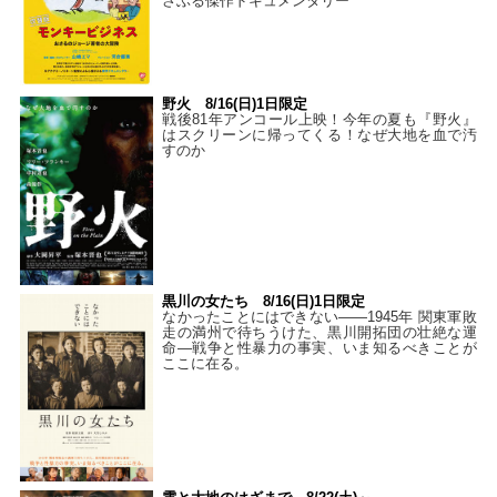
さぶる傑作ドキュメンタリー
野火 8/16(日)1日限定
戦後81年アンコール上映！今年の夏も『野火』
はスクリーンに帰ってくる！なぜ大地を血で汚
すのか
黒川の女たち 8/16(日)1日限定
なかったことにはできない——1945年 関東軍敗
走の満州で待ちうけた、黒川開拓団の壮絶な運
命―戦争と性暴力の事実、いま知るべきことが
ここに在る。