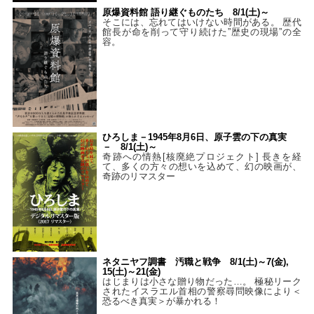
原爆資料館 語り継ぐものたち 8/1(土)～
そこには、忘れてはいけない時間がある。 歴代
館長が命を削って守り続けた”歴史の現場”の全
容。
ひろしま－1945年8月6日、原子雲の下の真実
－ 8/1(土)～
奇跡への情熱[核廃絶プロジェクト] 長きを経
て、多くの方々の想いを込めて、幻の映画が、
奇跡のリマスター
ネタニヤフ調書 汚職と戦争 8/1(土)～7(金),
15(土)～21(金)
はじまりは小さな贈り物だった…。 極秘リーク
されたイスラエル首相の警察尋問映像により＜
恐るべき真実＞が暴かれる！