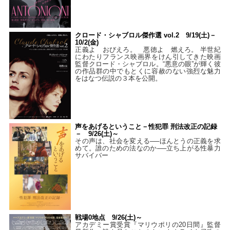
クロード・シャブロル傑作選 vol.2 9/19(土)－
10/2(金)
正義よ おびえろ。 悪徳よ 燃えろ。 半世紀
にわたりフランス映画界をけん引してきた映画
監督クロード・シャブロル。“悪意の眼”が輝く彼
の作品群の中でもとくに容赦のない強烈な魅力
をはなつ伝説の３本を公開。
声をあげるということ－性犯罪 刑法改正の記録
－ 9/26(土)～
その声は、社会を変える──ほんとうの正義を求
めて。誰のための法なのか──立ち上がる性暴力
サバイバー
戦場0地点 9/26(土)～
アカデミー賞受賞『マリウポリの20日間』監督