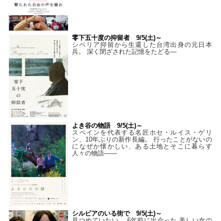
零下五十度の抑留者 9/5(土)～
シベリア抑留から生還した台湾出身の元日本
兵。 深く閉ざされた記憶をたどる—
よき谷の物語 9/5(土)～
スペインを代表する名匠ホセ・ルイス・ゲリ
ン、10年ぶりの新作長編。 行ったことがないの
になぜか懐かしい、ある土地とそこに暮らす
人々の物語――
シルビアのいる街で 9/5(土)～
見つめていたい。 6年前に出会った 美しい女の