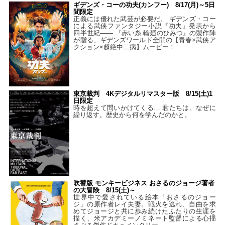
ギデンズ・コーの功夫(カンフー) 8/17(月)～5日
間限定
正義には優れた武芸が必要だ。 ギデンズ・コー
による武侠ファンタジー小説『功夫』発表から
四半世紀―― 『赤い糸 輪廻のひみつ』の製作陣
が贈る、ギデンズワールド全開の【青春×武侠ア
クション×超絶中二病】ムービー！
東京裁判 4Kデジタルリマスター版 8/15(土)1
日限定
時を超えて問いかけてくる… 君たちは、なぜに
繰り返す。歴史から何を学んだのかと。
吹替版 モンキービジネス おさるのジョージ著者
の大冒険 8/15(土)～
世界中で愛されている絵本「おさるのジョー
ジ」の原作者レイ夫妻。戦火を逃れ、自由を求
めてジョージと共に歩み続けたふたりの生涯を
描く、米アカデミーノミネート監督による心揺