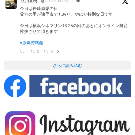
立川直樹
@tachihiroshima
·
9h
今日は長崎原爆の日
父方の里が諫早市でもあり、やはり特別な日です
今日は横浜シネマリン13:25の回のあとにオンライン舞台
挨拶させて頂きます
#原爆資料館
3
8
X
さらに読み込む