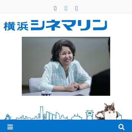
コ
ン
テ
ン
横
ツ
へ
浜
ス
キ
シ
ッ
プ
ネ
マ
リ
ン