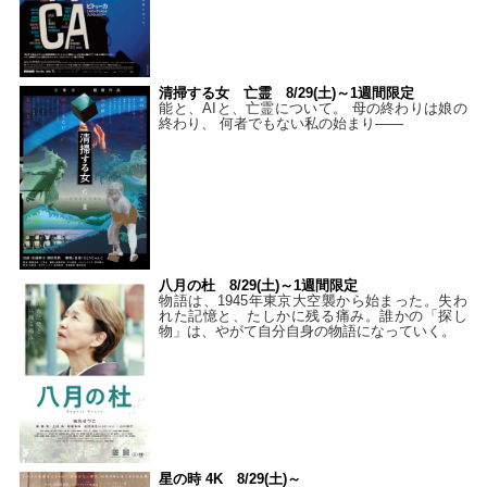
清掃する女 亡霊 8/29(土)～1週間限定
能と、AIと、亡霊について。 母の終わりは娘の
終わり、 何者でもない私の始まり――
八月の杜 8/29(土)～1週間限定
物語は、1945年東京大空襲から始まった。失わ
れた記憶と、たしかに残る痛み。誰かの「探し
物」は、やがて自分自身の物語になっていく。
星の時 4K 8/29(土)～