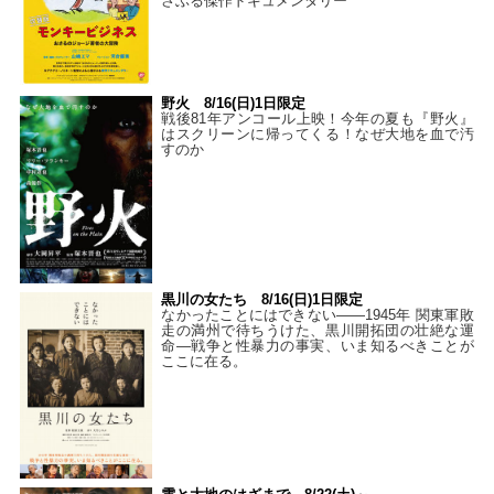
さぶる傑作ドキュメンタリー
野火 8/16(日)1日限定
戦後81年アンコール上映！今年の夏も『野火』
はスクリーンに帰ってくる！なぜ大地を血で汚
すのか
黒川の女たち 8/16(日)1日限定
なかったことにはできない——1945年 関東軍敗
走の満州で待ちうけた、黒川開拓団の壮絶な運
命―戦争と性暴力の事実、いま知るべきことが
ここに在る。