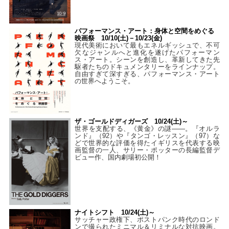
パフォーマンス・アート：身体と空間をめぐる
映画祭 10/10(土)－10/23(金)
現代美術において最もエネルギッシュで、不可
欠なジャンルへと進化を遂げたパフォーマン
ス・アート。シーンを創造し、革新してきた先
駆者たちのドキュメンタリーをラインナップ。
自由すぎて深すぎる、パフォーマンス・アート
の世界へようこそ。
ザ・ゴールドディガーズ 10/24(土)～
世界を支配する、《黄金》の謎――。『オルラ
ンド』（92）や『タンゴ・レッスン』（97）な
どで世界的な評価を得たイギリスを代表する映
画監督の一人、サリー・ポッターの長編監督デ
ビュー作、国内劇場初公開！
ナイトシフト 10/24(土)～
サッチャー政権下、ポストパンク時代のロンド
ンで撮られたミニマル＆リミナルな対抗映画。