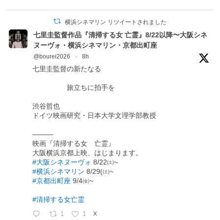
横浜シネマリン リツイートされました
七里圭監督作品『清掃する女 亡霊』8/22以降〜大阪シネ
ヌーヴォ・横浜シネマリン・京都出町座
@bourei2026
·
8h
七里圭監督の新たなる
旅立ちに拍手を
渋谷哲也
ドイツ映画研究・日本大学文理学部教授
―――
映画『清掃する女 亡霊』
大阪横浜京都上映、はじまります。
#大阪シネヌーヴォ
8/22㈯~
#横浜シネマリン
8/29(㈯~
#京都出町座
9/4㈮~
#清掃する女亡霊
1
1
X