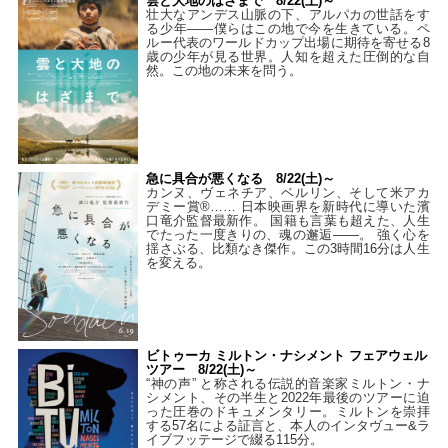
雲と大地のはざまで 8/22(土)～
壮大なアンデス山脈の下、アルパカの世話をす
る少年――僕らはこの地で今を生きている。ペ
ルー代表のワールドカップ出場に期待を寄せる8
歳の少年が見る世界。人知を超えた圧倒的な自
然。この地の未来を問う。
急に具合が悪くなる 8/22(土)～
カンヌ、ヴェネチア、ベルリン、そして米アカ
デミー賞®…… 日本映画界を新時代に導いた濱
口竜介監督最新作。 国籍も言葉も超えた、人生
でたった一度きりの、魂の邂逅――。 強く心を
揺さぶる、比類なき傑作。この3時間16分は人生
を変える。
ビトゥーカ ミルトン・ナシメント フェアウェル
ツアー 8/22(土)～
“神の声” と称される伝説的音楽家ミルトン・ナ
シメント、その半生と2022年最後のツアーに迫
った圧巻のドキュメンタリー。ミルトンを崇拝
する57名による証言と、本人のインタヴュー&ラ
イブフッテージで綴る115分。