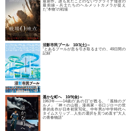
最新作。誰も見たことのないウクライナ侵攻の
最前線－兵士たちのヘルメットカメラが捉え
た“本物”の戦場
沼影市民プール 10/3(土)～
“とあるプールが息を引き取るまでの、49日間の
記録”
遥かな町へ 10/9(金)～
1963年――14歳の“あの日”が甦る。「孤独のグ
ルメ」「神々の山嶺」漫画家・谷口ジローの世
界的名作が日本初実写化。中年男が中学時代へ
タイムスリップ…人生の選択を見つめ直す“大人
の青春物語”