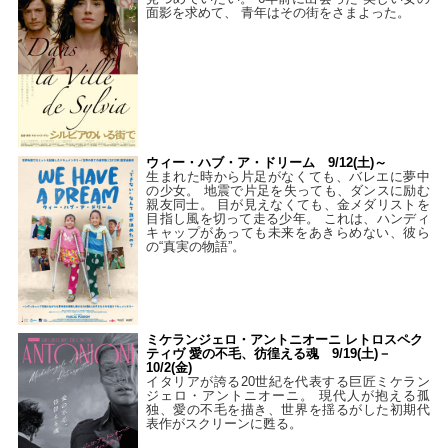
面影を求めて、 青年はその街をさまよった。
ウィー・ハブ・ア・ドリーム 9/12(土)～
生まれた時から片足がなくても、バレエに夢中
の少女。 地震で片足を失っても、ダンスに励む
親友同士。 目が見えなくても、金メダリストを
目指し風を切って走る少年。 これは、ハンディ
キャップがあっても未来をあきらめない、彼ら
の“真実の物語”。
ミケランジェロ・アントニオーニ レトロスペク
ティヴ 愛の不毛、彷徨える魂 9/19(土)－
10/2(金)
イタリアが誇る20世紀を代表する巨匠ミケラン
ジェロ・アントニオーニ。 現代人が抱える孤
独、愛の不毛を描き、世界を揺るがした初期代
表作がスクリーンに甦る。