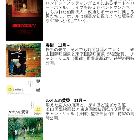
ロンドン・ノッティングヒルにあるポートベロ
ー・ホテル。ライブを終えたバンドマンたち、
おちぶれた伯爵夫人、夜通しポーカーに興じる
男たち…。ホテルは幽霊が彷徨うような境界的
な空間へと化していく。
春樹 11月～
挫折の先で、それでも時間は流れていく—— 釜
山国際映画祭と東京国際映画祭で3冠受賞。 チ
ャン・リュル（張律）監督最新2作、待望の同時
公開。
ルオムの黄昏 11月～
消えた恋人の痕跡と、探すほど遠ざかる道——
釜山国際映画祭と東京国際映画祭で3冠受賞。
チャン・リュル（張律）監督最新2作、待望の同
時公開。