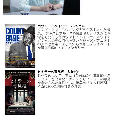
カウント・ベイシー 7/25(土)～
キング・オブ・スウィングが自ら語る人生と音
楽。 ジャズとブルースを融合させ、リズムに革
命をもたらしたカウント・ベイシー。スウィン
グジャズの黄金時代を築いたジャズピアニスト
の人生と音楽、そして知られざるプライベート
を追う自伝的ドキュメンタリー。
ヒトラーの毒見役 8/1(土)～
食べて死ぬか？ 撃たれて死ぬか？世界的ベス
トセラーを映画化！ナチスからヒトラーの毒見
を命令された女性たち。第二次世界大戦末期、
本当にあった知られざる真実