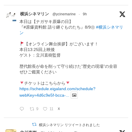
横浜シネマリン
@ycinemarine
·
9h
本日は【ナガサキ原爆の日】
『#原爆資料館 語り継ぐものたち』8/9㊐
#横浜シネマリ
ン
【オンライン舞台挨拶】がございます！
本日13:25回上映後
ゲスト：立川直樹監督
歴代館長が命を削って守り続けた”歴史の現場”の全容
ぜひご鑑賞ください
チケットはこちらから
https://schedule.eigaland.com/schedule?
webKey=4d6c9e5f-bcca-...
9
11
X
横浜シネマリン リツイートされました