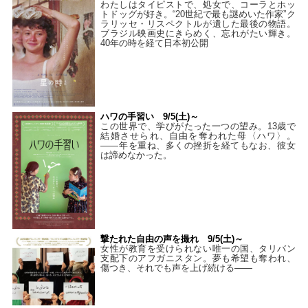
わたしはタイピストで、処⼥で、コーラとホッ
トドッグが好き。“20世紀で最も謎めいた作家”ク
ラリッセ・リスペクトルが遺した最後の物語。
ブラジル映画史にきらめく、忘れがたい輝き。
40年の時を経て⽇本初公開
ハワの手習い 9/5(土)～
この世界で、学びがたった一つの望み。13歳で
結婚させられ、自由を奪われた母〈ハワ〉。
——年を重ね、多くの挫折を経てもなお、彼女
は諦めなかった。
撃たれた自由の声を撮れ 9/5(土)～
女性が教育を受けられない唯一の国、タリバン
支配下のアフガニスタン。夢も希望も奪われ、
傷つき、それでも声を上げ続ける——