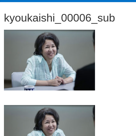
観
kyoukaishi_00006_sub
た
い
映
画
は
こ
の
街
で