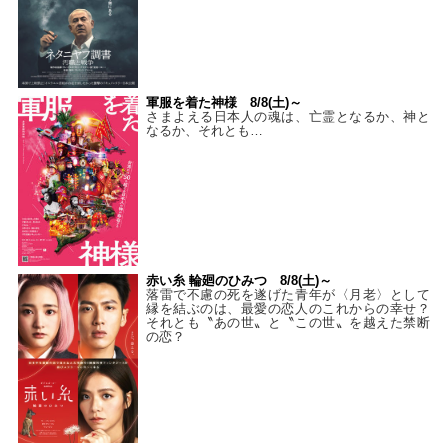
軍服を着た神様 8/8(土)～
さまよえる日本人の魂は、亡霊となるか、神と
なるか、それとも…
赤い糸 輪廻のひみつ 8/8(土)～
落雷で不慮の死を遂げた青年が〈月老〉として
縁を結ぶのは、最愛の恋人のこれからの幸せ？
それとも〝あの世〟と〝この世〟を越えた禁断
の恋？