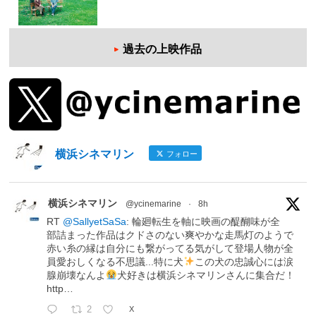
過去の上映作品
横浜シネマリン
フォロー
横浜シネマリン
@ycinemarine
·
8h
RT
@SallyetSaSa
: 輪廻転生を軸に映画の醍醐味が全
部詰まった作品はクドさのない爽やかな走馬灯のようで
赤い糸の縁は自分にも繋がってる気がして登場人物が全
員愛おしくなる不思議...特に犬
この犬の忠誠心には涙
腺崩壊なんよ
犬好きは横浜シネマリンさんに集合だ！
http…
2
X