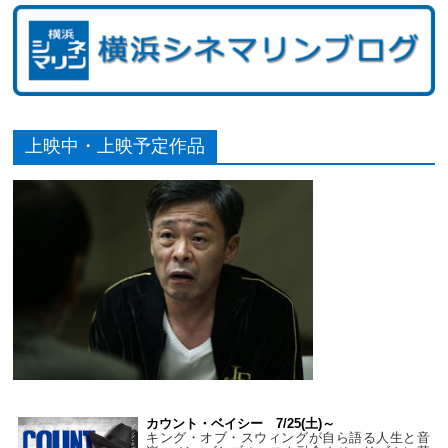
上映中・上映予定作品
カウント・ベイシー 7/25(土)～
キング・オブ・スウィングが自ら語る人生と音