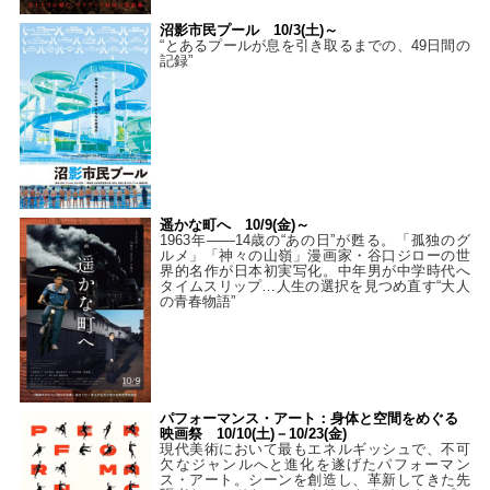
沼影市民プール 10/3(土)～
“とあるプールが息を引き取るまでの、49日間の
記録”
遥かな町へ 10/9(金)～
1963年――14歳の“あの日”が甦る。「孤独のグ
ルメ」「神々の山嶺」漫画家・谷口ジローの世
界的名作が日本初実写化。中年男が中学時代へ
タイムスリップ…人生の選択を見つめ直す“大人
の青春物語”
パフォーマンス・アート：身体と空間をめぐる
映画祭 10/10(土)－10/23(金)
現代美術において最もエネルギッシュで、不可
欠なジャンルへと進化を遂げたパフォーマン
ス・アート。シーンを創造し、革新してきた先