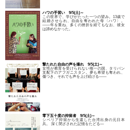
ハワの手習い 9/5(土)～
この世界で、学びがたった一つの望み。13歳で
結婚させられ、自由を奪われた母〈ハワ〉。
——年を重ね、多くの挫折を経てもなお、彼女
は諦めなかった。
撃たれた自由の声を撮れ 9/5(土)～
女性が教育を受けられない唯一の国、タリバン
支配下のアフガニスタン。夢も希望も奪われ、
傷つき、それでも声を上げ続ける——
零下五十度の抑留者 9/5(土)～
シベリア抑留から生還した台湾出身の元日本
兵。 深く閉ざされた記憶をたどる—