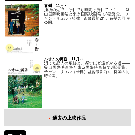
春樹 11月～
挫折の先で、それでも時間は流れていく—— 釜
山国際映画祭と東京国際映画祭で3冠受賞。 チ
ャン・リュル（張律）監督最新2作、待望の同時
公開。
ルオムの黄昏 11月～
消えた恋人の痕跡と、探すほど遠ざかる道——
釜山国際映画祭と東京国際映画祭で3冠受賞。
チャン・リュル（張律）監督最新2作、待望の同
時公開。
過去の上映作品