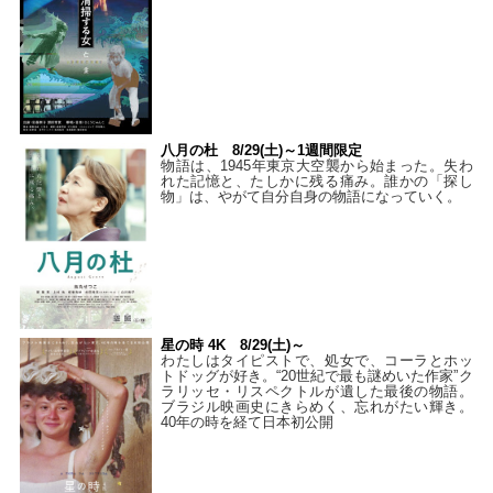
八月の杜 8/29(土)～1週間限定
物語は、1945年東京大空襲から始まった。失わ
れた記憶と、たしかに残る痛み。誰かの「探し
物」は、やがて自分自身の物語になっていく。
星の時 4K 8/29(土)～
わたしはタイピストで、処⼥で、コーラとホッ
トドッグが好き。“20世紀で最も謎めいた作家”ク
ラリッセ・リスペクトルが遺した最後の物語。
ブラジル映画史にきらめく、忘れがたい輝き。
40年の時を経て⽇本初公開