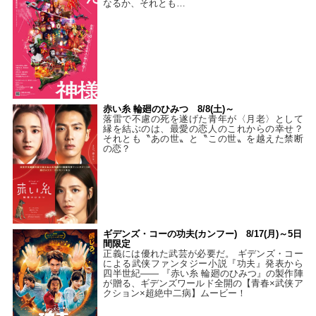
なるか、それとも…
赤い糸 輪廻のひみつ 8/8(土)～
落雷で不慮の死を遂げた青年が〈月老〉として
縁を結ぶのは、最愛の恋人のこれからの幸せ？
それとも〝あの世〟と〝この世〟を越えた禁断
の恋？
ギデンズ・コーの功夫(カンフー) 8/17(月)～5日
間限定
正義には優れた武芸が必要だ。 ギデンズ・コー
による武侠ファンタジー小説『功夫』発表から
四半世紀―― 『赤い糸 輪廻のひみつ』の製作陣
が贈る、ギデンズワールド全開の【青春×武侠ア
クション×超絶中二病】ムービー！