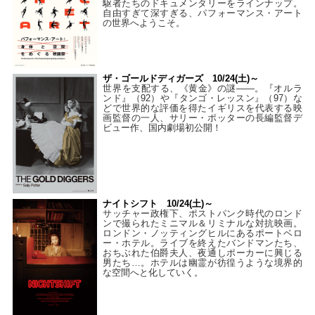
駆者たちのドキュメンタリーをラインナップ。
自由すぎて深すぎる、パフォーマンス・アート
の世界へようこそ。
ザ・ゴールドディガーズ 10/24(土)～
世界を支配する、《黄金》の謎――。『オルラ
ンド』（92）や『タンゴ・レッスン』（97）な
どで世界的な評価を得たイギリスを代表する映
画監督の一人、サリー・ポッターの長編監督デ
ビュー作、国内劇場初公開！
ナイトシフト 10/24(土)～
サッチャー政権下、ポストパンク時代のロンド
ンで撮られたミニマル＆リミナルな対抗映画。
ロンドン・ノッティングヒルにあるポートベロ
ー・ホテル。ライブを終えたバンドマンたち、
おちぶれた伯爵夫人、夜通しポーカーに興じる
男たち…。ホテルは幽霊が彷徨うような境界的
な空間へと化していく。