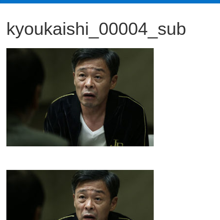
観
kyoukaishi_00004_sub
た
い
映
画
は
こ
の
街
で