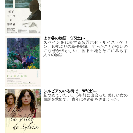
よき谷の物語 9/5(土)～
スペインを代表する名匠ホセ・ルイス・ゲリ
ン、10年ぶりの新作長編。 行ったことがないの
になぜか懐かしい、ある土地とそこに暮らす
人々の物語――
シルビアのいる街で 9/5(土)～
見つめていたい。 6年前に出会った 美しい女の
面影を求めて、 青年はその街をさまよった。