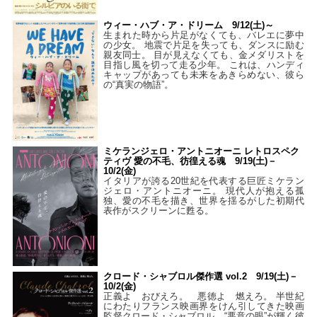
ウィー・ハブ・ア・ドリーム 9/12(土)～
生まれた時から片足がなくても、バレエに夢中
の少女。 地震で片足を失っても、ダンスに励む
親友同士。 目が見えなくても、金メダリストを
目指し風を切って走る少年。 これは、ハンディ
キャップがあっても未来をあきらめない、彼ら
の“真実の物語”。
ミケランジェロ・アントニオーニ レトロスペク
ティヴ 愛の不毛、彷徨える魂 9/19(土)－
10/2(金)
イタリアが誇る20世紀を代表する巨匠ミケラン
ジェロ・アントニオーニ。 現代人が抱える孤
独、愛の不毛を描き、世界を揺るがした初期代
表作がスクリーンに甦る。
クロード・シャブロル傑作選 vol.2 9/19(土)－
10/2(金)
正義よ おびえろ。 悪徳よ 燃えろ。 半世紀
にわたりフランス映画界をけん引してきた映画
監督クロード・シャブロル。“悪意の眼”が輝く彼