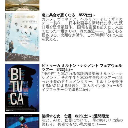
急に具合が悪くなる 8/22(土)～
カンヌ、ヴェネチア、ベルリン、そして米アカ
デミー賞®…… 日本映画界を新時代に導いた濱
口竜介監督最新作。 国籍も言葉も超えた、人生
でたった一度きりの、魂の邂逅――。 強く心を
揺さぶる、比類なき傑作。この3時間16分は人生
を変える。
ビトゥーカ ミルトン・ナシメント フェアウェル
ツアー 8/22(土)～
“神の声” と称される伝説的音楽家ミルトン・ナ
シメント、その半生と2022年最後のツアーに迫
った圧巻のドキュメンタリー。ミルトンを崇拝
する57名による証言と、本人のインタヴュー&ラ
イブフッテージで綴る115分。
清掃する女 亡霊 8/29(土)～1週間限定
能と、AIと、亡霊について。 母の終わりは娘の
終わり、 何者でもない私の始まり――