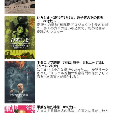
ひろしま－1945年8月6日、原子雲の下の真実
－ 8/1(土)～
奇跡への情熱[核廃絶プロジェクト] 長きを経
て、多くの方々の想いを込めて、幻の映画が、
奇跡のリマスター
ネタニヤフ調書 汚職と戦争 8/1(土)～7(金),
15(土)～21(金)
はじまりは小さな贈り物だった…。 極秘リーク
されたイスラエル首相の警察尋問映像により＜
恐るべき真実＞が暴かれる！
軍服を着た神様 8/8(土)～
さまよえる日本人の魂は、亡霊となるか、神と