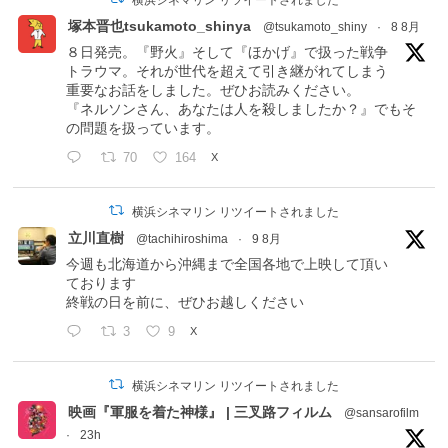
塚本晋也tsukamoto_shinya
@tsukamoto_shiny
·
8 8月
８日発売。『野火』そして『ほかげ』で扱った戦争
トラウマ。それが世代を超えて引き継がれてしまう
重要なお話をしました。ぜひお読みください。
『ネルソンさん、あなたは人を殺しましたか？』でもそ
の問題を扱っています。
70
164
X
横浜シネマリン リツイートされました
立川直樹
@tachihiroshima
·
9 8月
今週も北海道から沖縄まで全国各地で上映して頂い
ております
終戦の日を前に、ぜひお越しください
3
9
X
横浜シネマリン リツイートされました
映画『軍服を着た神様』 | 三叉路フィルム
@sansarofilm
·
23h