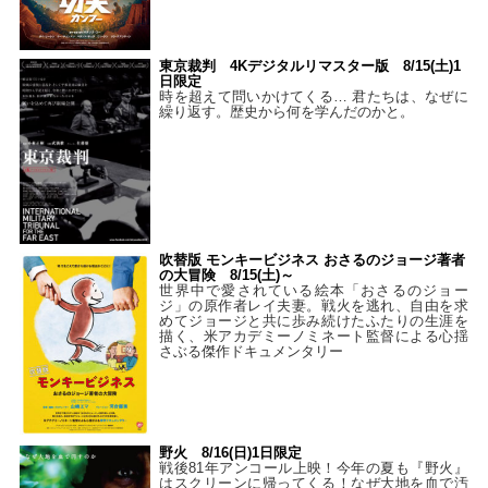
東京裁判 4Kデジタルリマスター版 8/15(土)1
日限定
時を超えて問いかけてくる… 君たちは、なぜに
繰り返す。歴史から何を学んだのかと。
吹替版 モンキービジネス おさるのジョージ著者
の大冒険 8/15(土)～
世界中で愛されている絵本「おさるのジョー
ジ」の原作者レイ夫妻。戦火を逃れ、自由を求
めてジョージと共に歩み続けたふたりの生涯を
描く、米アカデミーノミネート監督による心揺
さぶる傑作ドキュメンタリー
野火 8/16(日)1日限定
戦後81年アンコール上映！今年の夏も『野火』
はスクリーンに帰ってくる！なぜ大地を血で汚