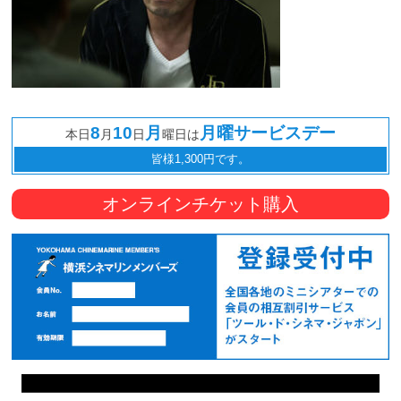
8
10
月
月曜サービスデー
本日
月
日
曜日は
皆様1,300円です。
オンラインチケット購入