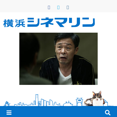
コ
ン
テ
ン
横
ツ
へ
浜
ス
キ
シ
ッ
プ
ネ
マ
リ
ン