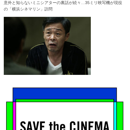
意外と知らないミニシアターの裏話が続々…35ミリ映写機が現役
の「横浜シネマリン」訪問