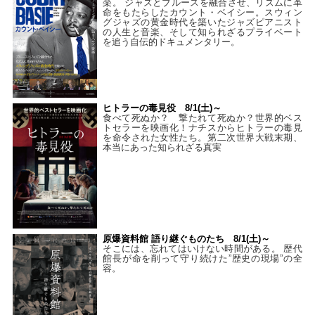
楽。 ジャズとブルースを融合させ、リズムに革
命をもたらしたカウント・ベイシー。スウィン
グジャズの黄金時代を築いたジャズピアニスト
の人生と音楽、そして知られざるプライベート
を追う自伝的ドキュメンタリー。
ヒトラーの毒見役 8/1(土)～
食べて死ぬか？ 撃たれて死ぬか？世界的ベス
トセラーを映画化！ナチスからヒトラーの毒見
を命令された女性たち。第二次世界大戦末期、
本当にあった知られざる真実
原爆資料館 語り継ぐものたち 8/1(土)～
そこには、忘れてはいけない時間がある。 歴代
館長が命を削って守り続けた”歴史の現場”の全
容。