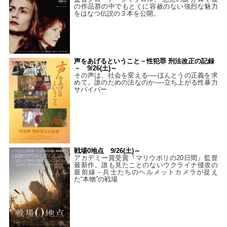
の作品群の中でもとくに容赦のない強烈な魅力
をはなつ伝説の３本を公開。
声をあげるということ－性犯罪 刑法改正の記録
－ 9/26(土)～
その声は、社会を変える──ほんとうの正義を求
めて。誰のための法なのか──立ち上がる性暴力
サバイバー
戦場0地点 9/26(土)～
アカデミー賞受賞『マリウポリの20日間』監督
最新作。誰も見たことのないウクライナ侵攻の
最前線－兵士たちのヘルメットカメラが捉え
た“本物”の戦場