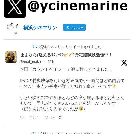
横浜シネマリン
フォロー
横浜シネマリン リツイートされました
まよさら(迷えるｻﾗﾘｰﾏﾝ
)@宅建試験勉強中！
@mat_mako
·
11h
映画「カウントベイシー 」観に行ってきました！
DVDの特典映像みたいな雰囲気で小一時間ほどの内容で
してが、本人の半生が詳しく知れて良かったです
小さい映画館ですがほとんどの席が埋まるほどお客さん
もいて、同志がたくさんいることも嬉しかったです！
（ほとんど私より先輩でしたが
）
1
15
X
横浜シネマリン リツイートされました