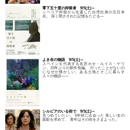
零下五十度の抑留者 9/5(土)～
シベリア抑留から生還した台湾出身の元日本
兵。 深く閉ざされた記憶をたどる—
よき谷の物語 9/5(土)～
スペインを代表する名匠ホセ・ルイス・ゲリ
ン、10年ぶりの新作長編。 行ったことがないの
になぜか懐かしい、ある土地とそこに暮らす
人々の物語――
シルビアのいる街で 9/5(土)～
見つめていたい。 6年前に出会った 美しい女の
面影を求めて、 青年はその街をさまよった。