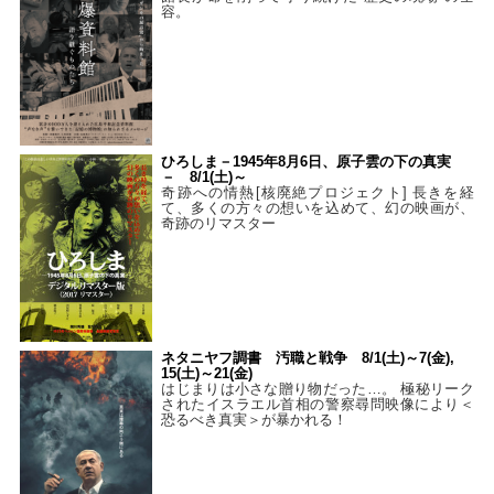
容。
ひろしま－1945年8月6日、原子雲の下の真実
－ 8/1(土)～
奇跡への情熱[核廃絶プロジェクト] 長きを経
て、多くの方々の想いを込めて、幻の映画が、
奇跡のリマスター
ネタニヤフ調書 汚職と戦争 8/1(土)～7(金),
15(土)～21(金)
はじまりは小さな贈り物だった…。 極秘リーク
されたイスラエル首相の警察尋問映像により＜
恐るべき真実＞が暴かれる！