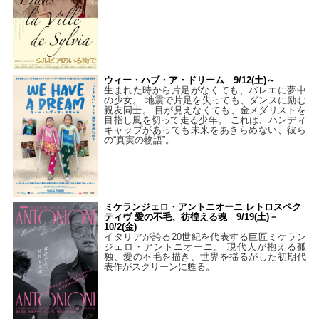
ウィー・ハブ・ア・ドリーム 9/12(土)～
生まれた時から片足がなくても、バレエに夢中
の少女。 地震で片足を失っても、ダンスに励む
親友同士。 目が見えなくても、金メダリストを
目指し風を切って走る少年。 これは、ハンディ
キャップがあっても未来をあきらめない、彼ら
の“真実の物語”。
ミケランジェロ・アントニオーニ レトロスペク
ティヴ 愛の不毛、彷徨える魂 9/19(土)－
10/2(金)
イタリアが誇る20世紀を代表する巨匠ミケラン
ジェロ・アントニオーニ。 現代人が抱える孤
独、愛の不毛を描き、世界を揺るがした初期代
表作がスクリーンに甦る。