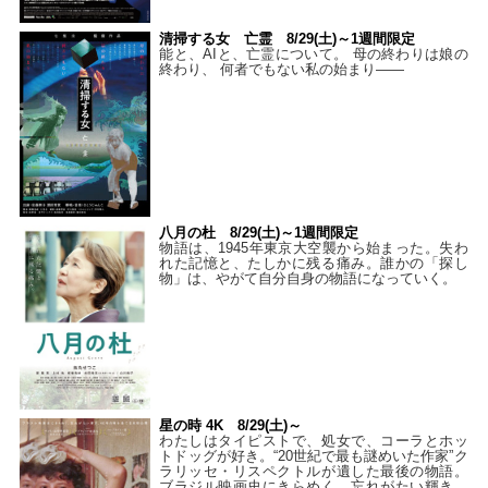
清掃する女 亡霊 8/29(土)～1週間限定
能と、AIと、亡霊について。 母の終わりは娘の
終わり、 何者でもない私の始まり――
八月の杜 8/29(土)～1週間限定
物語は、1945年東京大空襲から始まった。失わ
れた記憶と、たしかに残る痛み。誰かの「探し
物」は、やがて自分自身の物語になっていく。
星の時 4K 8/29(土)～
わたしはタイピストで、処⼥で、コーラとホッ
トドッグが好き。“20世紀で最も謎めいた作家”ク
ラリッセ・リスペクトルが遺した最後の物語。
ブラジル映画史にきらめく、忘れがたい輝き。