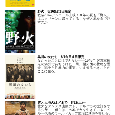
野火 8/16(日)1日限定
戦後81年アンコール上映！今年の夏も『野火』
はスクリーンに帰ってくる！なぜ大地を血で汚
すのか
黒川の女たち 8/16(日)1日限定
なかったことにはできない——1945年 関東軍敗
走の満州で待ちうけた、黒川開拓団の壮絶な運
命―戦争と性暴力の事実、いま知るべきことが
ここに在る。
雲と大地のはざまで 8/22(土)～
壮大なアンデス山脈の下、アルパカの世話をす
る少年――僕らはこの地で今を生きている。ペ
ルー代表のワールドカップ出場に期待を寄せる8