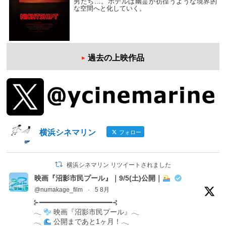
男たち…。ホテルは幽霊が彷徨うような境界的
な空間へと化していく。
過去の上映作品
横浜シネマリン
フォロー
横浜シネマリン リツイートされました
映画『沼影市民プール』｜9/5(土)公開｜
@numakage_film
·
5 8月
⊱━━━━━━━━━━━━━━━━━━⊰
𓂃
映画『沼影市民プール』𓂃
𓂃
公開まであと1ヶ月！𓂃