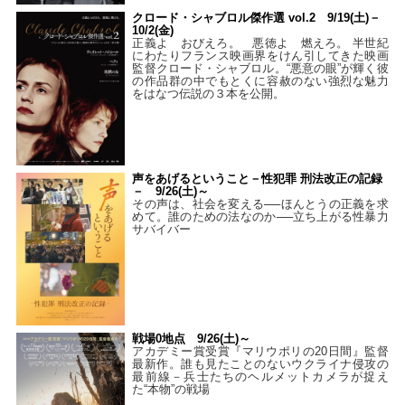
クロード・シャブロル傑作選 vol.2 9/19(土)－
10/2(金)
正義よ おびえろ。 悪徳よ 燃えろ。 半世紀
にわたりフランス映画界をけん引してきた映画
監督クロード・シャブロル。“悪意の眼”が輝く彼
の作品群の中でもとくに容赦のない強烈な魅力
をはなつ伝説の３本を公開。
声をあげるということ－性犯罪 刑法改正の記録
－ 9/26(土)～
その声は、社会を変える──ほんとうの正義を求
めて。誰のための法なのか──立ち上がる性暴力
サバイバー
戦場0地点 9/26(土)～
アカデミー賞受賞『マリウポリの20日間』監督
最新作。誰も見たことのないウクライナ侵攻の
最前線－兵士たちのヘルメットカメラが捉え
た“本物”の戦場