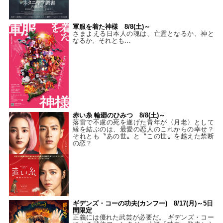
軍服を着た神様 8/8(土)～
さまよえる日本人の魂は、亡霊となるか、神と
なるか、それとも…
赤い糸 輪廻のひみつ 8/8(土)～
落雷で不慮の死を遂げた青年が〈月老〉として
縁を結ぶのは、最愛の恋人のこれからの幸せ？
それとも〝あの世〟と〝この世〟を越えた禁断
の恋？
ギデンズ・コーの功夫(カンフー) 8/17(月)～5日
間限定
正義には優れた武芸が必要だ。 ギデンズ・コー