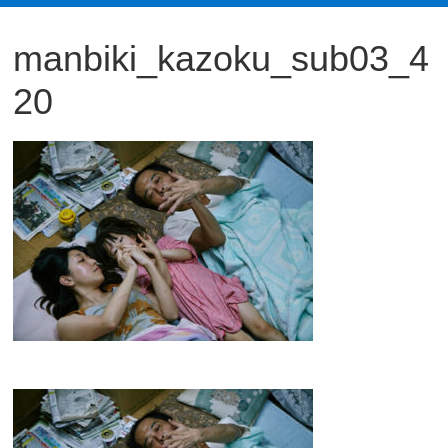
観
manbiki_kazoku_sub03_4
た
い
20
映
画
は
こ
の
街
で