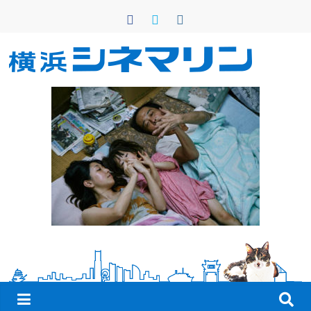
コ
ン
テ
ン
横
ツ
へ
浜
ス
キ
シ
ッ
プ
ネ
マ
リ
ン