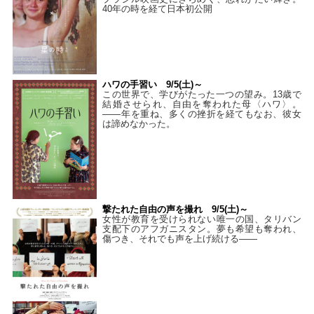
40年の時を経て⽇本初公開
ハワの手習い 9/5(土)～
この世界で、学びがたった一つの望み。13歳で
結婚させられ、自由を奪われた母〈ハワ〉。
——年を重ね、多くの挫折を経てもなお、彼女
は諦めなかった。
撃たれた自由の声を撮れ 9/5(土)～
女性が教育を受けられない唯一の国、タリバン
支配下のアフガニスタン。夢も希望も奪われ、
傷つき、それでも声を上げ続ける——