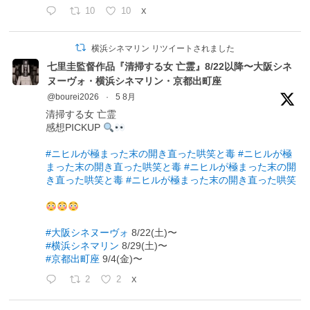
10
10
X
横浜シネマリン リツイートされました
七里圭監督作品『清掃する女 亡霊』8/22以降〜大阪シネ
ヌーヴォ・横浜シネマリン・京都出町座
@bourei2026
·
5 8月
清掃する女 亡霊
感想PICKUP
#ニヒルが極まった末の開き直った哄笑と毒
#ニヒルが極
まった末の開き直った哄笑と毒
#ニヒルが極まった末の開
き直った哄笑と毒
#ニヒルが極まった末の開き直った哄笑
#大阪シネヌーヴォ
8/22(土)〜
#横浜シネマリン
8/29(土)〜
#京都出町座
9/4(金)〜
2
2
X