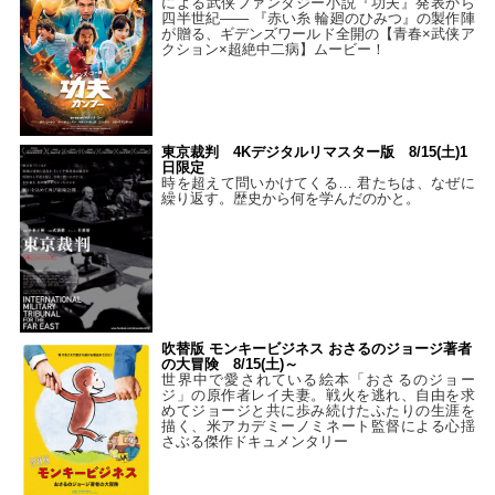
による武侠ファンタジー小説『功夫』発表から
四半世紀―― 『赤い糸 輪廻のひみつ』の製作陣
が贈る、ギデンズワールド全開の【青春×武侠ア
クション×超絶中二病】ムービー！
東京裁判 4Kデジタルリマスター版 8/15(土)1
日限定
時を超えて問いかけてくる… 君たちは、なぜに
繰り返す。歴史から何を学んだのかと。
吹替版 モンキービジネス おさるのジョージ著者
の大冒険 8/15(土)～
世界中で愛されている絵本「おさるのジョー
ジ」の原作者レイ夫妻。戦火を逃れ、自由を求
めてジョージと共に歩み続けたふたりの生涯を
描く、米アカデミーノミネート監督による心揺
さぶる傑作ドキュメンタリー