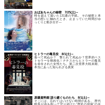
おばあちゃんの秘密 7/25(土)～
時を超えて届いた131通の手紙。 その秘密と本
当の想いに触れたとき、止まっていた時間がゆ
っくりと動き出す―
ヒトラーの毒見役 8/1(土)～
食べて死ぬか？ 撃たれて死ぬか？世界的ベス
トセラーを映画化！ナチスからヒトラーの毒見
を命令された女性たち。第二次世界大戦末期、
本当にあった知られざる真実
原爆資料館 語り継ぐものたち 8/1(土)～
そこには、忘れてはいけない時間がある。 歴代
館長が命を削って守り続けた”歴史の現場”の全