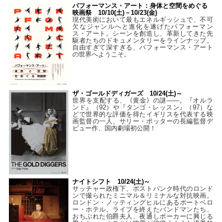
パフォーマンス・アート：身体と空間をめぐる
映画祭 10/10(土)－10/23(金)
現代美術において最もエネルギッシュで、不可
欠なジャンルへと進化を遂げたパフォーマン
ス・アート。シーンを創造し、革新してきた先
駆者たちのドキュメンタリーをラインナップ。
自由すぎて深すぎる、パフォーマンス・アート
の世界へようこそ。
ザ・ゴールドディガーズ 10/24(土)～
世界を支配する、《黄金》の謎――。『オルラ
ンド』（92）や『タンゴ・レッスン』（97）な
どで世界的な評価を得たイギリスを代表する映
画監督の一人、サリー・ポッターの長編監督デ
ビュー作、国内劇場初公開！
ナイトシフト 10/24(土)～
サッチャー政権下、ポストパンク時代のロンド
ンで撮られたミニマル＆リミナルな対抗映画。
ロンドン・ノッティングヒルにあるポートベロ
ー・ホテル。ライブを終えたバンドマンたち、
おちぶれた伯爵夫人、夜通しポーカーに興じる