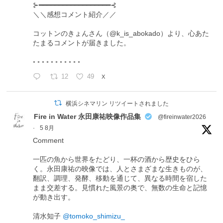
⊱━━━━━━━━━━━━━━━━━━⊰
＼＼感想コメント紹介／／
コットンのきょんさん（@k_is_abokado）より、心あた
たまるコメントが届きました。
◦ ◦ ◦ ◦ ◦ ◦ ◦ ◦ ◦ ◦ ◦
12
49
X
横浜シネマリン リツイートされました
Fire in Water 永田康祐映像作品集
@fireinwater2026
·
5 8月
Comment
一匹の魚から世界をたどり、一杯の酒から歴史をひら
く。永田康祐の映像では、人とさまざまな生きものが、
翻訳、調理、発酵、移動を通じて、異なる時間を宿した
まま交差する。見慣れた風景の奥で、無数の生命と記憶
が動き出す。
清水知子
@tomoko_shimizu_