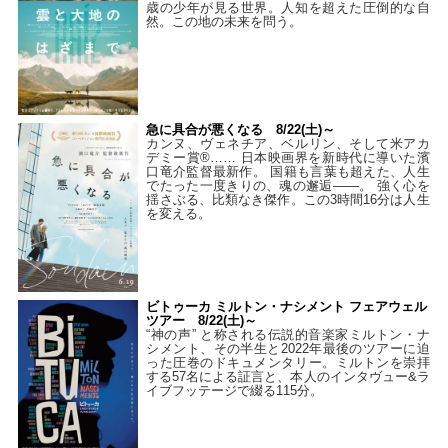
歳の少年が見る世界。人知を超えた圧倒的な自
然。この地の未来を問う。
急に具合が悪くなる 8/22(土)～
カンヌ、ヴェネチア、ベルリン、そして米アカ
デミー賞®…… 日本映画界を新時代に導いた濱
口竜介監督最新作。 国籍も言葉も超えた、人生
でたった一度きりの、魂の邂逅――。 強く心を
揺さぶる、比類なき傑作。この3時間16分は人生
を変える。
ビトゥーカ ミルトン・ナシメント フェアウェル
ツアー 8/22(土)～
“神の声” と称される伝説的音楽家ミルトン・ナ
シメント、その半生と2022年最後のツアーに迫
った圧巻のドキュメンタリー。ミルトンを崇拝
する57名による証言と、本人のインタヴュー&ラ
イブフッテージで綴る115分。