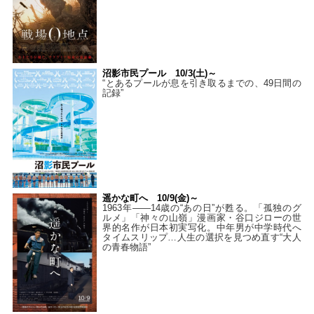
沼影市民プール 10/3(土)～
“とあるプールが息を引き取るまでの、49日間の
記録”
遥かな町へ 10/9(金)～
1963年――14歳の“あの日”が甦る。「孤独のグ
ルメ」「神々の山嶺」漫画家・谷口ジローの世
界的名作が日本初実写化。中年男が中学時代へ
タイムスリップ…人生の選択を見つめ直す“大人
の青春物語”