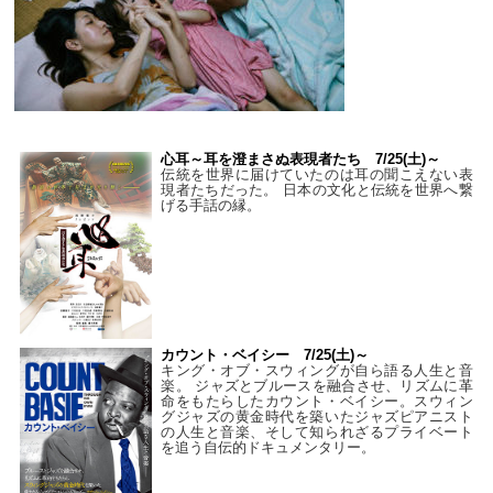
心耳～耳を澄まさぬ表現者たち 7/25(土)～
伝統を世界に届けていたのは耳の聞こえない表
現者たちだった。 日本の文化と伝統を世界へ繋
げる手話の縁。
カウント・ベイシー 7/25(土)～
キング・オブ・スウィングが自ら語る人生と音
楽。 ジャズとブルースを融合させ、リズムに革
命をもたらしたカウント・ベイシー。スウィン
グジャズの黄金時代を築いたジャズピアニスト
の人生と音楽、そして知られざるプライベート
を追う自伝的ドキュメンタリー。