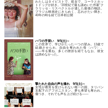
わたしはタイピストで、処⼥で、コーラとホッ
トドッグが好き。“20世紀で最も謎めいた作家”ク
ラリッセ・リスペクトルが遺した最後の物語。
ブラジル映画史にきらめく、忘れがたい輝き。
40年の時を経て⽇本初公開
ハワの手習い 9/5(土)～
この世界で、学びがたった一つの望み。13歳で
結婚させられ、自由を奪われた母〈ハワ〉。
——年を重ね、多くの挫折を経てもなお、彼女
は諦めなかった。
撃たれた自由の声を撮れ 9/5(土)～
女性が教育を受けられない唯一の国、タリバン
支配下のアフガニスタン。夢も希望も奪われ、
傷つき、それでも声を上げ続ける——