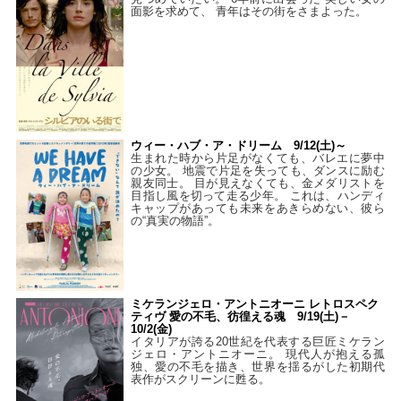
面影を求めて、 青年はその街をさまよった。
ウィー・ハブ・ア・ドリーム 9/12(土)～
生まれた時から片足がなくても、バレエに夢中
の少女。 地震で片足を失っても、ダンスに励む
親友同士。 目が見えなくても、金メダリストを
目指し風を切って走る少年。 これは、ハンディ
キャップがあっても未来をあきらめない、彼ら
の“真実の物語”。
ミケランジェロ・アントニオーニ レトロスペク
ティヴ 愛の不毛、彷徨える魂 9/19(土)－
10/2(金)
イタリアが誇る20世紀を代表する巨匠ミケラン
ジェロ・アントニオーニ。 現代人が抱える孤
独、愛の不毛を描き、世界を揺るがした初期代
表作がスクリーンに甦る。