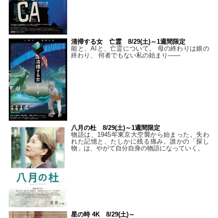
清掃する女 亡霊 8/29(土)～1週間限定
能と、AIと、亡霊について。 母の終わりは娘の
終わり、 何者でもない私の始まり――
八月の杜 8/29(土)～1週間限定
物語は、1945年東京大空襲から始まった。失わ
れた記憶と、たしかに残る痛み。誰かの「探し
物」は、やがて自分自身の物語になっていく。
星の時 4K 8/29(土)～