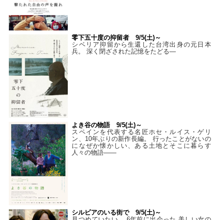
零下五十度の抑留者 9/5(土)～
シベリア抑留から生還した台湾出身の元日本
兵。 深く閉ざされた記憶をたどる—
よき谷の物語 9/5(土)～
スペインを代表する名匠ホセ・ルイス・ゲリ
ン、10年ぶりの新作長編。 行ったことがないの
になぜか懐かしい、ある土地とそこに暮らす
人々の物語――
シルビアのいる街で 9/5(土)～
見つめていたい。 6年前に出会った 美しい女の