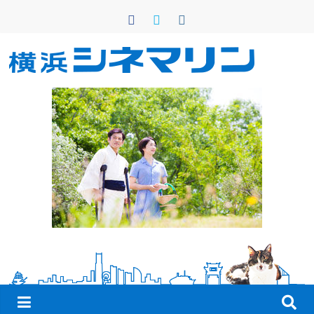
コ
ン
テ
ン
横
ツ
へ
浜
ス
キ
シ
ッ
プ
ネ
マ
リ
ン