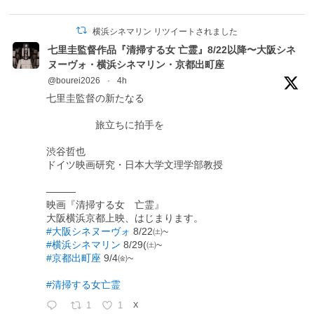
横浜シネマリン リツイートされました
七里圭監督作品『清掃する女 亡霊』8/22以降〜大阪シネ
ヌーヴォ・横浜シネマリン・京都出町座
@bourei2026
·
4h
七里圭監督の新たなる
旅立ちに拍手を
渋谷哲也
ドイツ映画研究・日本大学文理学部教授
―――
映画『清掃する女 亡霊』
大阪横浜京都上映、はじまります。
#大阪シネヌーヴォ
8/22㈯~
#横浜シネマリン
8/29(㈯~
#京都出町座
9/4㈮~
#清掃する女亡霊
1
1
X