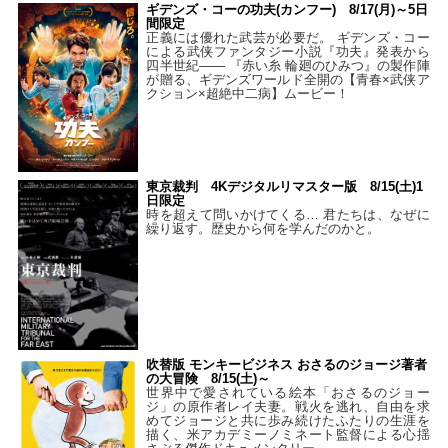
ギデンズ・コーの功夫(カンフー) 8/17(月)～5日
間限定
正義には優れた武芸が必要だ。 ギデンズ・コー
による武侠ファンタジー小説『功夫』発表から
四半世紀―― 『赤い糸 輪廻のひみつ』の製作陣
が贈る、ギデンズワールド全開の【青春×武侠ア
クション×超絶中二病】ムービー！
東京裁判 4Kデジタルリマスター版 8/15(土)1
日限定
時を超えて問いかけてくる… 君たちは、なぜに
繰り返す。歴史から何を学んだのかと。
吹替版 モンキービジネス おさるのジョージ著者
の大冒険 8/15(土)～
世界中で愛されている絵本「おさるのジョー
ジ」の原作者レイ夫妻。戦火を逃れ、自由を求
めてジョージと共に歩み続けたふたりの生涯を
描く、米アカデミーノミネート監督による心揺