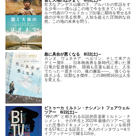
雲と大地のはざまで 8/22(土)～
壮大なアンデス山脈の下、アルパカの世話をす
る少年――僕らはこの地で今を生きている。ペ
ルー代表のワールドカップ出場に期待を寄せる8
歳の少年が見る世界。人知を超えた圧倒的な自
然。この地の未来を問う。
急に具合が悪くなる 8/22(土)～
カンヌ、ヴェネチア、ベルリン、そして米アカ
デミー賞®…… 日本映画界を新時代に導いた濱
口竜介監督最新作。 国籍も言葉も超えた、人生
でたった一度きりの、魂の邂逅――。 強く心を
揺さぶる、比類なき傑作。この3時間16分は人生
を変える。
ビトゥーカ ミルトン・ナシメント フェアウェル
ツアー 8/22(土)～
“神の声” と称される伝説的音楽家ミルトン・ナ
シメント、その半生と2022年最後のツアーに迫
った圧巻のドキュメンタリー。ミルトンを崇拝
する57名による証言と、本人のインタヴュー&ラ
イブフッテージで綴る115分。