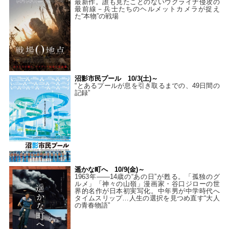
最新作。誰も見たことのないウクライナ侵攻の
最前線－兵士たちのヘルメットカメラが捉え
た“本物”の戦場
沼影市民プール 10/3(土)～
“とあるプールが息を引き取るまでの、49日間の
記録”
遥かな町へ 10/9(金)～
1963年――14歳の“あの日”が甦る。「孤独のグ
ルメ」「神々の山嶺」漫画家・谷口ジローの世
界的名作が日本初実写化。中年男が中学時代へ
タイムスリップ…人生の選択を見つめ直す“大人
の青春物語”