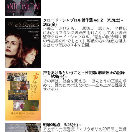
クロード・シャブロル傑作選 vol.2 9/19(土)－
10/2(金)
正義よ おびえろ。 悪徳よ 燃えろ。 半世紀
にわたりフランス映画界をけん引してきた映画
監督クロード・シャブロル。“悪意の眼”が輝く彼
の作品群の中でもとくに容赦のない強烈な魅力
をはなつ伝説の３本を公開。
声をあげるということ－性犯罪 刑法改正の記録
－ 9/26(土)～
その声は、社会を変える──ほんとうの正義を求
めて。誰のための法なのか──立ち上がる性暴力
サバイバー
戦場0地点 9/26(土)～
アカデミー賞受賞『マリウポリの20日間』監督