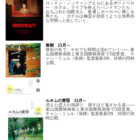
ロンドン・ノッティングヒルにあるポートベロ
ー・ホテル。ライブを終えたバンドマンたち、
おちぶれた伯爵夫人、夜通しポーカーに興じる
男たち…。ホテルは幽霊が彷徨うような境界的
な空間へと化していく。
春樹 11月～
挫折の先で、それでも時間は流れていく—— 釜
山国際映画祭と東京国際映画祭で3冠受賞。 チ
ャン・リュル（張律）監督最新2作、待望の同時
公開。
ルオムの黄昏 11月～
消えた恋人の痕跡と、探すほど遠ざかる道——
釜山国際映画祭と東京国際映画祭で3冠受賞。
チャン・リュル（張律）監督最新2作、待望の同
時公開。