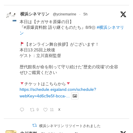
横浜シネマリン
@ycinemarine
·
5h
本日は【ナガサキ原爆の日】
『#原爆資料館 語り継ぐものたち』8/9㊐
#横浜シネマリ
ン
【オンライン舞台挨拶】がございます！
本日13:25回上映後
ゲスト：立川直樹監督
歴代館長が命を削って守り続けた”歴史の現場”の全容
ぜひご鑑賞ください
チケットはこちらから
https://schedule.eigaland.com/schedule?
webKey=4d6c9e5f-bcca-...
9
11
X
横浜シネマリン リツイートされました