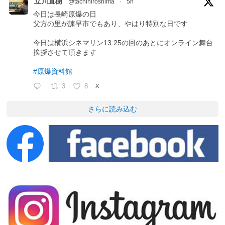
立川直樹
@tachihiroshima
·
5h
今日は長崎原爆の日
父方の里が諫早市でもあり、やはり特別な日です
今日は横浜シネマリン13:25の回のあとにオンライン舞台
挨拶させて頂きます
#原爆資料館
3
8
X
さらに読み込む