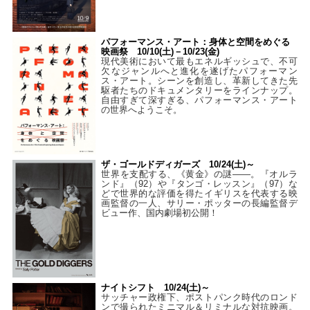
パフォーマンス・アート：身体と空間をめぐる
映画祭 10/10(土)－10/23(金)
現代美術において最もエネルギッシュで、不可
欠なジャンルへと進化を遂げたパフォーマン
ス・アート。シーンを創造し、革新してきた先
駆者たちのドキュメンタリーをラインナップ。
自由すぎて深すぎる、パフォーマンス・アート
の世界へようこそ。
ザ・ゴールドディガーズ 10/24(土)～
世界を支配する、《黄金》の謎――。『オルラ
ンド』（92）や『タンゴ・レッスン』（97）な
どで世界的な評価を得たイギリスを代表する映
画監督の一人、サリー・ポッターの長編監督デ
ビュー作、国内劇場初公開！
ナイトシフト 10/24(土)～
サッチャー政権下、ポストパンク時代のロンド
ンで撮られたミニマル＆リミナルな対抗映画。