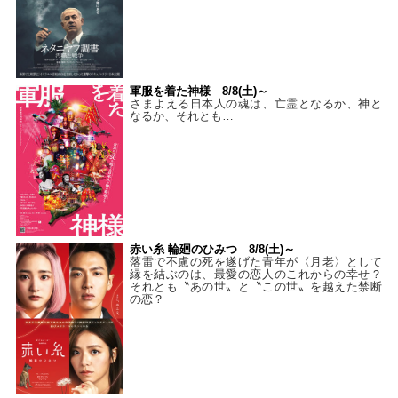
軍服を着た神様 8/8(土)～
さまよえる日本人の魂は、亡霊となるか、神と
なるか、それとも…
赤い糸 輪廻のひみつ 8/8(土)～
落雷で不慮の死を遂げた青年が〈月老〉として
縁を結ぶのは、最愛の恋人のこれからの幸せ？
それとも〝あの世〟と〝この世〟を越えた禁断
の恋？