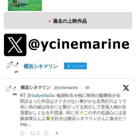
過去の上映作品
横浜シネマリン
フォロー
横浜シネマリン
@ycinemarine
·
4h
RT
@SallyetSaSa
: 輪廻転生を軸に映画の醍醐味が全
部詰まった作品はクドさのない爽やかな走馬灯のようで
赤い糸の縁は自分にも繋がってる気がして登場人物が全
員愛おしくなる不思議...特に犬
この犬の忠誠心には涙
腺崩壊なんよ
犬好きは横浜シネマリンさんに集合だ！
http…
2
X