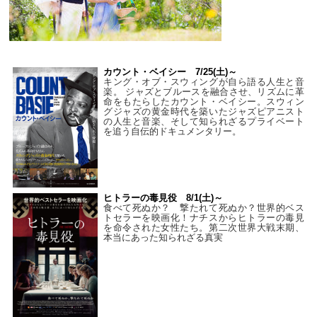
カウント・ベイシー 7/25(土)～
キング・オブ・スウィングが自ら語る人生と音
楽。 ジャズとブルースを融合させ、リズムに革
命をもたらしたカウント・ベイシー。スウィン
グジャズの黄金時代を築いたジャズピアニスト
の人生と音楽、そして知られざるプライベート
を追う自伝的ドキュメンタリー。
ヒトラーの毒見役 8/1(土)～
食べて死ぬか？ 撃たれて死ぬか？世界的ベス
トセラーを映画化！ナチスからヒトラーの毒見
を命令された女性たち。第二次世界大戦末期、
本当にあった知られざる真実