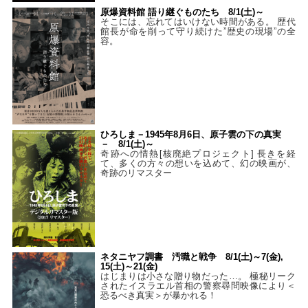
原爆資料館 語り継ぐものたち 8/1(土)～
そこには、忘れてはいけない時間がある。 歴代
館長が命を削って守り続けた”歴史の現場”の全
容。
ひろしま－1945年8月6日、原子雲の下の真実
－ 8/1(土)～
奇跡への情熱[核廃絶プロジェクト] 長きを経
て、多くの方々の想いを込めて、幻の映画が、
奇跡のリマスター
ネタニヤフ調書 汚職と戦争 8/1(土)～7(金),
15(土)～21(金)
はじまりは小さな贈り物だった…。 極秘リーク
されたイスラエル首相の警察尋問映像により＜
恐るべき真実＞が暴かれる！