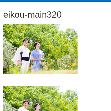
観
eikou-main320
た
い
映
画
は
こ
の
街
で