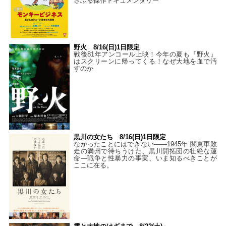
さぶる傑作ドキュメンタリー
野火 8/16(日)1日限定
戦後81年アンコール上映！今年の夏も『野火』
はスクリーンに帰ってくる！なぜ大地を血で汚
すのか
黒川の女たち 8/16(日)1日限定
なかったことにはできない——1945年 関東軍敗
走の満州で待ちうけた、黒川開拓団の壮絶な運
命―戦争と性暴力の事実、いま知るべきことが
ここに在る。