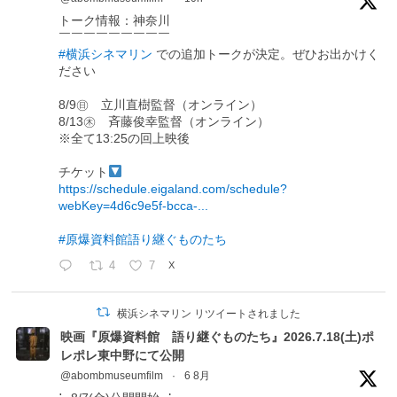
トーク情報：神奈川
￣￣￣￣￣￣￣￣￣
#横浜シネマリン
での追加トークが決定。ぜひお出かけく
ださい
8/9㊐ 立川直樹監督（オンライン）
8/13㊍ 斉藤俊幸監督（オンライン）
※全て13:25の回上映後
チケット
https://schedule.eigaland.com/schedule?
webKey=4d6c9e5f-bcca-...
#原爆資料館語り継ぐものたち
4
7
X
横浜シネマリン リツイートされました
映画『原爆資料館 語り継ぐものたち』2026.7.18(土)ポ
レポレ東中野にて公開
@abombmuseumfilm
·
6 8月