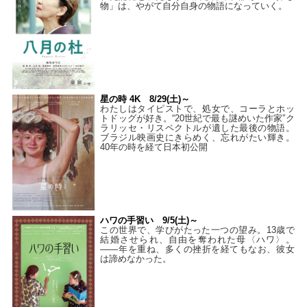
物」は、やがて自分自身の物語になっていく。
星の時 4K 8/29(土)～
わたしはタイピストで、処⼥で、コーラとホッ
トドッグが好き。“20世紀で最も謎めいた作家”ク
ラリッセ・リスペクトルが遺した最後の物語。
ブラジル映画史にきらめく、忘れがたい輝き。
40年の時を経て⽇本初公開
ハワの手習い 9/5(土)～
この世界で、学びがたった一つの望み。13歳で
結婚させられ、自由を奪われた母〈ハワ〉。
——年を重ね、多くの挫折を経てもなお、彼女
は諦めなかった。