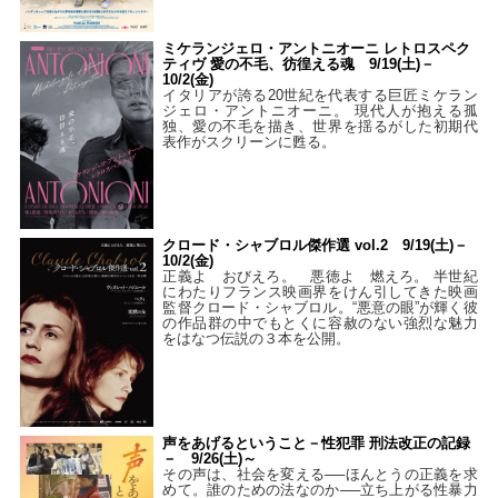
ミケランジェロ・アントニオーニ レトロスペク
ティヴ 愛の不毛、彷徨える魂 9/19(土)－
10/2(金)
イタリアが誇る20世紀を代表する巨匠ミケラン
ジェロ・アントニオーニ。 現代人が抱える孤
独、愛の不毛を描き、世界を揺るがした初期代
表作がスクリーンに甦る。
クロード・シャブロル傑作選 vol.2 9/19(土)－
10/2(金)
正義よ おびえろ。 悪徳よ 燃えろ。 半世紀
にわたりフランス映画界をけん引してきた映画
監督クロード・シャブロル。“悪意の眼”が輝く彼
の作品群の中でもとくに容赦のない強烈な魅力
をはなつ伝説の３本を公開。
声をあげるということ－性犯罪 刑法改正の記録
－ 9/26(土)～
その声は、社会を変える──ほんとうの正義を求
めて。誰のための法なのか──立ち上がる性暴力