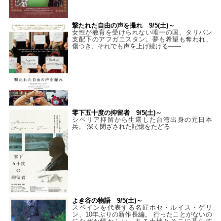
撃たれた自由の声を撮れ 9/5(土)～
女性が教育を受けられない唯一の国、タリバン
支配下のアフガニスタン。夢も希望も奪われ、
傷つき、それでも声を上げ続ける——
零下五十度の抑留者 9/5(土)～
シベリア抑留から生還した台湾出身の元日本
兵。 深く閉ざされた記憶をたどる—
よき谷の物語 9/5(土)～
スペインを代表する名匠ホセ・ルイス・ゲリ
ン、10年ぶりの新作長編。 行ったことがないの