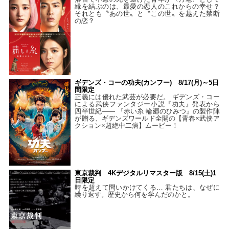
縁を結ぶのは、最愛の恋人のこれからの幸せ？
それとも〝あの世〟と〝この世〟を越えた禁断
の恋？
ギデンズ・コーの功夫(カンフー) 8/17(月)～5日
間限定
正義には優れた武芸が必要だ。 ギデンズ・コー
による武侠ファンタジー小説『功夫』発表から
四半世紀―― 『赤い糸 輪廻のひみつ』の製作陣
が贈る、ギデンズワールド全開の【青春×武侠ア
クション×超絶中二病】ムービー！
東京裁判 4Kデジタルリマスター版 8/15(土)1
日限定
時を超えて問いかけてくる… 君たちは、なぜに
繰り返す。歴史から何を学んだのかと。