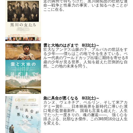
走の満州で待ちうけた、黒川開拓団の壮絶な運
命―戦争と性暴力の事実、いま知るべきことが
ここに在る。
雲と大地のはざまで 8/22(土)～
壮大なアンデス山脈の下、アルパカの世話をす
る少年――僕らはこの地で今を生きている。ペ
ルー代表のワールドカップ出場に期待を寄せる8
歳の少年が見る世界。人知を超えた圧倒的な自
然。この地の未来を問う。
急に具合が悪くなる 8/22(土)～
カンヌ、ヴェネチア、ベルリン、そして米アカ
デミー賞®…… 日本映画界を新時代に導いた濱
口竜介監督最新作。 国籍も言葉も超えた、人生
でたった一度きりの、魂の邂逅――。 強く心を
揺さぶる、比類なき傑作。この3時間16分は人生
を変える。