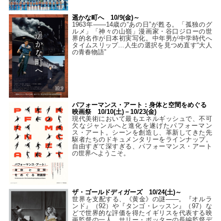
遥かな町へ 10/9(金)～
1963年――14歳の“あの日”が甦る。「孤独のグ
ルメ」「神々の山嶺」漫画家・谷口ジローの世
界的名作が日本初実写化。中年男が中学時代へ
タイムスリップ…人生の選択を見つめ直す“大人
の青春物語”
パフォーマンス・アート：身体と空間をめぐる
映画祭 10/10(土)－10/23(金)
現代美術において最もエネルギッシュで、不可
欠なジャンルへと進化を遂げたパフォーマン
ス・アート。シーンを創造し、革新してきた先
駆者たちのドキュメンタリーをラインナップ。
自由すぎて深すぎる、パフォーマンス・アート
の世界へようこそ。
ザ・ゴールドディガーズ 10/24(土)～
世界を支配する、《黄金》の謎――。『オルラ
ンド』（92）や『タンゴ・レッスン』（97）な
どで世界的な評価を得たイギリスを代表する映
画監督の一人、サリー・ポッターの長編監督デ