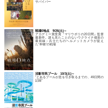
サバイバー
戦場0地点 9/26(土)～
アカデミー賞受賞『マリウポリの20日間』監督
最新作。誰も見たことのないウクライナ侵攻の
最前線－兵士たちのヘルメットカメラが捉え
た“本物”の戦場
沼影市民プール 10/3(土)～
“とあるプールが息を引き取るまでの、49日間の
記録”