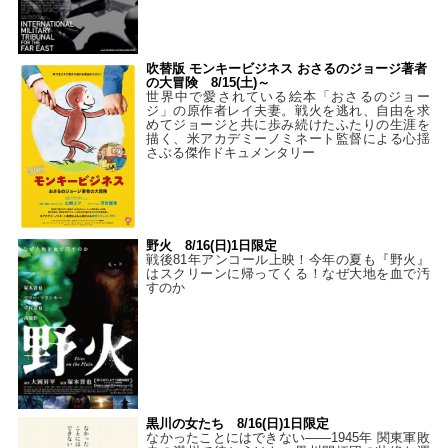
吹替版 モンキービジネス おさるのジョージ著者
の大冒険 8/15(土)～
世界中で愛されている絵本「おさるのジョー
ジ」の原作者レイ夫妻。戦火を逃れ、自由を求
めてジョージと共に歩み続けたふたりの生涯を
描く、米アカデミーノミネート監督による心揺
さぶる傑作ドキュメンタリー
野火 8/16(日)1日限定
戦後81年アンコール上映！今年の夏も『野火』
はスクリーンに帰ってくる！なぜ大地を血で汚
すのか
黒川の女たち 8/16(日)1日限定
なかったことにはできない——1945年 関東軍敗