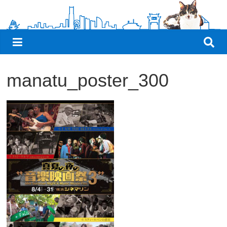
観
た
い
映
画
manatu_poster_300
は
こ
の
街
で