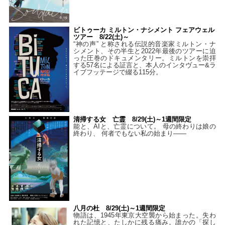
ビトゥーカ ミルトン・ナシメント フェアウェル
ツアー 8/22(土)～
“神の声” と称される伝説的音楽家ミルトン・ナ
シメント、その半生と2022年最後のツアーに迫
った圧巻のドキュメンタリー。ミルトンを崇拝
する57名による証言と、本人のインタヴュー&ラ
イブフッテージで綴る115分。
清掃する女 亡霊 8/29(土)～1週間限定
能と、AIと、亡霊について。 母の終わりは娘の
終わり、 何者でもない私の始まり――
八月の杜 8/29(土)～1週間限定
物語は、1945年東京大空襲から始まった。失わ
れた記憶と、たしかに残る痛み。誰かの「探し