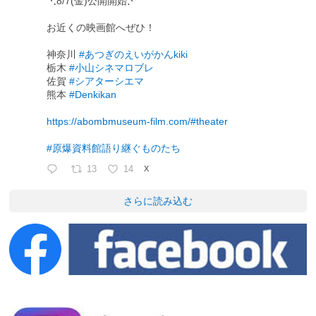
⋱8/7(金)公開開始⋰
お近くの映画館へぜひ！
神奈川
#あつぎのえいがかんkiki
栃木
#小山シネマロブレ
佐賀
#シアターシエマ
熊本
#Denkikan
https://abombmuseum-film.com/#theater
#原爆資料館語り継ぐものたち
13
14
X
さらに読み込む