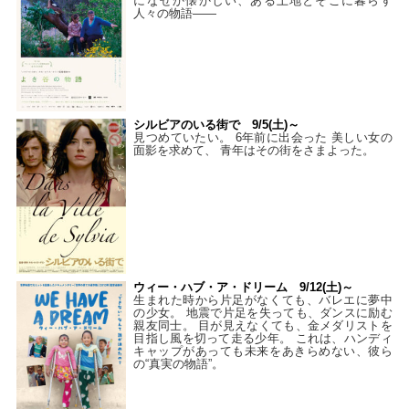
になぜか懐かしい、ある土地とそこに暮らす
人々の物語――
シルビアのいる街で 9/5(土)～
見つめていたい。 6年前に出会った 美しい女の
面影を求めて、 青年はその街をさまよった。
ウィー・ハブ・ア・ドリーム 9/12(土)～
生まれた時から片足がなくても、バレエに夢中
の少女。 地震で片足を失っても、ダンスに励む
親友同士。 目が見えなくても、金メダリストを
目指し風を切って走る少年。 これは、ハンディ
キャップがあっても未来をあきらめない、彼ら
の“真実の物語”。