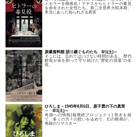
トセラーを映画化！ナチスからヒトラーの毒見
を命令された女性たち。第二次世界大戦末期、
本当にあった知られざる真実
原爆資料館 語り継ぐものたち 8/1(土)～
そこには、忘れてはいけない時間がある。 歴代
館長が命を削って守り続けた”歴史の現場”の全
容。
ひろしま－1945年8月6日、原子雲の下の真実
－ 8/1(土)～
奇跡への情熱[核廃絶プロジェクト] 長きを経
て、多くの方々の想いを込めて、幻の映画が、
奇跡のリマスター