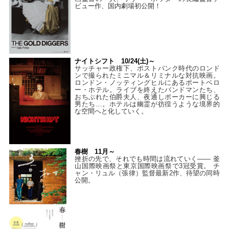
ビュー作、国内劇場初公開！
ナイトシフト 10/24(土)～
サッチャー政権下、ポストパンク時代のロンド
ンで撮られたミニマル＆リミナルな対抗映画。
ロンドン・ノッティングヒルにあるポートベロ
ー・ホテル。ライブを終えたバンドマンたち、
おちぶれた伯爵夫人、夜通しポーカーに興じる
男たち…。ホテルは幽霊が彷徨うような境界的
な空間へと化していく。
春樹 11月～
挫折の先で、それでも時間は流れていく—— 釜
山国際映画祭と東京国際映画祭で3冠受賞。 チ
ャン・リュル（張律）監督最新2作、待望の同時
公開。