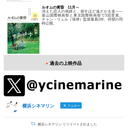
ルオムの黄昏 11月～
消えた恋人の痕跡と、探すほど遠ざかる道——
釜山国際映画祭と東京国際映画祭で3冠受賞。
チャン・リュル（張律）監督最新2作、待望の同
時公開。
過去の上映作品
横浜シネマリン
フォロー
横浜シネマリン リツイートされました