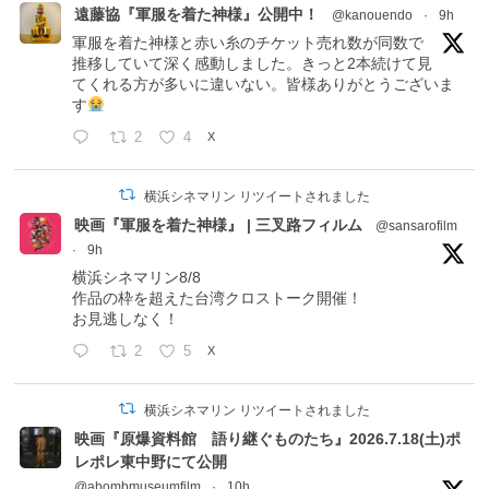
遠藤協『軍服を着た神様』公開中！
@kanouendo
·
9h
軍服を着た神様と赤い糸のチケット売れ数が同数で
推移していて深く感動しました。きっと2本続けて見
てくれる方が多いに違いない。皆様ありがとうございま
す
2
4
X
横浜シネマリン リツイートされました
映画『軍服を着た神様』 | 三叉路フィルム
@sansarofilm
·
9h
横浜シネマリン8/8
作品の枠を超えた台湾クロストーク開催！
お見逃しなく！
2
5
X
横浜シネマリン リツイートされました
映画『原爆資料館 語り継ぐものたち』2026.7.18(土)ポ
レポレ東中野にて公開
@abombmuseumfilm
·
10h