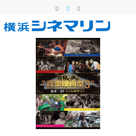
コ
ン
テ
ン
横
ツ
へ
浜
ス
キ
シ
ッ
プ
ネ
マ
リ
ン