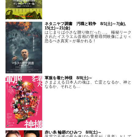
ネタニヤフ調書 汚職と戦争 8/1(土)～7(金),
15(土)～21(金)
はじまりは小さな贈り物だった…。 極秘リーク
されたイスラエル首相の警察尋問映像により＜
恐るべき真実＞が暴かれる！
軍服を着た神様 8/8(土)～
さまよえる日本人の魂は、亡霊となるか、神と
なるか、それとも…
赤い糸 輪廻のひみつ 8/8(土)～
落雷で不慮の死を遂げた青年が〈月老〉として