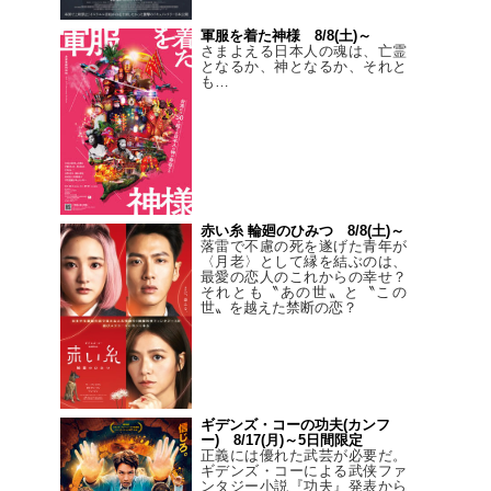
軍服を着た神様 8/8(土)～
さまよえる日本人の魂は、亡霊
となるか、神となるか、それと
も…
赤い糸 輪廻のひみつ 8/8(土)～
落雷で不慮の死を遂げた青年が
〈月老〉として縁を結ぶのは、
最愛の恋人のこれからの幸せ？
それとも〝あの世〟と〝この
世〟を越えた禁断の恋？
ギデンズ・コーの功夫(カンフ
ー) 8/17(月)～5日間限定
正義には優れた武芸が必要だ。
ギデンズ・コーによる武侠ファ
ンタジー小説『功夫』発表から