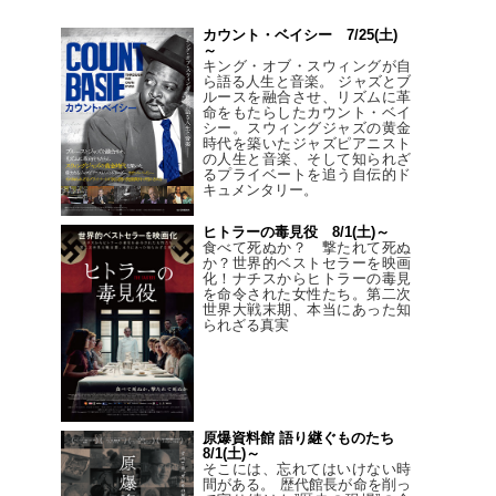
カウント・ベイシー 7/25(土)
～
キング・オブ・スウィングが自
ら語る人生と音楽。 ジャズとブ
ルースを融合させ、リズムに革
命をもたらしたカウント・ベイ
シー。スウィングジャズの黄金
時代を築いたジャズピアニスト
の人生と音楽、そして知られざ
るプライベートを追う自伝的ド
キュメンタリー。
ヒトラーの毒見役 8/1(土)～
食べて死ぬか？ 撃たれて死ぬ
か？世界的ベストセラーを映画
化！ナチスからヒトラーの毒見
を命令された女性たち。第二次
世界大戦末期、本当にあった知
られざる真実
原爆資料館 語り継ぐものたち
8/1(土)～
そこには、忘れてはいけない時
間がある。 歴代館長が命を削っ