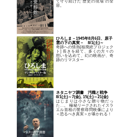
て守り続けた”歴史の現場”の全
容。
ひろしま－1945年8月6日、原子
雲の下の真実－ 8/1(土)～
奇跡への情熱[核廃絶プロジェク
ト] 長きを経て、多くの方々の
想いを込めて、幻の映画が、奇
跡のリマスター
ネタニヤフ調書 汚職と戦争
8/1(土)～7(金), 15(土)～21(金)
はじまりは小さな贈り物だっ
た…。 極秘リークされたイスラ
エル首相の警察尋問映像により
＜恐るべき真実＞が暴かれる！