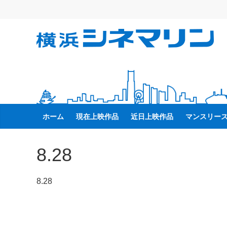
コ
ン
テ
横
ン
ツ
へ
浜
ス
キ
シ
ッ
ホーム
現在上映作品
近日上映作品
マンスリー
プ
ネ
8.28
マ
8.28
リ
ン