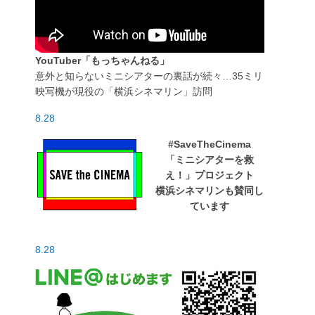
YouTuber「もっちゃんねる」
意外と知らないミニシアターの裏話が続々…35ミリ
映写機が現役の「横浜シネマリン」訪問
8.28
#SaveTheCinema
「ミニシアターを救
え！」プロジェクト
横浜シネマリンも賛同し
ています
8.28