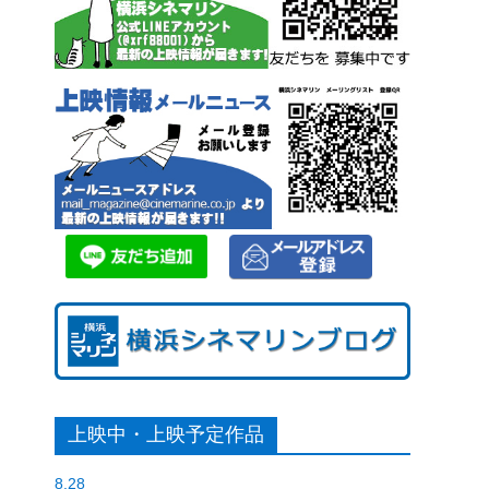
上映中・上映予定作品
8.28