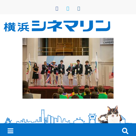
コ
ン
テ
ン
横
ツ
へ
浜
ス
キ
シ
ッ
プ
ネ
マ
リ
ン