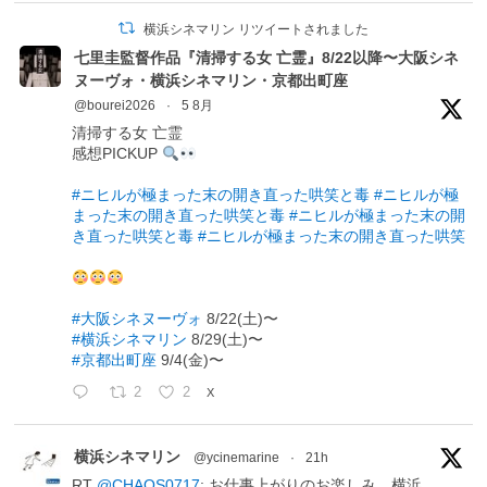
横浜シネマリン リツイートされました
七里圭監督作品『清掃する女 亡霊』8/22以降〜大阪シネ
ヌーヴォ・横浜シネマリン・京都出町座
@bourei2026
·
5 8月
清掃する女 亡霊
感想PICKUP
#ニヒルが極まった末の開き直った哄笑と毒
#ニヒルが極
まった末の開き直った哄笑と毒
#ニヒルが極まった末の開
き直った哄笑と毒
#ニヒルが極まった末の開き直った哄笑
#大阪シネヌーヴォ
8/22(土)〜
#横浜シネマリン
8/29(土)〜
#京都出町座
9/4(金)〜
2
2
X
横浜シネマリン
@ycinemarine
·
21h
RT
@CHAOS0717
: お仕事上がりのお楽しみ。横浜