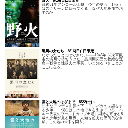
野火 8/16(日)1日限定
戦後81年アンコール上映！今年の夏も『野火』
はスクリーンに帰ってくる！なぜ大地を血で汚
すのか
黒川の女たち 8/16(日)1日限定
なかったことにはできない——1945年 関東軍敗
走の満州で待ちうけた、黒川開拓団の壮絶な運
命―戦争と性暴力の事実、いま知るべきことが
ここに在る。
雲と大地のはざまで 8/22(土)～
壮大なアンデス山脈の下、アルパカの世話をす
る少年――僕らはこの地で今を生きている。ペ
ルー代表のワールドカップ出場に期待を寄せる8
歳の少年が見る世界。人知を超えた圧倒的な自
然。この地の未来を問う。