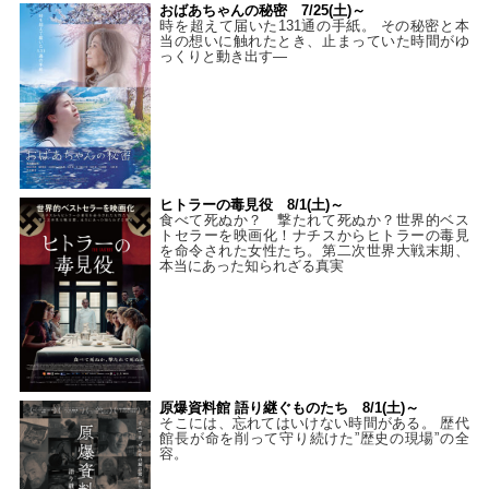
おばあちゃんの秘密 7/25(土)～
時を超えて届いた131通の手紙。 その秘密と本
当の想いに触れたとき、止まっていた時間がゆ
っくりと動き出す―
ヒトラーの毒見役 8/1(土)～
食べて死ぬか？ 撃たれて死ぬか？世界的ベス
トセラーを映画化！ナチスからヒトラーの毒見
を命令された女性たち。第二次世界大戦末期、
本当にあった知られざる真実
原爆資料館 語り継ぐものたち 8/1(土)～
そこには、忘れてはいけない時間がある。 歴代
館長が命を削って守り続けた”歴史の現場”の全
容。