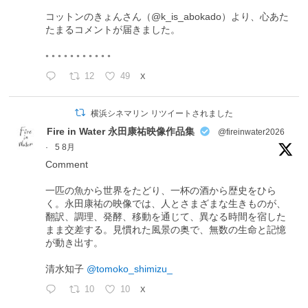
コットンのきょんさん（@k_is_abokado）より、心あた
たまるコメントが届きました。
◦ ◦ ◦ ◦ ◦ ◦ ◦ ◦ ◦ ◦ ◦
12
49
X
横浜シネマリン リツイートされました
Fire in Water 永田康祐映像作品集
@fireinwater2026
·
5 8月
Comment
一匹の魚から世界をたどり、一杯の酒から歴史をひら
く。永田康祐の映像では、人とさまざまな生きものが、
翻訳、調理、発酵、移動を通じて、異なる時間を宿した
まま交差する。見慣れた風景の奥で、無数の生命と記憶
が動き出す。
清水知子
@tomoko_shimizu_
10
10
X