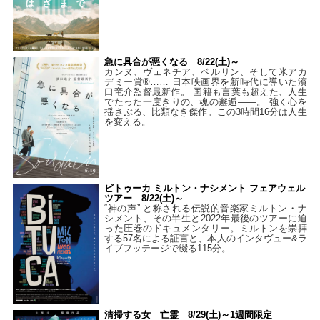
急に具合が悪くなる 8/22(土)～
カンヌ、ヴェネチア、ベルリン、そして米アカ
デミー賞®…… 日本映画界を新時代に導いた濱
口竜介監督最新作。 国籍も言葉も超えた、人生
でたった一度きりの、魂の邂逅――。 強く心を
揺さぶる、比類なき傑作。この3時間16分は人生
を変える。
ビトゥーカ ミルトン・ナシメント フェアウェル
ツアー 8/22(土)～
“神の声” と称される伝説的音楽家ミルトン・ナ
シメント、その半生と2022年最後のツアーに迫
った圧巻のドキュメンタリー。ミルトンを崇拝
する57名による証言と、本人のインタヴュー&ラ
イブフッテージで綴る115分。
清掃する女 亡霊 8/29(土)～1週間限定