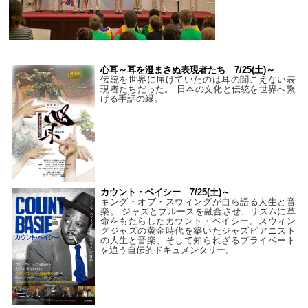
心耳～耳を澄まさぬ表現者たち 7/25(土)～
伝統を世界に届けていたのは耳の聞こえない表
現者たちだった。 日本の文化と伝統を世界へ繋
げる手話の縁。
カウント・ベイシー 7/25(土)～
キング・オブ・スウィングが自ら語る人生と音
楽。 ジャズとブルースを融合させ、リズムに革
命をもたらしたカウント・ベイシー。スウィン
グジャズの黄金時代を築いたジャズピアニスト
の人生と音楽、そして知られざるプライベート
を追う自伝的ドキュメンタリー。