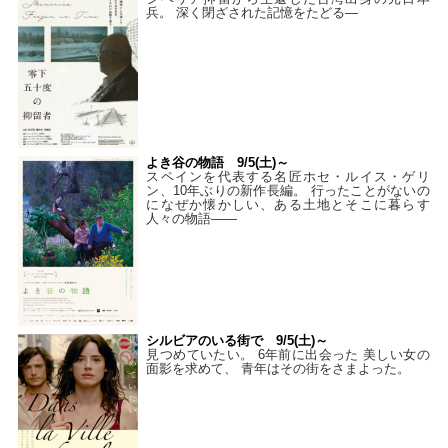
兵。 深く閉ざされた記憶をたどる—
よき谷の物語 9/5(土)～
スペインを代表する名匠ホセ・ルイス・ゲリ
ン、10年ぶりの新作長編。 行ったことがないの
になぜか懐かしい、ある土地とそこに暮らす
人々の物語――
シルビアのいる街で 9/5(土)～
見つめていたい。 6年前に出会った 美しい女の
面影を求めて、 青年はその街をさまよった。