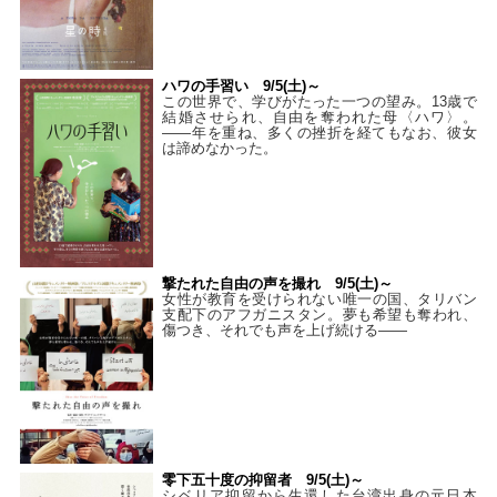
ハワの手習い 9/5(土)～
この世界で、学びがたった一つの望み。13歳で
結婚させられ、自由を奪われた母〈ハワ〉。
——年を重ね、多くの挫折を経てもなお、彼女
は諦めなかった。
撃たれた自由の声を撮れ 9/5(土)～
女性が教育を受けられない唯一の国、タリバン
支配下のアフガニスタン。夢も希望も奪われ、
傷つき、それでも声を上げ続ける——
零下五十度の抑留者 9/5(土)～
シベリア抑留から生還した台湾出身の元日本