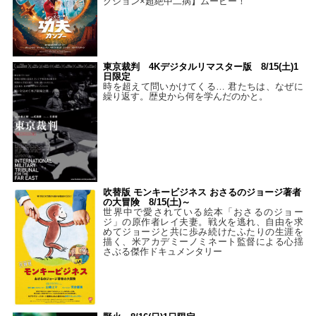
クション×超絶中二病】ムービー！
東京裁判 4Kデジタルリマスター版 8/15(土)1
日限定
時を超えて問いかけてくる… 君たちは、なぜに
繰り返す。歴史から何を学んだのかと。
吹替版 モンキービジネス おさるのジョージ著者
の大冒険 8/15(土)～
世界中で愛されている絵本「おさるのジョー
ジ」の原作者レイ夫妻。戦火を逃れ、自由を求
めてジョージと共に歩み続けたふたりの生涯を
描く、米アカデミーノミネート監督による心揺
さぶる傑作ドキュメンタリー