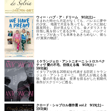
ウィー・ハブ・ア・ドリーム 9/12(土)～
生まれた時から片足がなくても、バレエに夢中
の少女。 地震で片足を失っても、ダンスに励む
親友同士。 目が見えなくても、金メダリストを
目指し風を切って走る少年。 これは、ハンディ
キャップがあっても未来をあきらめない、彼ら
の“真実の物語”。
ミケランジェロ・アントニオーニ レトロスペク
ティヴ 愛の不毛、彷徨える魂 9/19(土)－
10/2(金)
イタリアが誇る20世紀を代表する巨匠ミケラン
ジェロ・アントニオーニ。 現代人が抱える孤
独、愛の不毛を描き、世界を揺るがした初期代
表作がスクリーンに甦る。
クロード・シャブロル傑作選 vol.2 9/19(土)－
10/2(金)