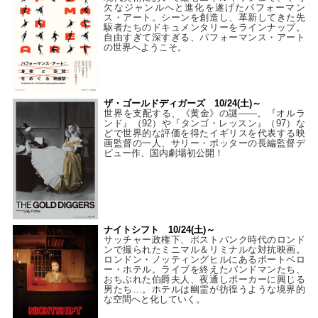
欠なジャンルへと進化を遂げたパフォーマン
ス・アート。シーンを創造し、革新してきた先
駆者たちのドキュメンタリーをラインナップ。
自由すぎて深すぎる、パフォーマンス・アート
の世界へようこそ。
ザ・ゴールドディガーズ 10/24(土)～
世界を支配する、《黄金》の謎――。『オルラ
ンド』（92）や『タンゴ・レッスン』（97）な
どで世界的な評価を得たイギリスを代表する映
画監督の一人、サリー・ポッターの長編監督デ
ビュー作、国内劇場初公開！
ナイトシフト 10/24(土)～
サッチャー政権下、ポストパンク時代のロンド
ンで撮られたミニマル＆リミナルな対抗映画。
ロンドン・ノッティングヒルにあるポートベロ
ー・ホテル。ライブを終えたバンドマンたち、
おちぶれた伯爵夫人、夜通しポーカーに興じる
男たち…。ホテルは幽霊が彷徨うような境界的
な空間へと化していく。