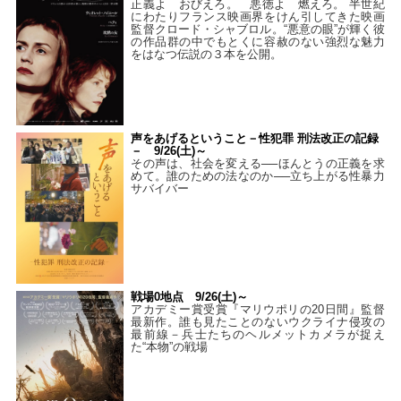
正義よ おびえろ。 悪徳よ 燃えろ。 半世紀
にわたりフランス映画界をけん引してきた映画
監督クロード・シャブロル。“悪意の眼”が輝く彼
の作品群の中でもとくに容赦のない強烈な魅力
をはなつ伝説の３本を公開。
声をあげるということ－性犯罪 刑法改正の記録
－ 9/26(土)～
その声は、社会を変える──ほんとうの正義を求
めて。誰のための法なのか──立ち上がる性暴力
サバイバー
戦場0地点 9/26(土)～
アカデミー賞受賞『マリウポリの20日間』監督
最新作。誰も見たことのないウクライナ侵攻の
最前線－兵士たちのヘルメットカメラが捉え
た“本物”の戦場