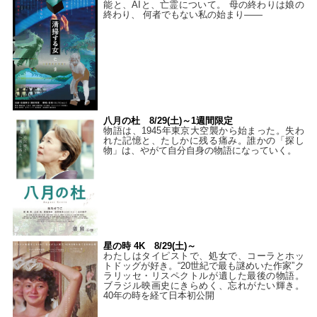
能と、AIと、亡霊について。 母の終わりは娘の
終わり、 何者でもない私の始まり――
八月の杜 8/29(土)～1週間限定
物語は、1945年東京大空襲から始まった。失わ
れた記憶と、たしかに残る痛み。誰かの「探し
物」は、やがて自分自身の物語になっていく。
星の時 4K 8/29(土)～
わたしはタイピストで、処⼥で、コーラとホッ
トドッグが好き。“20世紀で最も謎めいた作家”ク
ラリッセ・リスペクトルが遺した最後の物語。
ブラジル映画史にきらめく、忘れがたい輝き。
40年の時を経て⽇本初公開