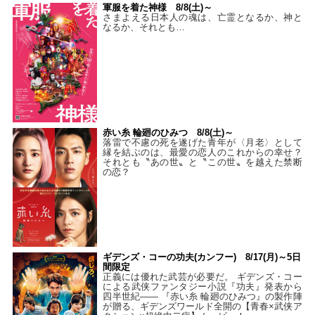
軍服を着た神様 8/8(土)～
さまよえる日本人の魂は、亡霊となるか、神と
なるか、それとも…
赤い糸 輪廻のひみつ 8/8(土)～
落雷で不慮の死を遂げた青年が〈月老〉として
縁を結ぶのは、最愛の恋人のこれからの幸せ？
それとも〝あの世〟と〝この世〟を越えた禁断
の恋？
ギデンズ・コーの功夫(カンフー) 8/17(月)～5日
間限定
正義には優れた武芸が必要だ。 ギデンズ・コー
による武侠ファンタジー小説『功夫』発表から
四半世紀―― 『赤い糸 輪廻のひみつ』の製作陣
が贈る、ギデンズワールド全開の【青春×武侠ア