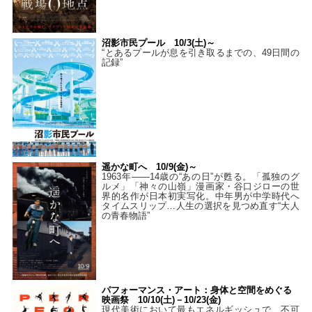
沼影市民プール 10/3(土)～
“とあるプールが息を引き取るまでの、49日間の
記録”
遥かな町へ 10/9(金)～
1963年――14歳の“あの日”が甦る。「孤独のグ
ルメ」「神々の山嶺」漫画家・谷口ジローの世
界的名作が日本初実写化。中年男が中学時代へ
タイムスリップ…人生の選択を見つめ直す“大人
の青春物語”
パフォーマンス・アート：身体と空間をめぐる
映画祭 10/10(土)－10/23(金)
現代美術において最もエネルギッシュで、不可