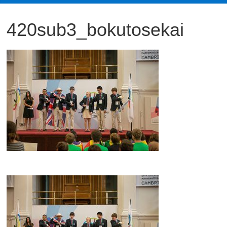
観
420sub3_bokutosekai
た
い
映
画
は
こ
の
街
で