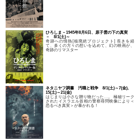
ひろしま－1945年8月6日、原子雲の下の真実
－ 8/1(土)～
奇跡への情熱[核廃絶プロジェクト] 長きを経
て、多くの方々の想いを込めて、幻の映画が、
奇跡のリマスター
ネタニヤフ調書 汚職と戦争 8/1(土)～7(金),
15(土)～21(金)
はじまりは小さな贈り物だった…。 極秘リーク
されたイスラエル首相の警察尋問映像により＜
恐るべき真実＞が暴かれる！