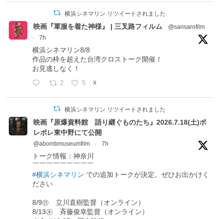
横浜シネマリン リツイートされました
映画『軍服を着た神様』 | 三叉路フィルム
@sansarofilm
·
7h
横浜シネマリン8/8
作品の枠を超えた台湾クロストーク開催！
お見逃しなく！
2
5
X
横浜シネマリン リツイートされました
映画『原爆資料館 語り継ぐものたち』2026.7.18(土)ポ
レポレ東中野にて公開
@abombmuseumfilm
·
7h
トーク情報：神奈川
￣￣￣￣￣￣￣￣￣
#横浜シネマリン
での追加トークが決定。ぜひお出かけく
ださい
8/9㊐ 立川直樹監督（オンライン）
8/13㊍ 斉藤俊幸監督（オンライン）