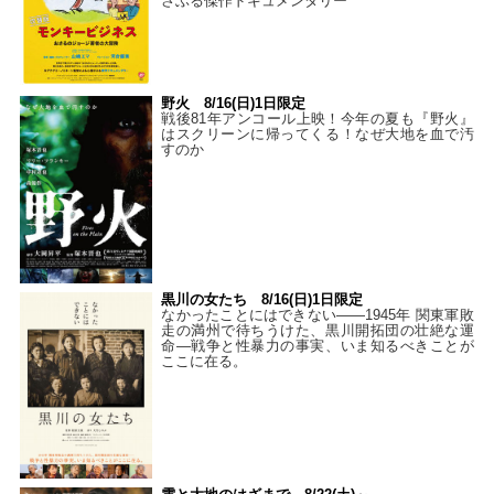
さぶる傑作ドキュメンタリー
野火 8/16(日)1日限定
戦後81年アンコール上映！今年の夏も『野火』
はスクリーンに帰ってくる！なぜ大地を血で汚
すのか
黒川の女たち 8/16(日)1日限定
なかったことにはできない——1945年 関東軍敗
走の満州で待ちうけた、黒川開拓団の壮絶な運
命―戦争と性暴力の事実、いま知るべきことが
ここに在る。