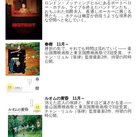
ロンドン・ノッティングヒルにあるポートベロ
ー・ホテル。ライブを終えたバンドマンたち、
おちぶれた伯爵夫人、夜通しポーカーに興じる
男たち…。ホテルは幽霊が彷徨うような境界的
な空間へと化していく。
春樹 11月～
挫折の先で、それでも時間は流れていく—— 釜
山国際映画祭と東京国際映画祭で3冠受賞。 チ
ャン・リュル（張律）監督最新2作、待望の同時
公開。
ルオムの黄昏 11月～
消えた恋人の痕跡と、探すほど遠ざかる道——
釜山国際映画祭と東京国際映画祭で3冠受賞。
チャン・リュル（張律）監督最新2作、待望の同
時公開。