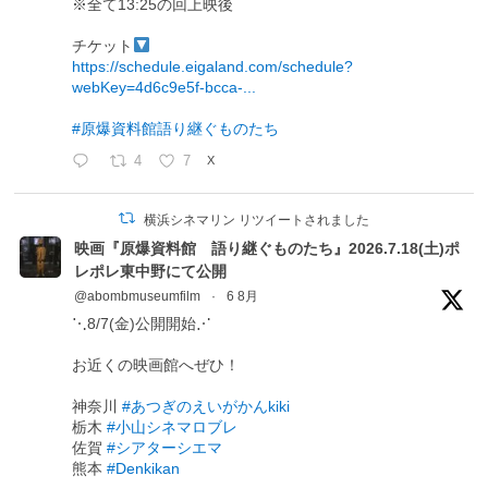
※全て13:25の回上映後
チケット
https://schedule.eigaland.com/schedule?
webKey=4d6c9e5f-bcca-...
#原爆資料館語り継ぐものたち
4
7
X
横浜シネマリン リツイートされました
映画『原爆資料館 語り継ぐものたち』2026.7.18(土)ポ
レポレ東中野にて公開
@abombmuseumfilm
·
6 8月
⋱8/7(金)公開開始⋰
お近くの映画館へぜひ！
神奈川
#あつぎのえいがかんkiki
栃木
#小山シネマロブレ
佐賀
#シアターシエマ
熊本
#Denkikan