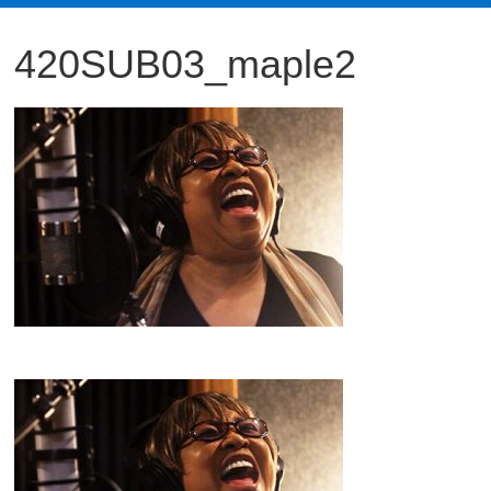
観
420SUB03_maple2
た
い
映
画
は
こ
の
街
で