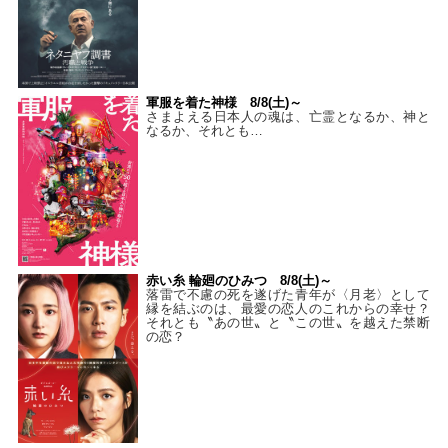
軍服を着た神様 8/8(土)～
さまよえる日本人の魂は、亡霊となるか、神と
なるか、それとも…
赤い糸 輪廻のひみつ 8/8(土)～
落雷で不慮の死を遂げた青年が〈月老〉として
縁を結ぶのは、最愛の恋人のこれからの幸せ？
それとも〝あの世〟と〝この世〟を越えた禁断
の恋？