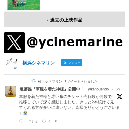
過去の上映作品
横浜シネマリン
フォロー
横浜シネマリン リツイートされました
遠藤協『軍服を着た神様』公開中！
@kanouendo
·
6h
軍服を着た神様と赤い糸のチケット売れ数が同数で
推移していて深く感動しました。きっと2本続けて見
てくれる方が多いに違いない。皆様ありがとうございま
す
2
4
X