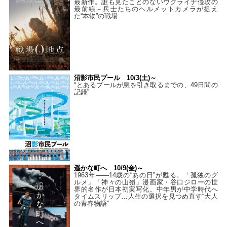
最新作。誰も見たことのないウクライナ侵攻の
最前線－兵士たちのヘルメットカメラが捉え
た“本物”の戦場
沼影市民プール 10/3(土)～
“とあるプールが息を引き取るまでの、49日間の
記録”
遥かな町へ 10/9(金)～
1963年――14歳の“あの日”が甦る。「孤独のグ
ルメ」「神々の山嶺」漫画家・谷口ジローの世
界的名作が日本初実写化。中年男が中学時代へ
タイムスリップ…人生の選択を見つめ直す“大人
の青春物語”