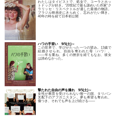
わたしはタイピストで、処⼥で、コーラとホッ
トドッグが好き。“20世紀で最も謎めいた作家”ク
ラリッセ・リスペクトルが遺した最後の物語。
ブラジル映画史にきらめく、忘れがたい輝き。
40年の時を経て⽇本初公開
ハワの手習い 9/5(土)～
この世界で、学びがたった一つの望み。13歳で
結婚させられ、自由を奪われた母〈ハワ〉。
——年を重ね、多くの挫折を経てもなお、彼女
は諦めなかった。
撃たれた自由の声を撮れ 9/5(土)～
女性が教育を受けられない唯一の国、タリバン
支配下のアフガニスタン。夢も希望も奪われ、
傷つき、それでも声を上げ続ける——