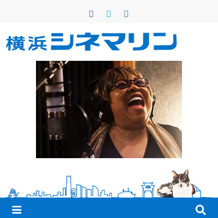
コ
ン
テ
ン
横
ツ
へ
浜
ス
キ
シ
ッ
プ
ネ
マ
リ
ン