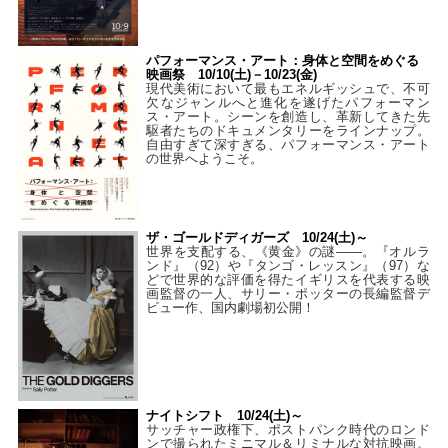
パフォーマンス・アート：身体と空間をめぐる
映画祭 10/10(土)－10/23(金)
現代美術において最もエネルギッシュで、不可
欠なジャンルへと進化を遂げたパフォーマン
ス・アート。シーンを創造し、革新してきた先
駆者たちのドキュメンタリーをラインナップ。
自由すぎて深すぎる、パフォーマンス・アート
の世界へようこそ。
ザ・ゴールドディガーズ 10/24(土)～
世界を支配する、《黄金》の謎――。『オルラ
ンド』（92）や『タンゴ・レッスン』（97）な
どで世界的な評価を得たイギリスを代表する映
画監督の一人、サリー・ポッターの長編監督デ
ビュー作、国内劇場初公開！
ナイトシフト 10/24(土)～
サッチャー政権下、ポストパンク時代のロンド
ンで撮られたミニマル＆リミナルな対抗映画。