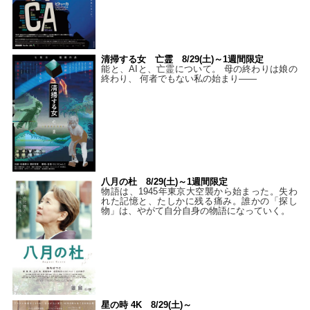
清掃する女 亡霊 8/29(土)～1週間限定
能と、AIと、亡霊について。 母の終わりは娘の
終わり、 何者でもない私の始まり――
八月の杜 8/29(土)～1週間限定
物語は、1945年東京大空襲から始まった。失わ
れた記憶と、たしかに残る痛み。誰かの「探し
物」は、やがて自分自身の物語になっていく。
星の時 4K 8/29(土)～