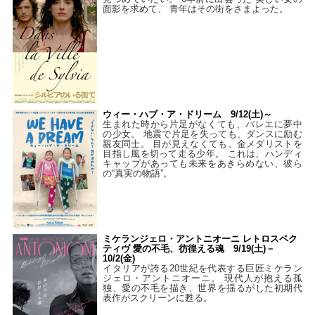
面影を求めて、 青年はその街をさまよった。
ウィー・ハブ・ア・ドリーム 9/12(土)～
生まれた時から片足がなくても、バレエに夢中
の少女。 地震で片足を失っても、ダンスに励む
親友同士。 目が見えなくても、金メダリストを
目指し風を切って走る少年。 これは、ハンディ
キャップがあっても未来をあきらめない、彼ら
の“真実の物語”。
ミケランジェロ・アントニオーニ レトロスペク
ティヴ 愛の不毛、彷徨える魂 9/19(土)－
10/2(金)
イタリアが誇る20世紀を代表する巨匠ミケラン
ジェロ・アントニオーニ。 現代人が抱える孤
独、愛の不毛を描き、世界を揺るがした初期代
表作がスクリーンに甦る。