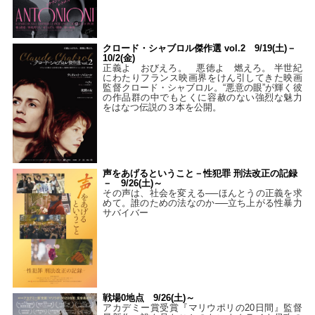
クロード・シャブロル傑作選 vol.2 9/19(土)－
10/2(金)
正義よ おびえろ。 悪徳よ 燃えろ。 半世紀
にわたりフランス映画界をけん引してきた映画
監督クロード・シャブロル。“悪意の眼”が輝く彼
の作品群の中でもとくに容赦のない強烈な魅力
をはなつ伝説の３本を公開。
声をあげるということ－性犯罪 刑法改正の記録
－ 9/26(土)～
その声は、社会を変える──ほんとうの正義を求
めて。誰のための法なのか──立ち上がる性暴力
サバイバー
戦場0地点 9/26(土)～
アカデミー賞受賞『マリウポリの20日間』監督