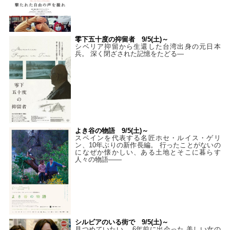
零下五十度の抑留者 9/5(土)～
シベリア抑留から生還した台湾出身の元日本
兵。 深く閉ざされた記憶をたどる—
よき谷の物語 9/5(土)～
スペインを代表する名匠ホセ・ルイス・ゲリ
ン、10年ぶりの新作長編。 行ったことがないの
になぜか懐かしい、ある土地とそこに暮らす
人々の物語――
シルビアのいる街で 9/5(土)～
見つめていたい。 6年前に出会った 美しい女の