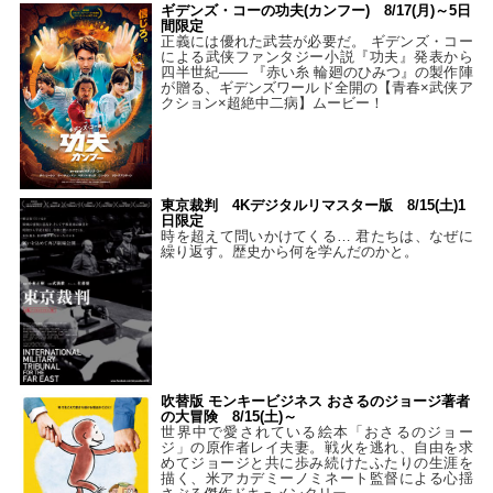
ギデンズ・コーの功夫(カンフー) 8/17(月)～5日
間限定
正義には優れた武芸が必要だ。 ギデンズ・コー
による武侠ファンタジー小説『功夫』発表から
四半世紀―― 『赤い糸 輪廻のひみつ』の製作陣
が贈る、ギデンズワールド全開の【青春×武侠ア
クション×超絶中二病】ムービー！
東京裁判 4Kデジタルリマスター版 8/15(土)1
日限定
時を超えて問いかけてくる… 君たちは、なぜに
繰り返す。歴史から何を学んだのかと。
吹替版 モンキービジネス おさるのジョージ著者
の大冒険 8/15(土)～
世界中で愛されている絵本「おさるのジョー
ジ」の原作者レイ夫妻。戦火を逃れ、自由を求
めてジョージと共に歩み続けたふたりの生涯を
描く、米アカデミーノミネート監督による心揺