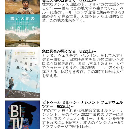
雲と大地のはざまで 8/22(土)～
壮大なアンデス山脈の下、アルパカの世話をす
る少年――僕らはこの地で今を生きている。ペ
ルー代表のワールドカップ出場に期待を寄せる8
歳の少年が見る世界。人知を超えた圧倒的な自
然。この地の未来を問う。
急に具合が悪くなる 8/22(土)～
カンヌ、ヴェネチア、ベルリン、そして米アカ
デミー賞®…… 日本映画界を新時代に導いた濱
口竜介監督最新作。 国籍も言葉も超えた、人生
でたった一度きりの、魂の邂逅――。 強く心を
揺さぶる、比類なき傑作。この3時間16分は人生
を変える。
ビトゥーカ ミルトン・ナシメント フェアウェル
ツアー 8/22(土)～
“神の声” と称される伝説的音楽家ミルトン・ナ
シメント、その半生と2022年最後のツアーに迫
った圧巻のドキュメンタリー。ミルトンを崇拝
する57名による証言と、本人のインタヴュー&ラ
イブフッテージで綴る115分。