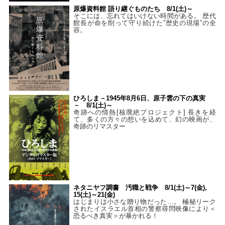
原爆資料館 語り継ぐものたち 8/1(土)～
そこには、忘れてはいけない時間がある。 歴代
館長が命を削って守り続けた”歴史の現場”の全
容。
ひろしま－1945年8月6日、原子雲の下の真実
－ 8/1(土)～
奇跡への情熱[核廃絶プロジェクト] 長きを経
て、多くの方々の想いを込めて、幻の映画が、
奇跡のリマスター
ネタニヤフ調書 汚職と戦争 8/1(土)～7(金),
15(土)～21(金)
はじまりは小さな贈り物だった…。 極秘リーク
されたイスラエル首相の警察尋問映像により＜
恐るべき真実＞が暴かれる！