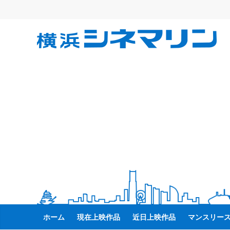
コ
ン
テ
横
ン
ツ
へ
浜
ス
キ
シ
ッ
プ
ネ
マ
リ
ン
ホーム
現在上映作品
近日上映作品
マンスリー