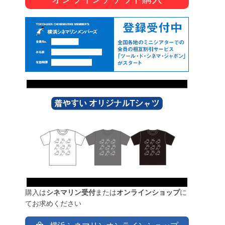
購入は
シネマリン受付
または
オンラインショップ
に
てお求めください