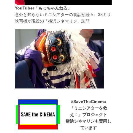
YouTuber「もっちゃんねる」
意外と知らないミニシアターの裏話が続々…35ミリ
映写機が現役の「横浜シネマリン」訪問
#SaveTheCinema
「ミニシアターを救
え！」プロジェクト
横浜シネマリンも賛同し
ています