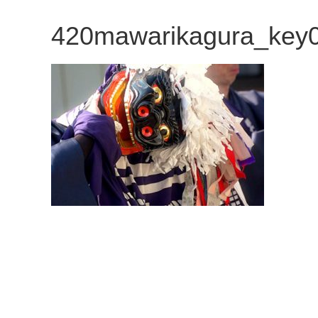
観
420mawarikagura_key
た
い
映
画
は
こ
の
街
で