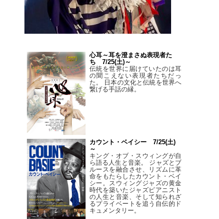
心耳～耳を澄まさぬ表現者た
ち 7/25(土)～
伝統を世界に届けていたのは耳
の聞こえない表現者たちだっ
た。 日本の文化と伝統を世界へ
繋げる手話の縁。
カウント・ベイシー 7/25(土)
～
キング・オブ・スウィングが自
ら語る人生と音楽。 ジャズとブ
ルースを融合させ、リズムに革
命をもたらしたカウント・ベイ
シー。スウィングジャズの黄金
時代を築いたジャズピアニスト
の人生と音楽、そして知られざ
るプライベートを追う自伝的ド
キュメンタリー。