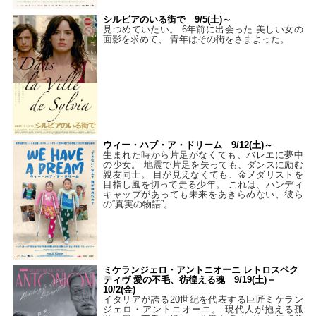
シルビアのいる街で 9/5(土)～
見つめていたい。 6年前に出会った 美しい女の
面影を求めて、 青年はその街をさまよった。
ウィー・ハブ・ア・ドリーム 9/12(土)～
生まれた時から片足がなくても、バレエに夢中
の少女。 地震で片足を失っても、ダンスに励む
親友同士。 目が見えなくても、金メダリストを
目指し風を切って走る少年。 これは、ハンディ
キャップがあっても未来をあきらめない、彼ら
の“真実の物語”。
ミケランジェロ・アントニオーニ レトロスペク
ティヴ 愛の不毛、彷徨える魂 9/19(土)－
10/2(金)
イタリアが誇る20世紀を代表する巨匠ミケラン
ジェロ・アントニオーニ。 現代人が抱える孤