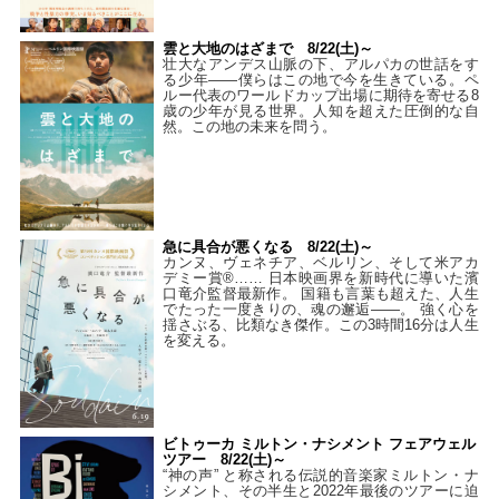
雲と大地のはざまで 8/22(土)～
壮大なアンデス山脈の下、アルパカの世話をす
る少年――僕らはこの地で今を生きている。ペ
ルー代表のワールドカップ出場に期待を寄せる8
歳の少年が見る世界。人知を超えた圧倒的な自
然。この地の未来を問う。
急に具合が悪くなる 8/22(土)～
カンヌ、ヴェネチア、ベルリン、そして米アカ
デミー賞®…… 日本映画界を新時代に導いた濱
口竜介監督最新作。 国籍も言葉も超えた、人生
でたった一度きりの、魂の邂逅――。 強く心を
揺さぶる、比類なき傑作。この3時間16分は人生
を変える。
ビトゥーカ ミルトン・ナシメント フェアウェル
ツアー 8/22(土)～
“神の声” と称される伝説的音楽家ミルトン・ナ
シメント、その半生と2022年最後のツアーに迫