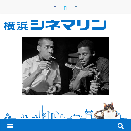
コ
ン
テ
ン
横
ツ
へ
浜
ス
キ
シ
ッ
プ
ネ
マ
リ
ン