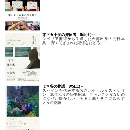
零下五十度の抑留者 9/5(土)～
シベリア抑留から生還した台湾出身の元日本
兵。 深く閉ざされた記憶をたどる—
よき谷の物語 9/5(土)～
スペインを代表する名匠ホセ・ルイス・ゲリ
ン、10年ぶりの新作長編。 行ったことがないの
になぜか懐かしい、ある土地とそこに暮らす
人々の物語――