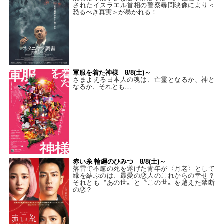
されたイスラエル首相の警察尋問映像により＜
恐るべき真実＞が暴かれる！
軍服を着た神様 8/8(土)～
さまよえる日本人の魂は、亡霊となるか、神と
なるか、それとも…
赤い糸 輪廻のひみつ 8/8(土)～
落雷で不慮の死を遂げた青年が〈月老〉として
縁を結ぶのは、最愛の恋人のこれからの幸せ？
それとも〝あの世〟と〝この世〟を越えた禁断
の恋？