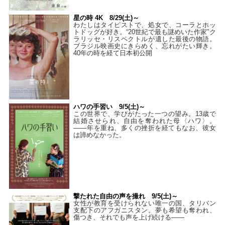
星の時 4K 8/29(土)～
わたしはタイピストで、処⼥で、コーラとホッ
トドッグが好き。“20世紀で最も謎めいた作家”ク
ラリッセ・リスペクトルが遺した最後の物語。
ブラジル映画史にきらめく、忘れがたい輝き。
40年の時を経て⽇本初公開
ハワの手習い 9/5(土)～
この世界で、学びがたった一つの望み。13歳で
結婚させられ、自由を奪われた母〈ハワ〉。
——年を重ね、多くの挫折を経てもなお、彼女
は諦めなかった。
撃たれた自由の声を撮れ 9/5(土)～
女性が教育を受けられない唯一の国、タリバン
支配下のアフガニスタン。夢も希望も奪われ、
傷つき、それでも声を上げ続ける——