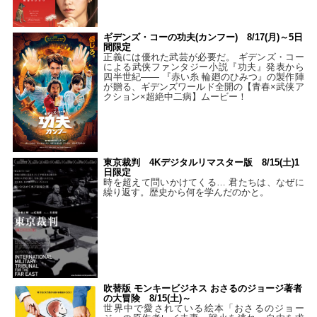
ギデンズ・コーの功夫(カンフー) 8/17(月)～5日
間限定
正義には優れた武芸が必要だ。 ギデンズ・コー
による武侠ファンタジー小説『功夫』発表から
四半世紀―― 『赤い糸 輪廻のひみつ』の製作陣
が贈る、ギデンズワールド全開の【青春×武侠ア
クション×超絶中二病】ムービー！
東京裁判 4Kデジタルリマスター版 8/15(土)1
日限定
時を超えて問いかけてくる… 君たちは、なぜに
繰り返す。歴史から何を学んだのかと。
吹替版 モンキービジネス おさるのジョージ著者
の大冒険 8/15(土)～
世界中で愛されている絵本「おさるのジョー