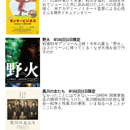
ジ」の原作者レイ夫妻。戦火を逃れ、自由を求
めてジョージと共に歩み続けたふたりの生涯を
描く、米アカデミーノミネート監督による心揺
さぶる傑作ドキュメンタリー
野火 8/16(日)1日限定
戦後81年アンコール上映！今年の夏も『野火』
はスクリーンに帰ってくる！なぜ大地を血で汚
すのか
黒川の女たち 8/16(日)1日限定
なかったことにはできない——1945年 関東軍敗
走の満州で待ちうけた、黒川開拓団の壮絶な運
命―戦争と性暴力の事実、いま知るべきことが
ここに在る。