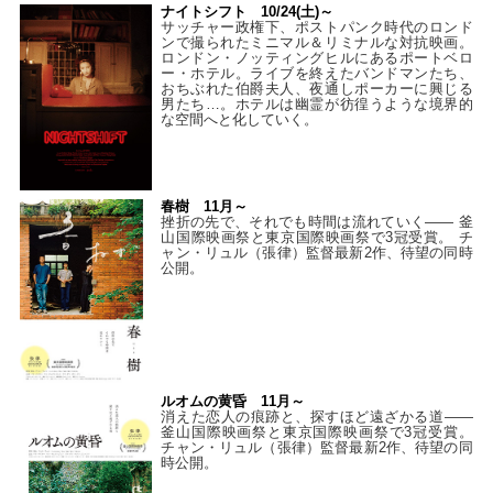
ナイトシフト 10/24(土)～
サッチャー政権下、ポストパンク時代のロンド
ンで撮られたミニマル＆リミナルな対抗映画。
ロンドン・ノッティングヒルにあるポートベロ
ー・ホテル。ライブを終えたバンドマンたち、
おちぶれた伯爵夫人、夜通しポーカーに興じる
男たち…。ホテルは幽霊が彷徨うような境界的
な空間へと化していく。
春樹 11月～
挫折の先で、それでも時間は流れていく—— 釜
山国際映画祭と東京国際映画祭で3冠受賞。 チ
ャン・リュル（張律）監督最新2作、待望の同時
公開。
ルオムの黄昏 11月～
消えた恋人の痕跡と、探すほど遠ざかる道——
釜山国際映画祭と東京国際映画祭で3冠受賞。
チャン・リュル（張律）監督最新2作、待望の同
時公開。