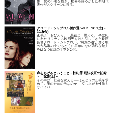
独、愛の不毛を描き、世界を揺るがした初期代
表作がスクリーンに甦る。
クロード・シャブロル傑作選 vol.2 9/19(土)－
10/2(金)
正義よ おびえろ。 悪徳よ 燃えろ。 半世紀
にわたりフランス映画界をけん引してきた映画
監督クロード・シャブロル。“悪意の眼”が輝く彼
の作品群の中でもとくに容赦のない強烈な魅力
をはなつ伝説の３本を公開。
声をあげるということ－性犯罪 刑法改正の記録
－ 9/26(土)～
その声は、社会を変える──ほんとうの正義を求
めて。誰のための法なのか──立ち上がる性暴力
サバイバー