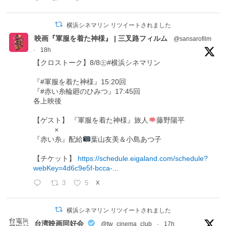
横浜シネマリン リツイートされました
映画『軍服を着た神様』 | 三叉路フィルム
@sansarofilm
·
18h
【クロストーク】8/8㊏#横浜シネマリン
『#軍服を着た神様』15:20回
『#赤い糸輪廻のひみつ』17:45回
各上映後
【ゲスト】 『軍服を着た神様』旅人
藤野陽平
×
『赤い糸』配給
葉山友美＆小島あつ子
【チケット】
https://schedule.eigaland.com/schedule?
webKey=4d6c9e5f-bcca-...
3
5
X
横浜シネマリン リツイートされました
台湾映画同好会
@tw_cinema_club
·
17h