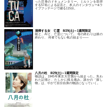
った圧巻のドキュメンタリー。ミルトンを崇拝
する57名による証言と、本人のインタヴュー&ラ
イブフッテージで綴る115分。
清掃する女 亡霊 8/29(土)～1週間限定
能と、AIと、亡霊について。 母の終わりは娘の
終わり、 何者でもない私の始まり――
八月の杜 8/29(土)～1週間限定
物語は、1945年東京大空襲から始まった。失わ
れた記憶と、たしかに残る痛み。誰かの「探し
物」は、やがて自分自身の物語になっていく。