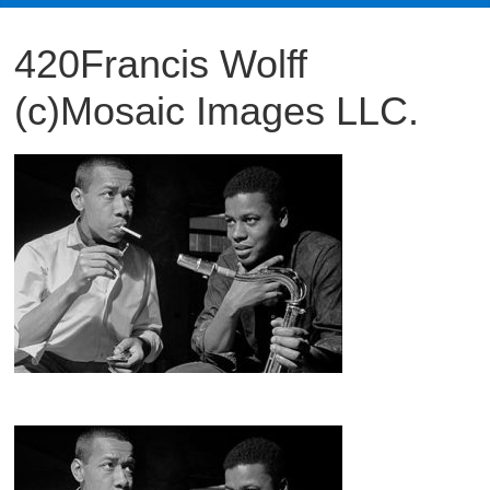
観
420Francis Wolff
た
い
(c)Mosaic Images LLC.
映
画
は
こ
の
街
で