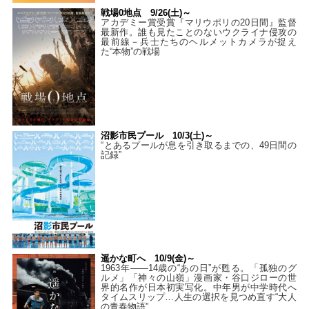
戦場0地点 9/26(土)～
アカデミー賞受賞『マリウポリの20日間』監督
最新作。誰も見たことのないウクライナ侵攻の
最前線－兵士たちのヘルメットカメラが捉え
た“本物”の戦場
沼影市民プール 10/3(土)～
“とあるプールが息を引き取るまでの、49日間の
記録”
遥かな町へ 10/9(金)～
1963年――14歳の“あの日”が甦る。「孤独のグ
ルメ」「神々の山嶺」漫画家・谷口ジローの世
界的名作が日本初実写化。中年男が中学時代へ
タイムスリップ…人生の選択を見つめ直す“大人
の青春物語”