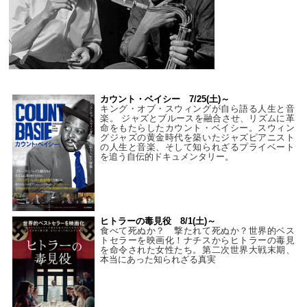
カウント・ベイシー 7/25(土)～
キング・オブ・スウィングが自ら語る人生と音
楽。 ジャズとブルースを融合させ、リズムに革
命をもたらしたカウント・ベイシー。スウィン
グジャズの黄金時代を築いたジャズピアニスト
の人生と音楽、そして知られざるプライベート
を追う自伝的ドキュメンタリー。
ヒトラーの毒見役 8/1(土)～
食べて死ぬか？ 撃たれて死ぬか？世界的ベス
トセラーを映画化！ナチスからヒトラーの毒見
を命令された女性たち。第二次世界大戦末期、
本当にあった知られざる真実