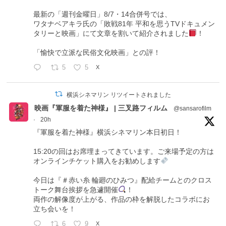
最新の「週刊金曜日」8/7・14合併号では、
ワタナベアキラ氏の「敗戦81年 平和を思うTVドキュメン
タリーと映画」にて文章を割いて紹介されました
！
「愉快で立派な民俗文化映画」との評！
5
5
X
横浜シネマリン リツイートされました
映画『軍服を着た神様』 | 三叉路フィルム
@sansarofilm
·
20h
『軍服を着た神様』横浜シネマリン本日初日！
15:20の回はお席埋まってきています。ご来場予定の方は
オンラインチケット購入をお勧めします
今日は『＃赤い糸 輪廻のひみつ』配給チームとのクロス
トーク舞台挨拶を急遽開催
！
両作の解像度が上がる、作品の枠を解脱したコラボにお
立ち会いを！
6
9
X