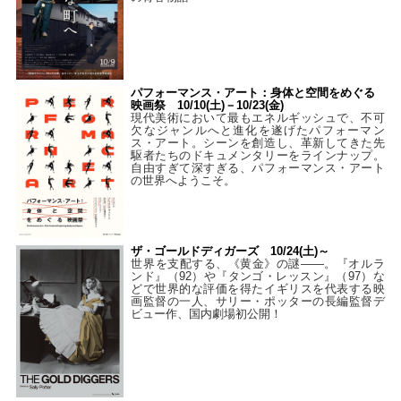
パフォーマンス・アート：身体と空間をめぐる
映画祭 10/10(土)－10/23(金)
現代美術において最もエネルギッシュで、不可
欠なジャンルへと進化を遂げたパフォーマン
ス・アート。シーンを創造し、革新してきた先
駆者たちのドキュメンタリーをラインナップ。
自由すぎて深すぎる、パフォーマンス・アート
の世界へようこそ。
ザ・ゴールドディガーズ 10/24(土)～
世界を支配する、《黄金》の謎――。『オルラ
ンド』（92）や『タンゴ・レッスン』（97）な
どで世界的な評価を得たイギリスを代表する映
画監督の一人、サリー・ポッターの長編監督デ
ビュー作、国内劇場初公開！