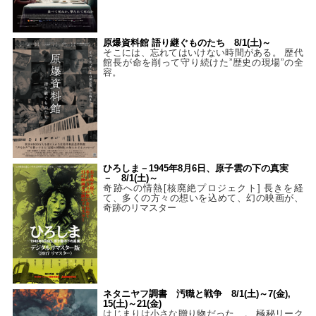
原爆資料館 語り継ぐものたち 8/1(土)～
そこには、忘れてはいけない時間がある。 歴代
館長が命を削って守り続けた”歴史の現場”の全
容。
ひろしま－1945年8月6日、原子雲の下の真実
－ 8/1(土)～
奇跡への情熱[核廃絶プロジェクト] 長きを経
て、多くの方々の想いを込めて、幻の映画が、
奇跡のリマスター
ネタニヤフ調書 汚職と戦争 8/1(土)～7(金),
15(土)～21(金)
はじまりは小さな贈り物だった…。 極秘リーク