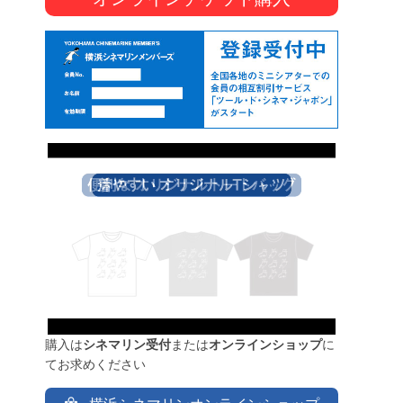
購入は
シネマリン受付
または
オンラインショップ
に
てお求めください