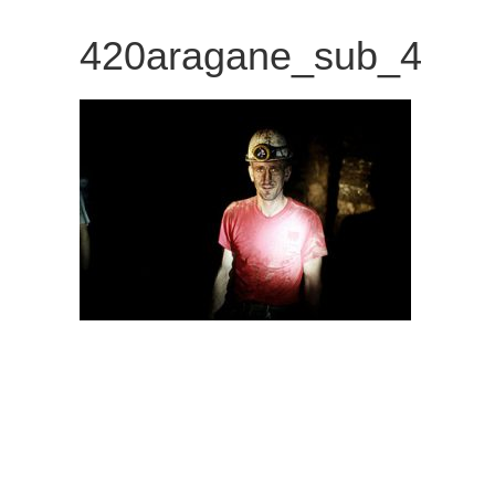
観
420aragane_sub_4
た
い
映
画
は
こ
の
街
で