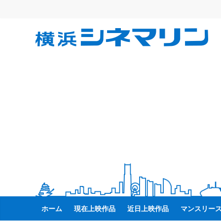
コ
ン
テ
横
ン
ツ
へ
浜
ス
キ
シ
ッ
プ
ネ
マ
リ
ン
ホーム
現在上映作品
近日上映作品
マンスリー