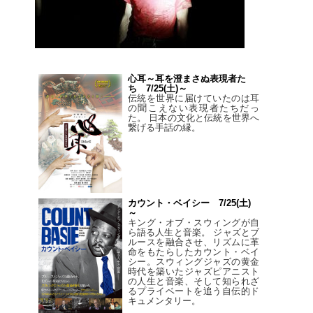
心耳～耳を澄まさぬ表現者た
ち 7/25(土)～
伝統を世界に届けていたのは耳
の聞こえない表現者たちだっ
た。 日本の文化と伝統を世界へ
繋げる手話の縁。
カウント・ベイシー 7/25(土)
～
キング・オブ・スウィングが自
ら語る人生と音楽。 ジャズとブ
ルースを融合させ、リズムに革
命をもたらしたカウント・ベイ
シー。スウィングジャズの黄金
時代を築いたジャズピアニスト
の人生と音楽、そして知られざ
るプライベートを追う自伝的ド
キュメンタリー。