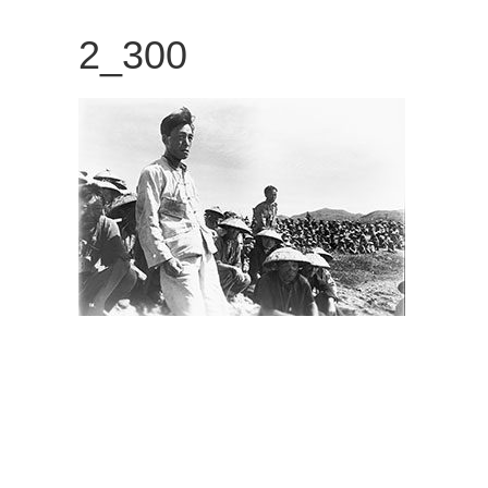
観
2_300
た
い
映
画
は
こ
の
街
で