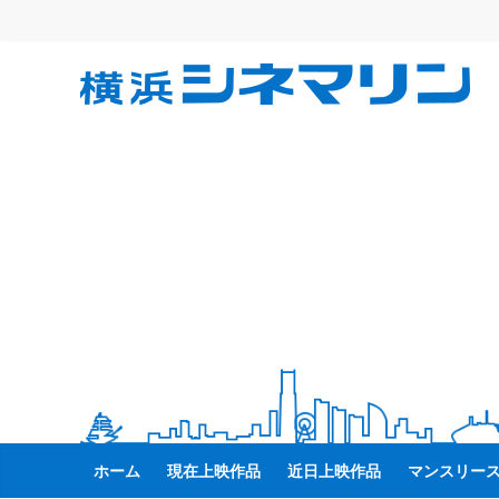
コ
ン
テ
横
ン
ツ
へ
浜
ス
キ
シ
ッ
プ
ネ
マ
リ
ン
ホーム
現在上映作品
近日上映作品
マンスリー