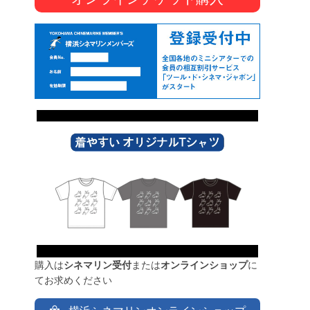
購入は
シネマリン受付
または
オンラインショップ
に
てお求めください