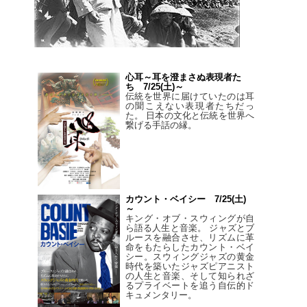
心耳～耳を澄まさぬ表現者た
ち 7/25(土)～
伝統を世界に届けていたのは耳
の聞こえない表現者たちだっ
た。 日本の文化と伝統を世界へ
繋げる手話の縁。
カウント・ベイシー 7/25(土)
～
キング・オブ・スウィングが自
ら語る人生と音楽。 ジャズとブ
ルースを融合させ、リズムに革
命をもたらしたカウント・ベイ
シー。スウィングジャズの黄金
時代を築いたジャズピアニスト
の人生と音楽、そして知られざ
るプライベートを追う自伝的ド
キュメンタリー。