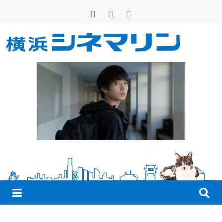
コ
ン
テ
ン
横
ツ
へ
浜
ス
キ
シ
ッ
プ
ネ
マ
リ
ン