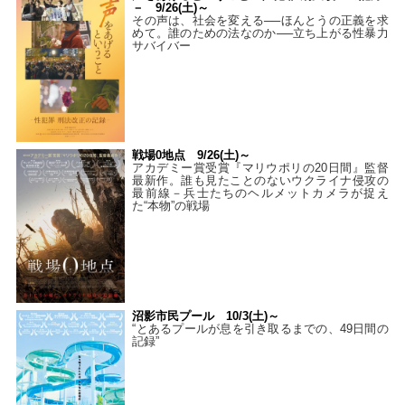
－ 9/26(土)～
その声は、社会を変える──ほんとうの正義を求
めて。誰のための法なのか──立ち上がる性暴力
サバイバー
戦場0地点 9/26(土)～
アカデミー賞受賞『マリウポリの20日間』監督
最新作。誰も見たことのないウクライナ侵攻の
最前線－兵士たちのヘルメットカメラが捉え
た“本物”の戦場
沼影市民プール 10/3(土)～
“とあるプールが息を引き取るまでの、49日間の
記録”