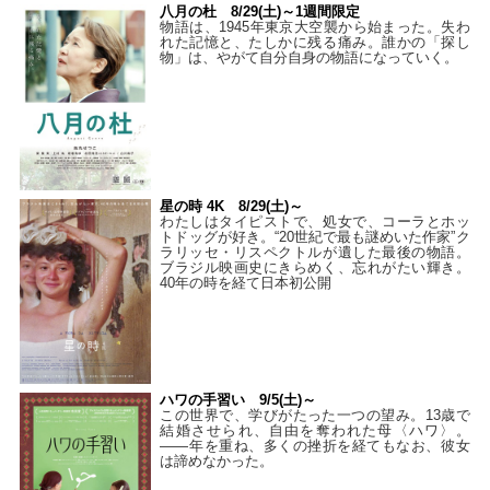
八月の杜 8/29(土)～1週間限定
物語は、1945年東京大空襲から始まった。失わ
れた記憶と、たしかに残る痛み。誰かの「探し
物」は、やがて自分自身の物語になっていく。
星の時 4K 8/29(土)～
わたしはタイピストで、処⼥で、コーラとホッ
トドッグが好き。“20世紀で最も謎めいた作家”ク
ラリッセ・リスペクトルが遺した最後の物語。
ブラジル映画史にきらめく、忘れがたい輝き。
40年の時を経て⽇本初公開
ハワの手習い 9/5(土)～
この世界で、学びがたった一つの望み。13歳で
結婚させられ、自由を奪われた母〈ハワ〉。
——年を重ね、多くの挫折を経てもなお、彼女
は諦めなかった。