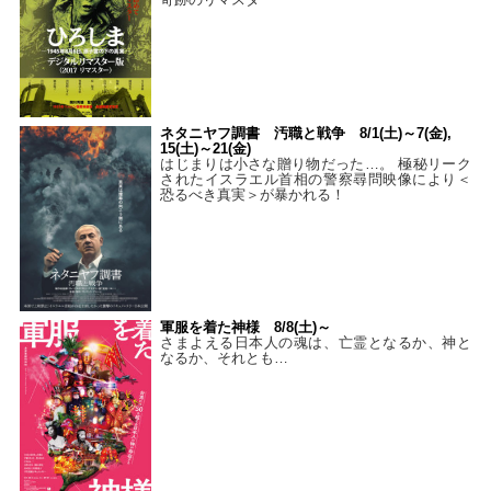
ネタニヤフ調書 汚職と戦争 8/1(土)～7(金),
15(土)～21(金)
はじまりは小さな贈り物だった…。 極秘リーク
されたイスラエル首相の警察尋問映像により＜
恐るべき真実＞が暴かれる！
軍服を着た神様 8/8(土)～
さまよえる日本人の魂は、亡霊となるか、神と
なるか、それとも…