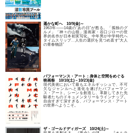
遥かな町へ 10/9(金)～
1963年――14歳の“あの日”が甦る。「孤独のグ
ルメ」「神々の山嶺」漫画家・谷口ジローの世
界的名作が日本初実写化。中年男が中学時代へ
タイムスリップ…人生の選択を見つめ直す“大人
の青春物語”
パフォーマンス・アート：身体と空間をめぐる
映画祭 10/10(土)－10/23(金)
現代美術において最もエネルギッシュで、不可
欠なジャンルへと進化を遂げたパフォーマン
ス・アート。シーンを創造し、革新してきた先
駆者たちのドキュメンタリーをラインナップ。
自由すぎて深すぎる、パフォーマンス・アート
の世界へようこそ。
ザ・ゴールドディガーズ 10/24(土)～
世界を支配する、《黄金》の謎――。『オルラ