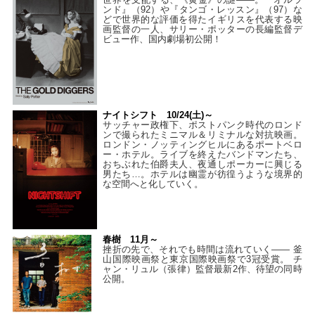
ンド』（92）や『タンゴ・レッスン』（97）な
どで世界的な評価を得たイギリスを代表する映
画監督の一人、サリー・ポッターの長編監督デ
ビュー作、国内劇場初公開！
ナイトシフト 10/24(土)～
サッチャー政権下、ポストパンク時代のロンド
ンで撮られたミニマル＆リミナルな対抗映画。
ロンドン・ノッティングヒルにあるポートベロ
ー・ホテル。ライブを終えたバンドマンたち、
おちぶれた伯爵夫人、夜通しポーカーに興じる
男たち…。ホテルは幽霊が彷徨うような境界的
な空間へと化していく。
春樹 11月～
挫折の先で、それでも時間は流れていく—— 釜
山国際映画祭と東京国際映画祭で3冠受賞。 チ
ャン・リュル（張律）監督最新2作、待望の同時
公開。