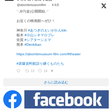
@abombmuseumfilm
·
6 8月
⋱8/7(金)公開開始⋰
お近くの映画館へぜひ！
神奈川
#あつぎのえいがかんkiki
栃木
#小山シネマロブレ
佐賀
#シアターシエマ
熊本
#Denkikan
https://abombmuseum-film.com/#theater
#原爆資料館語り継ぐものたち
13
14
X
さらに読み込む