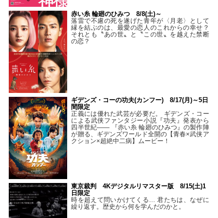
赤い糸 輪廻のひみつ 8/8(土)～
落雷で不慮の死を遂げた青年が〈月老〉として
縁を結ぶのは、最愛の恋人のこれからの幸せ？
それとも〝あの世〟と〝この世〟を越えた禁断
の恋？
ギデンズ・コーの功夫(カンフー) 8/17(月)～5日
間限定
正義には優れた武芸が必要だ。 ギデンズ・コー
による武侠ファンタジー小説『功夫』発表から
四半世紀―― 『赤い糸 輪廻のひみつ』の製作陣
が贈る、ギデンズワールド全開の【青春×武侠ア
クション×超絶中二病】ムービー！
東京裁判 4Kデジタルリマスター版 8/15(土)1
日限定
時を超えて問いかけてくる… 君たちは、なぜに
繰り返す。歴史から何を学んだのかと。