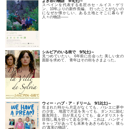
よき谷の物語 9/5(土)～
スペインを代表する名匠ホセ・ルイス・ゲリ
ン、10年ぶりの新作長編。 行ったことがないの
になぜか懐かしい、ある土地とそこに暮らす
人々の物語――
シルビアのいる街で 9/5(土)～
見つめていたい。 6年前に出会った 美しい女の
面影を求めて、 青年はその街をさまよった。
ウィー・ハブ・ア・ドリーム 9/12(土)～
生まれた時から片足がなくても、バレエに夢中
の少女。 地震で片足を失っても、ダンスに励む
親友同士。 目が見えなくても、金メダリストを
目指し風を切って走る少年。 これは、ハンディ
キャップがあっても未来をあきらめない、彼ら
の“真実の物語”。