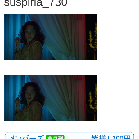
suspiria_730
観
た
い
映
画
は
こ
の
街
で