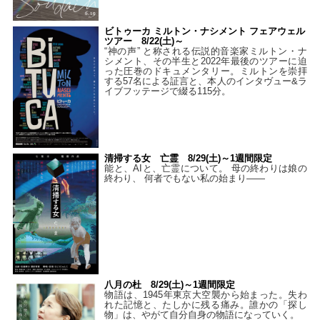
ビトゥーカ ミルトン・ナシメント フェアウェル
ツアー 8/22(土)～
“神の声” と称される伝説的音楽家ミルトン・ナ
シメント、その半生と2022年最後のツアーに迫
った圧巻のドキュメンタリー。ミルトンを崇拝
する57名による証言と、本人のインタヴュー&ラ
イブフッテージで綴る115分。
清掃する女 亡霊 8/29(土)～1週間限定
能と、AIと、亡霊について。 母の終わりは娘の
終わり、 何者でもない私の始まり――
八月の杜 8/29(土)～1週間限定
物語は、1945年東京大空襲から始まった。失わ
れた記憶と、たしかに残る痛み。誰かの「探し
物」は、やがて自分自身の物語になっていく。