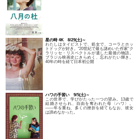
星の時 4K 8/29(土)～
わたしはタイピストで、処⼥で、コーラとホッ
トドッグが好き。“20世紀で最も謎めいた作家”ク
ラリッセ・リスペクトルが遺した最後の物語。
ブラジル映画史にきらめく、忘れがたい輝き。
40年の時を経て⽇本初公開
ハワの手習い 9/5(土)～
この世界で、学びがたった一つの望み。13歳で
結婚させられ、自由を奪われた母〈ハワ〉。
——年を重ね、多くの挫折を経てもなお、彼女
は諦めなかった。