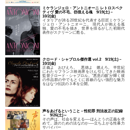
ミケランジェロ・アントニオーニ レトロスペク
ティヴ 愛の不毛、彷徨える魂 9/19(土)－
10/2(金)
イタリアが誇る20世紀を代表する巨匠ミケラン
ジェロ・アントニオーニ。 現代人が抱える孤
独、愛の不毛を描き、世界を揺るがした初期代
表作がスクリーンに甦る。
クロード・シャブロル傑作選 vol.2 9/19(土)－
10/2(金)
正義よ おびえろ。 悪徳よ 燃えろ。 半世紀
にわたりフランス映画界をけん引してきた映画
監督クロード・シャブロル。“悪意の眼”が輝く彼
の作品群の中でもとくに容赦のない強烈な魅力
をはなつ伝説の３本を公開。
声をあげるということ－性犯罪 刑法改正の記録
－ 9/26(土)～
その声は、社会を変える──ほんとうの正義を求
めて。誰のための法なのか──立ち上がる性暴力
サバイバー