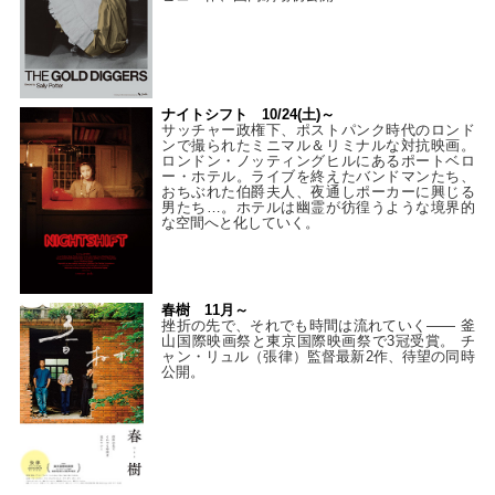
ナイトシフト 10/24(土)～
サッチャー政権下、ポストパンク時代のロンド
ンで撮られたミニマル＆リミナルな対抗映画。
ロンドン・ノッティングヒルにあるポートベロ
ー・ホテル。ライブを終えたバンドマンたち、
おちぶれた伯爵夫人、夜通しポーカーに興じる
男たち…。ホテルは幽霊が彷徨うような境界的
な空間へと化していく。
春樹 11月～
挫折の先で、それでも時間は流れていく—— 釜
山国際映画祭と東京国際映画祭で3冠受賞。 チ
ャン・リュル（張律）監督最新2作、待望の同時
公開。