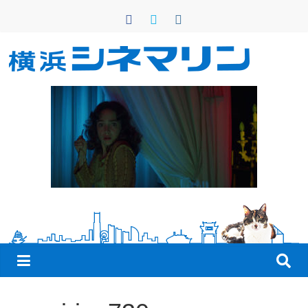
コ
ン
テ
ン
横
ツ
へ
浜
ス
キ
シ
ッ
プ
ネ
マ
リ
ン