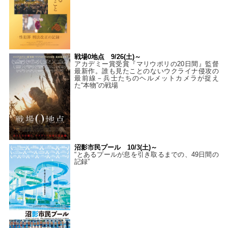
戦場0地点 9/26(土)～
アカデミー賞受賞『マリウポリの20日間』監督
最新作。誰も見たことのないウクライナ侵攻の
最前線－兵士たちのヘルメットカメラが捉え
た“本物”の戦場
沼影市民プール 10/3(土)～
“とあるプールが息を引き取るまでの、49日間の
記録”