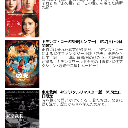
それとも〝あの世〟と〝この世〟を越えた禁断
の恋？
ギデンズ・コーの功夫(カンフー) 8/17(月)～5日
間限定
正義には優れた武芸が必要だ。 ギデンズ・コー
による武侠ファンタジー小説『功夫』発表から
四半世紀―― 『赤い糸 輪廻のひみつ』の製作陣
が贈る、ギデンズワールド全開の【青春×武侠ア
クション×超絶中二病】ムービー！
東京裁判 4Kデジタルリマスター版 8/15(土)1
日限定
時を超えて問いかけてくる… 君たちは、なぜに
繰り返す。歴史から何を学んだのかと。