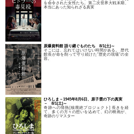
を命令された女性たち。第二次世界大戦末期、
本当にあった知られざる真実
原爆資料館 語り継ぐものたち 8/1(土)～
そこには、忘れてはいけない時間がある。 歴代
館長が命を削って守り続けた”歴史の現場”の全
容。
ひろしま－1945年8月6日、原子雲の下の真実
－ 8/1(土)～
奇跡への情熱[核廃絶プロジェクト] 長きを経
て、多くの方々の想いを込めて、幻の映画が、
奇跡のリマスター