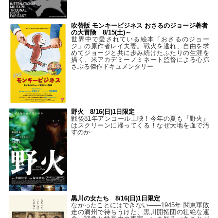
吹替版 モンキービジネス おさるのジョージ著者
の大冒険 8/15(土)～
世界中で愛されている絵本「おさるのジョー
ジ」の原作者レイ夫妻。戦火を逃れ、自由を求
めてジョージと共に歩み続けたふたりの生涯を
描く、米アカデミーノミネート監督による心揺
さぶる傑作ドキュメンタリー
野火 8/16(日)1日限定
戦後81年アンコール上映！今年の夏も『野火』
はスクリーンに帰ってくる！なぜ大地を血で汚
すのか
黒川の女たち 8/16(日)1日限定
なかったことにはできない——1945年 関東軍敗
走の満州で待ちうけた、黒川開拓団の壮絶な運