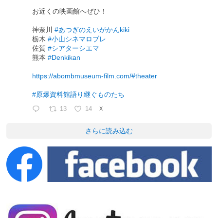
お近くの映画館へぜひ！
神奈川
#あつぎのえいがかんkiki
栃木
#小山シネマロブレ
佐賀
#シアターシエマ
熊本
#Denkikan
https://abombmuseum-film.com/#theater
#原爆資料館語り継ぐものたち
13
14
X
さらに読み込む