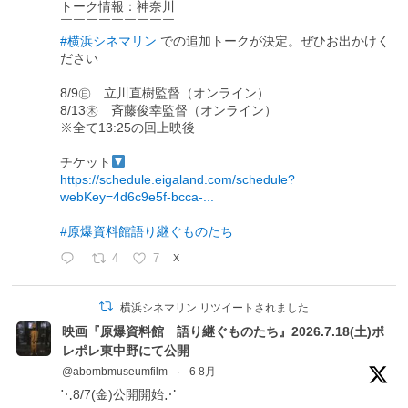
トーク情報：神奈川
￣￣￣￣￣￣￣￣￣
#横浜シネマリン
での追加トークが決定。ぜひお出かけく
ださい
8/9㊐ 立川直樹監督（オンライン）
8/13㊍ 斉藤俊幸監督（オンライン）
※全て13:25の回上映後
チケット
https://schedule.eigaland.com/schedule?
webKey=4d6c9e5f-bcca-...
#原爆資料館語り継ぐものたち
4
7
X
横浜シネマリン リツイートされました
映画『原爆資料館 語り継ぐものたち』2026.7.18(土)ポ
レポレ東中野にて公開
@abombmuseumfilm
·
6 8月
⋱8/7(金)公開開始⋰