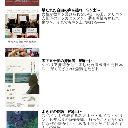
撃たれた自由の声を撮れ 9/5(土)～
女性が教育を受けられない唯一の国、タリバン
支配下のアフガニスタン。夢も希望も奪われ、
傷つき、それでも声を上げ続ける——
零下五十度の抑留者 9/5(土)～
シベリア抑留から生還した台湾出身の元日本
兵。 深く閉ざされた記憶をたどる—
よき谷の物語 9/5(土)～
スペインを代表する名匠ホセ・ルイス・ゲリ
ン、10年ぶりの新作長編。 行ったことがないの
になぜか懐かしい、ある土地とそこに暮らす
人々の物語――