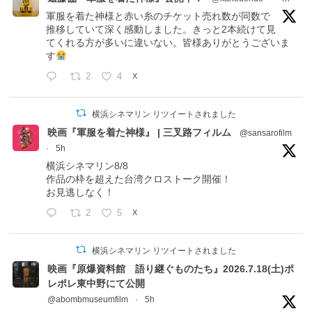
軍服を着た神様と赤い糸のチケット売れ数が同数で
推移していて深く感動しました。きっと2本続けて見
てくれる方が多いに違いない。皆様ありがとうございま
す
2
4
X
横浜シネマリン リツイートされました
映画『軍服を着た神様』 | 三叉路フィルム
@sansarofilm
·
5h
横浜シネマリン8/8
作品の枠を超えた台湾クロストーク開催！
お見逃しなく！
2
5
X
横浜シネマリン リツイートされました
映画『原爆資料館 語り継ぐものたち』2026.7.18(土)ポ
レポレ東中野にて公開
@abombmuseumfilm
·
5h