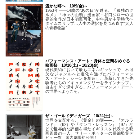
遥かな町へ 10/9(金)～
1963年――14歳の“あの日”が甦る。「孤独のグ
ルメ」「神々の山嶺」漫画家・谷口ジローの世
界的名作が日本初実写化。中年男が中学時代へ
タイムスリップ…人生の選択を見つめ直す“大人
の青春物語”
パフォーマンス・アート：身体と空間をめぐる
映画祭 10/10(土)－10/23(金)
現代美術において最もエネルギッシュで、不可
欠なジャンルへと進化を遂げたパフォーマン
ス・アート。シーンを創造し、革新してきた先
駆者たちのドキュメンタリーをラインナップ。
自由すぎて深すぎる、パフォーマンス・アート
の世界へようこそ。
ザ・ゴールドディガーズ 10/24(土)～
世界を支配する、《黄金》の謎――。『オルラ
ンド』（92）や『タンゴ・レッスン』（97）な
どで世界的な評価を得たイギリスを代表する映
画監督の一人、サリー・ポッターの長編監督デ
ビュー作、国内劇場初公開！