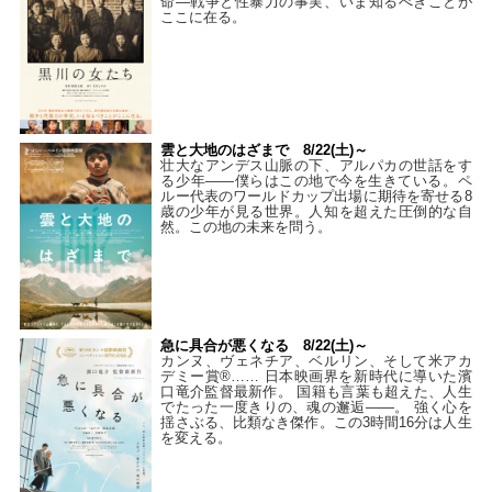
命―戦争と性暴力の事実、いま知るべきことが
ここに在る。
雲と大地のはざまで 8/22(土)～
壮大なアンデス山脈の下、アルパカの世話をす
る少年――僕らはこの地で今を生きている。ペ
ルー代表のワールドカップ出場に期待を寄せる8
歳の少年が見る世界。人知を超えた圧倒的な自
然。この地の未来を問う。
急に具合が悪くなる 8/22(土)～
カンヌ、ヴェネチア、ベルリン、そして米アカ
デミー賞®…… 日本映画界を新時代に導いた濱
口竜介監督最新作。 国籍も言葉も超えた、人生
でたった一度きりの、魂の邂逅――。 強く心を
揺さぶる、比類なき傑作。この3時間16分は人生
を変える。