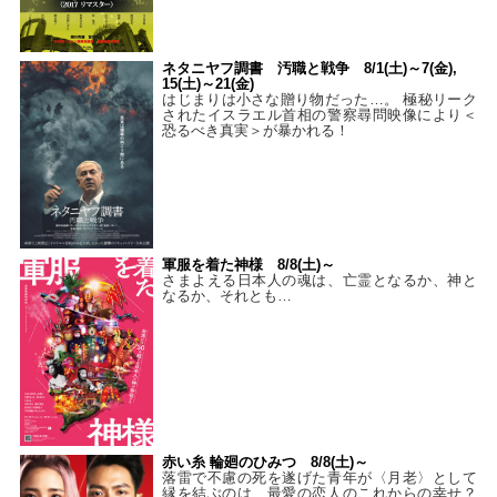
ネタニヤフ調書 汚職と戦争 8/1(土)～7(金),
15(土)～21(金)
はじまりは小さな贈り物だった…。 極秘リーク
されたイスラエル首相の警察尋問映像により＜
恐るべき真実＞が暴かれる！
軍服を着た神様 8/8(土)～
さまよえる日本人の魂は、亡霊となるか、神と
なるか、それとも…
赤い糸 輪廻のひみつ 8/8(土)～
落雷で不慮の死を遂げた青年が〈月老〉として
縁を結ぶのは、最愛の恋人のこれからの幸せ？