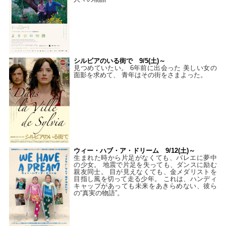
シルビアのいる街で 9/5(土)～
見つめていたい。 6年前に出会った 美しい女の
面影を求めて、 青年はその街をさまよった。
ウィー・ハブ・ア・ドリーム 9/12(土)～
生まれた時から片足がなくても、バレエに夢中
の少女。 地震で片足を失っても、ダンスに励む
親友同士。 目が見えなくても、金メダリストを
目指し風を切って走る少年。 これは、ハンディ
キャップがあっても未来をあきらめない、彼ら
の“真実の物語”。