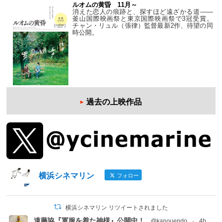
ルオムの黄昏 11月～
消えた恋人の痕跡と、探すほど遠ざかる道——
釜山国際映画祭と東京国際映画祭で3冠受賞。
チャン・リュル（張律）監督最新2作、待望の同
時公開。
過去の上映作品
横浜シネマリン
フォロー
横浜シネマリン リツイートされました
遠藤協『軍服を着た神様』公開中！
@kanouendo
·
4h