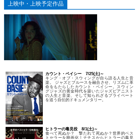
上映中・上映予定作品
カウント・ベイシー 7/25(土)～
キング・オブ・スウィングが自ら語る人生と音
楽。 ジャズとブルースを融合させ、リズムに革
命をもたらしたカウント・ベイシー。スウィン
グジャズの黄金時代を築いたジャズピアニスト
の人生と音楽、そして知られざるプライベート
を追う自伝的ドキュメンタリー。
ヒトラーの毒見役 8/1(土)～
食べて死ぬか？ 撃たれて死ぬか？世界的ベス
トセラーを映画化！ナチスからヒトラーの毒見