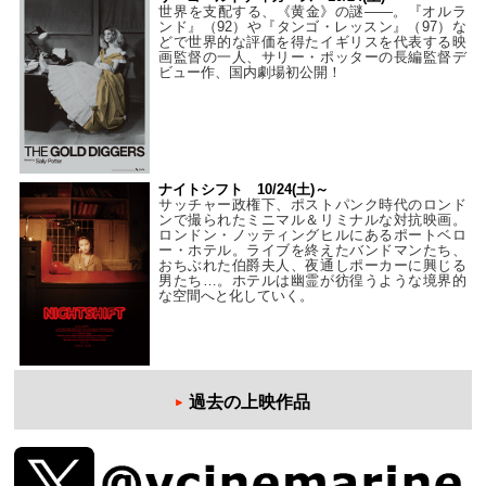
世界を支配する、《黄金》の謎――。『オルラ
ンド』（92）や『タンゴ・レッスン』（97）な
どで世界的な評価を得たイギリスを代表する映
画監督の一人、サリー・ポッターの長編監督デ
ビュー作、国内劇場初公開！
ナイトシフト 10/24(土)～
サッチャー政権下、ポストパンク時代のロンド
ンで撮られたミニマル＆リミナルな対抗映画。
ロンドン・ノッティングヒルにあるポートベロ
ー・ホテル。ライブを終えたバンドマンたち、
おちぶれた伯爵夫人、夜通しポーカーに興じる
男たち…。ホテルは幽霊が彷徨うような境界的
な空間へと化していく。
過去の上映作品