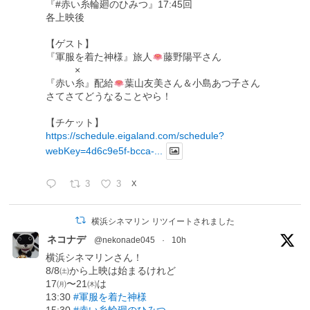
『#赤い糸輪廻のひみつ』17:45回
各上映後
【ゲスト】
『軍服を着た神様』旅人
藤野陽平さん
×
『赤い糸』配給
葉山友美さん＆小島あつ子さん
さてさてどうなることやら！
【チケット】
https://schedule.eigaland.com/schedule?
webKey=4d6c9e5f-bcca-...
3
3
X
横浜シネマリン リツイートされました
ネコナデ
@nekonade045
·
10h
横浜シネマリンさん！
8/8㈯から上映は始まるけれど
17㈪〜21㈭は
13:30
#軍服を着た神様
15:30
#赤い糸輪廻のひみつ