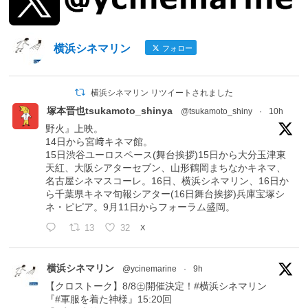
横浜シネマリン
フォロー
横浜シネマリン リツイートされました
塚本晋也tsukamoto_shinya
@tsukamoto_shiny
·
10h
野火』上映。
14日から宮﨑キネマ館。
15日渋谷ユーロスペース(舞台挨拶)15日から大分玉津東
天紅、大阪シアターセブン、山形鶴岡まちなかキネマ、
名古屋シネマスコーレ。16日、横浜シネマリン、16日か
ら千葉県キネマ旬報シアター(16日舞台挨拶)兵庫宝塚シ
ネ・ピピア。9月11日からフォーラム盛岡。
13
32
X
横浜シネマリン
@ycinemarine
·
9h
【クロストーク】8/8㊏開催決定！#横浜シネマリン
『#軍服を着た神様』15:20回