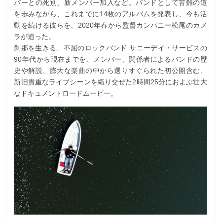
バーとの死別、新メンバー加入など。バンドとして苦難の道
を歩みながら、これまでに14枚のアルバムを発表し、今も活
動を続ける彼らを、2020年春から監督カンパニー松尾のカメ
ラが追った。
刹那を生きる、不屈のロックバンド サニーデイ・サービスの
90年代から現在までを、メンバー、関係者によるバンドの歴
史や解説、膨大な楽曲の中から選りすぐられた初公開含む、
新旧貴重なライブシーンを織り交ぜた2時間25分におよぶ壮大
なドキュメントロードムービー。