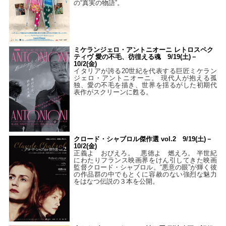
の“真実の物語”。
ミケランジェロ・アントニオーニ レトロスペク
ティヴ 愛の不毛、彷徨える魂 9/19(土)－
10/2(金)
イタリアが誇る20世紀を代表する巨匠ミケラン
ジェロ・アントニオーニ。 現代人が抱える孤
独、愛の不毛を描き、世界を揺るがした初期代
表作がスクリーンに甦る。
クロード・シャブロル傑作選 vol.2 9/19(土)－
10/2(金)
正義よ おびえろ。 悪徳よ 燃えろ。 半世紀
にわたりフランス映画界をけん引してきた映画
監督クロード・シャブロル。“悪意の眼”が輝く彼
の作品群の中でもとくに容赦のない強烈な魅力
をはなつ伝説の３本を公開。