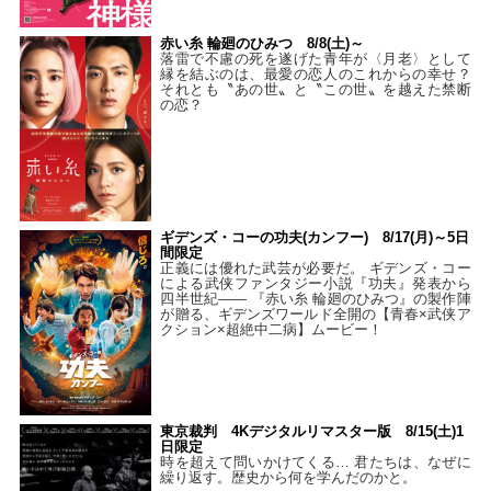
赤い糸 輪廻のひみつ 8/8(土)～
落雷で不慮の死を遂げた青年が〈月老〉として
縁を結ぶのは、最愛の恋人のこれからの幸せ？
それとも〝あの世〟と〝この世〟を越えた禁断
の恋？
ギデンズ・コーの功夫(カンフー) 8/17(月)～5日
間限定
正義には優れた武芸が必要だ。 ギデンズ・コー
による武侠ファンタジー小説『功夫』発表から
四半世紀―― 『赤い糸 輪廻のひみつ』の製作陣
が贈る、ギデンズワールド全開の【青春×武侠ア
クション×超絶中二病】ムービー！
東京裁判 4Kデジタルリマスター版 8/15(土)1
日限定
時を超えて問いかけてくる… 君たちは、なぜに
繰り返す。歴史から何を学んだのかと。