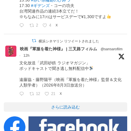
17:30
#ギデンズ
・コーの功夫
台湾関連作品の連続3本立てだ！
※ちなみに17㈪はサービスデーで¥1,300ですよ
2
4
X
横浜シネマリン リツイートされました
映画『軍服を着た神様』 | 三叉路フィルム
@sansarofilm
·
12h
文化放送「武田砂鉄 ラジオマガジン」
ポッドキャストで聞き逃し無料配信中
遠藤協・藤野陽平（映画『軍服を着た神様』監督＆文化
人類学者）（2026年8月3日放送分）
12
21
X
さらに読み込む