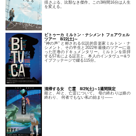
揺さぶる、比類なき傑作。この3時間16分は人生
を変える。
ビトゥーカ ミルトン・ナシメント フェアウェル
ツアー 8/22(土)～
“神の声” と称される伝説的音楽家ミルトン・ナ
シメント、その半生と2022年最後のツアーに迫
った圧巻のドキュメンタリー。ミルトンを崇拝
する57名による証言と、本人のインタヴュー&ラ
イブフッテージで綴る115分。
清掃する女 亡霊 8/29(土)～1週間限定
能と、AIと、亡霊について。 母の終わりは娘の
終わり、 何者でもない私の始まり――