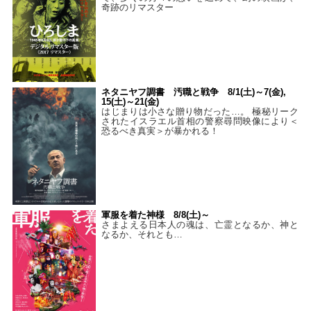
奇跡のリマスター
ネタニヤフ調書 汚職と戦争 8/1(土)～7(金),
15(土)～21(金)
はじまりは小さな贈り物だった…。 極秘リーク
されたイスラエル首相の警察尋問映像により＜
恐るべき真実＞が暴かれる！
軍服を着た神様 8/8(土)～
さまよえる日本人の魂は、亡霊となるか、神と
なるか、それとも…