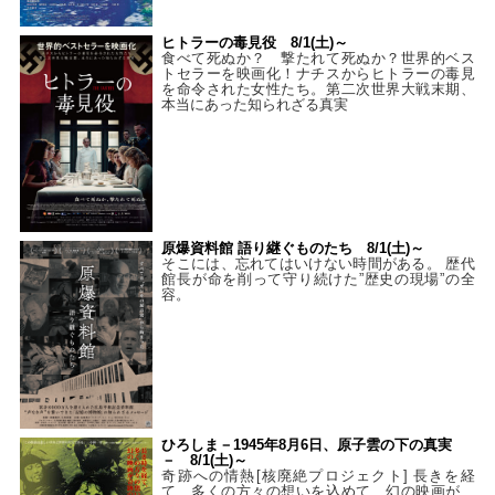
ヒトラーの毒見役 8/1(土)～
食べて死ぬか？ 撃たれて死ぬか？世界的ベス
トセラーを映画化！ナチスからヒトラーの毒見
を命令された女性たち。第二次世界大戦末期、
本当にあった知られざる真実
原爆資料館 語り継ぐものたち 8/1(土)～
そこには、忘れてはいけない時間がある。 歴代
館長が命を削って守り続けた”歴史の現場”の全
容。
ひろしま－1945年8月6日、原子雲の下の真実
－ 8/1(土)～
奇跡への情熱[核廃絶プロジェクト] 長きを経
て、多くの方々の想いを込めて、幻の映画が、