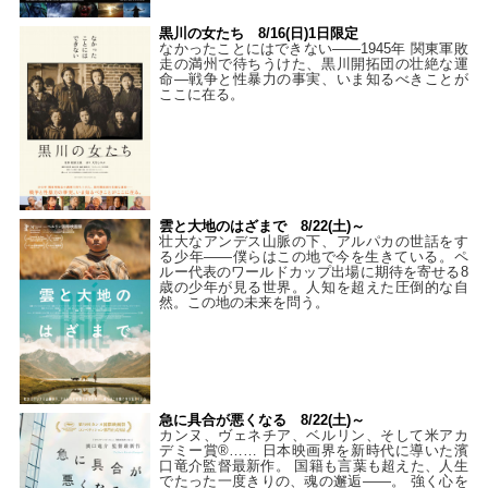
黒川の女たち 8/16(日)1日限定
なかったことにはできない——1945年 関東軍敗
走の満州で待ちうけた、黒川開拓団の壮絶な運
命―戦争と性暴力の事実、いま知るべきことが
ここに在る。
雲と大地のはざまで 8/22(土)～
壮大なアンデス山脈の下、アルパカの世話をす
る少年――僕らはこの地で今を生きている。ペ
ルー代表のワールドカップ出場に期待を寄せる8
歳の少年が見る世界。人知を超えた圧倒的な自
然。この地の未来を問う。
急に具合が悪くなる 8/22(土)～
カンヌ、ヴェネチア、ベルリン、そして米アカ
デミー賞®…… 日本映画界を新時代に導いた濱
口竜介監督最新作。 国籍も言葉も超えた、人生
でたった一度きりの、魂の邂逅――。 強く心を