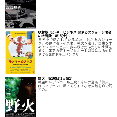
吹替版 モンキービジネス おさるのジョージ著者
の大冒険 8/15(土)～
世界中で愛されている絵本「おさるのジョー
ジ」の原作者レイ夫妻。戦火を逃れ、自由を求
めてジョージと共に歩み続けたふたりの生涯を
描く、米アカデミーノミネート監督による心揺
さぶる傑作ドキュメンタリー
野火 8/16(日)1日限定
戦後81年アンコール上映！今年の夏も『野火』
はスクリーンに帰ってくる！なぜ大地を血で汚
すのか