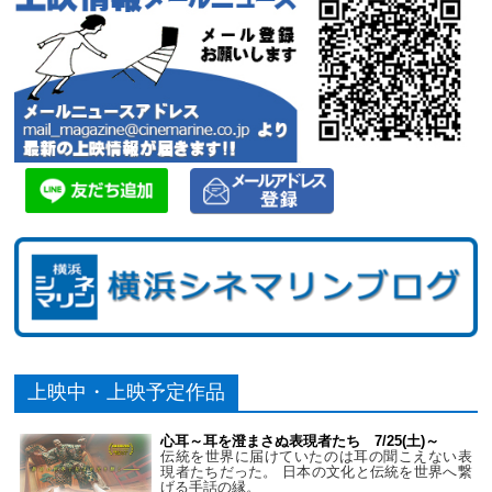
上映中・上映予定作品
心耳～耳を澄まさぬ表現者たち 7/25(土)～
伝統を世界に届けていたのは耳の聞こえない表
現者たちだった。 日本の文化と伝統を世界へ繋
げる手話の縁。