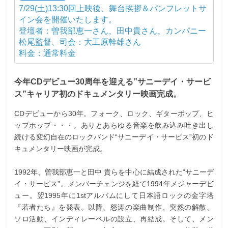
7/29(土)13:30回上映後、舞台挨拶＆パンフレットサ
イン会を開催いたします。
登壇者：曽我部恵一さん、田中貴さん、カンパニー
松尾監督、司会：大工原幹雄さん
料金：通常料金
今年CDデビュー30周年を迎える”サニーデイ・サービ
ス”キャリア初のドキュメンタリー映画完成。
CDデビューから30年。フォーク、ロック、ギターポップ、ヒ
ップホップ・・・。ありとあらゆる音楽を飲み込み吐き出し
続ける変幻自在のロックバンド“サニーデイ・サービス”初のド
キュメンタリー映画が完成。
1992年、曽我部恵一と田中 貴らを中心に結成された“サニーデ
イ・サービス”。メンバーチェンジを経て1994年メジャーデビ
ュー。翌1995年に1stアルバムにして日本語ロックの金字塔
『若者たち』を発表。以降、怒涛の楽曲制作、突然の解散、
ソロ活動、インディレーベルの設立、再結成。そして、メン