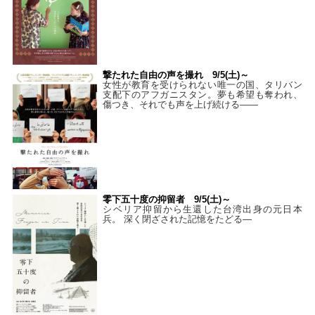
撃たれた自由の声を撮れ 9/5(土)～
女性が教育を受けられない唯一の国、タリバン
支配下のアフガニスタン。夢も希望も奪われ、
傷つき、それでも声を上げ続ける——
零下五十度の抑留者 9/5(土)～
シベリア抑留から生還した台湾出身の元日本
兵。 深く閉ざされた記憶をたどる—