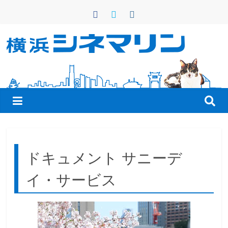
コ
ン
テ
ン
横
ツ
へ
浜
ス
キ
シ
ッ
プ
ネ
ドキュメント サニーデ
マ
イ・サービス
リ
ン