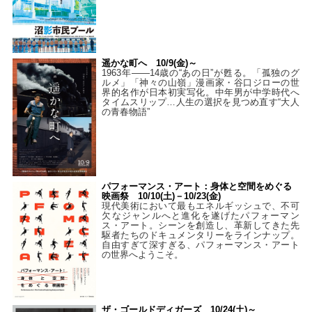
遥かな町へ 10/9(金)～
1963年――14歳の“あの日”が甦る。「孤独のグ
ルメ」「神々の山嶺」漫画家・谷口ジローの世
界的名作が日本初実写化。中年男が中学時代へ
タイムスリップ…人生の選択を見つめ直す“大人
の青春物語”
パフォーマンス・アート：身体と空間をめぐる
映画祭 10/10(土)－10/23(金)
現代美術において最もエネルギッシュで、不可
欠なジャンルへと進化を遂げたパフォーマン
ス・アート。シーンを創造し、革新してきた先
駆者たちのドキュメンタリーをラインナップ。
自由すぎて深すぎる、パフォーマンス・アート
の世界へようこそ。
ザ・ゴールドディガーズ 10/24(土)～