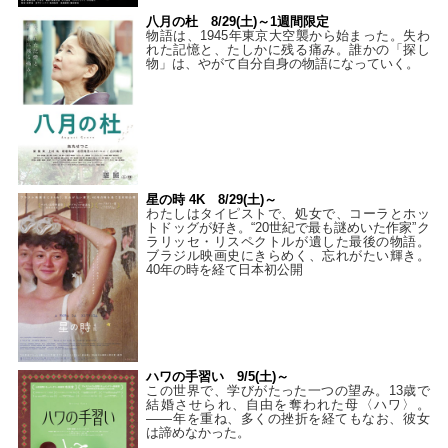
八月の杜 8/29(土)～1週間限定
物語は、1945年東京大空襲から始まった。失わ
れた記憶と、たしかに残る痛み。誰かの「探し
物」は、やがて自分自身の物語になっていく。
星の時 4K 8/29(土)～
わたしはタイピストで、処⼥で、コーラとホッ
トドッグが好き。“20世紀で最も謎めいた作家”ク
ラリッセ・リスペクトルが遺した最後の物語。
ブラジル映画史にきらめく、忘れがたい輝き。
40年の時を経て⽇本初公開
ハワの手習い 9/5(土)～
この世界で、学びがたった一つの望み。13歳で
結婚させられ、自由を奪われた母〈ハワ〉。
——年を重ね、多くの挫折を経てもなお、彼女
は諦めなかった。