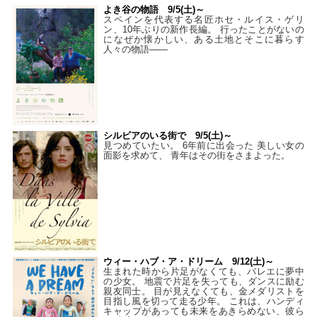
よき谷の物語 9/5(土)～
スペインを代表する名匠ホセ・ルイス・ゲリ
ン、10年ぶりの新作長編。 行ったことがないの
になぜか懐かしい、ある土地とそこに暮らす
人々の物語――
シルビアのいる街で 9/5(土)～
見つめていたい。 6年前に出会った 美しい女の
面影を求めて、 青年はその街をさまよった。
ウィー・ハブ・ア・ドリーム 9/12(土)～
生まれた時から片足がなくても、バレエに夢中
の少女。 地震で片足を失っても、ダンスに励む
親友同士。 目が見えなくても、金メダリストを
目指し風を切って走る少年。 これは、ハンディ
キャップがあっても未来をあきらめない、彼ら