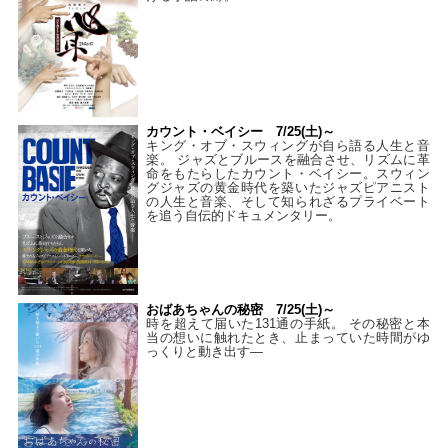
カウント・ベイシー 7/25(土)～
キング・オブ・スウィングが自ら語る人生と音
楽。 ジャズとブルースを融合させ、リズムに革
命をもたらしたカウント・ベイシー。スウィン
グジャズの黄金時代を築いたジャズピアニスト
の人生と音楽、そして知られざるプライベート
を追う自伝的ドキュメンタリー。
おばあちゃんの秘密 7/25(土)～
時を超えて届いた131通の手紙。 その秘密と本
当の想いに触れたとき、止まっていた時間がゆ
っくりと動き出す―