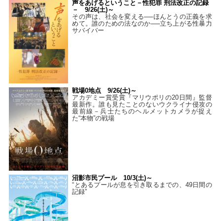
声をあげるということ－性犯罪 刑法改正の記録
－ 9/26(土)～
その声は、社会を変える──ほんとうの正義を求
めて。誰のための法なのか──立ち上がる性暴力
サバイバー
戦場0地点 9/26(土)～
アカデミー賞受賞『マリウポリの20日間』監督
最新作。誰も見たことのないウクライナ侵攻の
最前線－兵士たちのヘルメットカメラが捉え
た“本物”の戦場
沼影市民プール 10/3(土)～
“とあるプールが息を引き取るまでの、49日間の
記録”