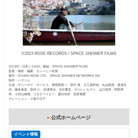
観
た
い
映
画
は
©2023 ROSE RECORDS / SPACE SHOWER FILMS
こ
の
2023年／日本／145分／配給：SPACE SHOWER FILMS
街
監督・撮影・編集：カンパニー松尾
製作：STUDIO ROSE LTD. SPACE SHOWER NETWORKS INC.
で
制作：ハマジム
出演：サニーデイ・サービス、曽我部恵一、田中 貴、大工原幹雄、丸山晴茂、渡邊文
武、藏本真彦、新井 仁、杉浦英治、北沢夏音、やついいちろう、山口保幸、阿部孝
明、小宮山雄飛、ワタナベイビー、夏目知幸、安部勇磨
ナレーション：小泉今日子
公式ホームページ
イベント情報