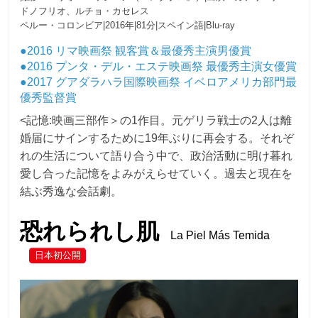
ドノフリオ、ルチョ・カセレス
ペルー・コロンビア|2016年|81分|スペイン語|Blu-ray
●2016 リマ映画祭 観客賞＆最優秀主演男優賞
●2016 プンタ・デル・エステ映画祭 最優秀主演女優賞
●2017 グアダラハラ国際映画祭 イベロアメリカ部門最
優秀監督賞
<記憶:映画三部作＞の1作目。元ゲリラ戦士の2人は離
婚届にサインするために19年ぶりに再会する。それぞ
れの生活について語り合う中で、政治活動に明け暮れ
愛し合った記憶をよみがえらせていく。過去と現在を
結ぶ秀逸な会話劇。
恐れられし肌
La Piel Más Temida
日本初公開