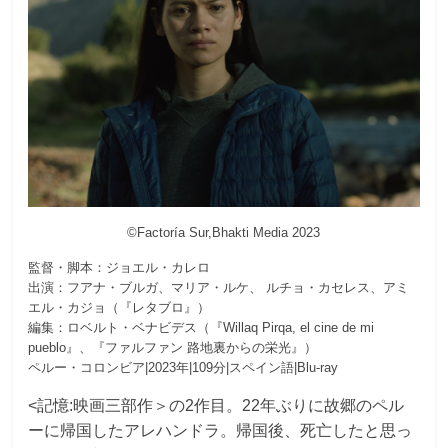
©Factoría Sur,Bhakti Media 2023
監督・脚本：ジョエル・カレロ
出演：フアナ・ブルガ、マリア・ルケ、 ルチョ・カセレス、アミ
エル・カジョ（『レタブロ』）
編集：ロベルト・ベナビデス（『Willaq Pirqa, el cine de mi
pueblo』、『ファルファン 路地裏からの栄光』）
ペルー・コロンビア|2023年|109分|スペイン語|Blu-ray
<記憶:映画三部作＞の2作目。22年ぶりに故郷のペル
ーに帰国したアレハンドラ。帰国後、死亡したと思っ