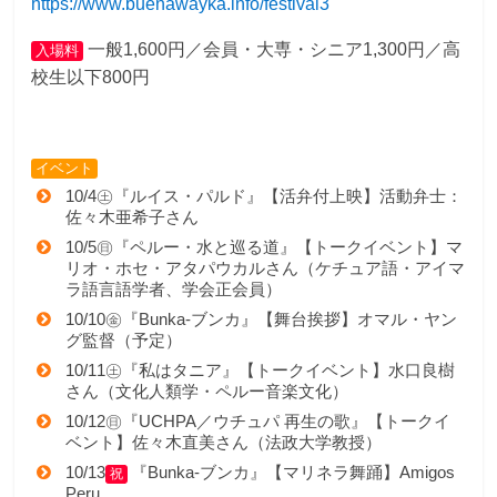
https://www.buenawayka.info/festival3
一般1,600円／会員・大専・シニア1,300円／高
入場料
校生以下800円
イベント
10/4㊏『ルイス・パルド』【活弁付上映】活動弁士：
佐々木亜希子さん
10/5㊐『ペルー・水と巡る道』【トークイベント】マ
リオ・ホセ・アタパウカルさん（ケチュア語・アイマ
ラ語言語学者、学会正会員）
10/10㊎『Bunka-ブンカ』【舞台挨拶】オマル・ヤン
グ監督（予定）
10/11㊏『私はタニア』【トークイベント】水口良樹
さん（文化人類学・ペルー音楽文化）
10/12㊐『UCHPA／ウチュパ 再生の歌』【トークイ
ベント】佐々木直美さん（法政大学教授）
10/13
『Bunka-ブンカ』【マリネラ舞踊】Amigos
祝
Peru