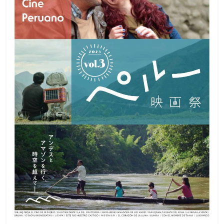
観
た
い
映
画
は
こ
の
街
で