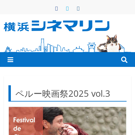
コ
ン
テ
ン
横
ツ
へ
浜
ス
キ
シ
ッ
プ
ネ
ペルー映画祭2025 vol.3
マ
リ
ン