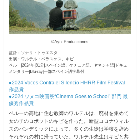
©Ayni Producciones
監督：ソナリ・トゥエスタ
出演：ワルテル・ベラスケス、キピ
ペルー|2024年|81分|スペイン語、ケチュア語、ヤネシャ語|ドキュ
メンタリー|Blu-ray|一部スペイン語字幕付
●2024 Voces Contra el Silencio HHRR Film Festival
作品賞
●2024 ワヌコ映画祭“Cinema Goes to School” 部門 最
優秀作品賞
ペルーの高地に住む教師のワルテルは、廃材を集めて
女の子のロボットのキピを作った。新型コロナウィル
スのパンデミックによって、多くの生徒は学校を辞め
それぞれの村に帰っていた。ワルテル先生はキピと共