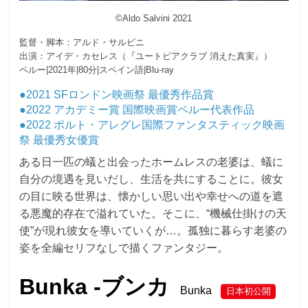
©Aldo Salvini 2021
監督・脚本：アルド・サルビニ
出演：アイデ・カセレス（『ユートピアクラブ 消えた真実』）
ペルー|2021年|80分|スペイン語|Blu-ray
●2021 SFロンドン映画祭 最優秀作品賞
●2022 アカデミー賞 国際映画賞ペルー代表作品
●2022 ポルト・アレグレ国際ファンタスティック映画
祭 最優秀女優賞
ある日一匹の蟻と出会ったホームレスの老婆は、蟻に
自分の境遇を見いだし、生活を共にすることに。彼女
の目に映る世界は、懐かしい思い出や幸せへの道を遮
る悪魔的存在で溢れていた。そこに、“機械仕掛けの天
使”が現れ彼女を導いていくが…。孤独に暮らす老婆の
姿を全編セリフなしで描くファンタジー。
Bunka -ブンカ
Bunka
日本初公開