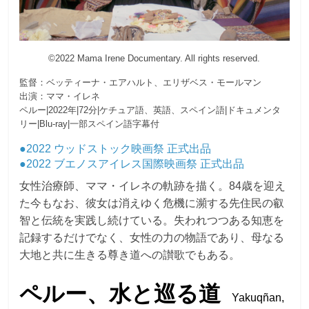
©2022 Mama Irene Documentary. All rights reserved.
監督：ベッティーナ・エアハルト、エリザベス・モールマン
出演：ママ・イレネ
ペルー|2022年|72分|ケチュア語、英語、スペイン語|ドキュメンタ
リー|Blu-ray|一部スペイン語字幕付
●2022 ウッドストック映画祭 正式出品
●2022 ブエノスアイレス国際映画祭 正式出品
女性治療師、ママ・イレネの軌跡を描く。84歳を迎え
た今もなお、彼女は消えゆく危機に瀕する先住民の叡
智と伝統を実践し続けている。失われつつある知恵を
記録するだけでなく、女性の力の物語であり、母なる
大地と共に生きる尊き道への讃歌でもある。
ペルー、水と巡る道
Yakuqñan,