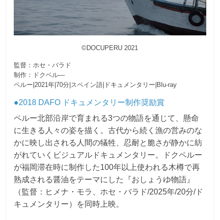
©DOCUPERU 2021
監督：ホセ・バラド
制作：ドクベル―
ペルー|2021年|70分|スペイン語|ドキュメンタリー|Blu-ray
●2018 DAFO ドキュメンタリー制作奨励賞
ペルー北部沿岸で育まれる3つの物語を通じて、懸命
に生きる人々の姿を描く。古代から続く漁の営みのな
かに映し出される人間の犠牲、忍耐と脆さが静かに紡
がれていくビジュアルドキュメンタリー。ドクペルー
が福岡滞在時に制作した100年以上使われる木樽で再
熟成される醤油をテーマにした『おしょうゆ物語』
（監督：ヒメナ・モラ、ホセ・バラド/2025年/20分/ド
キュメンタリー）を同時上映。