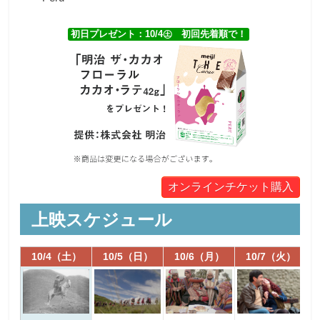
初日プレゼント：10/4㊏ 初回先着順で！
オンラインチケット購入
上映スケジュール
10/4（土）
10/5（日）
10/6（月）
10/7（火）