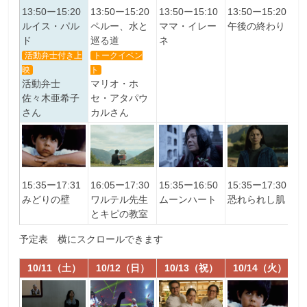
13:50ー15:10
1
13:50ー15:20
13:50ー15:20
13:50ー15:20
ママ・イレー
私
ルイス・パル
ペルー、水と
午後の終わり
ネ
ド
巡る道
活動弁士付き上
トークイベン
映
ト
活動弁士
マリオ・ホ
佐々木亜希子
セ・アタパウ
さん
カルさん
15:35ー17:31
1
16:05ー17:30
15:35ー16:50
15:35ー17:30
みどりの壁
霧
ワルテル先生
ムーンハート
恐れられし肌
ゆ
とキピの教室
予定表 横にスクロールできます
10/11（土）
10/12（日）
10/13（祝）
10/14（火）