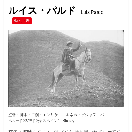
ルイス・パルド
Luis Pardo
特別上映
監督・脚本・主演：エンリケ・コルネホ・ビジャヌエバ
ペルー|1927年|49分|スペイン語|Blu-ray
有名な盗賊ルイス・パルドの生涯を描いたペルー初の