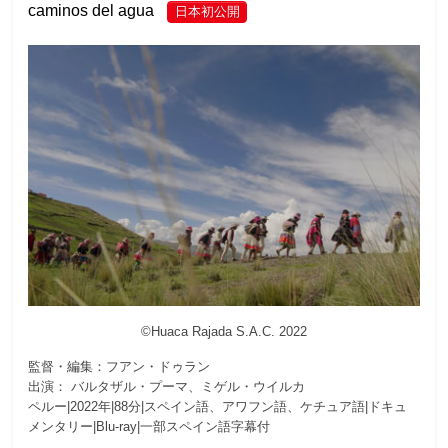
caminos del agua
日本初公開
©Huaca Rajada S.A.C. 2022
監督・編集：フアン・ドゥラン
出演： バルタザル・プーマ、ミゲル・ウイルカ
ペルー|2022年|88分|スペイン語、アワフン語、ケチュア語|ドキュ
メンタリー|Blu-ray|一部スペイン語字幕付