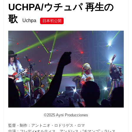
UCHPA/ウチュパ 再生の
歌
Uchpa
日本初公開
©2025 Ayni Producciones
監督・制作：アントニオ・ロドリゲス・ロマ
出演：フレディ•オルティス、アンドレス・“チマンゴ”・ラレス