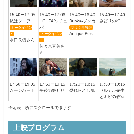
15:40ー17:06
15:40ー17:40
15:40ー17:05
15:40ー16:40
1
UCHPA/ウチュ
みどりの壁
私はタニア
Bunka-ブンカ
ペ
パ
巡
トークイベン
マリネラ舞踊
Amigos Peru
トークイベン
ト
水口良樹さん
ト
佐々木直美さ
ん
1
17:50ー19:05
17:50ー19:15
17:20ー19:15
17:50ー19:15
罪
ムーンハート
午後の終わり
恐れられし肌
ワルテル先生
く
とキピの教室
予定表 横にスクロールできます
上映プログラム