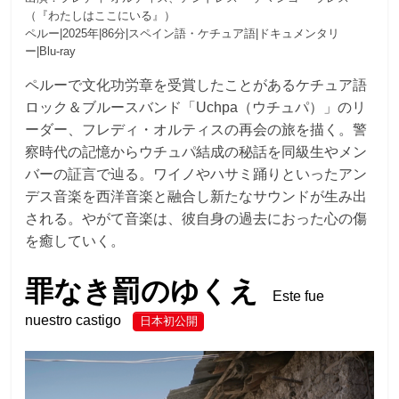
（『わたしはここにいる』）
ペルー|2025年|86分|スペイン語・ケチュア語|ドキュメンタリ
ー|Blu-ray
ペルーで文化功労章を受賞したことがあるケチュア語
ロック＆ブルースバンド「Uchpa（ウチュパ）」のリ
ーダー、フレディ・オルティスの再会の旅を描く。警
察時代の記憶からウチュパ結成の秘話を同級生やメン
バーの証言で辿る。ワイノやハサミ踊りといったアン
デス音楽を西洋音楽と融合し新たなサウンドが生み出
される。やがて音楽は、彼自身の過去におった心の傷
を癒していく。
罪なき罰のゆくえ
Este fue
nuestro castigo
日本初公開