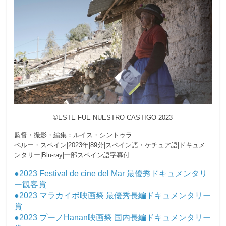
©ESTE FUE NUESTRO CASTIGO 2023
監督・撮影・編集：ルイス・シントゥラ
ペルー・スペイン|2023年|89分|スペイン語・ケチュア語|ドキュメ
ンタリー|Blu-ray|一部スペイン語字幕付
●2023 Festival de cine del Mar 最優秀ドキュメンタリ
ー観客賞
●2023 マラカイボ映画祭 最優秀長編ドキュメンタリー
賞
●2023 プーノHanan映画祭 国内長編ドキュメンタリー