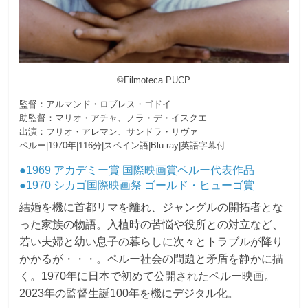
©Filmoteca PUCP
監督：アルマンド・ロブレス・ゴドイ
助監督：マリオ・アチャ、ノラ・デ・イスクエ
出演：フリオ・アレマン、サンドラ・リヴァ
ペルー|1970年|116分|スペイン語|Blu-ray|英語字幕付
●1969 アカデミー賞 国際映画賞ペルー代表作品
●1970 シカゴ国際映画祭 ゴールド・ヒューゴ賞
結婚を機に首都リマを離れ、ジャングルの開拓者とな
った家族の物語。入植時の苦悩や役所との対立など、
若い夫婦と幼い息子の暮らしに次々とトラブルが降り
かかるが・・・。ペルー社会の問題と矛盾を静かに描
く。1970年に日本で初めて公開されたペルー映画。
2023年の監督生誕100年を機にデジタル化。