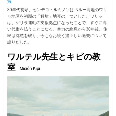
賞
80年代初頭、センデロ・ルミノソはペルー高地のワリ
ャ地区を初期の「解放」地帯の一つとした。ワリャ
は、ゲリラ運動の支援拠点になったことで、すぐに高
い代償を払うことになる。暴力の終息から30年後、住
民は沈黙を破り、今もなお続く痛々しい過去について
語りだした。
ワルテル先生とキピの教
室
Misión Kipi