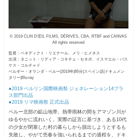
© 2019 CLIN D’ŒIL FILMS, DÉRIVES, CBA, RTBF and CANVAS
All rights reserved
監督：ベネディクト・リエナール、メリ・ヒメネス
出演：タニット・リディア・コキチェ・セネポ、イスマエル・バス
ケス・コルチャド
ベルギー・オランダ・ペルー|2019年|85分|スペイン語|ドキュメン
タリー|Blu-ray
●2019 ベルリン国際映画祭 ジェネレーション14プラ
ス部門出品
●2019 リマ映画祭 正式出品
ペルー北部の鉱山地帯。熱帯雨林の間をアマゾン川が
ゆるやかに流れいく。実際の証言に基づき、ある10代
の少女が閉塞した村の暮らしから脱出しようとするも
失敗し、やがて売春を強いられるまでの過程を、ドキ