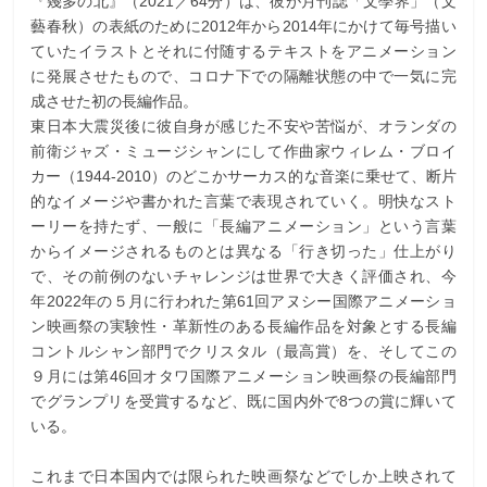
『幾多の北』（2021／64分）は、彼が月刊誌「文學界」（文
藝春秋）の表紙のために2012年から2014年にかけて毎号描い
ていたイラストとそれに付随するテキストをアニメーション
に発展させたもので、コロナ下での隔離状態の中で一気に完
成させた初の長編作品。
東日本大震災後に彼自身が感じた不安や苦悩が、オランダの
前衛ジャズ・ミュージシャンにして作曲家ウィレム・ブロイ
カー（1944-2010）のどこかサーカス的な音楽に乗せて、断片
的なイメージや書かれた言葉で表現されていく。明快なスト
ーリーを持たず、一般に「長編アニメーション」という言葉
からイメージされるものとは異なる「行き切った」仕上がり
で、その前例のないチャレンジは世界で大きく評価され、今
年2022年の５月に行われた第61回アヌシー国際アニメーショ
ン映画祭の実験性・革新性のある長編作品を対象とする長編
コントルシャン部門でクリスタル（最高賞）を、そしてこの
９月には第46回オタワ国際アニメーション映画祭の長編部門
でグランプリを受賞するなど、既に国内外で8つの賞に輝いて
いる。
これまで日本国内では限られた映画祭などでしか上映されて