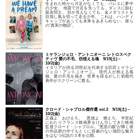
生まれた時から片足がなくても、バレエに夢中
の少女。 地震で片足を失っても、ダンスに励む
親友同士。 目が見えなくても、金メダリストを
目指し風を切って走る少年。 これは、ハンディ
キャップがあっても未来をあきらめない、彼ら
の“真実の物語”。
ミケランジェロ・アントニオーニ レトロスペク
ティヴ 愛の不毛、彷徨える魂 9/19(土)－
10/2(金)
イタリアが誇る20世紀を代表する巨匠ミケラン
ジェロ・アントニオーニ。 現代人が抱える孤
独、愛の不毛を描き、世界を揺るがした初期代
表作がスクリーンに甦る。
クロード・シャブロル傑作選 vol.2 9/19(土)－
10/2(金)
正義よ おびえろ。 悪徳よ 燃えろ。 半世紀
にわたりフランス映画界をけん引してきた映画
監督クロード・シャブロル。“悪意の眼”が輝く彼
の作品群の中でもとくに容赦のない強烈な魅力
をはなつ伝説の３本を公開。