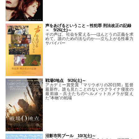
声をあげるということ－性犯罪 刑法改正の記録
－ 9/26(土)～
その声は、社会を変える──ほんとうの正義を求
めて。誰のための法なのか──立ち上がる性暴力
サバイバー
戦場0地点 9/26(土)～
アカデミー賞受賞『マリウポリの20日間』監督
最新作。誰も見たことのないウクライナ侵攻の
最前線－兵士たちのヘルメットカメラが捉え
た“本物”の戦場
沼影市民プール 10/3(土)～