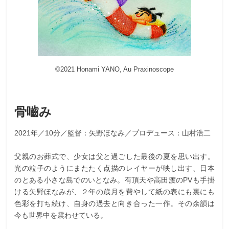
©2021 Honami YANO, Au Praxinoscope
骨嚙み
2021年／10分／監督：矢野ほなみ／プロデュース：山村浩二
父親のお葬式で、少女は父と過ごした最後の夏を思い出す。
光の粒子のようにまたたく点描のレイヤーが映し出す、日本
のとある小さな島でのいとなみ。有頂天や高田渡のPVも手掛
ける矢野ほなみが、２年の歳月を費やして紙の表にも裏にも
色彩を打ち続け、自身の過去と向き合った一作。その余韻は
今も世界中を震わせている。