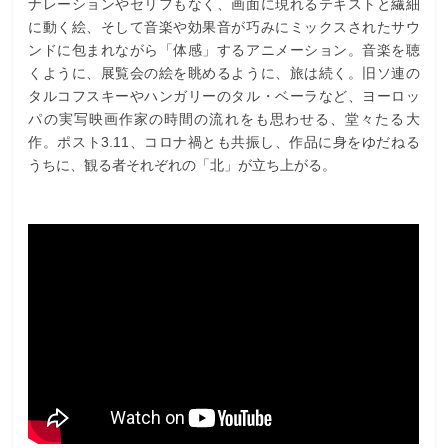
ナレーションやセリフもなく、画面に現れるテキストと繊細
に動く絵、そして音楽や効果音が巧みにミックスされたサウ
ンドに包まれながら「体感」するアニメーション。音楽を聴
くように、展覧会の絵を眺めるように、旅は続く。旧ソ連の
タルコフスキーやハンガリーのタル・ベーラなど、ヨーロッ
パの実写映画作家の時間の流れをも思わせる、堂々たる大
作。ポスト3.11、コロナ禍とも共振し、作品に身をゆだねる
うちに、観る者それぞれの「北」が立ち上がる。