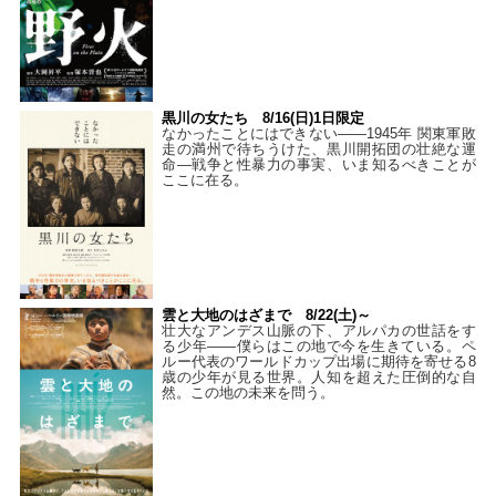
黒川の女たち 8/16(日)1日限定
なかったことにはできない——1945年 関東軍敗
走の満州で待ちうけた、黒川開拓団の壮絶な運
命―戦争と性暴力の事実、いま知るべきことが
ここに在る。
雲と大地のはざまで 8/22(土)～
壮大なアンデス山脈の下、アルパカの世話をす
る少年――僕らはこの地で今を生きている。ペ
ルー代表のワールドカップ出場に期待を寄せる8
歳の少年が見る世界。人知を超えた圧倒的な自
然。この地の未来を問う。