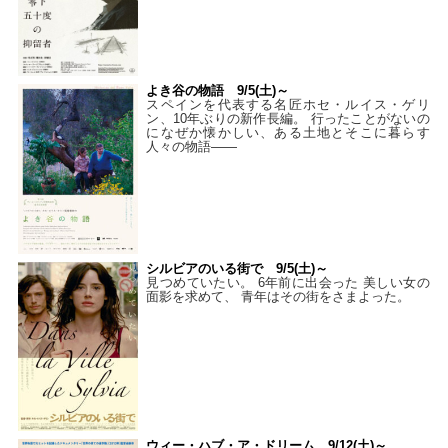
よき谷の物語 9/5(土)～
スペインを代表する名匠ホセ・ルイス・ゲリ
ン、10年ぶりの新作長編。 行ったことがないの
になぜか懐かしい、ある土地とそこに暮らす
人々の物語――
シルビアのいる街で 9/5(土)～
見つめていたい。 6年前に出会った 美しい女の
面影を求めて、 青年はその街をさまよった。
ウィー・ハブ・ア・ドリーム 9/12(土)～