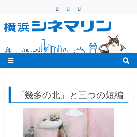
コ
ン
テ
ン
横
ツ
へ
浜
ス
キ
シ
ッ
プ
ネ
『幾多の北』と三つの短編
マ
リ
ン