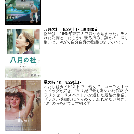
八月の杜 8/29(土)～1週間限定
物語は、1945年東京大空襲から始まった。失わ
れた記憶と、たしかに残る痛み。誰かの「探し
物」は、やがて自分自身の物語になっていく。
星の時 4K 8/29(土)～
わたしはタイピストで、処⼥で、コーラとホッ
トドッグが好き。“20世紀で最も謎めいた作家”ク
ラリッセ・リスペクトルが遺した最後の物語。
ブラジル映画史にきらめく、忘れがたい輝き。
40年の時を経て⽇本初公開