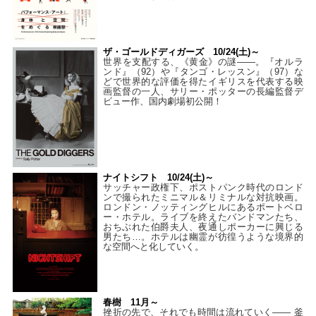
ザ・ゴールドディガーズ 10/24(土)～
世界を支配する、《黄金》の謎――。『オルラ
ンド』（92）や『タンゴ・レッスン』（97）な
どで世界的な評価を得たイギリスを代表する映
画監督の一人、サリー・ポッターの長編監督デ
ビュー作、国内劇場初公開！
ナイトシフト 10/24(土)～
サッチャー政権下、ポストパンク時代のロンド
ンで撮られたミニマル＆リミナルな対抗映画。
ロンドン・ノッティングヒルにあるポートベロ
ー・ホテル。ライブを終えたバンドマンたち、
おちぶれた伯爵夫人、夜通しポーカーに興じる
男たち…。ホテルは幽霊が彷徨うような境界的
な空間へと化していく。
春樹 11月～
挫折の先で、それでも時間は流れていく—— 釜