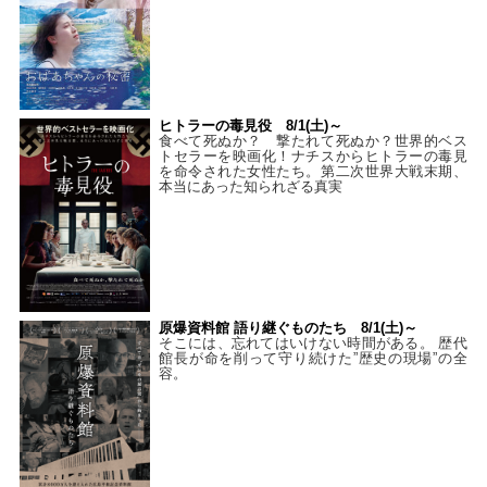
ヒトラーの毒見役 8/1(土)～
食べて死ぬか？ 撃たれて死ぬか？世界的ベス
トセラーを映画化！ナチスからヒトラーの毒見
を命令された女性たち。第二次世界大戦末期、
本当にあった知られざる真実
原爆資料館 語り継ぐものたち 8/1(土)～
そこには、忘れてはいけない時間がある。 歴代
館長が命を削って守り続けた”歴史の現場”の全
容。