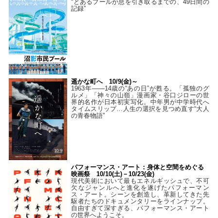
“とあるプールが息を引き取るまでの、49日間の
記録”
遥かな町へ 10/9(金)～
1963年――14歳の“あの日”が甦る。「孤独のグ
ルメ」「神々の山嶺」漫画家・谷口ジローの世
界的名作が日本初実写化。中年男が中学時代へ
タイムスリップ…人生の選択を見つめ直す“大人
の青春物語”
パフォーマンス・アート：身体と空間をめぐる
映画祭 10/10(土)－10/23(金)
現代美術において最もエネルギッシュで、不可
欠なジャンルへと進化を遂げたパフォーマン
ス・アート。シーンを創造し、革新してきた先
駆者たちのドキュメンタリーをラインナップ。
自由すぎて深すぎる、パフォーマンス・アート
の世界へようこそ。