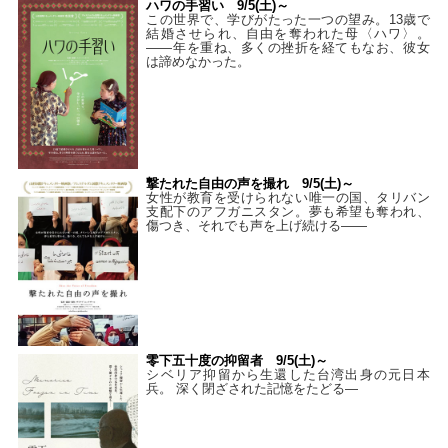
ハワの手習い 9/5(土)～
この世界で、学びがたった一つの望み。13歳で
結婚させられ、自由を奪われた母〈ハワ〉。
——年を重ね、多くの挫折を経てもなお、彼女
は諦めなかった。
撃たれた自由の声を撮れ 9/5(土)～
女性が教育を受けられない唯一の国、タリバン
支配下のアフガニスタン。夢も希望も奪われ、
傷つき、それでも声を上げ続ける——
零下五十度の抑留者 9/5(土)～
シベリア抑留から生還した台湾出身の元日本
兵。 深く閉ざされた記憶をたどる—