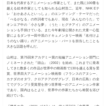
日本を代表するアニメーション作家として、また既に100冊を
越える絵本作家としても知られる山村浩二。近年、NHK Eテ
レ「おかあさんといっしょ」のエンディング・テーマだった
「べるがなる」の作詞者でもあり、現在「みんなのうた」で
オンエア中の「小さな夢」（うた：ヒグチアイ）のアニメー
ションも手掛けている。また今年劇場公開された犬童一心監
督によるダンサー田中泯のドキュメンタリー映画『名付けよ
うのない踊り』のアニメーション・パートを担当したことも
大きな話題を呼んだ。
山村は、第75回米アカデミー賞の短編アニメーション部門に
ノミネートされた『頭山』（2002）を始め、これまでに発表
してきた数多くの作品が世界中の映画祭で130を越える賞を受
賞、世界四大アニメーション映画祭（フランスのアヌシー、
カナダのオタワ、クロアチアのザグレブ、日本の広島）の全
てでグランプリ受賞歴を持つ世界唯一のアニメーション作家
であり、国内はもとより、世界中の作家たちから称賛を浴び
続けている。