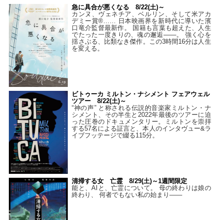
急に具合が悪くなる 8/22(土)～
カンヌ、ヴェネチア、ベルリン、そして米アカ
デミー賞®…… 日本映画界を新時代に導いた濱
口竜介監督最新作。 国籍も言葉も超えた、人生
でたった一度きりの、魂の邂逅――。 強く心を
揺さぶる、比類なき傑作。この3時間16分は人生
を変える。
ビトゥーカ ミルトン・ナシメント フェアウェル
ツアー 8/22(土)～
“神の声” と称される伝説的音楽家ミルトン・ナ
シメント、その半生と2022年最後のツアーに迫
った圧巻のドキュメンタリー。ミルトンを崇拝
する57名による証言と、本人のインタヴュー&ラ
イブフッテージで綴る115分。
清掃する女 亡霊 8/29(土)～1週間限定
能と、AIと、亡霊について。 母の終わりは娘の
終わり、 何者でもない私の始まり――