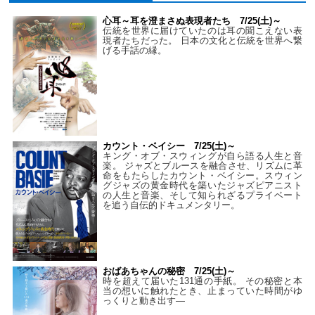
心耳～耳を澄まさぬ表現者たち 7/25(土)～
伝統を世界に届けていたのは耳の聞こえない表
現者たちだった。 日本の文化と伝統を世界へ繋
げる手話の縁。
カウント・ベイシー 7/25(土)～
キング・オブ・スウィングが自ら語る人生と音
楽。 ジャズとブルースを融合させ、リズムに革
命をもたらしたカウント・ベイシー。スウィン
グジャズの黄金時代を築いたジャズピアニスト
の人生と音楽、そして知られざるプライベート
を追う自伝的ドキュメンタリー。
おばあちゃんの秘密 7/25(土)～
時を超えて届いた131通の手紙。 その秘密と本
当の想いに触れたとき、止まっていた時間がゆ
っくりと動き出す―