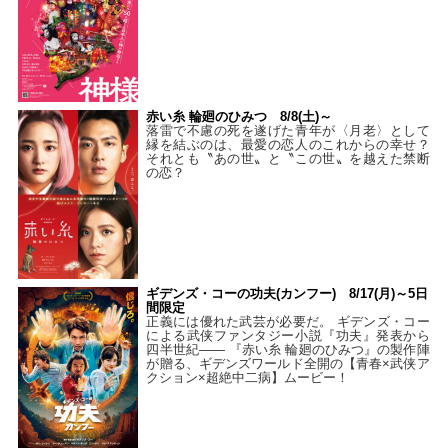
赤い糸 輪廻のひみつ 8/8(土)～
落雷で不慮の死を遂げた青年が〈月老〉として
縁を結ぶのは、最愛の恋人のこれからの幸せ？
それとも〝あの世〟と〝この世〟を越えた禁断
の恋？
ギデンズ・コーの功夫(カンフー) 8/17(月)～5日
間限定
正義には優れた武芸が必要だ。 ギデンズ・コー
による武侠ファンタジー小説『功夫』発表から
四半世紀―― 『赤い糸 輪廻のひみつ』の製作陣
が贈る、ギデンズワールド全開の【青春×武侠ア
クション×超絶中二病】ムービー！