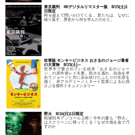
東京裁判 4Kデジタルリマスター版 8/15(土)1
日限定
時を超えて問いかけてくる… 君たちは、なぜに
繰り返す。歴史から何を学んだのかと。
吹替版 モンキービジネス おさるのジョージ著者
の大冒険 8/15(土)～
世界中で愛されている絵本「おさるのジョー
ジ」の原作者レイ夫妻。戦火を逃れ、自由を求
めてジョージと共に歩み続けたふたりの生涯を
描く、米アカデミーノミネート監督による心揺
さぶる傑作ドキュメンタリー
野火 8/16(日)1日限定
戦後81年アンコール上映！今年の夏も『野火』
はスクリーンに帰ってくる！なぜ大地を血で汚
すのか