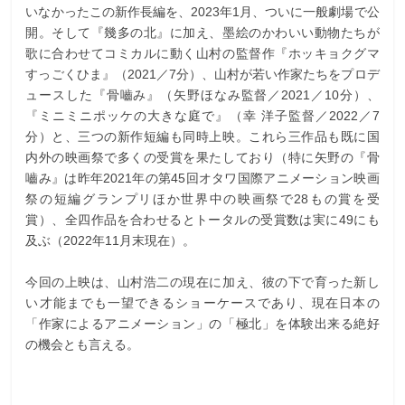
いなかったこの新作長編を、2023年1月、ついに一般劇場で公
開。そして『幾多の北』に加え、墨絵のかわいい動物たちが
歌に合わせてコミカルに動く山村の監督作『ホッキョクグマ
すっごくひま』（2021／7分）、山村が若い作家たちをプロデ
ュースした『骨嚙み』（矢野ほなみ監督／2021／10分）、
『ミニミニポッケの大きな庭で』（幸 洋子監督／2022／7
分）と、三つの新作短編も同時上映。これら三作品も既に国
内外の映画祭で多くの受賞を果たしており（特に矢野の『骨
嚙み』は昨年2021年の第45回オタワ国際アニメーション映画
祭の短編グランプリほか世界中の映画祭で28もの賞を受
賞）、全四作品を合わせるとトータルの受賞数は実に49にも
及ぶ（2022年11月末現在）。
今回の上映は、山村浩二の現在に加え、彼の下で育った新し
い才能までも一望できるショーケースであり、現在日本の
「作家によるアニメーション」の「極北」を体験出来る絶好
の機会とも言える。