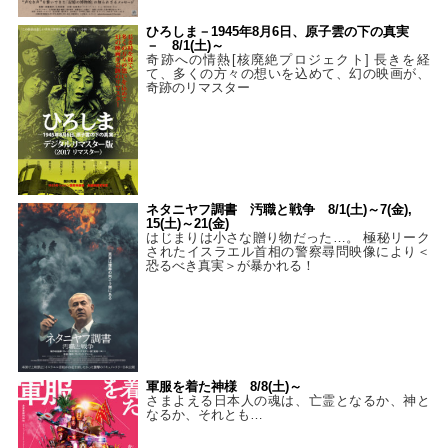
ひろしま－1945年8月6日、原子雲の下の真実
－ 8/1(土)～
奇跡への情熱[核廃絶プロジェクト] 長きを経
て、多くの方々の想いを込めて、幻の映画が、
奇跡のリマスター
ネタニヤフ調書 汚職と戦争 8/1(土)～7(金),
15(土)～21(金)
はじまりは小さな贈り物だった…。 極秘リーク
されたイスラエル首相の警察尋問映像により＜
恐るべき真実＞が暴かれる！
軍服を着た神様 8/8(土)～
さまよえる日本人の魂は、亡霊となるか、神と
なるか、それとも…