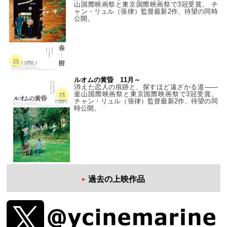
山国際映画祭と東京国際映画祭で3冠受賞。 チ
ャン・リュル（張律）監督最新2作、待望の同時
公開。
ルオムの黄昏 11月～
消えた恋人の痕跡と、探すほど遠ざかる道——
釜山国際映画祭と東京国際映画祭で3冠受賞。
チャン・リュル（張律）監督最新2作、待望の同
時公開。
過去の上映作品