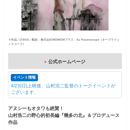
観
た
い
映
画
４作品／計90分／配給：株式会社WOWOWプラス、Au Praxinoscope（オープラクシ
ノスコープ）
は
こ
の
公式ホームページ
街
で
イベント情報
4/23(日)上映後、山村浩二監督のトークイベントが
ございます。
アヌシーもオタワも絶賛！
山村浩二の野心的初長編『幾多の北』＆プロデュース
作品