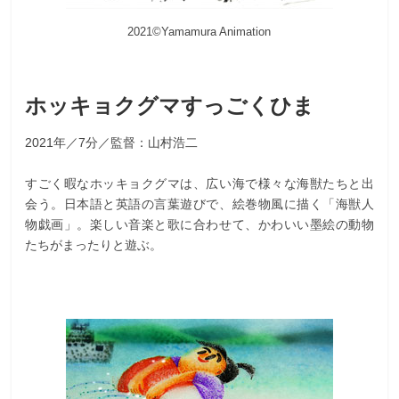
2021©Yamamura Animation
ホッキョクグマすっごくひま
2021年／7分／監督：山村浩二
すごく暇なホッキョクグマは、広い海で様々な海獣たちと出
会う。日本語と英語の言葉遊びで、絵巻物風に描く「海獣人
物戯画」。楽しい音楽と歌に合わせて、かわいい墨絵の動物
たちがまったりと遊ぶ。