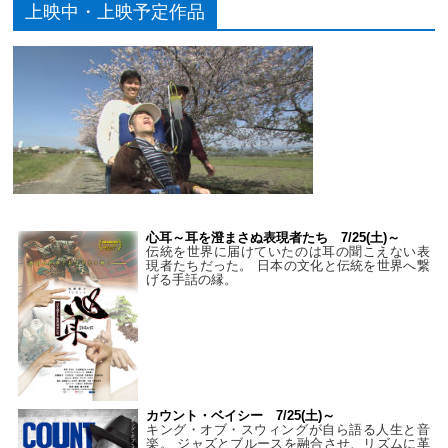
上映中・上映予定作品
心耳～耳を澄まさぬ表現者たち 7/25(土)～
伝統を世界に届けていたのは耳の聞こえない表
現者たちだった。 日本の文化と伝統を世界へ繋
げる手話の縁。
カウント・ベイシー 7/25(土)～
キング・オブ・スウィングが自ら語る人生と音
楽。 ジャズとブルースを融合させ、リズムに革