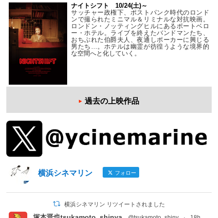
ナイトシフト 10/24(土)～
サッチャー政権下、ポストパンク時代のロンド
ンで撮られたミニマル＆リミナルな対抗映画。
ロンドン・ノッティングヒルにあるポートベロ
ー・ホテル。ライブを終えたバンドマンたち、
おちぶれた伯爵夫人、夜通しポーカーに興じる
男たち…。ホテルは幽霊が彷徨うような境界的
な空間へと化していく。
過去の上映作品
横浜シネマリン
フォロー
横浜シネマリン リツイートされました
塚本晋也tsukamoto_shinya
@tsukamoto_shiny
·
18h