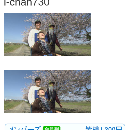
i-chan730
観
た
い
映
画
は
こ
の
街
で