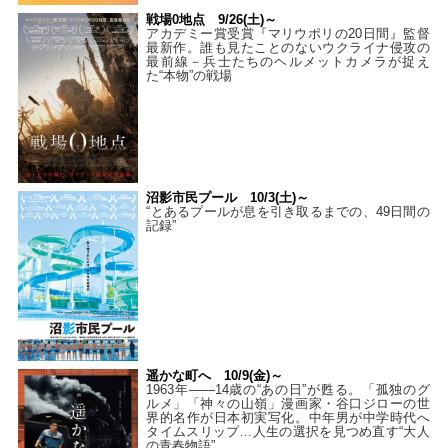
戦場0地点 9/26(土)～
アカデミー賞受賞『マリウポリの20日間』監督
最新作。誰も見たことのないウクライナ侵攻の
最前線－兵士たちのヘルメットカメラが捉え
た“本物”の戦場
沼影市民プール 10/3(土)～
“とあるプールが息を引き取るまでの、49日間の
記録”
遥かな町へ 10/9(金)～
1963年――14歳の“あの日”が甦る。「孤独のグ
ルメ」「神々の山嶺」漫画家・谷口ジローの世
界的名作が日本初実写化。中年男が中学時代へ
タイムスリップ…人生の選択を見つめ直す“大人
の青春物語”