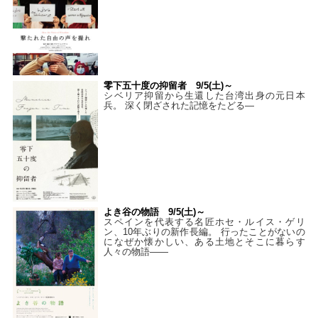
零下五十度の抑留者 9/5(土)～
シベリア抑留から生還した台湾出身の元日本
兵。 深く閉ざされた記憶をたどる—
よき谷の物語 9/5(土)～
スペインを代表する名匠ホセ・ルイス・ゲリ
ン、10年ぶりの新作長編。 行ったことがないの
になぜか懐かしい、ある土地とそこに暮らす
人々の物語――