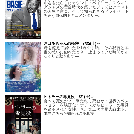
命をもたらしたカウント・ベイシー。スウィン
グジャズの黄金時代を築いたジャズピアニスト
の人生と音楽、そして知られざるプライベート
を追う自伝的ドキュメンタリー。
おばあちゃんの秘密 7/25(土)～
時を超えて届いた131通の手紙。 その秘密と本
当の想いに触れたとき、止まっていた時間がゆ
っくりと動き出す―
ヒトラーの毒見役 8/1(土)～
食べて死ぬか？ 撃たれて死ぬか？世界的ベス
トセラーを映画化！ナチスからヒトラーの毒見
を命令された女性たち。第二次世界大戦末期、
本当にあった知られざる真実