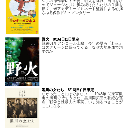
ジ」の原作者レイ夫妻。戦火を逃れ、自由を求
めてジョージと共に歩み続けたふたりの生涯を
描く、米アカデミーノミネート監督による心揺
さぶる傑作ドキュメンタリー
野火 8/16(日)1日限定
戦後81年アンコール上映！今年の夏も『野火』
はスクリーンに帰ってくる！なぜ大地を血で汚
すのか
黒川の女たち 8/16(日)1日限定
なかったことにはできない——1945年 関東軍敗
走の満州で待ちうけた、黒川開拓団の壮絶な運
命―戦争と性暴力の事実、いま知るべきことが
ここに在る。