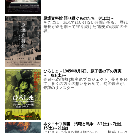
原爆資料館 語り継ぐものたち 8/1(土)～
そこには、忘れてはいけない時間がある。 歴代
館長が命を削って守り続けた”歴史の現場”の全
容。
ひろしま－1945年8月6日、原子雲の下の真実
－ 8/1(土)～
奇跡への情熱[核廃絶プロジェクト] 長きを経
て、多くの方々の想いを込めて、幻の映画が、
奇跡のリマスター
ネタニヤフ調書 汚職と戦争 8/1(土)～7(金),
15(土)～21(金)
はじまりは小さな贈り物だった…。 極秘リーク