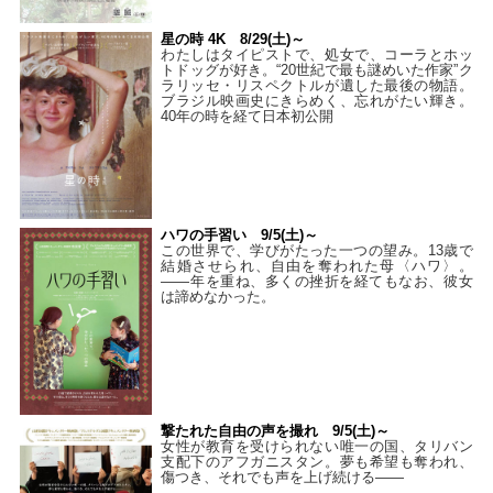
星の時 4K 8/29(土)～
わたしはタイピストで、処⼥で、コーラとホッ
トドッグが好き。“20世紀で最も謎めいた作家”ク
ラリッセ・リスペクトルが遺した最後の物語。
ブラジル映画史にきらめく、忘れがたい輝き。
40年の時を経て⽇本初公開
ハワの手習い 9/5(土)～
この世界で、学びがたった一つの望み。13歳で
結婚させられ、自由を奪われた母〈ハワ〉。
——年を重ね、多くの挫折を経てもなお、彼女
は諦めなかった。
撃たれた自由の声を撮れ 9/5(土)～
女性が教育を受けられない唯一の国、タリバン
支配下のアフガニスタン。夢も希望も奪われ、
傷つき、それでも声を上げ続ける——