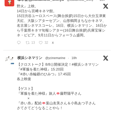
野火』上映。
14日から宮﨑キネマ館。
15日渋谷ユーロスペース(舞台挨拶)15日から大分玉津東
天紅、大阪シアターセブン、山形鶴岡まちなかキネマ、
名古屋シネマスコーレ。16日、横浜シネマリン、16日か
ら千葉県キネマ旬報シアター(16日舞台挨拶)兵庫宝塚シ
ネ・ピピア。9月11日からフォーラム盛岡。
13
32
X
横浜シネマリン
@ycinemarine
·
18h
【クロストーク】8/8㊏開催決定！#横浜シネマリン
『#軍服を着た神様』15:20回
『#赤い糸輪廻のひみつ』17:45回
各上映後
【ゲスト】
『軍服を着た神様』旅人
藤野陽平さん
×
『赤い糸』配給
葉山友美さん＆小島あつ子さん
さてさてどうなることやら！