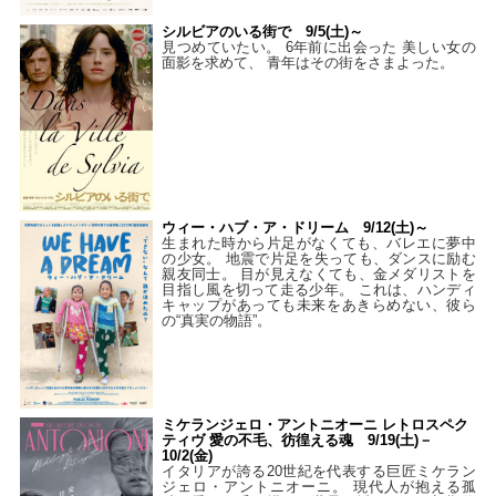
シルビアのいる街で 9/5(土)～
見つめていたい。 6年前に出会った 美しい女の
面影を求めて、 青年はその街をさまよった。
ウィー・ハブ・ア・ドリーム 9/12(土)～
生まれた時から片足がなくても、バレエに夢中
の少女。 地震で片足を失っても、ダンスに励む
親友同士。 目が見えなくても、金メダリストを
目指し風を切って走る少年。 これは、ハンディ
キャップがあっても未来をあきらめない、彼ら
の“真実の物語”。
ミケランジェロ・アントニオーニ レトロスペク
ティヴ 愛の不毛、彷徨える魂 9/19(土)－
10/2(金)
イタリアが誇る20世紀を代表する巨匠ミケラン
ジェロ・アントニオーニ。 現代人が抱える孤