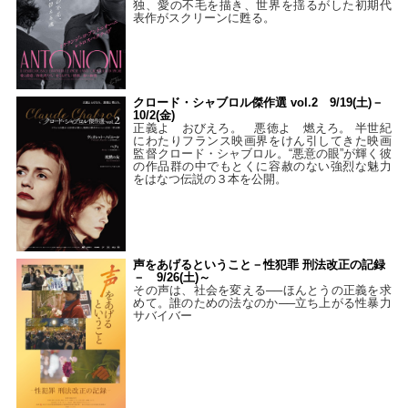
独、愛の不毛を描き、世界を揺るがした初期代
表作がスクリーンに甦る。
クロード・シャブロル傑作選 vol.2 9/19(土)－
10/2(金)
正義よ おびえろ。 悪徳よ 燃えろ。 半世紀
にわたりフランス映画界をけん引してきた映画
監督クロード・シャブロル。“悪意の眼”が輝く彼
の作品群の中でもとくに容赦のない強烈な魅力
をはなつ伝説の３本を公開。
声をあげるということ－性犯罪 刑法改正の記録
－ 9/26(土)～
その声は、社会を変える──ほんとうの正義を求
めて。誰のための法なのか──立ち上がる性暴力
サバイバー