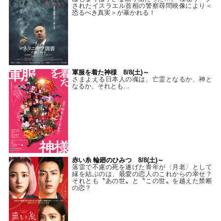
されたイスラエル首相の警察尋問映像により＜
恐るべき真実＞が暴かれる！
軍服を着た神様 8/8(土)～
さまよえる日本人の魂は、亡霊となるか、神と
なるか、それとも…
赤い糸 輪廻のひみつ 8/8(土)～
落雷で不慮の死を遂げた青年が〈月老〉として
縁を結ぶのは、最愛の恋人のこれからの幸せ？
それとも〝あの世〟と〝この世〟を越えた禁断
の恋？