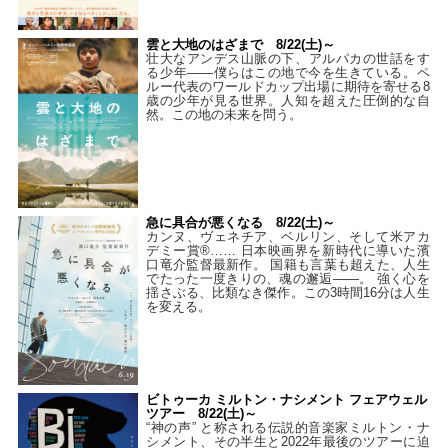
雲と大地のはざまで 8/22(土)～
壮大なアンデス山脈の下、アルパカの世話をす
る少年――僕らはこの地で今を生きている。ペ
ルー代表のワールドカップ出場に期待を寄せる8
歳の少年が見る世界。人知を超えた圧倒的な自
然。この地の未来を問う。
急に具合が悪くなる 8/22(土)～
カンヌ、ヴェネチア、ベルリン、そして米アカ
デミー賞®…… 日本映画界を新時代に導いた濱
口竜介監督最新作。 国籍も言葉も超えた、人生
でたった一度きりの、魂の邂逅――。 強く心を
揺さぶる、比類なき傑作。この3時間16分は人生
を変える。
ビトゥーカ ミルトン・ナシメント フェアウェル
ツアー 8/22(土)～
“神の声” と称される伝説的音楽家ミルトン・ナ
シメント、その半生と2022年最後のツアーに迫