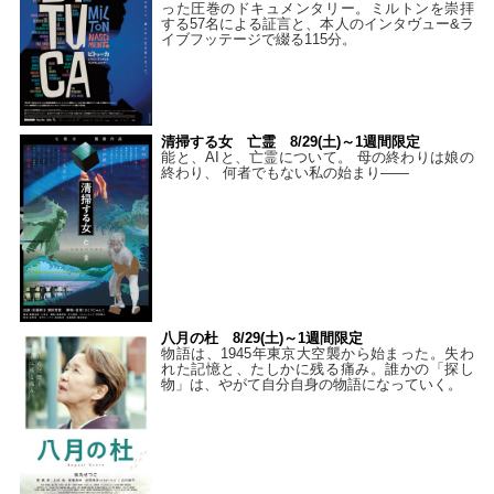
った圧巻のドキュメンタリー。ミルトンを崇拝
する57名による証言と、本人のインタヴュー&ラ
イブフッテージで綴る115分。
清掃する女 亡霊 8/29(土)～1週間限定
能と、AIと、亡霊について。 母の終わりは娘の
終わり、 何者でもない私の始まり――
八月の杜 8/29(土)～1週間限定
物語は、1945年東京大空襲から始まった。失わ
れた記憶と、たしかに残る痛み。誰かの「探し
物」は、やがて自分自身の物語になっていく。