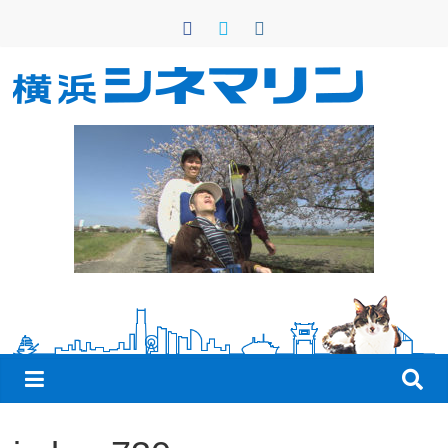
コ
ン
テ
ン
横
ツ
へ
浜
ス
キ
シ
ッ
プ
ネ
マ
リ
ン