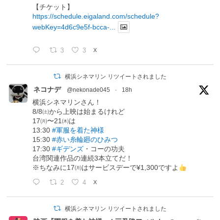
【チケット】
https://schedule.eigaland.com/schedule?
webKey=4d6c9e5f-bcca-...
3
3
X
横浜シネマリン リツイートされました
ネコナデ
@nekonade045
·
18h
横浜シネマリンさん！
8/8㈯から上映は始まるけれど
17㈪〜21㈭は
13:30
#軍服を着た神様
15:30
#赤い糸輪廻のひみつ
17:30
#ギデンズ
・コーの功夫
台湾関連作品の連続3本立てだ！
※ちなみに17㈪はサービスデーで¥1,300ですよ
2
4
X
横浜シネマリン リツイートされました