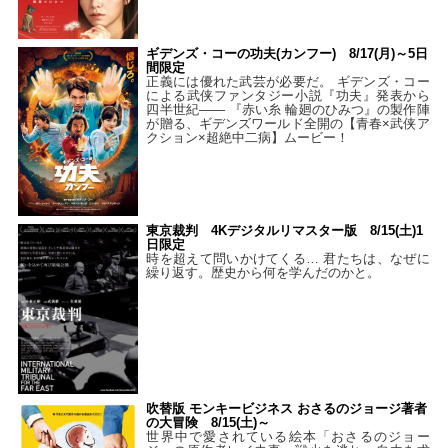
ギデンズ・コーの功夫(カンフー) 8/17(月)～5日
間限定
正義には優れた武芸が必要だ。 ギデンズ・コー
による武侠ファンタジー小説『功夫』発表から
四半世紀―― 『赤い糸 輪廻のひみつ』の製作陣
が贈る、ギデンズワールド全開の【青春×武侠ア
クション×超絶中二病】ムービー！
東京裁判 4Kデジタルリマスター版 8/15(土)1
日限定
時を超えて問いかけてくる… 君たちは、なぜに
繰り返す。歴史から何を学んだのかと。
吹替版 モンキービジネス おさるのジョージ著者
の大冒険 8/15(土)～
世界中で愛されている絵本「おさるのジョー