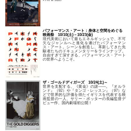
パフォーマンス・アート：身体と空間をめぐる
映画祭 10/10(土)－10/23(金)
現代美術において最もエネルギッシュで、不可
欠なジャンルへと進化を遂げたパフォーマン
ス・アート。シーンを創造し、革新してきた先
駆者たちのドキュメンタリーをラインナップ。
自由すぎて深すぎる、パフォーマンス・アート
の世界へようこそ。
ザ・ゴールドディガーズ 10/24(土)～
世界を支配する、《黄金》の謎――。『オルラ
ンド』（92）や『タンゴ・レッスン』（97）な
どで世界的な評価を得たイギリスを代表する映
画監督の一人、サリー・ポッターの長編監督デ
ビュー作、国内劇場初公開！