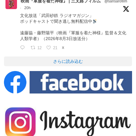
映画『軍服を着た神様』 | 三叉路フィルム
@sansarofilm
·
20h
文化放送「武田砂鉄 ラジオマガジン」
ポッドキャストで聞き逃し無料配信中
遠藤協・藤野陽平（映画『軍服を着た神様』監督＆文化
人類学者）（2026年8月3日放送分）
12
21
X
さらに読み込む