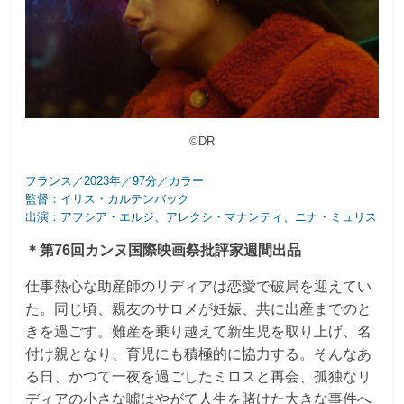
©DR
フランス／2023年／97分／カラー
監督：イリス・カルテンバック
出演：アフシア・エルジ、アレクシ・マナンティ、ニナ・ミュリス
＊第76回カンヌ国際映画祭批評家週間出品
仕事熱心な助産師のリディアは恋愛で破局を迎えてい
た。同じ頃、親友のサロメが妊娠、共に出産までのと
きを過ごす。難産を乗り越えて新生児を取り上げ、名
付け親となり、育児にも積極的に協力する。そんなあ
る日、かつて一夜を過ごしたミロスと再会、孤独なリ
ディアの小さな噓はやがて人生を賭けた大きな事件へ