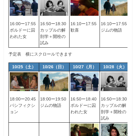
16:00ー17:55
16:50ー18:30
16:10ー17:55
16:10ー17:55
ボルドーに囚
カップルの解
歓喜
ジムの物語
われた女
剖学＋開栓の
試み
予定表 横にスクロールできます
10/25（土）
10/26（日）
10/27（月）
10/28（火）
18:00ー20:45
18:00ー19:50
16:50ー18:40
16:50ー18:30
1
パシフィクシ
ジムの物語
ボルドーに囚
カップルの解
ブ
ョン
われた女
剖学＋開栓の
ブ
試み
黒