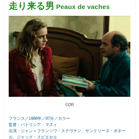
走り来る男
Peaux de vaches
©DR
フランス／1988年／87分／カラー
監督：パトリシア・マズィ
出演：ジャン＝フランソワ・ステヴナン、サンドリーヌ・ボネー
ル、ジャック・スピエセル