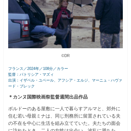
©DR
フランス／2024年／108分／カラー
監督：パトリシア・マズィ
出演：イザベル・ユペール、アフシア・エルジ、マーニュ・ハヴァ
ード・ブレック
＊カンヌ国際映画祭監督週間出品作品
ボルドーのある屋敷に一人で暮らすアルマと、郊外に
住む若い母親ミナは、同じ刑務所に留置されている夫
の不在を中心に生活を組み立てていた。夫たちの面会
に訪れたとき、二人の女性は出会い、波乱に満ちた、