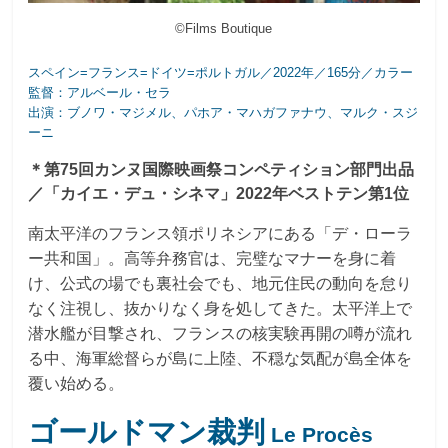
©Films Boutique
スペイン=フランス=ドイツ=ポルトガル／2022年／165分／カラー
監督：アルベール・セラ
出演：ブノワ・マジメル、パホア・マハガファナウ、マルク・スジ
ーニ
＊第75回カンヌ国際映画祭コンペティション部門出品
／「カイエ・デュ・シネマ」2022年ベストテン第1位
南太平洋のフランス領ポリネシアにある「デ・ローラ
ー共和国」。高等弁務官は、完璧なマナーを身に着
け、公式の場でも裏社会でも、地元住民の動向を怠り
なく注視し、抜かりなく身を処してきた。太平洋上で
潜水艦が目撃され、フランスの核実験再開の噂が流れ
る中、海軍総督らが島に上陸、不穏な気配が島全体を
覆い始める。
ゴールドマン裁判
Le Procès