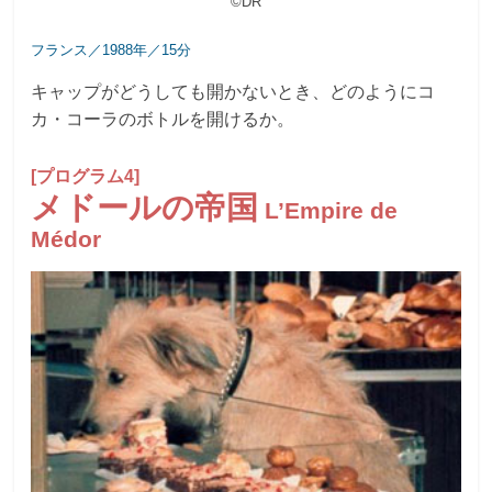
©DR
フランス／1988年／15分
キャップがどうしても開かないとき、どのようにコ
カ・コーラのボトルを開けるか。
[プログラム4]
メドールの帝国
L’Empire de
Médor