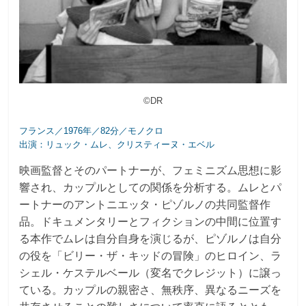
©DR
フランス／1976年／82分／モノクロ
出演：リュック・ムレ、クリスティーヌ・エベル
映画監督とそのパートナーが、フェミニズム思想に影
響され、カップルとしての関係を分析する。ムレとパ
ートナーのアントニエッタ・ピゾルノの共同監督作
品。ドキュメンタリーとフィクションの中間に位置す
る本作でムレは自分自身を演じるが、ピゾルノは自分
の役を「ビリー・ザ・キッドの冒険」のヒロイン、ラ
シェル・ケステルベール（変名でクレジット）に譲っ
ている。カップルの親密さ、無秩序、異なるニーズを