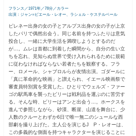
フランス／1971年／78分／カラー
出演：ジャン=ピエール・レオー、ラシェル・ケステルベール
ピレネー出身の女の子とアルプス出身の女の子が上京
したパリで偶然出会う。同じ名前を持つふたりは意気
投合し、一緒に大学生活を満喫しようとするのだ
が…。ムレは首都に到着した瞬間から、自分の生い立
ちを忘れ、見知らぬ世界で受け入れられるために規範
に従わなければならない若者たちを観察する。フラ
ー、ロメール、シャブロルらが友情出演。ゴダールに
「真に革命的な映画」と讃えられ、イエール映画祭で
審査員特別賞を受賞した。ひとりでウェルズ・ファー
ゴの駅馬車を襲ったビリーは戦利品を運ぶのに苦労す
る。そんな時、ビリーはアンと出会う…。ホークスを
進んで参照しながら、砂漠、断崖、山道を舞台に、少
人数のクルーとわずか6日で唯一無二のシュールな西
部劇を撮り上げた。主人公を演じるJ゠P・レオーは、
この多義的な側面を持つキャラクターを演じることに