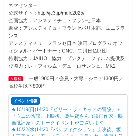
ネマセンター
公式サイト：
http://jc3.jp/mdlc2025/
企画協力：アンスティチュ・フランセ日本
助成：アンスティチュ・フランセパリ本部、ユニフラ
ンス
アンスティチュ・フランセ日本 映画プログラム オフ
ィシャル・パートナー：CNC、笹川日仏財団
特別協力：JAIHO 協力：プンクテ フィルム提供及
び協力：レ・フィルム・デュ・ロサンジュ、MK2
一般1900円／会員・大専・シニア1300円／
入場料
高校生以下800円
イベント情報
★10/19(日)14:20『ビリー・ザ・キッドの冒険』＋
『ウニの陰謀』上映後、葛生賢さん（映画作家・映
画批評家）のトークイベントがございます。
★10/22(水)14:20『パシフィクション』上映後、坂