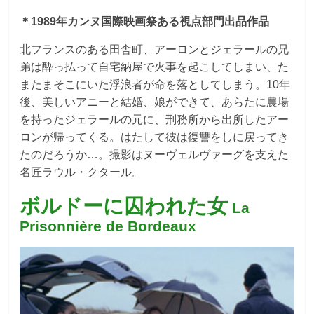
＊1989年カンヌ国際映画祭ある視点部門出品作品
北フランスのある田舎町、アーロンとジェラールの兄
弟は酔っ払って自宅納屋で火事を起こしてしまい、た
またまそこにいた浮浪者が命を落としてしまう。10年
後、美しいアニーと結婚、娘ができて、あらたに農場
を持ったジェラールの元に、刑務所から出所したアー
ロンが帰ってくる。はたして彼は復讐をしに戻ってき
たのだろうか…。撮影はヌーヴェルヴァーグを支えた
名匠ラウル・クタール。
ボルドーに囚われた女
La
Prisonnière de Bordeaux