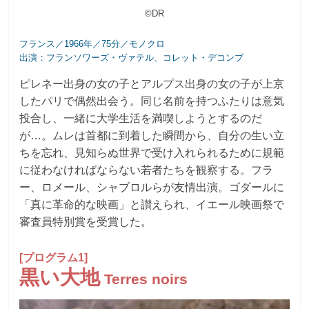
©DR
フランス／1966年／75分／モノクロ
出演：フランソワーズ・ヴァテル、コレット・デコンブ
ピレネー出身の女の子とアルプス出身の女の子が上京
したパリで偶然出会う。同じ名前を持つふたりは意気
投合し、一緒に大学生活を満喫しようとするのだ
が…。ムレは首都に到着した瞬間から、自分の生い立
ちを忘れ、見知らぬ世界で受け入れられるために規範
に従わなければならない若者たちを観察する。フラ
ー、ロメール、シャブロルらが友情出演。ゴダールに
「真に革命的な映画」と讃えられ、イエール映画祭で
審査員特別賞を受賞した。
[プログラム1]
黒い大地
Terres noirs