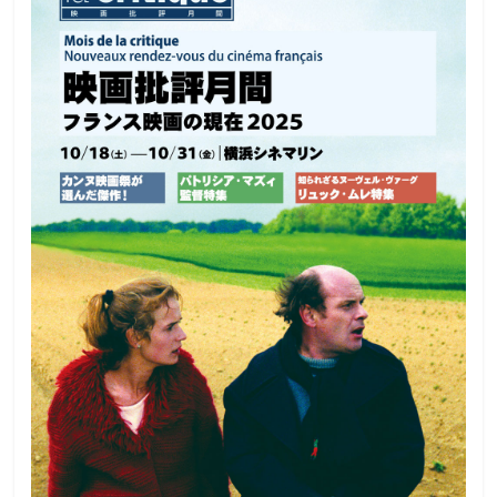
観
た
い
映
画
は
こ
の
街
で