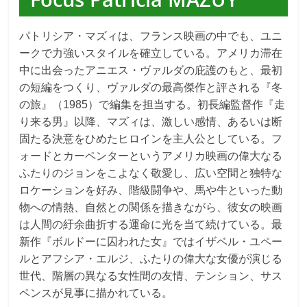
パトリシア・マズィは、フランス映画の中でも、ユニ
ークで力強いスタイルを確立している。アメリカ滞在
中に出会ったアニエス・ヴァルダの庇護のもと、最初
の短編をつくり、ヴァルダの最高傑作と評される『冬
の旅』（1985）で編集を担当する。初長編監督作『走
り来る男』以降、マズィは、激しい感情、あるいは断
固たる決意をひめたヒロインを主人公としている。フ
ォードとカーペンターというアメリカ映画の偉大なる
ふたりのジョンをこよなく敬愛し、広い空間と独特な
ロケーションを好み、階級闘争や、馬や牛といった動
物への情熱、自然との関係を描きながら、彼女の映画
は人間の紆余曲折する運命に光を当て続けている。最
新作『ボルドーに囚われた女』ではイザベル・ユペー
ルとアフシア・エルジ、ふたりの偉大な女優が演じる
世代、階層の異なる女性間の友情、テンション、サス
ペンスが見事に描かれている。