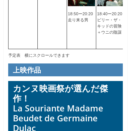
18:50ー20:20
18:40ー20:20
1
走り来る男
ビリー・ザ・
歓
キッドの冒険
＋ウニの陰謀
予定表 横にスクロールできます
上映作品
カンヌ映画祭が選んだ傑
作！
La Souriante Madame
Beudet de Germaine
Dulac