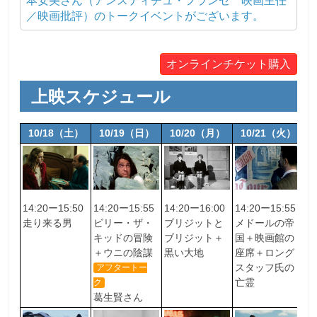
本安美さん（アンスティチュ・フランセ 映画主任
／映画批評）のトークイベントがございます。
オンラインチケット購入
上映スケジュール
10/18（土）
10/19（日）
10/20（月）
10/21（火）
14:20ー15:50
14:20ー15:55
14:20ー16:00
14:20ー15:55
1
走り来る男
ビリー・ザ・
ブリジットと
メドールの帝
パ
キッドの冒険
ブリジット＋
国＋映画館の
ョ
＋ウニの陰謀
黒い大地
座席＋ロング
ア
スタッフ氏の
アフタートー
ク
亡霊
坂
ク
葛生賢さん