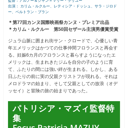
監督：アルノー＆ジャン＝マリー・ラリユー
出演： カリム・ルクルー、レティシア・ドッシュ、サラ・ジロド
ー、ベルトラン・ブラン
＊第77回カンヌ国際映画祭カンヌ・プレミア出品
＊カリム・ルクルー 第50回セザール主演男優賞受賞
ジュラ山脈に囲まれ街サン・クロードで、心優しい青
年エメリックはかつての仕事仲間フロランスと再会す
る。妊娠6カ月のフロランスと暮らすようになったエ
メリックは、生まれきたジムを自分の子のように育
て、ふたりの間には強い絆が生まれる。しかし、ある
日ふたりの前に実の父親クリストフが現れる。それは
メロドラマの始まり、そして父親としての放浪（オデ
ッセイ）と冒険の旅の始まりであった。
パトリシア・マズィ監督特
集
Focus Patricia MAZUY