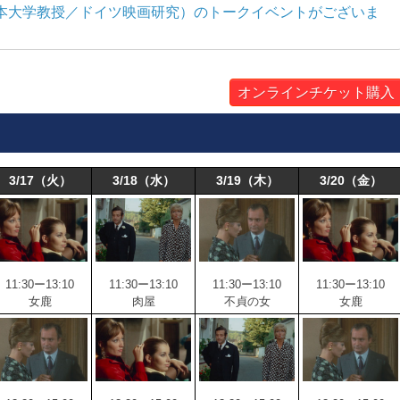
（日本大学教授／ドイツ映画研究）のトークイベントがございま
オンラインチケット購入
3/17（火）
3/18（水）
3/19（木）
3/20（金）
11:30ー13:10
11:30ー13:10
11:30ー13:10
11:30ー13:10
女鹿
肉屋
不貞の女
女鹿