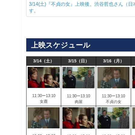
3/14(土)『不貞の女』上映後、渋谷哲也さん
す。
上映スケジュール
3/14（土）
3/15（日）
3/16（月）
11:30ー13:10
11:30ー13:10
11:30ー13:10
女鹿
肉屋
不貞の女