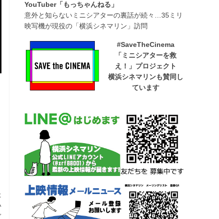
YouTuber「もっちゃんねる」
意外と知らないミニシアターの裏話が続々…35ミリ
映写機が現役の「横浜シネマリン」訪問
#SaveTheCinema
「ミニシアターを救
え！」プロジェクト
横浜シネマリンも賛同し
ています
た
い
ぎ