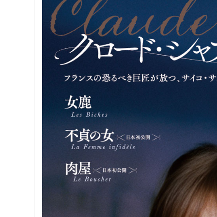
観
た
い
映
画
は
こ
の
街
で