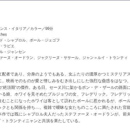
フランス・イタリア／カラー／99分
ches
ド・シャブロル、ポール・ジェゴフ
・ラビエ
ル・ジャンセン
ァーヌ・オードラン、ジャクリーヌ・ササール、ジャン＝ルイ・トランティ
支配者であり、分身のようでもある、女ふたりの濃厚かつミステリア
に、映画そのものが愛と憎しみをむき出しにした強烈な蠱惑をはなつ
の“絶頂期”の傑作。ある日、セーヌ川に架かるポン・デ・ザールの路面
いる娘、ホワイを見そめたブルジョワの女、フレデリック。フレデリ
住むことになったホワイは客として訪れたポールに惹かれるが、ポー
ックとも関係を持ち…。複雑で曖昧な女たちのこころに満たされた官
本作では既にシャブロル夫人だったステファーヌ・オードランが、前
イ・トランティニャンと共演を果たしている。