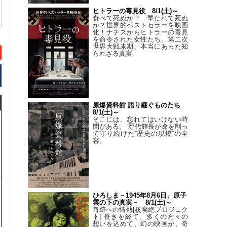
ヒトラーの毒見役 8/1(土)～
食べて死ぬか？ 撃たれて死ぬ
か？世界的ベストセラーを映画
化！ナチスからヒトラーの毒見
を命令された女性たち。第二次
世界大戦末期、本当にあった知
られざる真実
原爆資料館 語り継ぐものたち
8/1(土)～
そこには、忘れてはいけない時
間がある。 歴代館長が命を削っ
て守り続けた”歴史の現場”の全
容。
ひろしま－1945年8月6日、原子
雲の下の真実－ 8/1(土)～
奇跡への情熱[核廃絶プロジェク
ト] 長きを経て、多くの方々の
想いを込めて、幻の映画が、奇