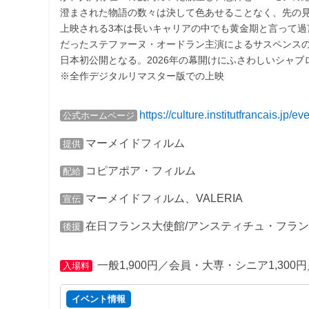
澄まされた物語の数々は決して色あせることなく、先の
上映される3本は長いキャリアの中でも黄金期と言って過言
だったステファーヌ・オードラン主演によるサスペンス
日本初公開となる。2026年の幕開けにふさわしいシャ
※全作デジタルリマスター版での上映
https://culture.institutfrancais.j
公式ホームページ
マーメイドフィルム
提供
コピアポア・フィルム
配給
マーメイドフィルム、VALERIA
宣伝
在日フランス大使館/アンスティチュ・フラ
後援
一般1,900円／会員・大専・シニア1,300
入場料
イベント情報