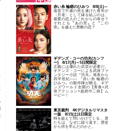
赤い糸 輪廻のひみつ 8/8(土)～
落雷で不慮の死を遂げた青年が
〈月老〉として縁を結ぶのは、
最愛の恋人のこれからの幸せ？
それとも〝あの世〟と〝この
世〟を越えた禁断の恋？
ギデンズ・コーの功夫(カンフ
ー) 8/17(月)～5日間限定
正義には優れた武芸が必要だ。
ギデンズ・コーによる武侠ファ
ス
ンタジー小説『功夫』発表から
四半世紀―― 『赤い糸 輪廻の
、
ひみつ』の製作陣が贈る、ギデ
ンズワールド全開の【青春×武
に
侠アクション×超絶中二病】ム
ッ
ービー！
ル
能
東京裁判 4Kデジタルリマスタ
ー版 8/15(土)1日限定
夫
時を超えて問いかけてくる… 君
たちは、なぜに繰り返す。歴史
から何を学んだのかと。