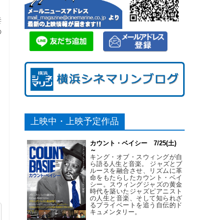
妻
の
上映中・上映予定作品
カウント・ベイシー 7/25(土)
～
キング・オブ・スウィングが自
ら語る人生と音楽。 ジャズとブ
ルースを融合させ、リズムに革
命をもたらしたカウント・ベイ
シー。スウィングジャズの黄金
時代を築いたジャズピアニスト
の人生と音楽、そして知られざ
るプライベートを追う自伝的ド
キュメンタリー。