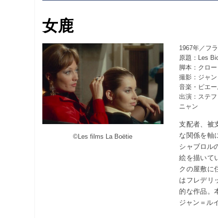
女鹿
1967年／
原題：Les Bi
脚本：クロー
撮影：ジャン
音楽・ピエー
出演：ステフ
ニャン
支配者、被
な関係を軸
©︎Les films La Boëtie
シャブロル
絵を描いて
クの屋敷に
はフレデリ
的な作品。
ジャン＝ル