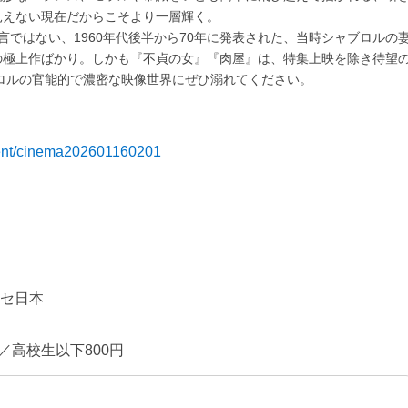
見えない現在だからこそより一層輝く。
ではない、1960年代後半から70年に発表された、当時シャブロルの
の極上作ばかり。しかも『不貞の女』『肉屋』は、特集上映を除き待望
ブロルの官能的で濃密な映像世界にぜひ溺れてください。
p/event/cinema202601160201
ンセ日本
円／高校生以下800円