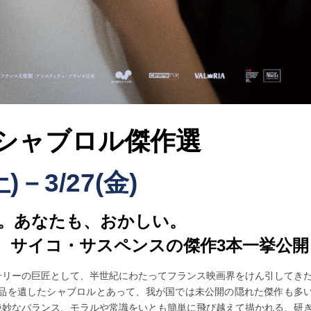
シャブロル傑作選
土)－3/27(金)
。あなたも、おかしい。
、サイコ・サスペンスの傑作3本一挙公開
テリーの巨匠として、半世紀にわたってフランス映画界をけん引してき
作品を遺したシャブロルとあって、我が国では未公開の隠れた傑作も多
絶妙なバランス、モラルや常識をいとも簡単に飛び越えて描かれる、研