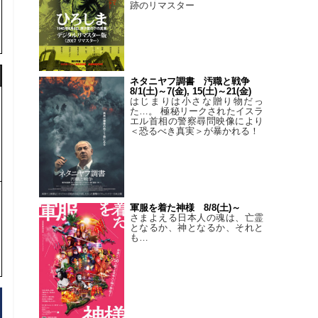
跡のリマスター
ネタニヤフ調書 汚職と戦争
8/1(土)～7(金), 15(土)～21(金)
はじまりは小さな贈り物だっ
た…。 極秘リークされたイスラ
エル首相の警察尋問映像により
＜恐るべき真実＞が暴かれる！
軍服を着た神様 8/8(土)～
さまよえる日本人の魂は、亡霊
となるか、神となるか、それと
も…