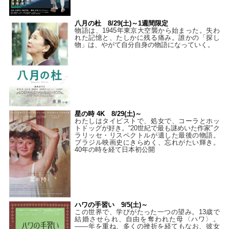
八月の杜 8/29(土)～1週間限定
物語は、1945年東京大空襲から始まった。失わ
れた記憶と、たしかに残る痛み。誰かの「探し
物」は、やがて自分自身の物語になっていく。
星の時 4K 8/29(土)～
わたしはタイピストで、処⼥で、コーラとホッ
トドッグが好き。“20世紀で最も謎めいた作家”ク
ラリッセ・リスペクトルが遺した最後の物語。
ブラジル映画史にきらめく、忘れがたい輝き。
40年の時を経て⽇本初公開
ハワの手習い 9/5(土)～
この世界で、学びがたった一つの望み。13歳で
結婚させられ、自由を奪われた母〈ハワ〉。
——年を重ね、多くの挫折を経てもなお、彼女