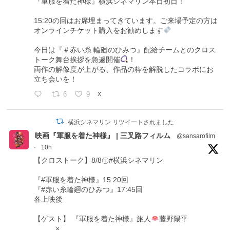
『軍服を着た神様』横浜シネマリン本日初日！
15:20の回はお席埋まってきています。ご来場予定の方は
オンラインチケット購入をお勧めします
今日は『＃赤い糸 輪廻のひみつ』配給チームとのクロス
トーク舞台挨拶を急遽開催
！
両作の解像度が上がる、作品の枠を解脱したコラボにお
立ち会いを！
6
9
X
横浜シネマリン リツイートされました
映画『軍服を着た神様』 | 三叉路フィルム
@sansarofilm
·
10h
【クロストーク】8/8㊏#横浜シネマリン
『#軍服を着た神様』15:20回
『#赤い糸輪廻のひみつ』17:45回
各上映後
【ゲスト】 『軍服を着た神様』旅人
藤野陽平
×