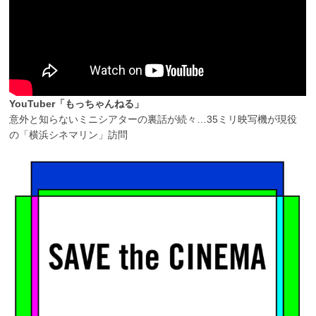
YouTuber「もっちゃんねる」
意外と知らないミニシアターの裏話が続々…35ミリ映写機が現役
の「横浜シネマリン」訪問