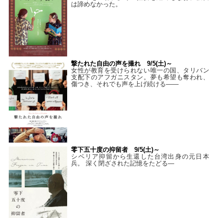
は諦めなかった。
撃たれた自由の声を撮れ 9/5(土)～
女性が教育を受けられない唯一の国、タリバン
支配下のアフガニスタン。夢も希望も奪われ、
傷つき、それでも声を上げ続ける——
零下五十度の抑留者 9/5(土)～
シベリア抑留から生還した台湾出身の元日本
兵。 深く閉ざされた記憶をたどる—