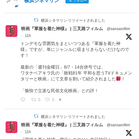
横浜シネマリン
フォロー
横浜シネマリン リツイートされました
映画『軍服を着た神様』 | 三叉路フィルム
@sansarofilm
·
11h
トンデモな雰囲気をまといつつある『軍服を着た神
様』ですが、単にジャンルに収まりきらないだけなので
す！
最新の「週刊金曜日」8/7・14合併号では、
ワタナベアキラ氏の「敗戦81年 平和を思うTVドキュメン
タリーと映画」にて文章を割いて紹介されました
！
「愉快で立派な民俗文化映画」との評！
5
5
X
横浜シネマリン リツイートされました
映画『軍服を着た神様』 | 三叉路フィルム
@sansarofilm
·
11h