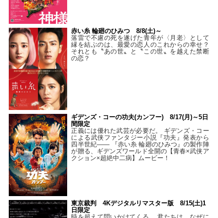
赤い糸 輪廻のひみつ 8/8(土)～
落雷で不慮の死を遂げた青年が〈月老〉として
縁を結ぶのは、最愛の恋人のこれからの幸せ？
それとも〝あの世〟と〝この世〟を越えた禁断
の恋？
ギデンズ・コーの功夫(カンフー) 8/17(月)～5日
間限定
正義には優れた武芸が必要だ。 ギデンズ・コー
による武侠ファンタジー小説『功夫』発表から
四半世紀―― 『赤い糸 輪廻のひみつ』の製作陣
が贈る、ギデンズワールド全開の【青春×武侠ア
クション×超絶中二病】ムービー！
東京裁判 4Kデジタルリマスター版 8/15(土)1
日限定
時を超えて問いかけてくる… 君たちは、なぜに