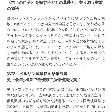
《本当の自分》を探す子どもの葛藤と、寄り添う家族
の物語
夏のバカンスでフランスからスペインにやってきたある家
族。8歳のアイトールは自分の性自認が分からず、違和感と居
心地の悪さの中で悩み、周囲に心を閉ざしていた。母アネは
アイトールを愛しながらも向き合い方に迷っており、子育て
を巡って家族と時々対立していた。叔母が営む養蜂場でミツ
バチの生態を知ったアイトールは、ハチやバスク地方の豊か
な自然に触れることで心をほどいていく。ある日、自分の信
仰を貫いた聖ルチアのことを知り、アイトールもそのように
生きたいという思いが強くなっていくのだが……。
第73回ベルリン国際映画祭銀熊賞
史上最年少8歳で最優秀主演俳優賞受賞！
主演ソフィア・オテロの演技が絶賛され、第73回ベルリン国
際映画祭において、当時8歳にして史上最年少で最優秀主演俳
優賞受賞の快挙を成し遂げた話題作。ベルリン国際映画祭は
2020年に男優賞・女優賞の廃止を発表。翌年から性的区別の