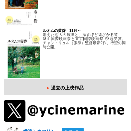
ルオムの黄昏 11月～
消えた恋人の痕跡と、探すほど遠ざかる道——
釜山国際映画祭と東京国際映画祭で3冠受賞。
チャン・リュル（張律）監督最新2作、待望の同
時公開。
過去の上映作品