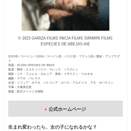
観
た
い
映
© 2023 GARIZA FILMS INICIA FILMS SIRIMIRI FILMS
画
ESPECIES DE ABEJAS AIE
は
こ
2023年／スペイン／128分／スペイン語・バスク語・フランス語／配給：アンプラグ
の
ド
英題：20,000 SPECIES OF BEES
街
監督・脚本：エスティバリス・ウレソラ・ソラグレン
で
撮影：ジナ・フェレル・ガルシア 美術：イザスクン・ウルキホ
編集：ラウル・バレラス
出演：ソフィア・オテロ パトリシア・ロペス・アルナイス アネ・ガバライン
字幕：大塚美左恵
後援：駐日スペイン大使館
公式ホームページ
生まれ変わったら、女の子になれるかな？