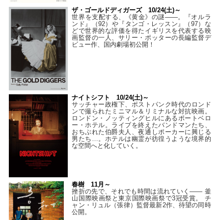
ザ・ゴールドディガーズ 10/24(土)～
世界を支配する、《黄金》の謎――。『オルラ
ンド』（92）や『タンゴ・レッスン』（97）な
どで世界的な評価を得たイギリスを代表する映
画監督の一人、サリー・ポッターの長編監督デ
ビュー作、国内劇場初公開！
ナイトシフト 10/24(土)～
サッチャー政権下、ポストパンク時代のロンド
ンで撮られたミニマル＆リミナルな対抗映画。
ロンドン・ノッティングヒルにあるポートベロ
ー・ホテル。ライブを終えたバンドマンたち、
おちぶれた伯爵夫人、夜通しポーカーに興じる
男たち…。ホテルは幽霊が彷徨うような境界的
な空間へと化していく。
春樹 11月～
挫折の先で、それでも時間は流れていく—— 釜
山国際映画祭と東京国際映画祭で3冠受賞。 チ
ャン・リュル（張律）監督最新2作、待望の同時
公開。