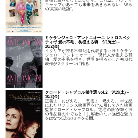
目指し風を切って走る少年。 これは、ハンディ
キャップがあっても未来をあきらめない、彼ら
の“真実の物語”。
ミケランジェロ・アントニオーニ レトロスペク
ティヴ 愛の不毛、彷徨える魂 9/19(土)－
10/2(金)
イタリアが誇る20世紀を代表する巨匠ミケラン
ジェロ・アントニオーニ。 現代人が抱える孤
独、愛の不毛を描き、世界を揺るがした初期代
表作がスクリーンに甦る。
クロード・シャブロル傑作選 vol.2 9/19(土)－
10/2(金)
正義よ おびえろ。 悪徳よ 燃えろ。 半世紀
にわたりフランス映画界をけん引してきた映画
監督クロード・シャブロル。“悪意の眼”が輝く彼
の作品群の中でもとくに容赦のない強烈な魅力
をはなつ伝説の３本を公開。