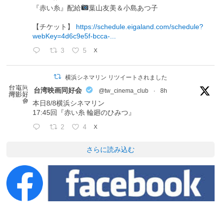
『赤い糸』配給
葉山友美＆小島あつ子
【チケット】
https://schedule.eigaland.com/schedule?
webKey=4d6c9e5f-bcca-...
3
5
X
横浜シネマリン リツイートされました
台湾映画同好会
@tw_cinema_club
·
8h
本日8/8横浜シネマリン
17:45回『赤い糸 輪廻のひみつ』
2
4
X
さらに読み込む