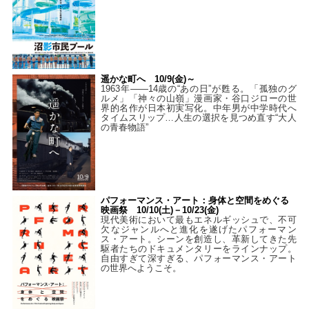
遥かな町へ 10/9(金)～
1963年――14歳の“あの日”が甦る。「孤独のグ
ルメ」「神々の山嶺」漫画家・谷口ジローの世
界的名作が日本初実写化。中年男が中学時代へ
タイムスリップ…人生の選択を見つめ直す“大人
の青春物語”
パフォーマンス・アート：身体と空間をめぐる
映画祭 10/10(土)－10/23(金)
現代美術において最もエネルギッシュで、不可
欠なジャンルへと進化を遂げたパフォーマン
ス・アート。シーンを創造し、革新してきた先
駆者たちのドキュメンタリーをラインナップ。
自由すぎて深すぎる、パフォーマンス・アート
の世界へようこそ。