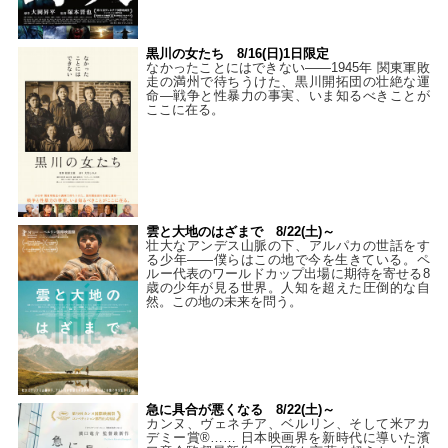
黒川の女たち 8/16(日)1日限定
なかったことにはできない——1945年 関東軍敗
走の満州で待ちうけた、黒川開拓団の壮絶な運
命―戦争と性暴力の事実、いま知るべきことが
ここに在る。
雲と大地のはざまで 8/22(土)～
壮大なアンデス山脈の下、アルパカの世話をす
る少年――僕らはこの地で今を生きている。ペ
ルー代表のワールドカップ出場に期待を寄せる8
歳の少年が見る世界。人知を超えた圧倒的な自
然。この地の未来を問う。
急に具合が悪くなる 8/22(土)～
カンヌ、ヴェネチア、ベルリン、そして米アカ
デミー賞®…… 日本映画界を新時代に導いた濱