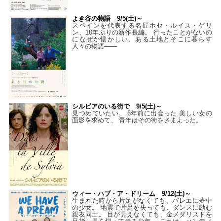
よき谷の物語 9/5(土)～
スペインを代表する名匠ホセ・ルイス・ゲリ
ン、10年ぶりの新作長編。 行ったことがないの
になぜか懐かしい、ある土地とそこに暮らす
人々の物語――
シルビアのいる街で 9/5(土)～
見つめていたい。 6年前に出会った 美しい女の
面影を求めて、 青年はその街をさまよった。
ウィー・ハブ・ア・ドリーム 9/12(土)～
生まれた時から片足がなくても、バレエに夢中
の少女。 地震で片足を失っても、ダンスに励む
親友同士。 目が見えなくても、金メダリストを