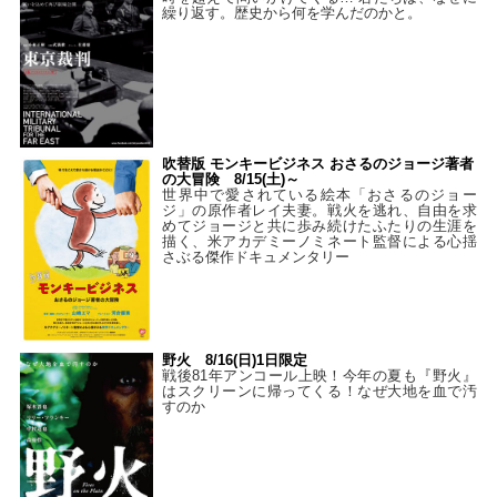
繰り返す。歴史から何を学んだのかと。
吹替版 モンキービジネス おさるのジョージ著者
の大冒険 8/15(土)～
世界中で愛されている絵本「おさるのジョー
ジ」の原作者レイ夫妻。戦火を逃れ、自由を求
めてジョージと共に歩み続けたふたりの生涯を
描く、米アカデミーノミネート監督による心揺
さぶる傑作ドキュメンタリー
野火 8/16(日)1日限定
戦後81年アンコール上映！今年の夏も『野火』
はスクリーンに帰ってくる！なぜ大地を血で汚
すのか