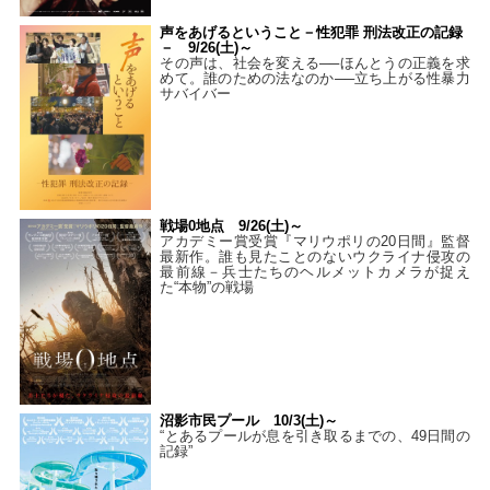
声をあげるということ－性犯罪 刑法改正の記録
－ 9/26(土)～
その声は、社会を変える──ほんとうの正義を求
めて。誰のための法なのか──立ち上がる性暴力
サバイバー
戦場0地点 9/26(土)～
アカデミー賞受賞『マリウポリの20日間』監督
最新作。誰も見たことのないウクライナ侵攻の
最前線－兵士たちのヘルメットカメラが捉え
た“本物”の戦場
沼影市民プール 10/3(土)～
“とあるプールが息を引き取るまでの、49日間の
記録”