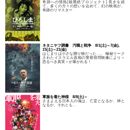
奇跡への情熱[核廃絶プロジェクト] 長きを経
て、多くの方々の想いを込めて、幻の映画が、
奇跡のリマスター
ネタニヤフ調書 汚職と戦争 8/1(土)～7(金),
15(土)～21(金)
はじまりは小さな贈り物だった…。 極秘リーク
されたイスラエル首相の警察尋問映像により＜
恐るべき真実＞が暴かれる！
軍服を着た神様 8/8(土)～
さまよえる日本人の魂は、亡霊となるか、神と
なるか、それとも…