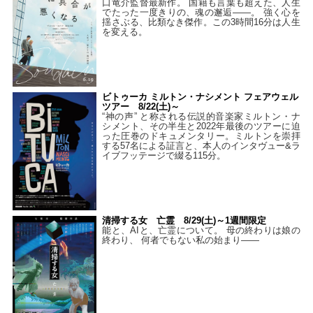
口竜介監督最新作。 国籍も言葉も超えた、人生
でたった一度きりの、魂の邂逅――。 強く心を
揺さぶる、比類なき傑作。この3時間16分は人生
を変える。
ビトゥーカ ミルトン・ナシメント フェアウェル
ツアー 8/22(土)～
“神の声” と称される伝説的音楽家ミルトン・ナ
シメント、その半生と2022年最後のツアーに迫
った圧巻のドキュメンタリー。ミルトンを崇拝
する57名による証言と、本人のインタヴュー&ラ
イブフッテージで綴る115分。
清掃する女 亡霊 8/29(土)～1週間限定
能と、AIと、亡霊について。 母の終わりは娘の
終わり、 何者でもない私の始まり――