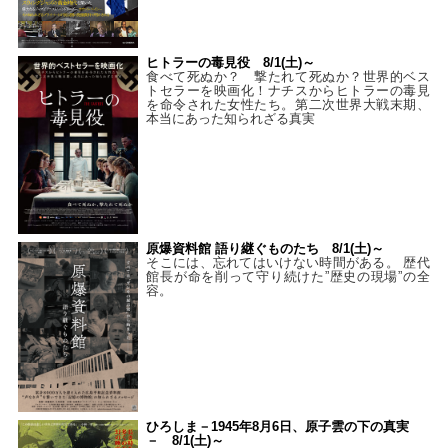
ヒトラーの毒見役 8/1(土)～
食べて死ぬか？ 撃たれて死ぬか？世界的ベス
トセラーを映画化！ナチスからヒトラーの毒見
を命令された女性たち。第二次世界大戦末期、
本当にあった知られざる真実
原爆資料館 語り継ぐものたち 8/1(土)～
そこには、忘れてはいけない時間がある。 歴代
館長が命を削って守り続けた”歴史の現場”の全
容。
ひろしま－1945年8月6日、原子雲の下の真実
－ 8/1(土)～