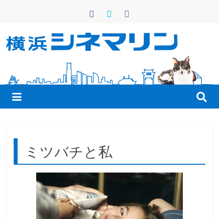
コ
ン
テ
ン
横
ツ
へ
浜
ス
キ
シ
ッ
プ
ネ
ミツバチと私
マ
リ
ン