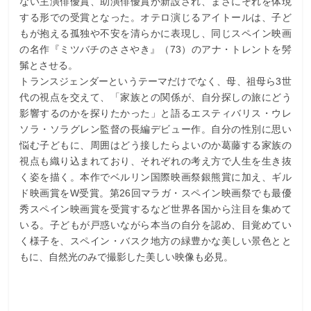
ない主演俳優賞、助演俳優賞が新設され、まさにそれを体現
する形での受賞となった。オテロ演じるアイトールは、子ど
もが抱える孤独や不安を清らかに表現し、同じスペイン映画
の名作『ミツバチのささやき』（73）のアナ・トレントを髣
髴とさせる。
トランスジェンダーというテーマだけでなく、母、祖母ら3世
代の視点を交えて、「家族との関係が、自分探しの旅にどう
影響するのかを探りたかった」と語るエスティバリス・ウレ
ソラ・ソラグレン監督の長編デビュー作。自分の性別に思い
悩む子どもに、周囲はどう接したらよいのか葛藤する家族の
視点も織り込まれており、それぞれの考え方で人生を生き抜
く姿を描く。本作でベルリン国際映画祭銀熊賞に加え、ギル
ド映画賞をW受賞。第26回マラガ・スペイン映画祭でも最優
秀スペイン映画賞を受賞するなど世界各国から注目を集めて
いる。子どもが戸惑いながら本当の自分を認め、目覚めてい
く様子を、スペイン・バスク地方の緑豊かな美しい景色とと
もに、自然光のみで撮影した美しい映像も必見。