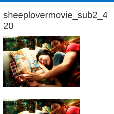
観
sheeplovermovie_sub2_4
た
い
20
映
画
は
こ
の
街
で