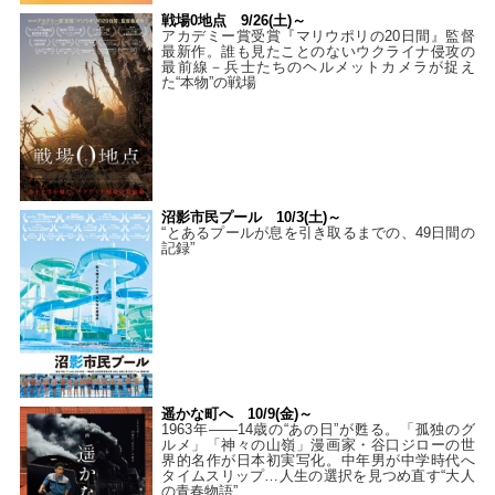
戦場0地点 9/26(土)～
アカデミー賞受賞『マリウポリの20日間』監督
最新作。誰も見たことのないウクライナ侵攻の
最前線－兵士たちのヘルメットカメラが捉え
た“本物”の戦場
沼影市民プール 10/3(土)～
“とあるプールが息を引き取るまでの、49日間の
記録”
遥かな町へ 10/9(金)～
1963年――14歳の“あの日”が甦る。「孤独のグ
ルメ」「神々の山嶺」漫画家・谷口ジローの世
界的名作が日本初実写化。中年男が中学時代へ
タイムスリップ…人生の選択を見つめ直す“大人
の青春物語”