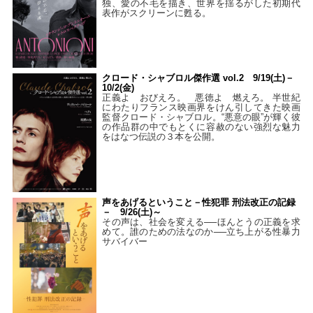
独、愛の不毛を描き、世界を揺るがした初期代
表作がスクリーンに甦る。
クロード・シャブロル傑作選 vol.2 9/19(土)－
10/2(金)
正義よ おびえろ。 悪徳よ 燃えろ。 半世紀
にわたりフランス映画界をけん引してきた映画
監督クロード・シャブロル。“悪意の眼”が輝く彼
の作品群の中でもとくに容赦のない強烈な魅力
をはなつ伝説の３本を公開。
声をあげるということ－性犯罪 刑法改正の記録
－ 9/26(土)～
その声は、社会を変える──ほんとうの正義を求
めて。誰のための法なのか──立ち上がる性暴力
サバイバー