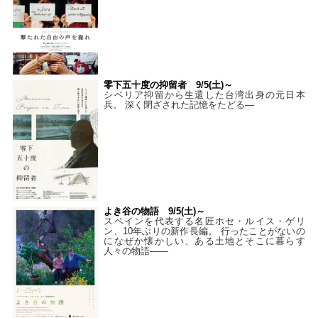
零下五十度の抑留者 9/5(土)～
シベリア抑留から生還した台湾出身の元日本
兵。 深く閉ざされた記憶をたどる—
よき谷の物語 9/5(土)～
スペインを代表する名匠ホセ・ルイス・ゲリ
ン、10年ぶりの新作長編。 行ったことがないの
になぜか懐かしい、ある土地とそこに暮らす
人々の物語――