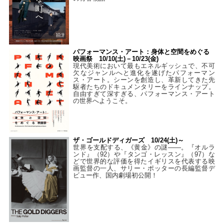
パフォーマンス・アート：身体と空間をめぐる
映画祭 10/10(土)－10/23(金)
現代美術において最もエネルギッシュで、不可
欠なジャンルへと進化を遂げたパフォーマン
ス・アート。シーンを創造し、革新してきた先
駆者たちのドキュメンタリーをラインナップ。
自由すぎて深すぎる、パフォーマンス・アート
の世界へようこそ。
ザ・ゴールドディガーズ 10/24(土)～
世界を支配する、《黄金》の謎――。『オルラ
ンド』（92）や『タンゴ・レッスン』（97）な
どで世界的な評価を得たイギリスを代表する映
画監督の一人、サリー・ポッターの長編監督デ
ビュー作、国内劇場初公開！