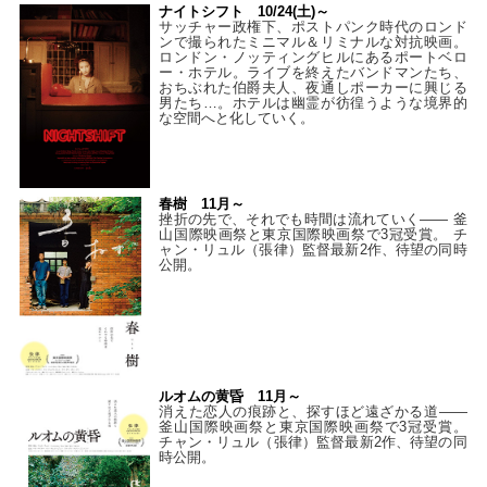
ナイトシフト 10/24(土)～
サッチャー政権下、ポストパンク時代のロンド
ンで撮られたミニマル＆リミナルな対抗映画。
ロンドン・ノッティングヒルにあるポートベロ
ー・ホテル。ライブを終えたバンドマンたち、
おちぶれた伯爵夫人、夜通しポーカーに興じる
男たち…。ホテルは幽霊が彷徨うような境界的
な空間へと化していく。
春樹 11月～
挫折の先で、それでも時間は流れていく—— 釜
山国際映画祭と東京国際映画祭で3冠受賞。 チ
ャン・リュル（張律）監督最新2作、待望の同時
公開。
ルオムの黄昏 11月～
消えた恋人の痕跡と、探すほど遠ざかる道——
釜山国際映画祭と東京国際映画祭で3冠受賞。
チャン・リュル（張律）監督最新2作、待望の同
時公開。