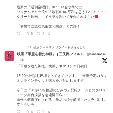
最新の「週刊金曜日」8/7・14合併号では、
ワタナベアキラ氏の「敗戦81年 平和を思うTVドキュメン
タリーと映画」にて文章を割いて紹介されました
！
「愉快で立派な民俗文化映画」との評！
5
5
X
横浜シネマリン リツイートされました
映画『軍服を着た神様』 | 三叉路フィルム
@sansarofilm
·
18h
『軍服を着た神様』横浜シネマリン本日初日！
15:20の回はお席埋まってきています。ご来場予定の方は
オンラインチケット購入をお勧めします
今日は『＃赤い糸 輪廻のひみつ』配給チームとのクロス
トーク舞台挨拶を急遽開催
！
両作の解像度が上がる、作品の枠を解脱したコラボにお
立ち会いを！
6
9
X