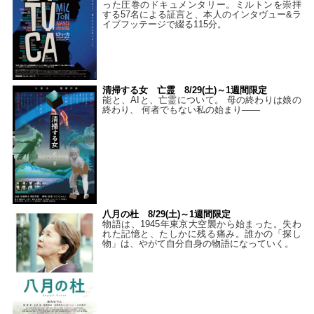
った圧巻のドキュメンタリー。ミルトンを崇拝
する57名による証言と、本人のインタヴュー&ラ
イブフッテージで綴る115分。
清掃する女 亡霊 8/29(土)～1週間限定
能と、AIと、亡霊について。 母の終わりは娘の
終わり、 何者でもない私の始まり――
八月の杜 8/29(土)～1週間限定
物語は、1945年東京大空襲から始まった。失わ
れた記憶と、たしかに残る痛み。誰かの「探し
物」は、やがて自分自身の物語になっていく。