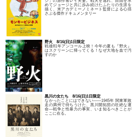
ジ」の原作者レイ夫妻。戦火を逃れ、自由を求
めてジョージと共に歩み続けたふたりの生涯を
描く、米アカデミーノミネート監督による心揺
さぶる傑作ドキュメンタリー
野火 8/16(日)1日限定
戦後81年アンコール上映！今年の夏も『野火』
はスクリーンに帰ってくる！なぜ大地を血で汚
すのか
黒川の女たち 8/16(日)1日限定
なかったことにはできない——1945年 関東軍敗
走の満州で待ちうけた、黒川開拓団の壮絶な運
命―戦争と性暴力の事実、いま知るべきことが
ここに在る。