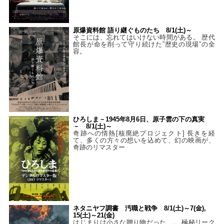
原爆資料館 語り継ぐものたち 8/1(土)～
そこには、忘れてはいけない時間がある。 歴代
館長が命を削って守り続けた”歴史の現場”の全
容。
ひろしま－1945年8月6日、原子雲の下の真実
－ 8/1(土)～
奇跡への情熱[核廃絶プロジェクト] 長きを経
て、多くの方々の想いを込めて、幻の映画が、
奇跡のリマスター
ネタニヤフ調書 汚職と戦争 8/1(土)～7(金),
15(土)～21(金)
はじまりは小さな贈り物だった…。 極秘リーク