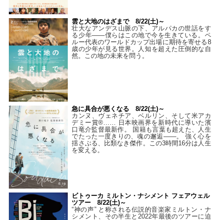
雲と大地のはざまで 8/22(土)～
壮大なアンデス山脈の下、アルパカの世話をす
る少年――僕らはこの地で今を生きている。ペ
ルー代表のワールドカップ出場に期待を寄せる8
歳の少年が見る世界。人知を超えた圧倒的な自
然。この地の未来を問う。
急に具合が悪くなる 8/22(土)～
カンヌ、ヴェネチア、ベルリン、そして米アカ
デミー賞®…… 日本映画界を新時代に導いた濱
口竜介監督最新作。 国籍も言葉も超えた、人生
でたった一度きりの、魂の邂逅――。 強く心を
揺さぶる、比類なき傑作。この3時間16分は人生
を変える。
ビトゥーカ ミルトン・ナシメント フェアウェル
ツアー 8/22(土)～
“神の声” と称される伝説的音楽家ミルトン・ナ
シメント、その半生と2022年最後のツアーに迫