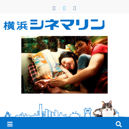
コ
ン
テ
ン
横
ツ
へ
浜
ス
キ
シ
ッ
プ
ネ
マ
リ
ン