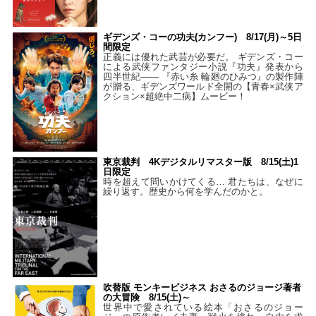
ギデンズ・コーの功夫(カンフー) 8/17(月)～5日
間限定
正義には優れた武芸が必要だ。 ギデンズ・コー
による武侠ファンタジー小説『功夫』発表から
四半世紀―― 『赤い糸 輪廻のひみつ』の製作陣
が贈る、ギデンズワールド全開の【青春×武侠ア
クション×超絶中二病】ムービー！
東京裁判 4Kデジタルリマスター版 8/15(土)1
日限定
時を超えて問いかけてくる… 君たちは、なぜに
繰り返す。歴史から何を学んだのかと。
吹替版 モンキービジネス おさるのジョージ著者
の大冒険 8/15(土)～
世界中で愛されている絵本「おさるのジョー