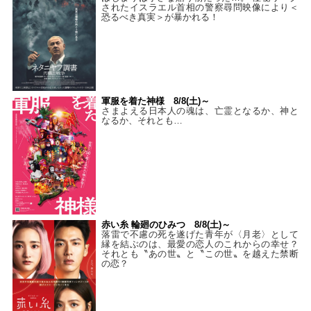
されたイスラエル首相の警察尋問映像により＜
恐るべき真実＞が暴かれる！
軍服を着た神様 8/8(土)～
さまよえる日本人の魂は、亡霊となるか、神と
なるか、それとも…
赤い糸 輪廻のひみつ 8/8(土)～
落雷で不慮の死を遂げた青年が〈月老〉として
縁を結ぶのは、最愛の恋人のこれからの幸せ？
それとも〝あの世〟と〝この世〟を越えた禁断
の恋？