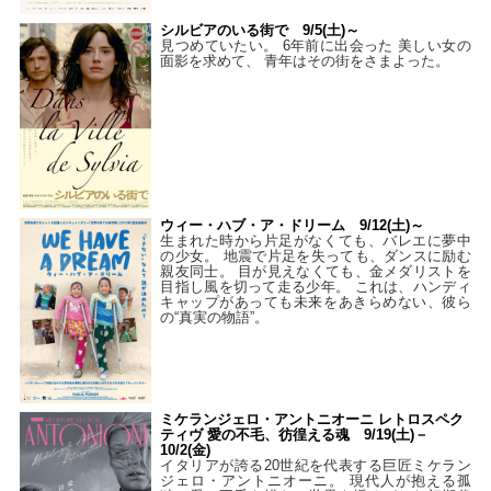
シルビアのいる街で 9/5(土)～
見つめていたい。 6年前に出会った 美しい女の
面影を求めて、 青年はその街をさまよった。
ウィー・ハブ・ア・ドリーム 9/12(土)～
生まれた時から片足がなくても、バレエに夢中
の少女。 地震で片足を失っても、ダンスに励む
親友同士。 目が見えなくても、金メダリストを
目指し風を切って走る少年。 これは、ハンディ
キャップがあっても未来をあきらめない、彼ら
の“真実の物語”。
ミケランジェロ・アントニオーニ レトロスペク
ティヴ 愛の不毛、彷徨える魂 9/19(土)－
10/2(金)
イタリアが誇る20世紀を代表する巨匠ミケラン
ジェロ・アントニオーニ。 現代人が抱える孤