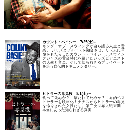
カウント・ベイシー 7/25(土)～
キング・オブ・スウィングが自ら語る人生と音
楽。 ジャズとブルースを融合させ、リズムに革
命をもたらしたカウント・ベイシー。スウィン
グジャズの黄金時代を築いたジャズピアニスト
の人生と音楽、そして知られざるプライベート
を追う自伝的ドキュメンタリー。
ヒトラーの毒見役 8/1(土)～
食べて死ぬか？ 撃たれて死ぬか？世界的ベス
トセラーを映画化！ナチスからヒトラーの毒見
を命令された女性たち。第二次世界大戦末期、
本当にあった知られざる真実