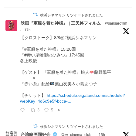
横浜シネマリン リツイートされました
映画『軍服を着た神様』 | 三叉路フィルム
@sansarofilm
·
17h
【クロストーク】8/8㊏#横浜シネマリン
『#軍服を着た神様』15:20回
『#赤い糸輪廻のひみつ』17:45回
各上映後
【ゲスト】 『軍服を着た神様』旅人
藤野陽平
×
『赤い糸』配給
葉山友美＆小島あつ子
【チケット】
https://schedule.eigaland.com/schedule?
webKey=4d6c9e5f-bcca-...
3
5
X
横浜シネマリン リツイートされました
台湾映画同好会
@tw_cinema_club
·
15h