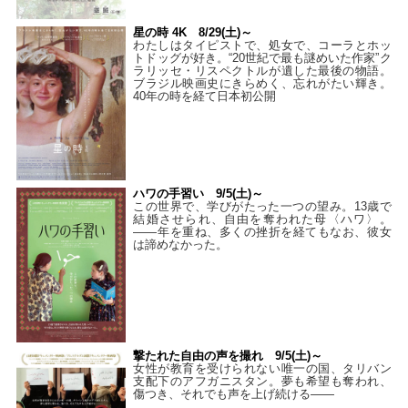
星の時 4K 8/29(土)～
わたしはタイピストで、処⼥で、コーラとホッ
トドッグが好き。“20世紀で最も謎めいた作家”ク
ラリッセ・リスペクトルが遺した最後の物語。
ブラジル映画史にきらめく、忘れがたい輝き。
40年の時を経て⽇本初公開
ハワの手習い 9/5(土)～
この世界で、学びがたった一つの望み。13歳で
結婚させられ、自由を奪われた母〈ハワ〉。
——年を重ね、多くの挫折を経てもなお、彼女
は諦めなかった。
撃たれた自由の声を撮れ 9/5(土)～
女性が教育を受けられない唯一の国、タリバン
支配下のアフガニスタン。夢も希望も奪われ、
傷つき、それでも声を上げ続ける——