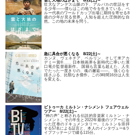
雲と大地のはざまで 8/22(土)～
壮大なアンデス山脈の下、アルパカの世話をす
る少年――僕らはこの地で今を生きている。ペ
ルー代表のワールドカップ出場に期待を寄せる8
歳の少年が見る世界。人知を超えた圧倒的な自
然。この地の未来を問う。
急に具合が悪くなる 8/22(土)～
カンヌ、ヴェネチア、ベルリン、そして米アカ
デミー賞®…… 日本映画界を新時代に導いた濱
口竜介監督最新作。 国籍も言葉も超えた、人生
でたった一度きりの、魂の邂逅――。 強く心を
揺さぶる、比類なき傑作。この3時間16分は人生
を変える。
ビトゥーカ ミルトン・ナシメント フェアウェル
ツアー 8/22(土)～
“神の声” と称される伝説的音楽家ミルトン・ナ
シメント、その半生と2022年最後のツアーに迫
った圧巻のドキュメンタリー。ミルトンを崇拝
する57名による証言と、本人のインタヴュー&ラ
イブフッテージで綴る115分。