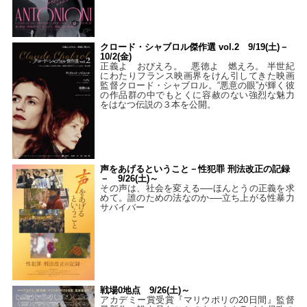
クロード・シャブロル傑作選 vol.2 9/19(土)－
10/2(金)
正義よ おびえろ。 悪徳よ 燃えろ。 半世紀
にわたりフランス映画界をけん引してきた映画
監督クロード・シャブロル。“悪意の眼”が輝く彼
の作品群の中でもとくに容赦のない強烈な魅力
をはなつ伝説の３本を公開。
声をあげるということ－性犯罪 刑法改正の記録
－ 9/26(土)～
その声は、社会を変える──ほんとうの正義を求
めて。誰のための法なのか──立ち上がる性暴力
サバイバー
戦場0地点 9/26(土)～
アカデミー賞受賞『マリウポリの20日間』監督