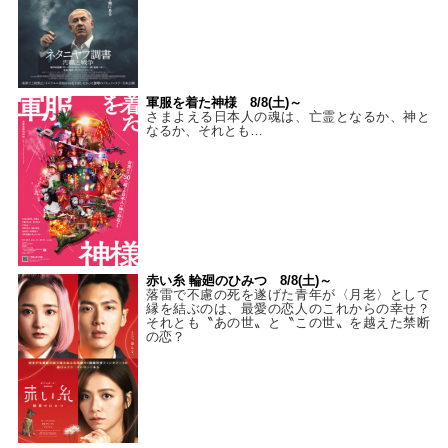
軍服を着た神様 8/8(土)～
さまよえる日本人の魂は、亡霊となるか、神と
なるか、それとも…
赤い糸 輪廻のひみつ 8/8(土)～
落雷で不慮の死を遂げた青年が〈月老〉として
縁を結ぶのは、最愛の恋人のこれからの幸せ？
それとも〝あの世〟と〝この世〟を越えた禁断
の恋？