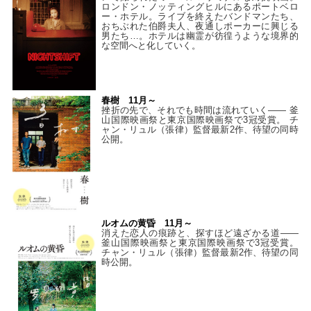
ロンドン・ノッティングヒルにあるポートベロ
ー・ホテル。ライブを終えたバンドマンたち、
おちぶれた伯爵夫人、夜通しポーカーに興じる
男たち…。ホテルは幽霊が彷徨うような境界的
な空間へと化していく。
春樹 11月～
挫折の先で、それでも時間は流れていく—— 釜
山国際映画祭と東京国際映画祭で3冠受賞。 チ
ャン・リュル（張律）監督最新2作、待望の同時
公開。
ルオムの黄昏 11月～
消えた恋人の痕跡と、探すほど遠ざかる道——
釜山国際映画祭と東京国際映画祭で3冠受賞。
チャン・リュル（張律）監督最新2作、待望の同
時公開。