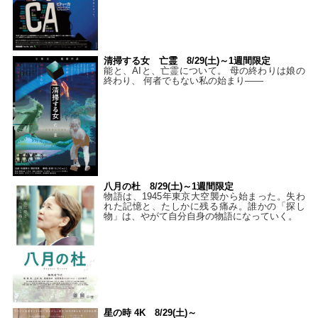
清掃する女 亡霊 8/29(土)～1週間限定
能と、AIと、亡霊について。 母の終わりは娘の
終わり、 何者でもない私の始まり――
八月の杜 8/29(土)～1週間限定
物語は、1945年東京大空襲から始まった。失わ
れた記憶と、たしかに残る痛み。誰かの「探し
物」は、やがて自分自身の物語になっていく。
星の時 4K 8/29(土)～