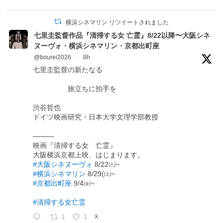
横浜シネマリン リツイートされました
七里圭監督作品『清掃する女 亡霊』8/22以降〜大阪シネ
ヌーヴォ・横浜シネマリン・京都出町座
@bourei2026
·
8h
七里圭監督の新たなる
旅立ちに拍手を
渋谷哲也
ドイツ映画研究・日本大学文理学部教授
―――
映画『清掃する女 亡霊』
大阪横浜京都上映、はじまります。
#大阪シネヌーヴォ
8/22㈯~
#横浜シネマリン
8/29(㈯~
#京都出町座
9/4㈮~
#清掃する女亡霊
1
1
X