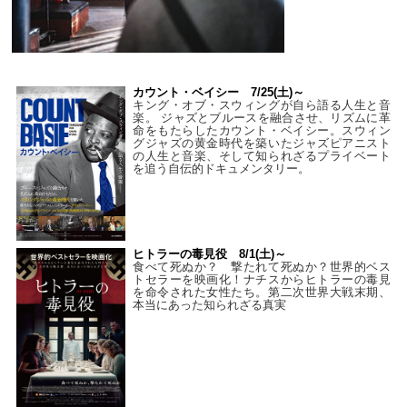
カウント・ベイシー 7/25(土)～
キング・オブ・スウィングが自ら語る人生と音
楽。 ジャズとブルースを融合させ、リズムに革
命をもたらしたカウント・ベイシー。スウィン
グジャズの黄金時代を築いたジャズピアニスト
の人生と音楽、そして知られざるプライベート
を追う自伝的ドキュメンタリー。
ヒトラーの毒見役 8/1(土)～
食べて死ぬか？ 撃たれて死ぬか？世界的ベス
トセラーを映画化！ナチスからヒトラーの毒見
を命令された女性たち。第二次世界大戦末期、
本当にあった知られざる真実