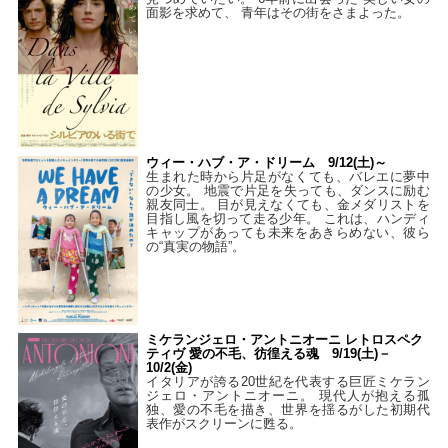
面影を求めて、 青年はその街をさまよった。
ウィー・ハブ・ア・ドリーム 9/12(土)～
生まれた時から片足がなくても、バレエに夢中
の少女。 地震で片足を失っても、ダンスに励む
親友同士。 目が見えなくても、金メダリストを
目指し風を切って走る少年。 これは、ハンディ
キャップがあっても未来をあきらめない、彼ら
の“真実の物語”。
ミケランジェロ・アントニオーニ レトロスペク
ティヴ 愛の不毛、彷徨える魂 9/19(土)－
10/2(金)
イタリアが誇る20世紀を代表する巨匠ミケラン
ジェロ・アントニオーニ。 現代人が抱える孤
独、愛の不毛を描き、世界を揺るがした初期代
表作がスクリーンに甦る。