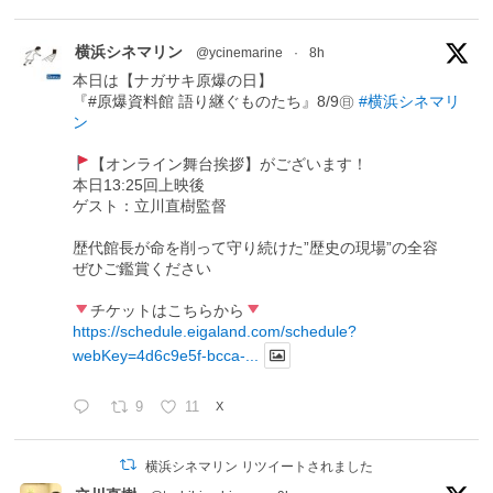
横浜シネマリン
@ycinemarine
·
8h
本日は【ナガサキ原爆の日】
『#原爆資料館 語り継ぐものたち』8/9㊐
#横浜シネマリ
ン
【オンライン舞台挨拶】がございます！
本日13:25回上映後
ゲスト：立川直樹監督
歴代館長が命を削って守り続けた”歴史の現場”の全容
ぜひご鑑賞ください
チケットはこちらから
https://schedule.eigaland.com/schedule?
webKey=4d6c9e5f-bcca-...
9
11
X
横浜シネマリン リツイートされました