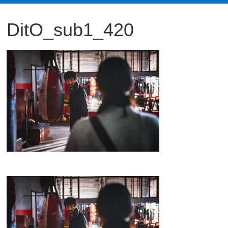
観
DitO_sub1_420
た
い
映
画
は
こ
の
街
で