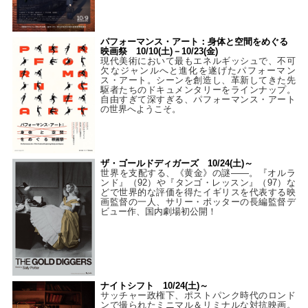
パフォーマンス・アート：身体と空間をめぐる
映画祭 10/10(土)－10/23(金)
現代美術において最もエネルギッシュで、不可
欠なジャンルへと進化を遂げたパフォーマン
ス・アート。シーンを創造し、革新してきた先
駆者たちのドキュメンタリーをラインナップ。
自由すぎて深すぎる、パフォーマンス・アート
の世界へようこそ。
ザ・ゴールドディガーズ 10/24(土)～
世界を支配する、《黄金》の謎――。『オルラ
ンド』（92）や『タンゴ・レッスン』（97）な
どで世界的な評価を得たイギリスを代表する映
画監督の一人、サリー・ポッターの長編監督デ
ビュー作、国内劇場初公開！
ナイトシフト 10/24(土)～
サッチャー政権下、ポストパンク時代のロンド
ンで撮られたミニマル＆リミナルな対抗映画。