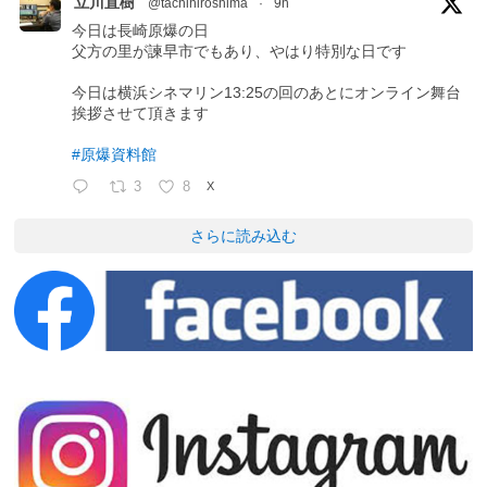
立川直樹
@tachihiroshima
·
9h
今日は長崎原爆の日
父方の里が諫早市でもあり、やはり特別な日です
今日は横浜シネマリン13:25の回のあとにオンライン舞台
挨拶させて頂きます
#原爆資料館
3
8
X
さらに読み込む