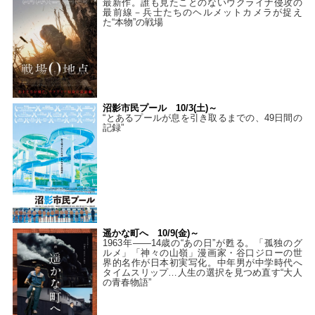
最新作。誰も見たことのないウクライナ侵攻の
最前線－兵士たちのヘルメットカメラが捉え
た“本物”の戦場
沼影市民プール 10/3(土)～
“とあるプールが息を引き取るまでの、49日間の
記録”
遥かな町へ 10/9(金)～
1963年――14歳の“あの日”が甦る。「孤独のグ
ルメ」「神々の山嶺」漫画家・谷口ジローの世
界的名作が日本初実写化。中年男が中学時代へ
タイムスリップ…人生の選択を見つめ直す“大人
の青春物語”