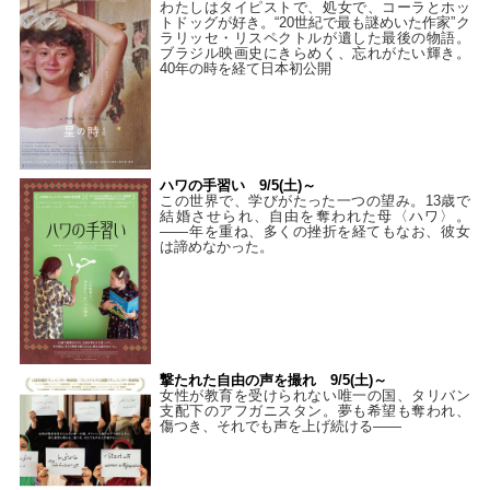
わたしはタイピストで、処⼥で、コーラとホッ
トドッグが好き。“20世紀で最も謎めいた作家”ク
ラリッセ・リスペクトルが遺した最後の物語。
ブラジル映画史にきらめく、忘れがたい輝き。
40年の時を経て⽇本初公開
ハワの手習い 9/5(土)～
この世界で、学びがたった一つの望み。13歳で
結婚させられ、自由を奪われた母〈ハワ〉。
——年を重ね、多くの挫折を経てもなお、彼女
は諦めなかった。
撃たれた自由の声を撮れ 9/5(土)～
女性が教育を受けられない唯一の国、タリバン
支配下のアフガニスタン。夢も希望も奪われ、
傷つき、それでも声を上げ続ける——