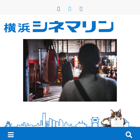
コ
ン
テ
ン
横
ツ
へ
浜
ス
キ
シ
ッ
プ
ネ
マ
リ
ン