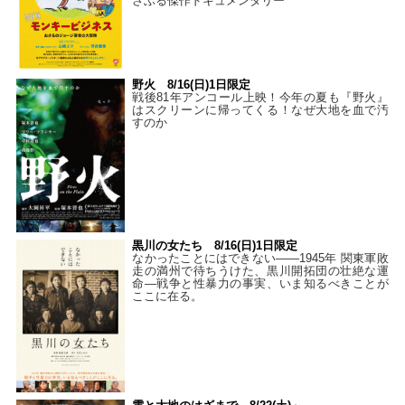
さぶる傑作ドキュメンタリー
野火 8/16(日)1日限定
戦後81年アンコール上映！今年の夏も『野火』
はスクリーンに帰ってくる！なぜ大地を血で汚
すのか
黒川の女たち 8/16(日)1日限定
なかったことにはできない——1945年 関東軍敗
走の満州で待ちうけた、黒川開拓団の壮絶な運
命―戦争と性暴力の事実、いま知るべきことが
ここに在る。