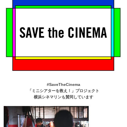
#SaveTheCinema
「ミニシアターを救え！」プロジェクト
横浜シネマリンも賛同しています