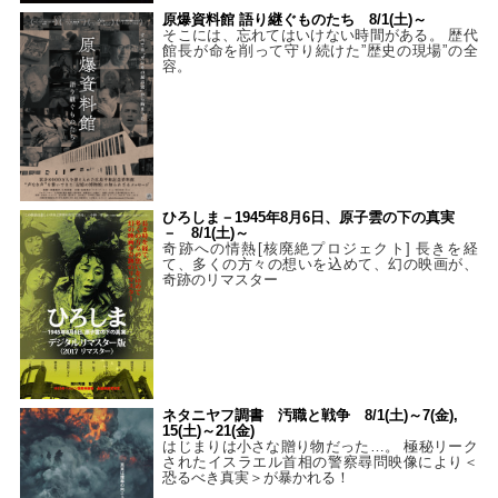
原爆資料館 語り継ぐものたち 8/1(土)～
そこには、忘れてはいけない時間がある。 歴代
館長が命を削って守り続けた”歴史の現場”の全
容。
ひろしま－1945年8月6日、原子雲の下の真実
－ 8/1(土)～
奇跡への情熱[核廃絶プロジェクト] 長きを経
て、多くの方々の想いを込めて、幻の映画が、
奇跡のリマスター
ネタニヤフ調書 汚職と戦争 8/1(土)～7(金),
15(土)～21(金)
はじまりは小さな贈り物だった…。 極秘リーク
されたイスラエル首相の警察尋問映像により＜
恐るべき真実＞が暴かれる！