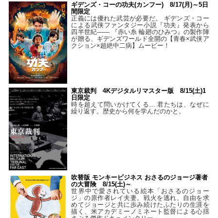
ギデンズ・コーの功夫(カンフー) 8/17(月)～5日
間限定
正義には優れた武芸が必要だ。 ギデンズ・コー
による武侠ファンタジー小説『功夫』発表から
四半世紀―― 『赤い糸 輪廻のひみつ』の製作陣
が贈る、ギデンズワールド全開の【青春×武侠ア
クション×超絶中二病】ムービー！
東京裁判 4Kデジタルリマスター版 8/15(土)1
日限定
時を超えて問いかけてくる… 君たちは、なぜに
繰り返す。歴史から何を学んだのかと。
吹替版 モンキービジネス おさるのジョージ著者
の大冒険 8/15(土)～
世界中で愛されている絵本「おさるのジョー
ジ」の原作者レイ夫妻。戦火を逃れ、自由を求
めてジョージと共に歩み続けたふたりの生涯を
描く、米アカデミーノミネート監督による心揺