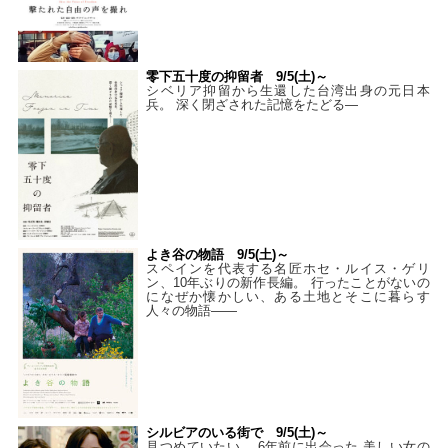
零下五十度の抑留者 9/5(土)～
シベリア抑留から生還した台湾出身の元日本
兵。 深く閉ざされた記憶をたどる—
よき谷の物語 9/5(土)～
スペインを代表する名匠ホセ・ルイス・ゲリ
ン、10年ぶりの新作長編。 行ったことがないの
になぜか懐かしい、ある土地とそこに暮らす
人々の物語――
シルビアのいる街で 9/5(土)～
見つめていたい。 6年前に出会った 美しい女の