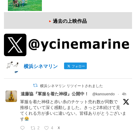
過去の上映作品
横浜シネマリン
フォロー
横浜シネマリン リツイートされました
遠藤協『軍服を着た神様』公開中！
@kanouendo
·
4h
軍服を着た神様と赤い糸のチケット売れ数が同数で
推移していて深く感動しました。きっと2本続けて見
てくれる方が多いに違いない。皆様ありがとうございま
す
2
4
X