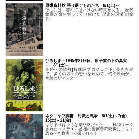
原爆資料館 語り継ぐものたち 8/1(土)～
そこには、忘れてはいけない時間がある。 歴代
館長が命を削って守り続けた”歴史の現場”の全
容。
ひろしま－1945年8月6日、原子雲の下の真実
－ 8/1(土)～
奇跡への情熱[核廃絶プロジェクト] 長きを経
て、多くの方々の想いを込めて、幻の映画が、
奇跡のリマスター
ネタニヤフ調書 汚職と戦争 8/1(土)～7(金),
15(土)～21(金)
はじまりは小さな贈り物だった…。 極秘リーク
されたイスラエル首相の警察尋問映像により＜
恐るべき真実＞が暴かれる！