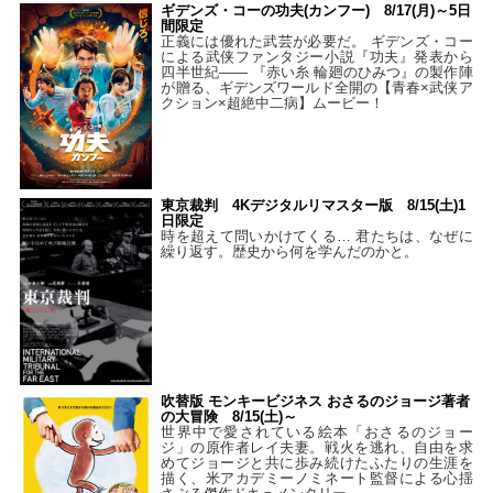
ギデンズ・コーの功夫(カンフー) 8/17(月)～5日
間限定
正義には優れた武芸が必要だ。 ギデンズ・コー
による武侠ファンタジー小説『功夫』発表から
四半世紀―― 『赤い糸 輪廻のひみつ』の製作陣
が贈る、ギデンズワールド全開の【青春×武侠ア
クション×超絶中二病】ムービー！
東京裁判 4Kデジタルリマスター版 8/15(土)1
日限定
時を超えて問いかけてくる… 君たちは、なぜに
繰り返す。歴史から何を学んだのかと。
吹替版 モンキービジネス おさるのジョージ著者
の大冒険 8/15(土)～
世界中で愛されている絵本「おさるのジョー
ジ」の原作者レイ夫妻。戦火を逃れ、自由を求
めてジョージと共に歩み続けたふたりの生涯を
描く、米アカデミーノミネート監督による心揺