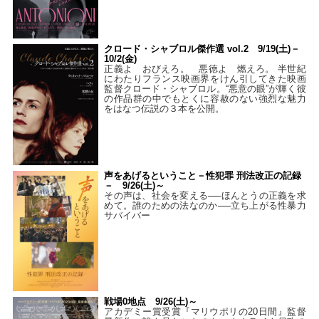
クロード・シャブロル傑作選 vol.2 9/19(土)－
10/2(金)
正義よ おびえろ。 悪徳よ 燃えろ。 半世紀
にわたりフランス映画界をけん引してきた映画
監督クロード・シャブロル。“悪意の眼”が輝く彼
の作品群の中でもとくに容赦のない強烈な魅力
をはなつ伝説の３本を公開。
声をあげるということ－性犯罪 刑法改正の記録
－ 9/26(土)～
その声は、社会を変える──ほんとうの正義を求
めて。誰のための法なのか──立ち上がる性暴力
サバイバー
戦場0地点 9/26(土)～
アカデミー賞受賞『マリウポリの20日間』監督