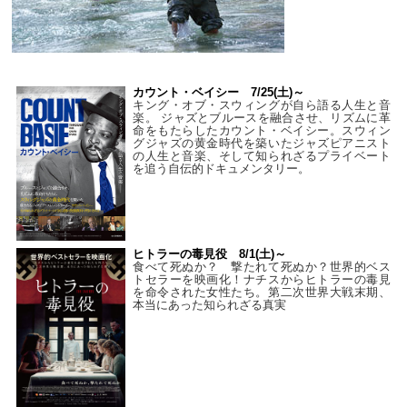
カウント・ベイシー 7/25(土)～
キング・オブ・スウィングが自ら語る人生と音
楽。 ジャズとブルースを融合させ、リズムに革
命をもたらしたカウント・ベイシー。スウィン
グジャズの黄金時代を築いたジャズピアニスト
の人生と音楽、そして知られざるプライベート
を追う自伝的ドキュメンタリー。
ヒトラーの毒見役 8/1(土)～
食べて死ぬか？ 撃たれて死ぬか？世界的ベス
トセラーを映画化！ナチスからヒトラーの毒見
を命令された女性たち。第二次世界大戦末期、
本当にあった知られざる真実