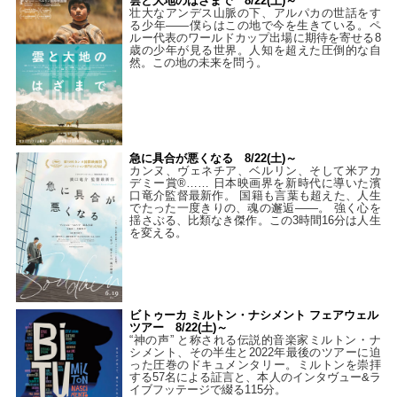
雲と大地のはざまで 8/22(土)～
壮大なアンデス山脈の下、アルパカの世話をす
る少年――僕らはこの地で今を生きている。ペ
ルー代表のワールドカップ出場に期待を寄せる8
歳の少年が見る世界。人知を超えた圧倒的な自
然。この地の未来を問う。
急に具合が悪くなる 8/22(土)～
カンヌ、ヴェネチア、ベルリン、そして米アカ
デミー賞®…… 日本映画界を新時代に導いた濱
口竜介監督最新作。 国籍も言葉も超えた、人生
でたった一度きりの、魂の邂逅――。 強く心を
揺さぶる、比類なき傑作。この3時間16分は人生
を変える。
ビトゥーカ ミルトン・ナシメント フェアウェル
ツアー 8/22(土)～
“神の声” と称される伝説的音楽家ミルトン・ナ
シメント、その半生と2022年最後のツアーに迫
った圧巻のドキュメンタリー。ミルトンを崇拝
する57名による証言と、本人のインタヴュー&ラ
イブフッテージで綴る115分。