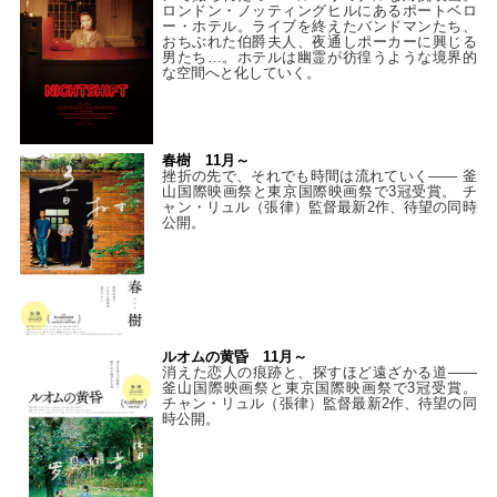
ロンドン・ノッティングヒルにあるポートベロ
ー・ホテル。ライブを終えたバンドマンたち、
おちぶれた伯爵夫人、夜通しポーカーに興じる
男たち…。ホテルは幽霊が彷徨うような境界的
な空間へと化していく。
春樹 11月～
挫折の先で、それでも時間は流れていく—— 釜
山国際映画祭と東京国際映画祭で3冠受賞。 チ
ャン・リュル（張律）監督最新2作、待望の同時
公開。
ルオムの黄昏 11月～
消えた恋人の痕跡と、探すほど遠ざかる道——
釜山国際映画祭と東京国際映画祭で3冠受賞。
チャン・リュル（張律）監督最新2作、待望の同
時公開。