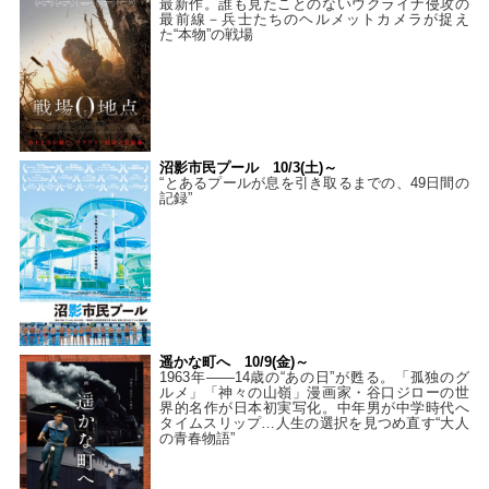
最新作。誰も見たことのないウクライナ侵攻の
最前線－兵士たちのヘルメットカメラが捉え
た“本物”の戦場
沼影市民プール 10/3(土)～
“とあるプールが息を引き取るまでの、49日間の
記録”
遥かな町へ 10/9(金)～
1963年――14歳の“あの日”が甦る。「孤独のグ
ルメ」「神々の山嶺」漫画家・谷口ジローの世
界的名作が日本初実写化。中年男が中学時代へ
タイムスリップ…人生の選択を見つめ直す“大人
の青春物語”