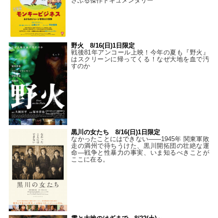
さぶる傑作ドキュメンタリー
野火 8/16(日)1日限定
戦後81年アンコール上映！今年の夏も『野火』
はスクリーンに帰ってくる！なぜ大地を血で汚
すのか
黒川の女たち 8/16(日)1日限定
なかったことにはできない——1945年 関東軍敗
走の満州で待ちうけた、黒川開拓団の壮絶な運
命―戦争と性暴力の事実、いま知るべきことが
ここに在る。