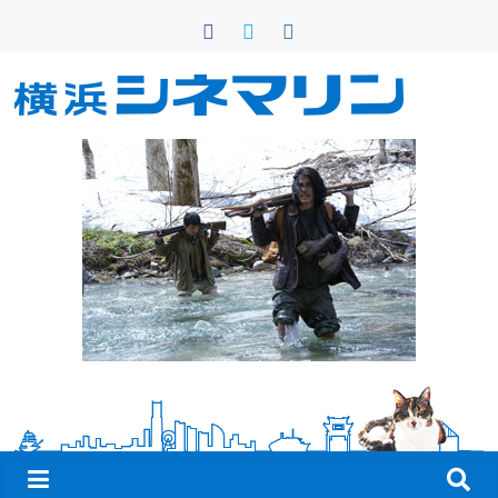
コ
ン
テ
ン
横
ツ
へ
浜
ス
キ
シ
ッ
プ
ネ
マ
リ
ン