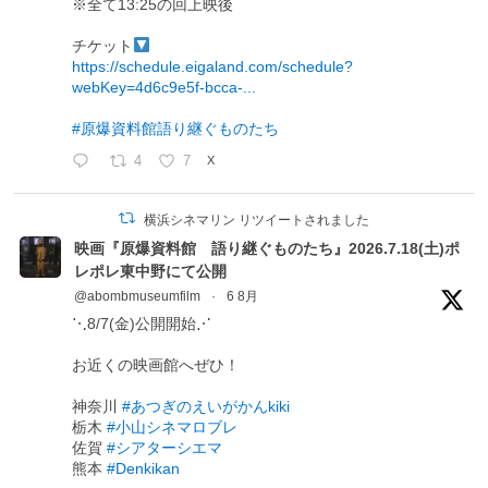
※全て13:25の回上映後
チケット
https://schedule.eigaland.com/schedule?
webKey=4d6c9e5f-bcca-...
#原爆資料館語り継ぐものたち
4
7
X
横浜シネマリン リツイートされました
映画『原爆資料館 語り継ぐものたち』2026.7.18(土)ポ
レポレ東中野にて公開
@abombmuseumfilm
·
6 8月
⋱8/7(金)公開開始⋰
お近くの映画館へぜひ！
神奈川
#あつぎのえいがかんkiki
栃木
#小山シネマロブレ
佐賀
#シアターシエマ
熊本
#Denkikan