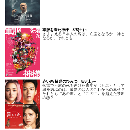
軍服を着た神様 8/8(土)～
さまよえる日本人の魂は、亡霊となるか、神と
なるか、それとも…
赤い糸 輪廻のひみつ 8/8(土)～
落雷で不慮の死を遂げた青年が〈月老〉として
縁を結ぶのは、最愛の恋人のこれからの幸せ？
それとも〝あの世〟と〝この世〟を越えた禁断
の恋？