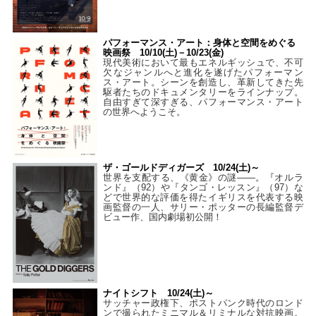
パフォーマンス・アート：身体と空間をめぐる
映画祭 10/10(土)－10/23(金)
現代美術において最もエネルギッシュで、不可
欠なジャンルへと進化を遂げたパフォーマン
ス・アート。シーンを創造し、革新してきた先
駆者たちのドキュメンタリーをラインナップ。
自由すぎて深すぎる、パフォーマンス・アート
の世界へようこそ。
ザ・ゴールドディガーズ 10/24(土)～
世界を支配する、《黄金》の謎――。『オルラ
ンド』（92）や『タンゴ・レッスン』（97）な
どで世界的な評価を得たイギリスを代表する映
画監督の一人、サリー・ポッターの長編監督デ
ビュー作、国内劇場初公開！
ナイトシフト 10/24(土)～
サッチャー政権下、ポストパンク時代のロンド
ンで撮られたミニマル＆リミナルな対抗映画。