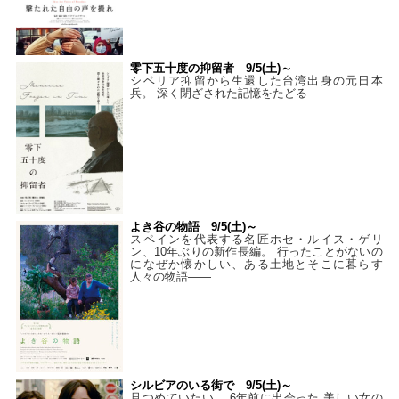
零下五十度の抑留者 9/5(土)～
シベリア抑留から生還した台湾出身の元日本
兵。 深く閉ざされた記憶をたどる—
よき谷の物語 9/5(土)～
スペインを代表する名匠ホセ・ルイス・ゲリ
ン、10年ぶりの新作長編。 行ったことがないの
になぜか懐かしい、ある土地とそこに暮らす
人々の物語――
シルビアのいる街で 9/5(土)～
見つめていたい。 6年前に出会った 美しい女の