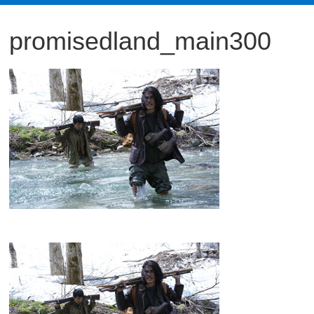
観
promisedland_main300
た
い
映
画
は
こ
の
街
で