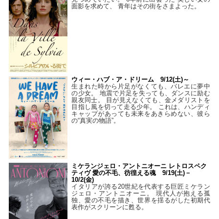
面影を求めて、 青年はその街をさまよった。
ウィー・ハブ・ア・ドリーム 9/12(土)～
生まれた時から片足がなくても、バレエに夢中
の少女。 地震で片足を失っても、ダンスに励む
親友同士。 目が見えなくても、金メダリストを
目指し風を切って走る少年。 これは、ハンディ
キャップがあっても未来をあきらめない、彼ら
の“真実の物語”。
ミケランジェロ・アントニオーニ レトロスペク
ティヴ 愛の不毛、彷徨える魂 9/19(土)－
10/2(金)
イタリアが誇る20世紀を代表する巨匠ミケラン
ジェロ・アントニオーニ。 現代人が抱える孤
独、愛の不毛を描き、世界を揺るがした初期代
表作がスクリーンに甦る。