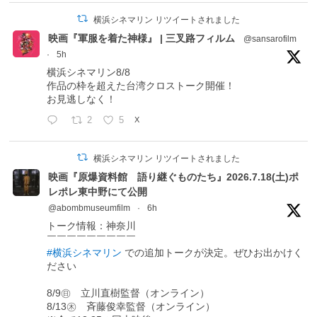
横浜シネマリン リツイートされました
映画『軍服を着た神様』 | 三叉路フィルム
@sansarofilm
·
5h
横浜シネマリン8/8
作品の枠を超えた台湾クロストーク開催！
お見逃しなく！
2
5
X
横浜シネマリン リツイートされました
映画『原爆資料館 語り継ぐものたち』2026.7.18(土)ポ
レポレ東中野にて公開
@abombmuseumfilm
·
6h
トーク情報：神奈川
￣￣￣￣￣￣￣￣￣
#横浜シネマリン
での追加トークが決定。ぜひお出かけく
ださい
8/9㊐ 立川直樹監督（オンライン）
8/13㊍ 斉藤俊幸監督（オンライン）