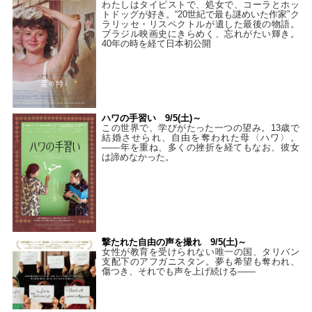
わたしはタイピストで、処⼥で、コーラとホッ
トドッグが好き。“20世紀で最も謎めいた作家”ク
ラリッセ・リスペクトルが遺した最後の物語。
ブラジル映画史にきらめく、忘れがたい輝き。
40年の時を経て⽇本初公開
ハワの手習い 9/5(土)～
この世界で、学びがたった一つの望み。13歳で
結婚させられ、自由を奪われた母〈ハワ〉。
——年を重ね、多くの挫折を経てもなお、彼女
は諦めなかった。
撃たれた自由の声を撮れ 9/5(土)～
女性が教育を受けられない唯一の国、タリバン
支配下のアフガニスタン。夢も希望も奪われ、
傷つき、それでも声を上げ続ける——