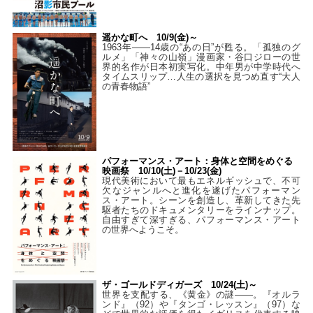
遥かな町へ 10/9(金)～
1963年――14歳の“あの日”が甦る。「孤独のグ
ルメ」「神々の山嶺」漫画家・谷口ジローの世
界的名作が日本初実写化。中年男が中学時代へ
タイムスリップ…人生の選択を見つめ直す“大人
の青春物語”
パフォーマンス・アート：身体と空間をめぐる
映画祭 10/10(土)－10/23(金)
現代美術において最もエネルギッシュで、不可
欠なジャンルへと進化を遂げたパフォーマン
ス・アート。シーンを創造し、革新してきた先
駆者たちのドキュメンタリーをラインナップ。
自由すぎて深すぎる、パフォーマンス・アート
の世界へようこそ。
ザ・ゴールドディガーズ 10/24(土)～
世界を支配する、《黄金》の謎――。『オルラ
ンド』（92）や『タンゴ・レッスン』（97）な