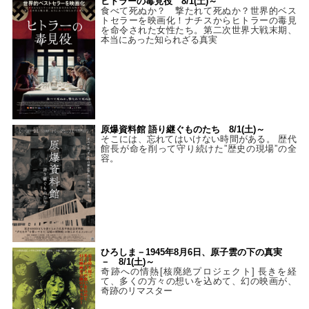
ヒトラーの毒見役 8/1(土)～
食べて死ぬか？ 撃たれて死ぬか？世界的ベス
トセラーを映画化！ナチスからヒトラーの毒見
を命令された女性たち。第二次世界大戦末期、
本当にあった知られざる真実
原爆資料館 語り継ぐものたち 8/1(土)～
そこには、忘れてはいけない時間がある。 歴代
館長が命を削って守り続けた”歴史の現場”の全
容。
ひろしま－1945年8月6日、原子雲の下の真実
－ 8/1(土)～
奇跡への情熱[核廃絶プロジェクト] 長きを経
て、多くの方々の想いを込めて、幻の映画が、
奇跡のリマスター