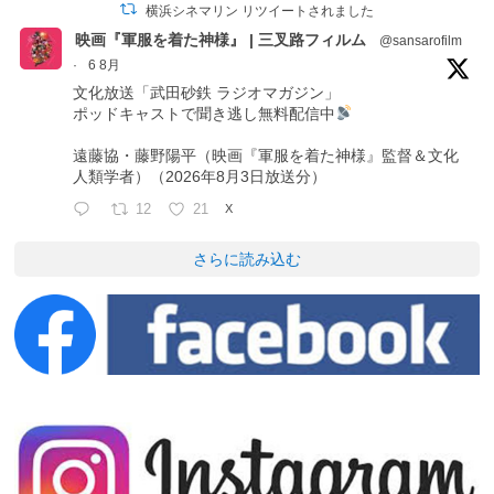
横浜シネマリン リツイートされました
映画『軍服を着た神様』 | 三叉路フィルム
@sansarofilm
·
6 8月
文化放送「武田砂鉄 ラジオマガジン」
ポッドキャストで聞き逃し無料配信中
遠藤協・藤野陽平（映画『軍服を着た神様』監督＆文化
人類学者）（2026年8月3日放送分）
12
21
X
さらに読み込む