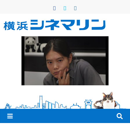
コ
ン
テ
ン
横
ツ
へ
浜
ス
キ
シ
ッ
プ
ネ
マ
リ
ン