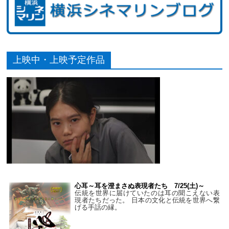
上映中・上映予定作品
心耳～耳を澄まさぬ表現者たち 7/25(土)～
伝統を世界に届けていたのは耳の聞こえない表
現者たちだった。 日本の文化と伝統を世界へ繋
げる手話の縁。