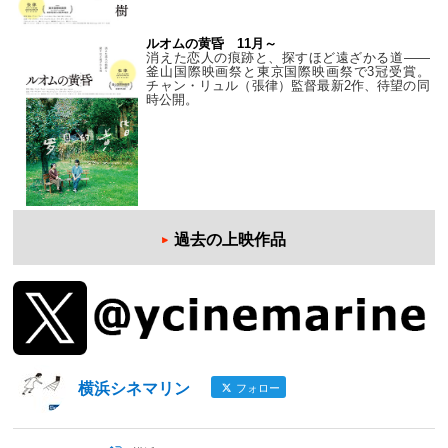
ルオムの黄昏 11月～
消えた恋人の痕跡と、探すほど遠ざかる道——
釜山国際映画祭と東京国際映画祭で3冠受賞。
チャン・リュル（張律）監督最新2作、待望の同
時公開。
過去の上映作品
横浜シネマリン
フォロー