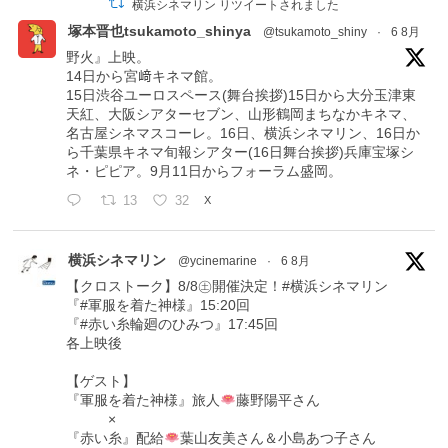
横浜シネマリン リツイートされました
塚本晋也tsukamoto_shinya
@tsukamoto_shiny
·
6 8月
野火』上映。
14日から宮﨑キネマ館。
15日渋谷ユーロスペース(舞台挨拶)15日から大分玉津東
天紅、大阪シアターセブン、山形鶴岡まちなかキネマ、
名古屋シネマスコーレ。16日、横浜シネマリン、16日か
ら千葉県キネマ旬報シアター(16日舞台挨拶)兵庫宝塚シ
ネ・ピピア。9月11日からフォーラム盛岡。
13
32
X
横浜シネマリン
@ycinemarine
·
6 8月
【クロストーク】8/8㊏開催決定！#横浜シネマリン
『#軍服を着た神様』15:20回
『#赤い糸輪廻のひみつ』17:45回
各上映後
【ゲスト】
『軍服を着た神様』旅人
藤野陽平さん
×
『赤い糸』配給
葉山友美さん＆小島あつ子さん