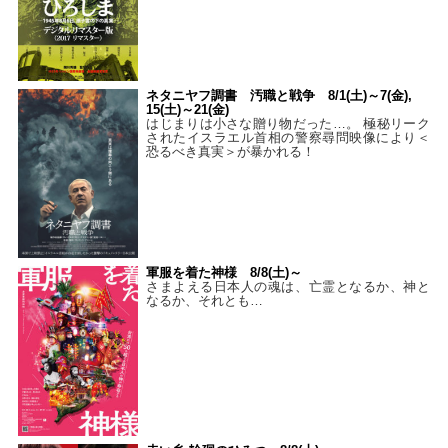
ネタニヤフ調書 汚職と戦争 8/1(土)～7(金),
15(土)～21(金)
はじまりは小さな贈り物だった…。 極秘リーク
されたイスラエル首相の警察尋問映像により＜
恐るべき真実＞が暴かれる！
軍服を着た神様 8/8(土)～
さまよえる日本人の魂は、亡霊となるか、神と
なるか、それとも…