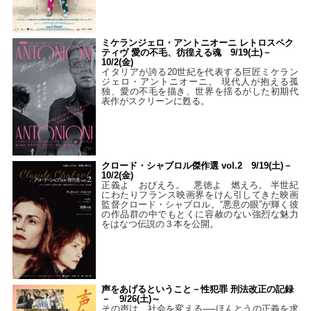
ミケランジェロ・アントニオーニ レトロスペク
ティヴ 愛の不毛、彷徨える魂 9/19(土)－
10/2(金)
イタリアが誇る20世紀を代表する巨匠ミケラン
ジェロ・アントニオーニ。 現代人が抱える孤
独、愛の不毛を描き、世界を揺るがした初期代
表作がスクリーンに甦る。
クロード・シャブロル傑作選 vol.2 9/19(土)－
10/2(金)
正義よ おびえろ。 悪徳よ 燃えろ。 半世紀
にわたりフランス映画界をけん引してきた映画
監督クロード・シャブロル。“悪意の眼”が輝く彼
の作品群の中でもとくに容赦のない強烈な魅力
をはなつ伝説の３本を公開。
声をあげるということ－性犯罪 刑法改正の記録
－ 9/26(土)～
その声は、社会を変える──ほんとうの正義を求