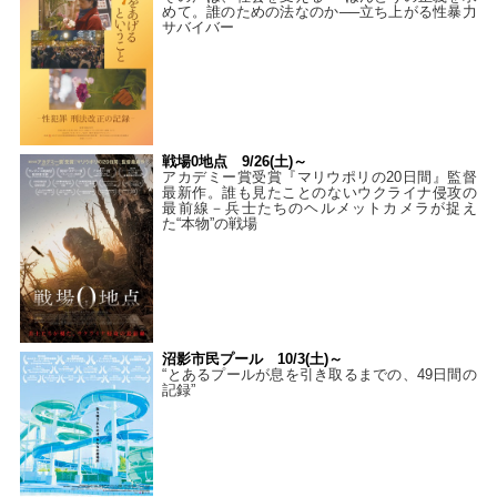
めて。誰のための法なのか──立ち上がる性暴力
サバイバー
戦場0地点 9/26(土)～
アカデミー賞受賞『マリウポリの20日間』監督
最新作。誰も見たことのないウクライナ侵攻の
最前線－兵士たちのヘルメットカメラが捉え
た“本物”の戦場
沼影市民プール 10/3(土)～
“とあるプールが息を引き取るまでの、49日間の
記録”