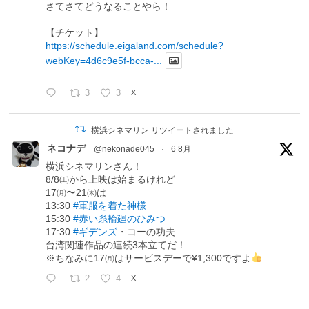
さてさてどうなることやら！
【チケット】
https://schedule.eigaland.com/schedule?
webKey=4d6c9e5f-bcca-...
3
3
X
横浜シネマリン リツイートされました
ネコナデ
@nekonade045
·
6 8月
横浜シネマリンさん！
8/8㈯から上映は始まるけれど
17㈪〜21㈭は
13:30
#軍服を着た神様
15:30
#赤い糸輪廻のひみつ
17:30
#ギデンズ
・コーの功夫
台湾関連作品の連続3本立てだ！
※ちなみに17㈪はサービスデーで¥1,300ですよ
2
4
X