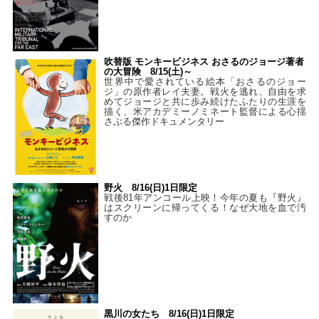
吹替版 モンキービジネス おさるのジョージ著者
の大冒険 8/15(土)～
世界中で愛されている絵本「おさるのジョー
ジ」の原作者レイ夫妻。戦火を逃れ、自由を求
めてジョージと共に歩み続けたふたりの生涯を
描く、米アカデミーノミネート監督による心揺
さぶる傑作ドキュメンタリー
野火 8/16(日)1日限定
戦後81年アンコール上映！今年の夏も『野火』
はスクリーンに帰ってくる！なぜ大地を血で汚
すのか
黒川の女たち 8/16(日)1日限定