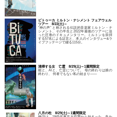
ビトゥーカ ミルトン・ナシメント フェアウェル
ツアー 8/22(土)～
“神の声” と称される伝説的音楽家ミルトン・ナ
シメント、その半生と2022年最後のツアーに迫
った圧巻のドキュメンタリー。ミルトンを崇拝
する57名による証言と、本人のインタヴュー&ラ
イブフッテージで綴る115分。
清掃する女 亡霊 8/29(土)～1週間限定
能と、AIと、亡霊について。 母の終わりは娘の
終わり、 何者でもない私の始まり――
八月の杜 8/29(土)～1週間限定
物語は、1945年東京大空襲から始まった。失わ