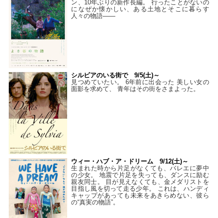
ン、10年ぶりの新作長編。 行ったことがないの
になぜか懐かしい、ある土地とそこに暮らす
人々の物語――
シルビアのいる街で 9/5(土)～
見つめていたい。 6年前に出会った 美しい女の
面影を求めて、 青年はその街をさまよった。
ウィー・ハブ・ア・ドリーム 9/12(土)～
生まれた時から片足がなくても、バレエに夢中
の少女。 地震で片足を失っても、ダンスに励む
親友同士。 目が見えなくても、金メダリストを
目指し風を切って走る少年。 これは、ハンディ
キャップがあっても未来をあきらめない、彼ら
の“真実の物語”。