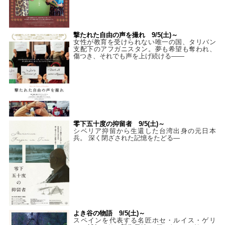
撃たれた自由の声を撮れ 9/5(土)～
女性が教育を受けられない唯一の国、タリバン
支配下のアフガニスタン。夢も希望も奪われ、
傷つき、それでも声を上げ続ける——
零下五十度の抑留者 9/5(土)～
シベリア抑留から生還した台湾出身の元日本
兵。 深く閉ざされた記憶をたどる—
よき谷の物語 9/5(土)～
スペインを代表する名匠ホセ・ルイス・ゲリ