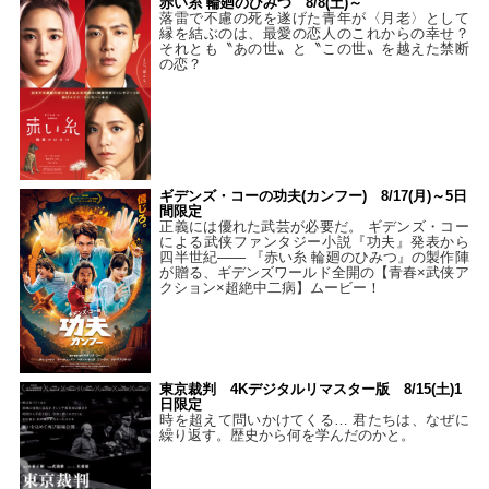
赤い糸 輪廻のひみつ 8/8(土)～
落雷で不慮の死を遂げた青年が〈月老〉として
縁を結ぶのは、最愛の恋人のこれからの幸せ？
それとも〝あの世〟と〝この世〟を越えた禁断
の恋？
ギデンズ・コーの功夫(カンフー) 8/17(月)～5日
間限定
正義には優れた武芸が必要だ。 ギデンズ・コー
による武侠ファンタジー小説『功夫』発表から
四半世紀―― 『赤い糸 輪廻のひみつ』の製作陣
が贈る、ギデンズワールド全開の【青春×武侠ア
クション×超絶中二病】ムービー！
東京裁判 4Kデジタルリマスター版 8/15(土)1
日限定
時を超えて問いかけてくる… 君たちは、なぜに
繰り返す。歴史から何を学んだのかと。