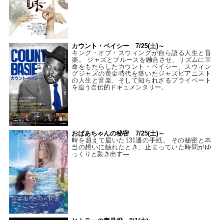
カウント・ベイシー 7/25(土)～
キング・オブ・スウィングが自ら語る人生と音
楽。 ジャズとブルースを融合させ、リズムに革
命をもたらしたカウント・ベイシー。スウィン
グジャズの黄金時代を築いたジャズピアニスト
の人生と音楽、そして知られざるプライベート
を追う自伝的ドキュメンタリー。
おばあちゃんの秘密 7/25(土)～
時を超えて届いた131通の手紙。 その秘密と本
当の想いに触れたとき、止まっていた時間がゆ
っくりと動き出す―