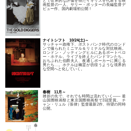
どで世界的な評価を得たイギリスを代表する映
画監督の一人、サリー・ポッターの長編監督デ
ビュー作、国内劇場初公開！
ナイトシフト 10/24(土)～
サッチャー政権下、ポストパンク時代のロンド
ンで撮られたミニマル＆リミナルな対抗映画。
ロンドン・ノッティングヒルにあるポートベロ
ー・ホテル。ライブを終えたバンドマンたち、
おちぶれた伯爵夫人、夜通しポーカーに興じる
男たち…。ホテルは幽霊が彷徨うような境界的
な空間へと化していく。
春樹 11月～
挫折の先で、それでも時間は流れていく—— 釜
山国際映画祭と東京国際映画祭で3冠受賞。 チ
ャン・リュル（張律）監督最新2作、待望の同時
公開。