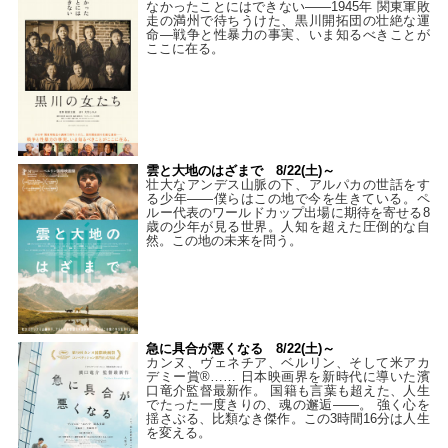
なかったことにはできない——1945年 関東軍敗
走の満州で待ちうけた、黒川開拓団の壮絶な運
命―戦争と性暴力の事実、いま知るべきことが
ここに在る。
雲と大地のはざまで 8/22(土)～
壮大なアンデス山脈の下、アルパカの世話をす
る少年――僕らはこの地で今を生きている。ペ
ルー代表のワールドカップ出場に期待を寄せる8
歳の少年が見る世界。人知を超えた圧倒的な自
然。この地の未来を問う。
急に具合が悪くなる 8/22(土)～
カンヌ、ヴェネチア、ベルリン、そして米アカ
デミー賞®…… 日本映画界を新時代に導いた濱
口竜介監督最新作。 国籍も言葉も超えた、人生
でたった一度きりの、魂の邂逅――。 強く心を
揺さぶる、比類なき傑作。この3時間16分は人生
を変える。