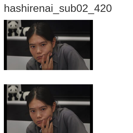
hashirenai_sub02_420
観
た
い
映
画
は
こ
の
街
で