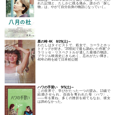
れた記憶と、たしかに残る痛み。誰かの「探し
物」は、やがて自分自身の物語になっていく。
星の時 4K 8/29(土)～
わたしはタイピストで、処⼥で、コーラとホッ
トドッグが好き。“20世紀で最も謎めいた作家”ク
ラリッセ・リスペクトルが遺した最後の物語。
ブラジル映画史にきらめく、忘れがたい輝き。
40年の時を経て⽇本初公開
ハワの手習い 9/5(土)～
この世界で、学びがたった一つの望み。13歳で
結婚させられ、自由を奪われた母〈ハワ〉。
——年を重ね、多くの挫折を経てもなお、彼女
は諦めなかった。