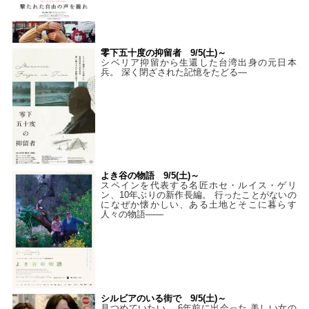
零下五十度の抑留者 9/5(土)～
シベリア抑留から生還した台湾出身の元日本
兵。 深く閉ざされた記憶をたどる—
よき谷の物語 9/5(土)～
スペインを代表する名匠ホセ・ルイス・ゲリ
ン、10年ぶりの新作長編。 行ったことがないの
になぜか懐かしい、ある土地とそこに暮らす
人々の物語――
シルビアのいる街で 9/5(土)～
見つめていたい。 6年前に出会った 美しい女の