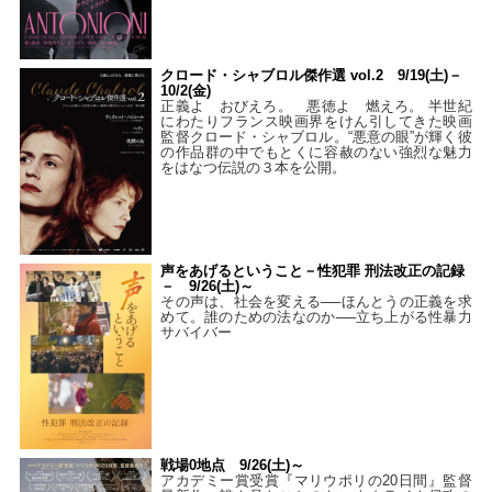
クロード・シャブロル傑作選 vol.2 9/19(土)－
10/2(金)
正義よ おびえろ。 悪徳よ 燃えろ。 半世紀
にわたりフランス映画界をけん引してきた映画
監督クロード・シャブロル。“悪意の眼”が輝く彼
の作品群の中でもとくに容赦のない強烈な魅力
をはなつ伝説の３本を公開。
声をあげるということ－性犯罪 刑法改正の記録
－ 9/26(土)～
その声は、社会を変える──ほんとうの正義を求
めて。誰のための法なのか──立ち上がる性暴力
サバイバー
戦場0地点 9/26(土)～
アカデミー賞受賞『マリウポリの20日間』監督