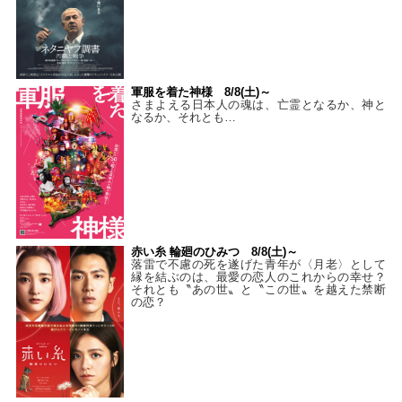
軍服を着た神様 8/8(土)～
さまよえる日本人の魂は、亡霊となるか、神と
なるか、それとも…
赤い糸 輪廻のひみつ 8/8(土)～
落雷で不慮の死を遂げた青年が〈月老〉として
縁を結ぶのは、最愛の恋人のこれからの幸せ？
それとも〝あの世〟と〝この世〟を越えた禁断
の恋？