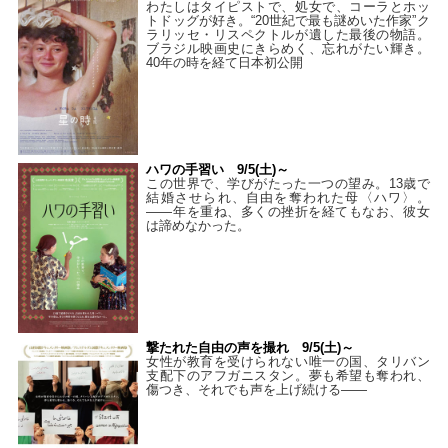
わたしはタイピストで、処⼥で、コーラとホッ
トドッグが好き。“20世紀で最も謎めいた作家”ク
ラリッセ・リスペクトルが遺した最後の物語。
ブラジル映画史にきらめく、忘れがたい輝き。
40年の時を経て⽇本初公開
ハワの手習い 9/5(土)～
この世界で、学びがたった一つの望み。13歳で
結婚させられ、自由を奪われた母〈ハワ〉。
——年を重ね、多くの挫折を経てもなお、彼女
は諦めなかった。
撃たれた自由の声を撮れ 9/5(土)～
女性が教育を受けられない唯一の国、タリバン
支配下のアフガニスタン。夢も希望も奪われ、
傷つき、それでも声を上げ続ける——