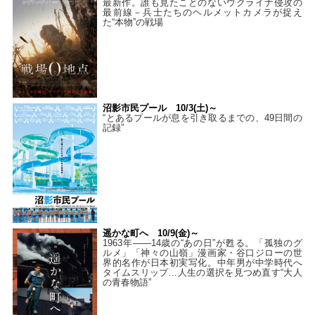
最新作。誰も見たことのないウクライナ侵攻の
最前線－兵士たちのヘルメットカメラが捉え
た“本物”の戦場
沼影市民プール 10/3(土)～
“とあるプールが息を引き取るまでの、49日間の
記録”
遥かな町へ 10/9(金)～
1963年――14歳の“あの日”が甦る。「孤独のグ
ルメ」「神々の山嶺」漫画家・谷口ジローの世
界的名作が日本初実写化。中年男が中学時代へ
タイムスリップ…人生の選択を見つめ直す“大人
の青春物語”