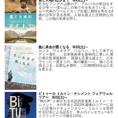
雲と大地のはざまで 8/22(土)～
壮大なアンデス山脈の下、アルパカの世話をす
る少年――僕らはこの地で今を生きている。ペ
ルー代表のワールドカップ出場に期待を寄せる8
歳の少年が見る世界。人知を超えた圧倒的な自
然。この地の未来を問う。
急に具合が悪くなる 8/22(土)～
カンヌ、ヴェネチア、ベルリン、そして米アカ
デミー賞®…… 日本映画界を新時代に導いた濱
口竜介監督最新作。 国籍も言葉も超えた、人生
でたった一度きりの、魂の邂逅――。 強く心を
揺さぶる、比類なき傑作。この3時間16分は人生
を変える。
ビトゥーカ ミルトン・ナシメント フェアウェル
ツアー 8/22(土)～
“神の声” と称される伝説的音楽家ミルトン・ナ
シメント、その半生と2022年最後のツアーに迫
った圧巻のドキュメンタリー。ミルトンを崇拝
する57名による証言と、本人のインタヴュー&ラ
イブフッテージで綴る115分。