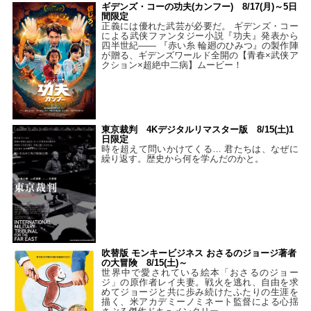
ギデンズ・コーの功夫(カンフー) 8/17(月)～5日
間限定
正義には優れた武芸が必要だ。 ギデンズ・コー
による武侠ファンタジー小説『功夫』発表から
四半世紀―― 『赤い糸 輪廻のひみつ』の製作陣
が贈る、ギデンズワールド全開の【青春×武侠ア
クション×超絶中二病】ムービー！
東京裁判 4Kデジタルリマスター版 8/15(土)1
日限定
時を超えて問いかけてくる… 君たちは、なぜに
繰り返す。歴史から何を学んだのかと。
吹替版 モンキービジネス おさるのジョージ著者
の大冒険 8/15(土)～
世界中で愛されている絵本「おさるのジョー
ジ」の原作者レイ夫妻。戦火を逃れ、自由を求
めてジョージと共に歩み続けたふたりの生涯を
描く、米アカデミーノミネート監督による心揺