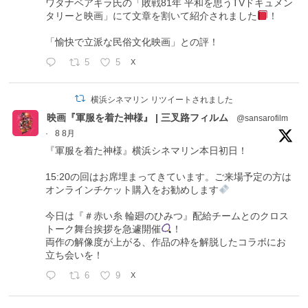
ワタナベアキラ氏の「敗戦81年 平和を思うTVドキュメン
タリーと映画」にて文章を割いて紹介されました
！
「愉快で立派な民俗文化映画」との評！
5
5
X
横浜シネマリン リツイートされました
映画『軍服を着た神様』 | 三叉路フィルム
@sansarofilm
·
8 8月
『軍服を着た神様』横浜シネマリン本日初日！
15:20の回はお席埋まってきています。ご来場予定の方は
オンラインチケット購入をお勧めします
今日は『＃赤い糸 輪廻のひみつ』配給チームとのクロス
トーク舞台挨拶を急遽開催
！
両作の解像度が上がる、作品の枠を解脱したコラボにお
立ち会いを！
6
9
X