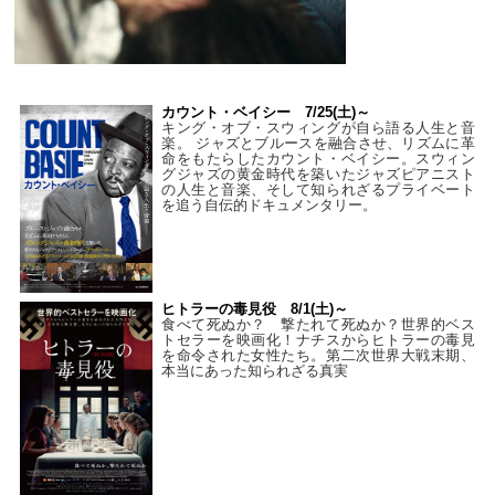
カウント・ベイシー 7/25(土)～
キング・オブ・スウィングが自ら語る人生と音
楽。 ジャズとブルースを融合させ、リズムに革
命をもたらしたカウント・ベイシー。スウィン
グジャズの黄金時代を築いたジャズピアニスト
の人生と音楽、そして知られざるプライベート
を追う自伝的ドキュメンタリー。
ヒトラーの毒見役 8/1(土)～
食べて死ぬか？ 撃たれて死ぬか？世界的ベス
トセラーを映画化！ナチスからヒトラーの毒見
を命令された女性たち。第二次世界大戦末期、
本当にあった知られざる真実