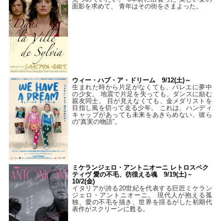
面影を求めて、 青年はその街をさまよった。
ウィー・ハブ・ア・ドリーム 9/12(土)～
生まれた時から片足がなくても、バレエに夢中
の少女。 地震で片足を失っても、ダンスに励む
親友同士。 目が見えなくても、金メダリストを
目指し風を切って走る少年。 これは、ハンディ
キャップがあっても未来をあきらめない、彼ら
の“真実の物語”。
ミケランジェロ・アントニオーニ レトロスペク
ティヴ 愛の不毛、彷徨える魂 9/19(土)－
10/2(金)
イタリアが誇る20世紀を代表する巨匠ミケラン
ジェロ・アントニオーニ。 現代人が抱える孤
独、愛の不毛を描き、世界を揺るがした初期代
表作がスクリーンに甦る。