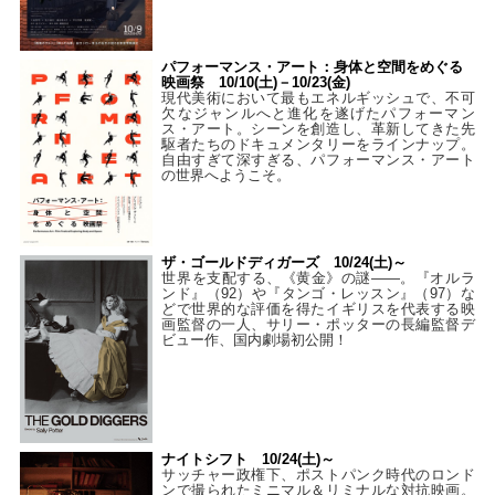
パフォーマンス・アート：身体と空間をめぐる
映画祭 10/10(土)－10/23(金)
現代美術において最もエネルギッシュで、不可
欠なジャンルへと進化を遂げたパフォーマン
ス・アート。シーンを創造し、革新してきた先
駆者たちのドキュメンタリーをラインナップ。
自由すぎて深すぎる、パフォーマンス・アート
の世界へようこそ。
ザ・ゴールドディガーズ 10/24(土)～
世界を支配する、《黄金》の謎――。『オルラ
ンド』（92）や『タンゴ・レッスン』（97）な
どで世界的な評価を得たイギリスを代表する映
画監督の一人、サリー・ポッターの長編監督デ
ビュー作、国内劇場初公開！
ナイトシフト 10/24(土)～
サッチャー政権下、ポストパンク時代のロンド
ンで撮られたミニマル＆リミナルな対抗映画。