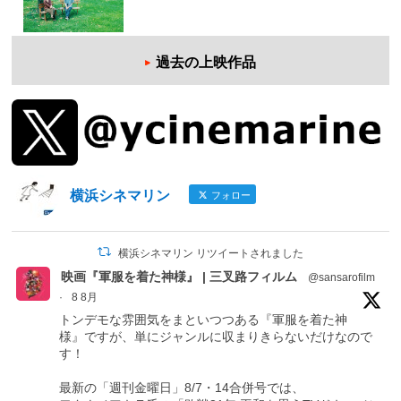
過去の上映作品
横浜シネマリン
フォロー
横浜シネマリン リツイートされました
映画『軍服を着た神様』 | 三叉路フィルム
@sansarofilm
·
8 8月
トンデモな雰囲気をまといつつある『軍服を着た神
様』ですが、単にジャンルに収まりきらないだけなので
す！
最新の「週刊金曜日」8/7・14合併号では、