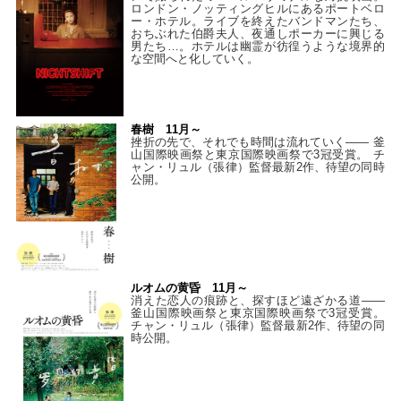
ロンドン・ノッティングヒルにあるポートベロ
ー・ホテル。ライブを終えたバンドマンたち、
おちぶれた伯爵夫人、夜通しポーカーに興じる
男たち…。ホテルは幽霊が彷徨うような境界的
な空間へと化していく。
春樹 11月～
挫折の先で、それでも時間は流れていく—— 釜
山国際映画祭と東京国際映画祭で3冠受賞。 チ
ャン・リュル（張律）監督最新2作、待望の同時
公開。
ルオムの黄昏 11月～
消えた恋人の痕跡と、探すほど遠ざかる道——
釜山国際映画祭と東京国際映画祭で3冠受賞。
チャン・リュル（張律）監督最新2作、待望の同
時公開。