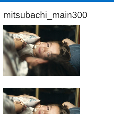
観
mitsubachi_main300
た
い
映
画
は
こ
の
街
で