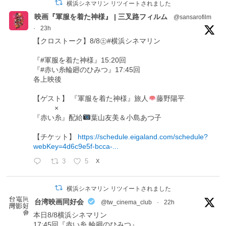
横浜シネマリン リツイートされました
映画『軍服を着た神様』 | 三叉路フィルム
@sansarofilm
·
23h
【クロストーク】8/8㊏#横浜シネマリン
『#軍服を着た神様』15:20回
『#赤い糸輪廻のひみつ』17:45回
各上映後
【ゲスト】 『軍服を着た神様』旅人
藤野陽平
×
『赤い糸』配給
葉山友美＆小島あつ子
【チケット】
https://schedule.eigaland.com/schedule?
webKey=4d6c9e5f-bcca-...
3
5
X
横浜シネマリン リツイートされました
台湾映画同好会
@tw_cinema_club
·
22h
本日8/8横浜シネマリン
17:45回『赤い糸 輪廻のひみつ』