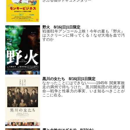
さぶる傑作ドキュメンタリー
野火 8/16(日)1日限定
戦後81年アンコール上映！今年の夏も『野火』
はスクリーンに帰ってくる！なぜ大地を血で汚
すのか
黒川の女たち 8/16(日)1日限定
なかったことにはできない——1945年 関東軍敗
走の満州で待ちうけた、黒川開拓団の壮絶な運
命―戦争と性暴力の事実、いま知るべきことが
ここに在る。