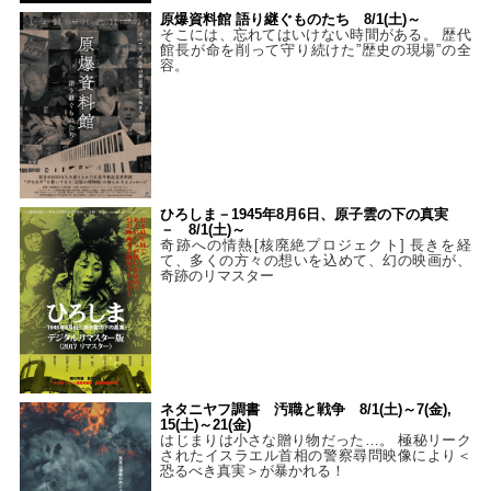
原爆資料館 語り継ぐものたち 8/1(土)～
そこには、忘れてはいけない時間がある。 歴代
館長が命を削って守り続けた”歴史の現場”の全
容。
ひろしま－1945年8月6日、原子雲の下の真実
－ 8/1(土)～
奇跡への情熱[核廃絶プロジェクト] 長きを経
て、多くの方々の想いを込めて、幻の映画が、
奇跡のリマスター
ネタニヤフ調書 汚職と戦争 8/1(土)～7(金),
15(土)～21(金)
はじまりは小さな贈り物だった…。 極秘リーク
されたイスラエル首相の警察尋問映像により＜
恐るべき真実＞が暴かれる！