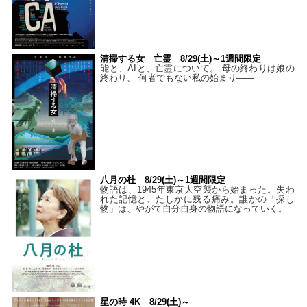
清掃する女 亡霊 8/29(土)～1週間限定
能と、AIと、亡霊について。 母の終わりは娘の
終わり、 何者でもない私の始まり――
八月の杜 8/29(土)～1週間限定
物語は、1945年東京大空襲から始まった。失わ
れた記憶と、たしかに残る痛み。誰かの「探し
物」は、やがて自分自身の物語になっていく。
星の時 4K 8/29(土)～