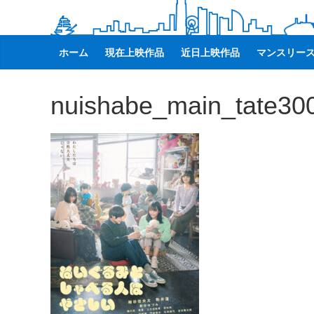
観
た
い
ホーム
現在上映作品
近日上映作品
マンスリー
映
画
nuishabe_main_tate30
は
こ
の
街
で