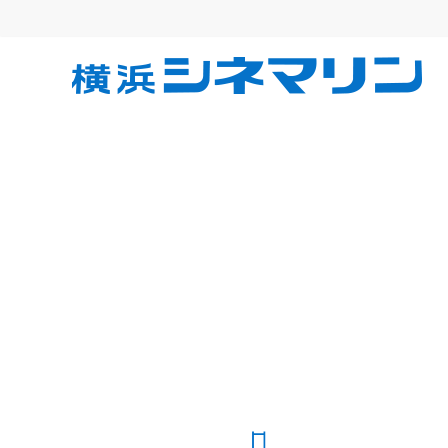
コ
ン
テ
横
ン
ツ
へ
浜
ス
キ
シ
ッ
プ
ネ
マ
リ
ン