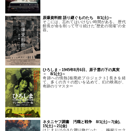
原爆資料館 語り継ぐものたち 8/1(土)～
そこには、忘れてはいけない時間がある。 歴代
館長が命を削って守り続けた”歴史の現場”の全
容。
ひろしま－1945年8月6日、原子雲の下の真実
－ 8/1(土)～
奇跡への情熱[核廃絶プロジェクト] 長きを経
て、多くの方々の想いを込めて、幻の映画が、
奇跡のリマスター
ネタニヤフ調書 汚職と戦争 8/1(土)～7(金),
15(土)～21(金)
はじまりは小さな贈り物だった…。 極秘リーク