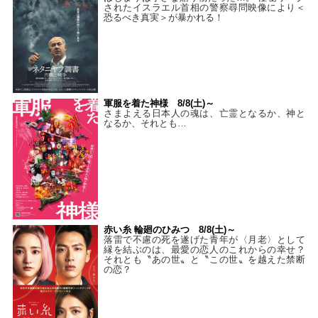
されたイスラエル首相の警察尋問映像により＜
恐るべき真実＞が暴かれる！
軍服を着た神様 8/8(土)～
さまよえる日本人の魂は、亡霊となるか、神と
なるか、それとも…
赤い糸 輪廻のひみつ 8/8(土)～
落雷で不慮の死を遂げた青年が〈月老〉として
縁を結ぶのは、最愛の恋人のこれからの幸せ？
それとも〝あの世〟と〝この世〟を越えた禁断
の恋？