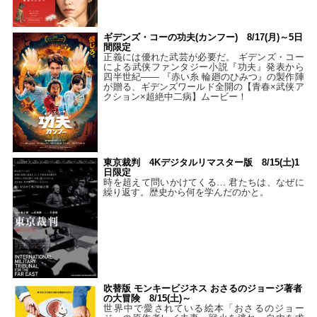
ギデンズ・コーの功夫(カンフー) 8/17(月)～5日
間限定
正義には優れた武芸が必要だ。 ギデンズ・コー
による武侠ファンタジー小説『功夫』発表から
四半世紀―― 『赤い糸 輪廻のひみつ』の製作陣
が贈る、ギデンズワールド全開の【青春×武侠ア
クション×超絶中二病】ムービー！
東京裁判 4Kデジタルリマスター版 8/15(土)1
日限定
時を超えて問いかけてくる… 君たちは、なぜに
繰り返す。歴史から何を学んだのかと。
吹替版 モンキービジネス おさるのジョージ著者
の大冒険 8/15(土)～
世界中で愛されている絵本「おさるのジョー