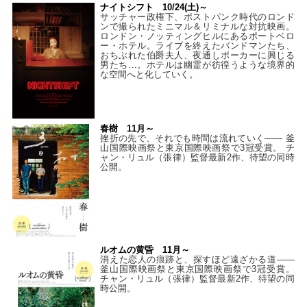
ナイトシフト 10/24(土)～
サッチャー政権下、ポストパンク時代のロンド
ンで撮られたミニマル＆リミナルな対抗映画。
ロンドン・ノッティングヒルにあるポートベロ
ー・ホテル。ライブを終えたバンドマンたち、
おちぶれた伯爵夫人、夜通しポーカーに興じる
男たち…。ホテルは幽霊が彷徨うような境界的
な空間へと化していく。
春樹 11月～
挫折の先で、それでも時間は流れていく—— 釜
山国際映画祭と東京国際映画祭で3冠受賞。 チ
ャン・リュル（張律）監督最新2作、待望の同時
公開。
ルオムの黄昏 11月～
消えた恋人の痕跡と、探すほど遠ざかる道——
釜山国際映画祭と東京国際映画祭で3冠受賞。
チャン・リュル（張律）監督最新2作、待望の同
時公開。