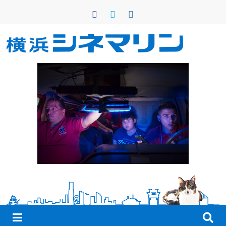
コ
ン
テ
ン
横
ツ
へ
浜
ス
キ
シ
ッ
プ
ネ
マ
リ
ン