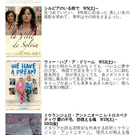
シルビアのいる街で 9/5(土)～
見つめていたい。 6年前に出会った 美しい女の
面影を求めて、 青年はその街をさまよった。
ウィー・ハブ・ア・ドリーム 9/12(土)～
生まれた時から片足がなくても、バレエに夢中
の少女。 地震で片足を失っても、ダンスに励む
親友同士。 目が見えなくても、金メダリストを
目指し風を切って走る少年。 これは、ハンディ
キャップがあっても未来をあきらめない、彼ら
の“真実の物語”。
ミケランジェロ・アントニオーニ レトロスペク
ティヴ 愛の不毛、彷徨える魂 9/19(土)－
10/2(金)
イタリアが誇る20世紀を代表する巨匠ミケラン
ジェロ・アントニオーニ。 現代人が抱える孤