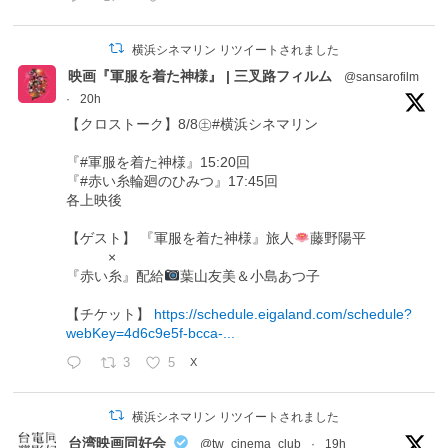
横浜シネマリン リツイートされました
映画『軍服を着た神様』 | 三叉路フィルム
@sansarofilm
·
20h
【クロストーク】8/8㊏#横浜シネマリン
『#軍服を着た神様』15:20回
『#赤い糸輪廻のひみつ』17:45回
各上映後
【ゲスト】 『軍服を着た神様』旅人
藤野陽平
×
『赤い糸』配給
葉山友美＆小島あつ子
【チケット】
https://schedule.eigaland.com/schedule?
webKey=4d6c9e5f-bcca-...
3
5
X
横浜シネマリン リツイートされました
台湾映画同好会
@tw_cinema_club
·
19h