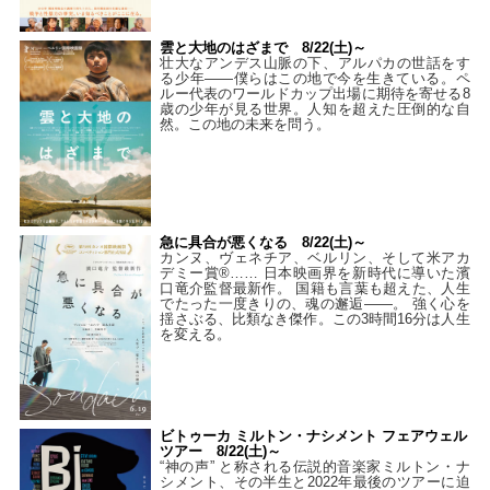
雲と大地のはざまで 8/22(土)～
壮大なアンデス山脈の下、アルパカの世話をす
る少年――僕らはこの地で今を生きている。ペ
ルー代表のワールドカップ出場に期待を寄せる8
歳の少年が見る世界。人知を超えた圧倒的な自
然。この地の未来を問う。
急に具合が悪くなる 8/22(土)～
カンヌ、ヴェネチア、ベルリン、そして米アカ
デミー賞®…… 日本映画界を新時代に導いた濱
口竜介監督最新作。 国籍も言葉も超えた、人生
でたった一度きりの、魂の邂逅――。 強く心を
揺さぶる、比類なき傑作。この3時間16分は人生
を変える。
ビトゥーカ ミルトン・ナシメント フェアウェル
ツアー 8/22(土)～
“神の声” と称される伝説的音楽家ミルトン・ナ
シメント、その半生と2022年最後のツアーに迫