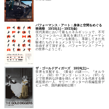
パフォーマンス・アート：身体と空間をめぐる
映画祭 10/10(土)－10/23(金)
現代美術において最もエネルギッシュで、不可
欠なジャンルへと進化を遂げたパフォーマン
ス・アート。シーンを創造し、革新してきた先
駆者たちのドキュメンタリーをラインナップ。
自由すぎて深すぎる、パフォーマンス・アート
の世界へようこそ。
ザ・ゴールドディガーズ 10/24(土)～
世界を支配する、《黄金》の謎――。『オルラ
ンド』（92）や『タンゴ・レッスン』（97）な
どで世界的な評価を得たイギリスを代表する映
画監督の一人、サリー・ポッターの長編監督デ
ビュー作、国内劇場初公開！