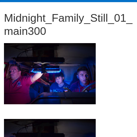
観
Midnight_Family_Still_01_
た
い
main300
映
画
は
こ
の
街
で