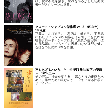
独、愛の不毛を描き、世界を揺るがした初期代
表作がスクリーンに甦る。
クロード・シャブロル傑作選 vol.2 9/19(土)－
10/2(金)
正義よ おびえろ。 悪徳よ 燃えろ。 半世紀
にわたりフランス映画界をけん引してきた映画
監督クロード・シャブロル。“悪意の眼”が輝く彼
の作品群の中でもとくに容赦のない強烈な魅力
をはなつ伝説の３本を公開。
声をあげるということ－性犯罪 刑法改正の記録
－ 9/26(土)～
その声は、社会を変える──ほんとうの正義を求
めて。誰のための法なのか──立ち上がる性暴力
サバイバー