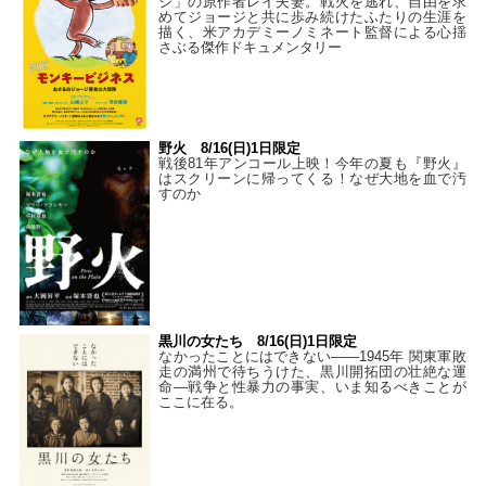
ジ」の原作者レイ夫妻。戦火を逃れ、自由を求
めてジョージと共に歩み続けたふたりの生涯を
描く、米アカデミーノミネート監督による心揺
さぶる傑作ドキュメンタリー
野火 8/16(日)1日限定
戦後81年アンコール上映！今年の夏も『野火』
はスクリーンに帰ってくる！なぜ大地を血で汚
すのか
黒川の女たち 8/16(日)1日限定
なかったことにはできない——1945年 関東軍敗
走の満州で待ちうけた、黒川開拓団の壮絶な運
命―戦争と性暴力の事実、いま知るべきことが
ここに在る。