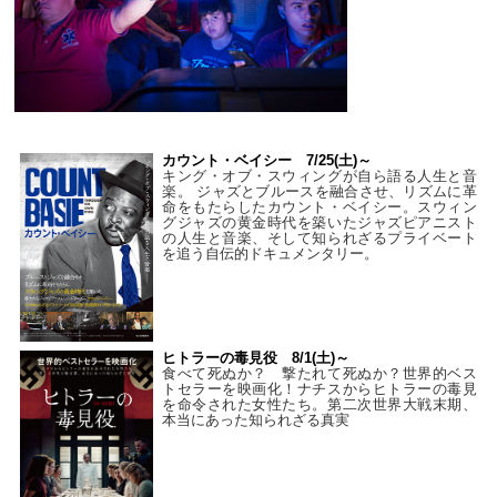
カウント・ベイシー 7/25(土)～
キング・オブ・スウィングが自ら語る人生と音
楽。 ジャズとブルースを融合させ、リズムに革
命をもたらしたカウント・ベイシー。スウィン
グジャズの黄金時代を築いたジャズピアニスト
の人生と音楽、そして知られざるプライベート
を追う自伝的ドキュメンタリー。
ヒトラーの毒見役 8/1(土)～
食べて死ぬか？ 撃たれて死ぬか？世界的ベス
トセラーを映画化！ナチスからヒトラーの毒見
を命令された女性たち。第二次世界大戦末期、
本当にあった知られざる真実