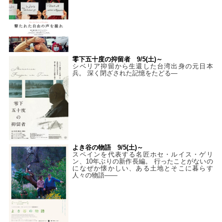
零下五十度の抑留者 9/5(土)～
シベリア抑留から生還した台湾出身の元日本
兵。 深く閉ざされた記憶をたどる—
よき谷の物語 9/5(土)～
スペインを代表する名匠ホセ・ルイス・ゲリ
ン、10年ぶりの新作長編。 行ったことがないの
になぜか懐かしい、ある土地とそこに暮らす
人々の物語――