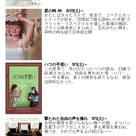
星の時 4K 8/29(土)～
わたしはタイピストで、処⼥で、コーラとホッ
トドッグが好き。“20世紀で最も謎めいた作家”ク
ラリッセ・リスペクトルが遺した最後の物語。
ブラジル映画史にきらめく、忘れがたい輝き。
40年の時を経て⽇本初公開
ハワの手習い 9/5(土)～
この世界で、学びがたった一つの望み。13歳で
結婚させられ、自由を奪われた母〈ハワ〉。
——年を重ね、多くの挫折を経てもなお、彼女
は諦めなかった。
撃たれた自由の声を撮れ 9/5(土)～
女性が教育を受けられない唯一の国、タリバン
支配下のアフガニスタン。夢も希望も奪われ、
傷つき、それでも声を上げ続ける——