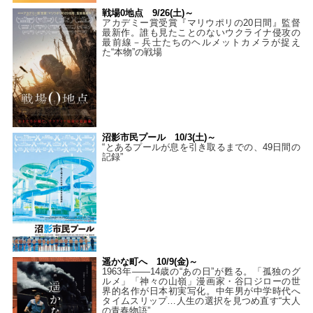
戦場0地点 9/26(土)～
アカデミー賞受賞『マリウポリの20日間』監督
最新作。誰も見たことのないウクライナ侵攻の
最前線－兵士たちのヘルメットカメラが捉え
た“本物”の戦場
沼影市民プール 10/3(土)～
“とあるプールが息を引き取るまでの、49日間の
記録”
遥かな町へ 10/9(金)～
1963年――14歳の“あの日”が甦る。「孤独のグ
ルメ」「神々の山嶺」漫画家・谷口ジローの世
界的名作が日本初実写化。中年男が中学時代へ
タイムスリップ…人生の選択を見つめ直す“大人
の青春物語”