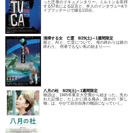
った圧巻のドキュメンタリー。ミルトンを崇拝
する57名による証言と、本人のインタヴュー&ラ
イブフッテージで綴る115分。
清掃する女 亡霊 8/29(土)～1週間限定
能と、AIと、亡霊について。 母の終わりは娘の
終わり、 何者でもない私の始まり――
八月の杜 8/29(土)～1週間限定
物語は、1945年東京大空襲から始まった。失わ
れた記憶と、たしかに残る痛み。誰かの「探し
物」は、やがて自分自身の物語になっていく。