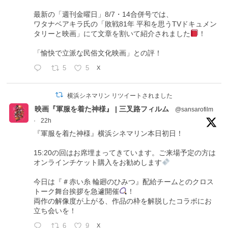
最新の「週刊金曜日」8/7・14合併号では、
ワタナベアキラ氏の「敗戦81年 平和を思うTVドキュメン
タリーと映画」にて文章を割いて紹介されました
！
「愉快で立派な民俗文化映画」との評！
5
5
X
横浜シネマリン リツイートされました
映画『軍服を着た神様』 | 三叉路フィルム
@sansarofilm
·
22h
『軍服を着た神様』横浜シネマリン本日初日！
15:20の回はお席埋まってきています。ご来場予定の方は
オンラインチケット購入をお勧めします
今日は『＃赤い糸 輪廻のひみつ』配給チームとのクロス
トーク舞台挨拶を急遽開催
！
両作の解像度が上がる、作品の枠を解脱したコラボにお
立ち会いを！
6
9
X