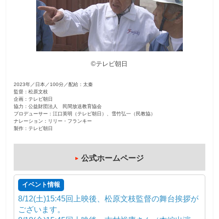
観
た
い
映
©テレビ朝日
画
は
2023年／日本／100分／配給：太秦
こ
監督：松原文枝
の
企画：テレビ朝日
協力：公益財団法人 民間放送教育協会
街
プロデューサー：江口英明（テレビ朝日）、雪竹弘一（民教協）
ナレーション：リリー・フランキー
で
製作：テレビ朝日
公式ホームページ
イベント情報
8/12(土)15:45回上映後、松原文枝監督の舞台挨拶が
ございます。