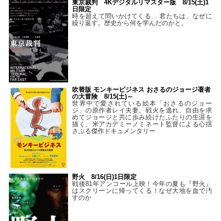
東京裁判 4Kデジタルリマスター版 8/15(土)1
日限定
時を超えて問いかけてくる… 君たちは、なぜに
繰り返す。歴史から何を学んだのかと。
吹替版 モンキービジネス おさるのジョージ著者
の大冒険 8/15(土)～
世界中で愛されている絵本「おさるのジョー
ジ」の原作者レイ夫妻。戦火を逃れ、自由を求
めてジョージと共に歩み続けたふたりの生涯を
描く、米アカデミーノミネート監督による心揺
さぶる傑作ドキュメンタリー
野火 8/16(日)1日限定
戦後81年アンコール上映！今年の夏も『野火』
はスクリーンに帰ってくる！なぜ大地を血で汚
すのか