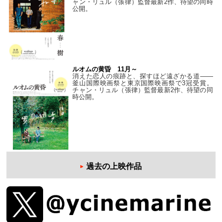
ャン・リュル（張律）監督最新2作、待望の同時
公開。
ルオムの黄昏 11月～
消えた恋人の痕跡と、探すほど遠ざかる道——
釜山国際映画祭と東京国際映画祭で3冠受賞。
チャン・リュル（張律）監督最新2作、待望の同
時公開。
過去の上映作品