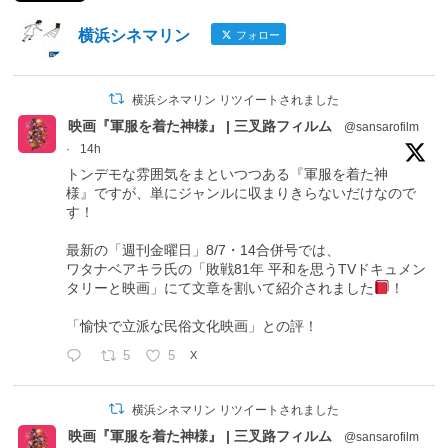
横浜シネマリン
フォロー
横浜シネマリン リツイートされました
映画『軍服を着た神様』 | 三叉路フィルム
@sansarofilm
·
14h
トンデモな雰囲気をまといつつある『軍服を着た神
様』ですが、単にジャンルに収まりきらないだけなので
す！
最新の「週刊金曜日」8/7・14合併号では、
ワタナベアキラ氏の「敗戦81年 平和を思うTVドキュメン
タリーと映画」にて文章を割いて紹介されました
！
「愉快で立派な民俗文化映画」との評！
5
5
X
横浜シネマリン リツイートされました
映画『軍服を着た神様』 | 三叉路フィルム
@sansarofilm