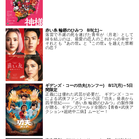
赤い糸 輪廻のひみつ 8/8(土)～
落雷で不慮の死を遂げた青年が〈月老〉として
縁を結ぶのは、最愛の恋人のこれからの幸せ？
それとも〝あの世〟と〝この世〟を越えた禁断
の恋？
ギデンズ・コーの功夫(カンフー) 8/17(月)～5日
間限定
正義には優れた武芸が必要だ。 ギデンズ・コー
による武侠ファンタジー小説『功夫』発表から
四半世紀―― 『赤い糸 輪廻のひみつ』の製作陣
が贈る、ギデンズワールド全開の【青春×武侠ア
クション×超絶中二病】ムービー！