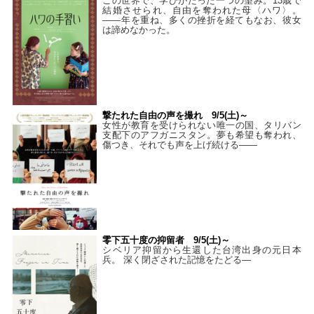
この世界で、学びがたった一つの望み。13歳で
結婚させられ、自由を奪われた母〈ハワ〉。
——年を重ね、多くの挫折を経てもなお、彼女
は諦めなかった。
撃たれた自由の声を撮れ 9/5(土)～
女性が教育を受けられない唯一の国、タリバン
支配下のアフガニスタン。夢も希望も奪われ、
傷つき、それでも声を上げ続ける——
零下五十度の抑留者 9/5(土)～
シベリア抑留から生還した台湾出身の元日本
兵。 深く閉ざされた記憶をたどる—