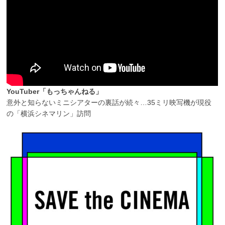
YouTuber「もっちゃんねる」
意外と知らないミニシアターの裏話が続々…35ミリ映写機が現役
の「横浜シネマリン」訪問