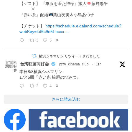
【ゲスト】 『軍服を着た神様』旅人
藤野陽平
×
『赤い糸』配給
葉山友美＆小島あつ子
【チケット】
https://schedule.eigaland.com/schedule?
webKey=4d6c9e5f-bcca-...
3
5
X
横浜シネマリン リツイートされました
台湾映画同好会
@tw_cinema_club
·
11h
本日8/8横浜シネマリン
17:45回『赤い糸 輪廻のひみつ』
2
4
X
さらに読み込む