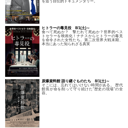
を追う自伝的ドキュメンタリー。
ヒトラーの毒見役 8/1(土)～
食べて死ぬか？ 撃たれて死ぬか？世界的ベス
トセラーを映画化！ナチスからヒトラーの毒見
を命令された女性たち。第二次世界大戦末期、
本当にあった知られざる真実
原爆資料館 語り継ぐものたち 8/1(土)～
そこには、忘れてはいけない時間がある。 歴代
館長が命を削って守り続けた”歴史の現場”の全
容。