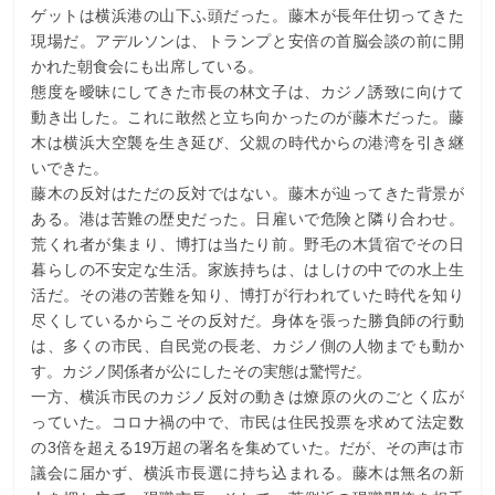
ゲットは横浜港の山下ふ頭だった。藤木が長年仕切ってきた
現場だ。アデルソンは、トランプと安倍の首脳会談の前に開
かれた朝食会にも出席している。
態度を曖昧にしてきた市長の林文子は、カジノ誘致に向けて
動き出した。これに敢然と立ち向かったのが藤木だった。藤
木は横浜大空襲を生き延び、父親の時代からの港湾を引き継
いできた。
藤木の反対はただの反対ではない。藤木が辿ってきた背景が
ある。港は苦難の歴史だった。日雇いで危険と隣り合わせ。
荒くれ者が集まり、博打は当たり前。野毛の木賃宿でその日
暮らしの不安定な生活。家族持ちは、はしけの中での水上生
活だ。その港の苦難を知り、博打が行われていた時代を知り
尽くしているからこその反対だ。身体を張った勝負師の行動
は、多くの市民、自民党の長老、カジノ側の人物までも動か
す。カジノ関係者が公にしたその実態は驚愕だ。
一方、横浜市民のカジノ反対の動きは燎原の火のごとく広が
っていた。コロナ禍の中で、市民は住民投票を求めて法定数
の3倍を超える19万超の署名を集めていた。だが、その声は市
議会に届かず、横浜市長選に持ち込まれる。藤木は無名の新