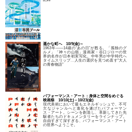
遥かな町へ 10/9(金)～
1963年――14歳の“あの日”が甦る。「孤独のグ
ルメ」「神々の山嶺」漫画家・谷口ジローの世
界的名作が日本初実写化。中年男が中学時代へ
タイムスリップ…人生の選択を見つめ直す“大人
の青春物語”
パフォーマンス・アート：身体と空間をめぐる
映画祭 10/10(土)－10/23(金)
現代美術において最もエネルギッシュで、不可
欠なジャンルへと進化を遂げたパフォーマン
ス・アート。シーンを創造し、革新してきた先
駆者たちのドキュメンタリーをラインナップ。
自由すぎて深すぎる、パフォーマンス・アート
の世界へようこそ。