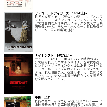
ザ・ゴールドディガーズ 10/24(土)～
世界を支配する、《黄金》の謎――。『オルラ
ンド』（92）や『タンゴ・レッスン』（97）な
どで世界的な評価を得たイギリスを代表する映
画監督の一人、サリー・ポッターの長編監督デ
ビュー作、国内劇場初公開！
ナイトシフト 10/24(土)～
サッチャー政権下、ポストパンク時代のロンド
ンで撮られたミニマル＆リミナルな対抗映画。
ロンドン・ノッティングヒルにあるポートベロ
ー・ホテル。ライブを終えたバンドマンたち、
おちぶれた伯爵夫人、夜通しポーカーに興じる
男たち…。ホテルは幽霊が彷徨うような境界的
な空間へと化していく。
春樹 11月～
挫折の先で、それでも時間は流れていく—— 釜
山国際映画祭と東京国際映画祭で3冠受賞。 チ