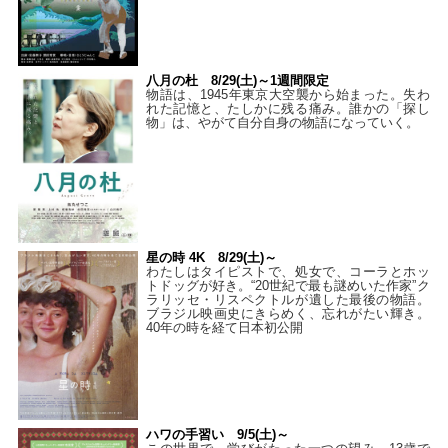
八月の杜 8/29(土)～1週間限定
物語は、1945年東京大空襲から始まった。失わ
れた記憶と、たしかに残る痛み。誰かの「探し
物」は、やがて自分自身の物語になっていく。
星の時 4K 8/29(土)～
わたしはタイピストで、処⼥で、コーラとホッ
トドッグが好き。“20世紀で最も謎めいた作家”ク
ラリッセ・リスペクトルが遺した最後の物語。
ブラジル映画史にきらめく、忘れがたい輝き。
40年の時を経て⽇本初公開
ハワの手習い 9/5(土)～