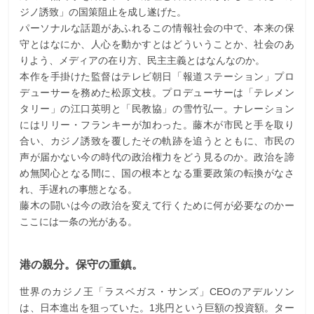
ジノ誘致」の国策阻止を成し遂げた。
パーソナルな話題があふれるこの情報社会の中で、本来の保
守とはなにか、人心を動かすとはどういうことか、社会のあ
りよう、メディアの在り方、民主主義とはなんなのか。
本作を手掛けた監督はテレビ朝日「報道ステーション」プロ
デューサーを務めた松原文枝。プロデューサーは「テレメン
タリー」の江口英明と「民教協」の雪竹弘一。ナレーション
にはリリー・フランキーが加わった。藤木が市民と手を取り
合い、カジノ誘致を覆したその軌跡を追うとともに、市民の
声が届かない今の時代の政治権力をどう見るのか。政治を諦
め無関心となる間に、国の根本となる重要政策の転換がなさ
れ、手遅れの事態となる。
藤木の闘いは今の政治を変えて行くために何が必要なのかー
ここには一条の光がある。
港の親分。保守の重鎮。
世界のカジノ王「ラスベガス・サンズ」CEOのアデルソン
は、日本進出を狙っていた。1兆円という巨額の投資額。ター