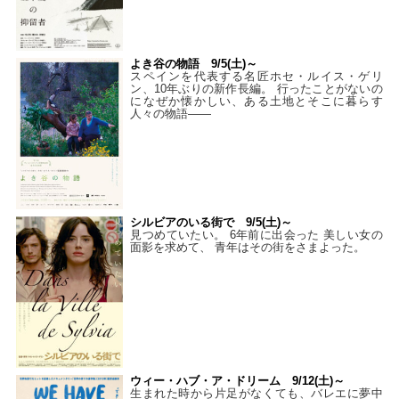
よき谷の物語 9/5(土)～
スペインを代表する名匠ホセ・ルイス・ゲリ
ン、10年ぶりの新作長編。 行ったことがないの
になぜか懐かしい、ある土地とそこに暮らす
人々の物語――
シルビアのいる街で 9/5(土)～
見つめていたい。 6年前に出会った 美しい女の
面影を求めて、 青年はその街をさまよった。
ウィー・ハブ・ア・ドリーム 9/12(土)～
生まれた時から片足がなくても、バレエに夢中