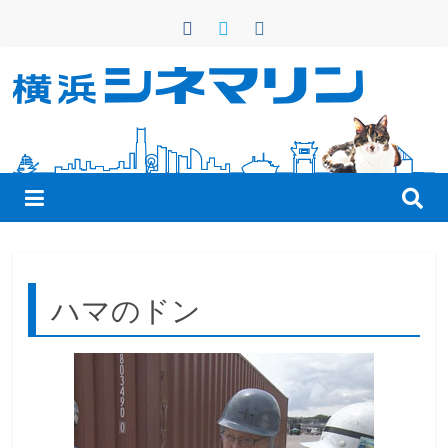
コ
ン
テ
ン
横
ツ
へ
浜
ス
キ
シ
ッ
プ
ネ
ハマのドン
マ
リ
ン