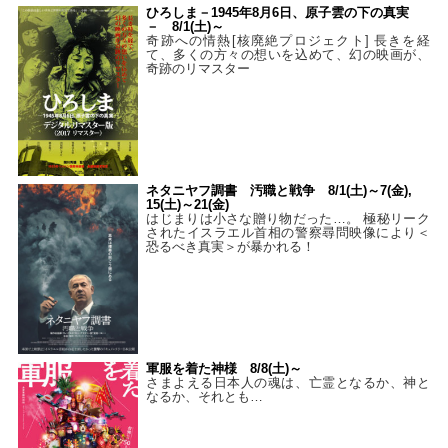
ひろしま－1945年8月6日、原子雲の下の真実
－ 8/1(土)～
奇跡への情熱[核廃絶プロジェクト] 長きを経
て、多くの方々の想いを込めて、幻の映画が、
奇跡のリマスター
ネタニヤフ調書 汚職と戦争 8/1(土)～7(金),
15(土)～21(金)
はじまりは小さな贈り物だった…。 極秘リーク
されたイスラエル首相の警察尋問映像により＜
恐るべき真実＞が暴かれる！
軍服を着た神様 8/8(土)～
さまよえる日本人の魂は、亡霊となるか、神と
なるか、それとも…