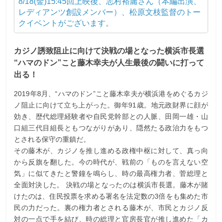
8/18(金)15:45回上映後、志村裕庸さん（本編出演、
レディアンツ創設メンバー）、松原文枝監督のトー
クイベントがございます。
カジノ誘致阻止に向けて決戦の場となった横浜市長選
“ハマのドン”こと藤木幸夫が人生最後の闘いに打って
出る！
2019年8月、“ハマのドン”こと藤木幸夫が横浜港をめぐるカジ
ノ阻止に向けて立ち上がった。御年91歳。地元政財界に顔が
効き、歴代総理経験者や自民党幹部との人脈、田岡一雄・山
口組三代目組長ともつながりがあり、隠然たる政治力をもつ
とされる保守の重鎮だ。
その藤木が、カジノを推し進める政権中枢に対して、真っ向
から反旗を翻した。今の時代が、戦前の「ものを言えない空
気」に似てきたと警鐘を鳴らし、時の最高権力者、菅総理と
全面対決した。 決戦の場となったのは横浜市長選。藤木が賭
けたのは、住民投票を求める署名を法定数の3倍をも集めた市
民の力だった。裏の権力者とされる藤木が、市民とカジノ反
対の一点で手を結び、時の総理と官房長官が推し進めた「カ