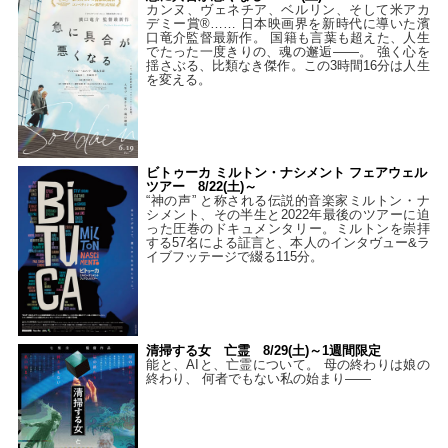
カンヌ、ヴェネチア、ベルリン、そして米アカ
デミー賞®…… 日本映画界を新時代に導いた濱
口竜介監督最新作。 国籍も言葉も超えた、人生
でたった一度きりの、魂の邂逅――。 強く心を
揺さぶる、比類なき傑作。この3時間16分は人生
を変える。
ビトゥーカ ミルトン・ナシメント フェアウェル
ツアー 8/22(土)～
“神の声” と称される伝説的音楽家ミルトン・ナ
シメント、その半生と2022年最後のツアーに迫
った圧巻のドキュメンタリー。ミルトンを崇拝
する57名による証言と、本人のインタヴュー&ラ
イブフッテージで綴る115分。
清掃する女 亡霊 8/29(土)～1週間限定
能と、AIと、亡霊について。 母の終わりは娘の
終わり、 何者でもない私の始まり――