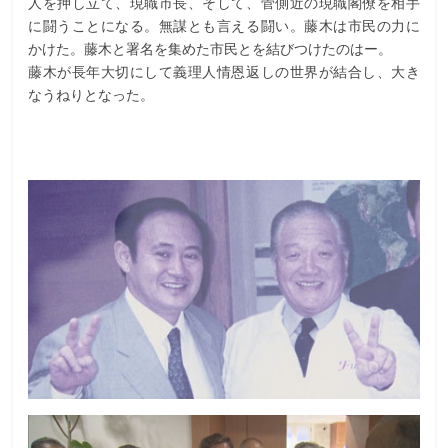
人を押し立て、現職市長、そして、菅側近の現職閣僚を相手
に闘うことになる。無謀とも言える闘い。藤木は市民の力に
かけた。藤木と署名を集めた市民とを結びつけたのはー。
藤木が長年大切にして義理人情恩返しの世界が結合し、大き
なうねりとなった。