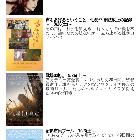
声をあげるということ－性犯罪 刑法改正の記録
－ 9/26(土)～
その声は、社会を変える──ほんとうの正義を求
めて。誰のための法なのか──立ち上がる性暴力
サバイバー
戦場0地点 9/26(土)～
アカデミー賞受賞『マリウポリの20日間』監督
最新作。誰も見たことのないウクライナ侵攻の
最前線－兵士たちのヘルメットカメラが捉え
た“本物”の戦場
沼影市民プール 10/3(土)～
“とあるプールが息を引き取るまでの、49日間の
記録”