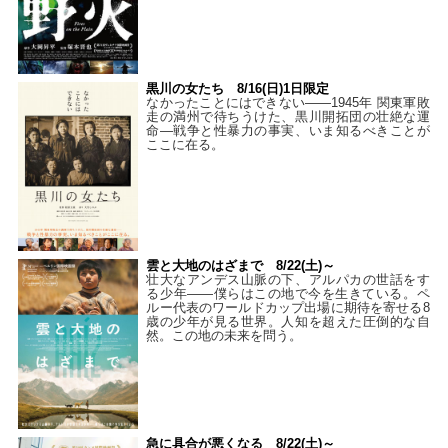
黒川の女たち 8/16(日)1日限定
なかったことにはできない——1945年 関東軍敗
走の満州で待ちうけた、黒川開拓団の壮絶な運
命―戦争と性暴力の事実、いま知るべきことが
ここに在る。
雲と大地のはざまで 8/22(土)～
壮大なアンデス山脈の下、アルパカの世話をす
る少年――僕らはこの地で今を生きている。ペ
ルー代表のワールドカップ出場に期待を寄せる8
歳の少年が見る世界。人知を超えた圧倒的な自
然。この地の未来を問う。
急に具合が悪くなる 8/22(土)～