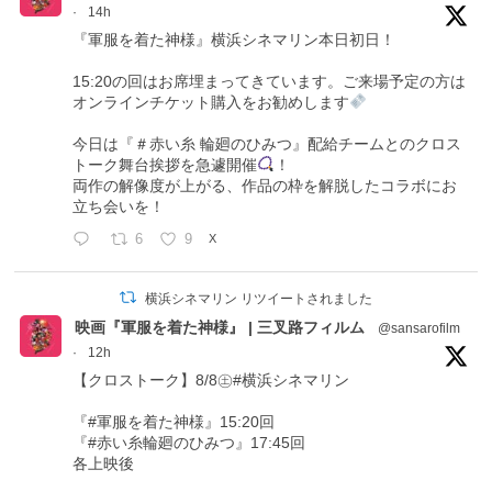
·
14h
『軍服を着た神様』横浜シネマリン本日初日！
15:20の回はお席埋まってきています。ご来場予定の方は
オンラインチケット購入をお勧めします
今日は『＃赤い糸 輪廻のひみつ』配給チームとのクロス
トーク舞台挨拶を急遽開催
！
両作の解像度が上がる、作品の枠を解脱したコラボにお
立ち会いを！
6
9
X
横浜シネマリン リツイートされました
映画『軍服を着た神様』 | 三叉路フィルム
@sansarofilm
·
12h
【クロストーク】8/8㊏#横浜シネマリン
『#軍服を着た神様』15:20回
『#赤い糸輪廻のひみつ』17:45回
各上映後