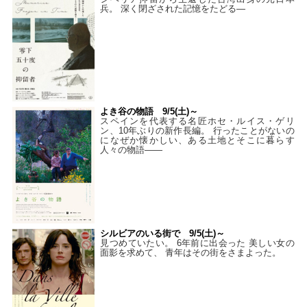
兵。 深く閉ざされた記憶をたどる—
よき谷の物語 9/5(土)～
スペインを代表する名匠ホセ・ルイス・ゲリ
ン、10年ぶりの新作長編。 行ったことがないの
になぜか懐かしい、ある土地とそこに暮らす
人々の物語――
シルビアのいる街で 9/5(土)～
見つめていたい。 6年前に出会った 美しい女の
面影を求めて、 青年はその街をさまよった。