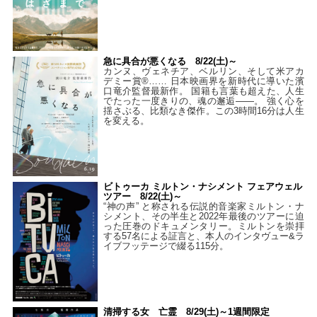
急に具合が悪くなる 8/22(土)～
カンヌ、ヴェネチア、ベルリン、そして米アカ
デミー賞®…… 日本映画界を新時代に導いた濱
口竜介監督最新作。 国籍も言葉も超えた、人生
でたった一度きりの、魂の邂逅――。 強く心を
揺さぶる、比類なき傑作。この3時間16分は人生
を変える。
ビトゥーカ ミルトン・ナシメント フェアウェル
ツアー 8/22(土)～
“神の声” と称される伝説的音楽家ミルトン・ナ
シメント、その半生と2022年最後のツアーに迫
った圧巻のドキュメンタリー。ミルトンを崇拝
する57名による証言と、本人のインタヴュー&ラ
イブフッテージで綴る115分。
清掃する女 亡霊 8/29(土)～1週間限定