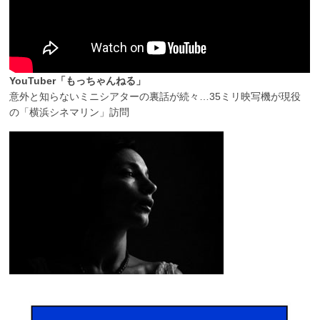
YouTuber「もっちゃんねる」
意外と知らないミニシアターの裏話が続々…35ミリ映写機が現役
の「横浜シネマリン」訪問