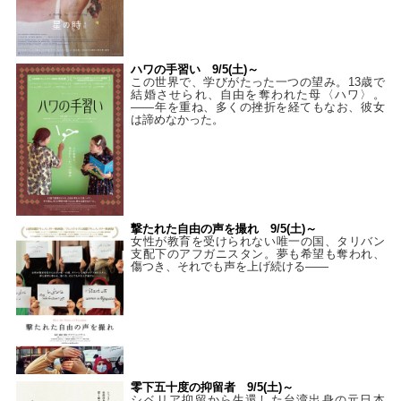
ハワの手習い 9/5(土)～
この世界で、学びがたった一つの望み。13歳で
結婚させられ、自由を奪われた母〈ハワ〉。
——年を重ね、多くの挫折を経てもなお、彼女
は諦めなかった。
撃たれた自由の声を撮れ 9/5(土)～
女性が教育を受けられない唯一の国、タリバン
支配下のアフガニスタン。夢も希望も奪われ、
傷つき、それでも声を上げ続ける——
零下五十度の抑留者 9/5(土)～
シベリア抑留から生還した台湾出身の元日本