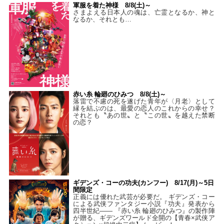
軍服を着た神様 8/8(土)～
さまよえる日本人の魂は、亡霊となるか、神と
なるか、それとも…
赤い糸 輪廻のひみつ 8/8(土)～
落雷で不慮の死を遂げた青年が〈月老〉として
縁を結ぶのは、最愛の恋人のこれからの幸せ？
それとも〝あの世〟と〝この世〟を越えた禁断
の恋？
ギデンズ・コーの功夫(カンフー) 8/17(月)～5日
間限定
正義には優れた武芸が必要だ。 ギデンズ・コー
による武侠ファンタジー小説『功夫』発表から
四半世紀―― 『赤い糸 輪廻のひみつ』の製作陣
が贈る、ギデンズワールド全開の【青春×武侠ア