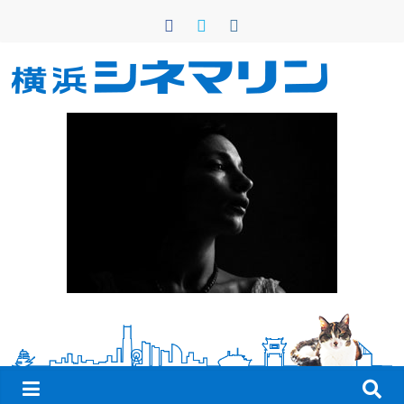
コ
ン
テ
ン
横
ツ
へ
浜
ス
キ
シ
ッ
プ
ネ
マ
リ
ン