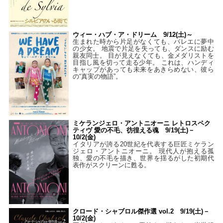
ウィー・ハブ・ア・ドリーム 9/12(土)～
生まれた時から片足がなくても、バレエに夢中
の少女。 地震で片足を失っても、ダンスに励む
親友同士。 目が見えなくても、金メダリストを
目指し風を切って走る少年。 これは、ハンディ
キャップがあっても未来をあきらめない、彼ら
の“真実の物語”。
ミケランジェロ・アントニオーニ レトロスペク
ティヴ 愛の不毛、彷徨える魂 9/19(土)－
10/2(金)
イタリアが誇る20世紀を代表する巨匠ミケラン
ジェロ・アントニオーニ。 現代人が抱える孤
独、愛の不毛を描き、世界を揺るがした初期代
表作がスクリーンに甦る。
クロード・シャブロル傑作選 vol.2 9/19(土)－
10/2(金)