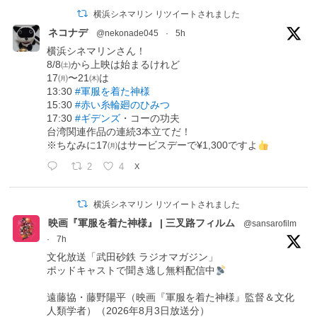
横浜シネマリン リツイートされました
ネコナデ
@nekonade045
·
5h
横浜シネマリンさん！
8/8㈯から上映は始まるけれど
17㈪〜21㈭は
13:30
#軍服を着た神様
15:30
#赤い糸輪廻のひみつ
17:30
#ギデンズ
・コーの功夫
台湾関連作品の連続3本立てだ！
※ちなみに17㈪はサービスデーで¥1,300ですよ
2
4
X
横浜シネマリン リツイートされました
映画『軍服を着た神様』 | 三叉路フィルム
@sansarofilm
·
7h
文化放送「武田砂鉄 ラジオマガジン」
ポッドキャストで聞き逃し無料配信中
遠藤協・藤野陽平（映画『軍服を着た神様』監督＆文化
人類学者）（2026年8月3日放送分）