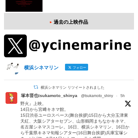
過去の上映作品
横浜シネマリン
フォロー
横浜シネマリン リツイートされました
塚本晋也tsukamoto_shinya
@tsukamoto_shiny
·
5h
野火』上映。
14日から宮﨑キネマ館。
15日渋谷ユーロスペース(舞台挨拶)15日から大分玉津東
天紅、大阪シアターセブン、山形鶴岡まちなかキネマ、
名古屋シネマスコーレ。16日、横浜シネマリン、16日か
ら千葉県キネマ旬報シアター(16日舞台挨拶)兵庫宝塚シ