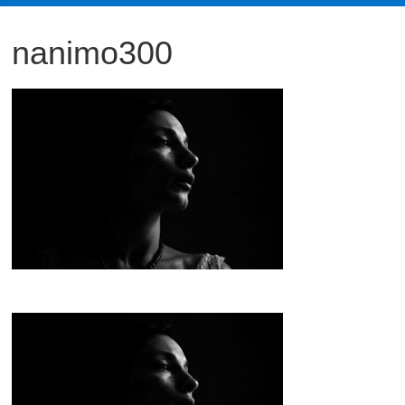
観
nanimo300
た
い
映
画
は
こ
の
街
で