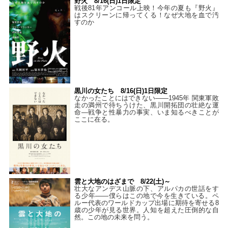
野火 8/16(日)1日限定
戦後81年アンコール上映！今年の夏も『野火』
はスクリーンに帰ってくる！なぜ大地を血で汚
すのか
黒川の女たち 8/16(日)1日限定
なかったことにはできない——1945年 関東軍敗
走の満州で待ちうけた、黒川開拓団の壮絶な運
命―戦争と性暴力の事実、いま知るべきことが
ここに在る。
雲と大地のはざまで 8/22(土)～
壮大なアンデス山脈の下、アルパカの世話をす
る少年――僕らはこの地で今を生きている。ペ
ルー代表のワールドカップ出場に期待を寄せる8
歳の少年が見る世界。人知を超えた圧倒的な自
然。この地の未来を問う。