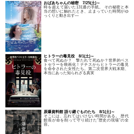
おばあちゃんの秘密 7/25(土)～
時を超えて届いた131通の手紙。 その秘密と本
当の想いに触れたとき、止まっていた時間がゆ
っくりと動き出す―
ヒトラーの毒見役 8/1(土)～
食べて死ぬか？ 撃たれて死ぬか？世界的ベス
トセラーを映画化！ナチスからヒトラーの毒見
を命令された女性たち。第二次世界大戦末期、
本当にあった知られざる真実
原爆資料館 語り継ぐものたち 8/1(土)～
そこには、忘れてはいけない時間がある。 歴代
館長が命を削って守り続けた”歴史の現場”の全
容。