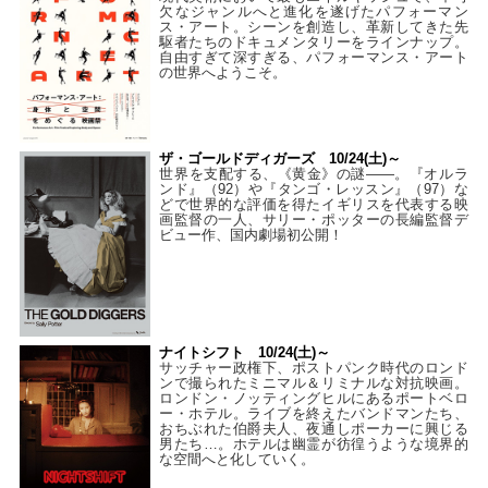
欠なジャンルへと進化を遂げたパフォーマン
ス・アート。シーンを創造し、革新してきた先
駆者たちのドキュメンタリーをラインナップ。
自由すぎて深すぎる、パフォーマンス・アート
の世界へようこそ。
ザ・ゴールドディガーズ 10/24(土)～
世界を支配する、《黄金》の謎――。『オルラ
ンド』（92）や『タンゴ・レッスン』（97）な
どで世界的な評価を得たイギリスを代表する映
画監督の一人、サリー・ポッターの長編監督デ
ビュー作、国内劇場初公開！
ナイトシフト 10/24(土)～
サッチャー政権下、ポストパンク時代のロンド
ンで撮られたミニマル＆リミナルな対抗映画。
ロンドン・ノッティングヒルにあるポートベロ
ー・ホテル。ライブを終えたバンドマンたち、
おちぶれた伯爵夫人、夜通しポーカーに興じる
男たち…。ホテルは幽霊が彷徨うような境界的
な空間へと化していく。