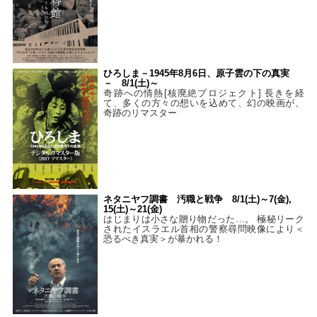
ひろしま－1945年8月6日、原子雲の下の真実
－ 8/1(土)～
奇跡への情熱[核廃絶プロジェクト] 長きを経
て、多くの方々の想いを込めて、幻の映画が、
奇跡のリマスター
ネタニヤフ調書 汚職と戦争 8/1(土)～7(金),
15(土)～21(金)
はじまりは小さな贈り物だった…。 極秘リーク
されたイスラエル首相の警察尋問映像により＜
恐るべき真実＞が暴かれる！