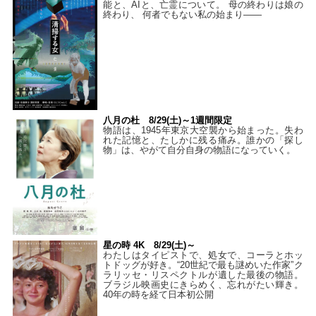
能と、AIと、亡霊について。 母の終わりは娘の
終わり、 何者でもない私の始まり――
八月の杜 8/29(土)～1週間限定
物語は、1945年東京大空襲から始まった。失わ
れた記憶と、たしかに残る痛み。誰かの「探し
物」は、やがて自分自身の物語になっていく。
星の時 4K 8/29(土)～
わたしはタイピストで、処⼥で、コーラとホッ
トドッグが好き。“20世紀で最も謎めいた作家”ク
ラリッセ・リスペクトルが遺した最後の物語。
ブラジル映画史にきらめく、忘れがたい輝き。
40年の時を経て⽇本初公開