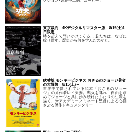
クション×超絶中二病】ムービー！
東京裁判 4Kデジタルリマスター版 8/15(土)1
日限定
時を超えて問いかけてくる… 君たちは、なぜに
繰り返す。歴史から何を学んだのかと。
吹替版 モンキービジネス おさるのジョージ著者
の大冒険 8/15(土)～
世界中で愛されている絵本「おさるのジョー
ジ」の原作者レイ夫妻。戦火を逃れ、自由を求
めてジョージと共に歩み続けたふたりの生涯を
描く、米アカデミーノミネート監督による心揺
さぶる傑作ドキュメンタリー