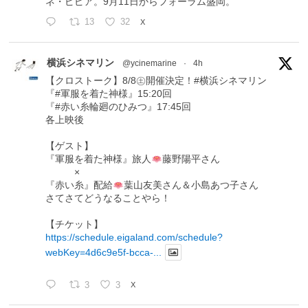
ネ・ピピア。9月11日からフォーラム盛岡。
13
32
X
横浜シネマリン
@ycinemarine
·
4h
【クロストーク】8/8㊏開催決定！#横浜シネマリン
『#軍服を着た神様』15:20回
『#赤い糸輪廻のひみつ』17:45回
各上映後
【ゲスト】
『軍服を着た神様』旅人
藤野陽平さん
×
『赤い糸』配給
葉山友美さん＆小島あつ子さん
さてさてどうなることやら！
【チケット】
https://schedule.eigaland.com/schedule?
webKey=4d6c9e5f-bcca-...
3
3
X