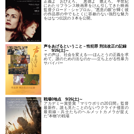
正義よ おびえろ。 悪徳よ 燃えろ。 半世紀
にわたりフランス映画界をけん引してきた映画
監督クロード・シャブロル。“悪意の眼”が輝く彼
の作品群の中でもとくに容赦のない強烈な魅力
をはなつ伝説の３本を公開。
声をあげるということ－性犯罪 刑法改正の記録
－ 9/26(土)～
その声は、社会を変える──ほんとうの正義を求
めて。誰のための法なのか──立ち上がる性暴力
サバイバー
戦場0地点 9/26(土)～
アカデミー賞受賞『マリウポリの20日間』監督
最新作。誰も見たことのないウクライナ侵攻の
最前線－兵士たちのヘルメットカメラが捉え
た“本物”の戦場