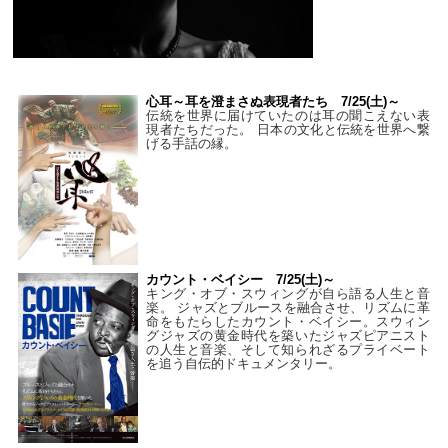
心耳～耳を澄まさぬ表現者たち 7/25(土)～
伝統を世界に届けていたのは耳の聞こえない表
現者たちだった。 日本の文化と伝統を世界へ繋
げる手話の縁。
カウント・ベイシー 7/25(土)～
キング・オブ・スウィングが自ら語る人生と音
楽。 ジャズとブルースを融合させ、リズムに革
命をもたらしたカウント・ベイシー。スウィン
グジャズの黄金時代を築いたジャズピアニスト
の人生と音楽、そして知られざるプライベート
を追う自伝的ドキュメンタリー。