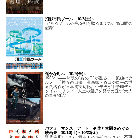
沼影市民プール 10/3(土)～
“とあるプールが息を引き取るまでの、49日間の
記録”
遥かな町へ 10/9(金)～
1963年――14歳の“あの日”が甦る。「孤独のグ
ルメ」「神々の山嶺」漫画家・谷口ジローの世
界的名作が日本初実写化。中年男が中学時代へ
タイムスリップ…人生の選択を見つめ直す“大人
の青春物語”
パフォーマンス・アート：身体と空間をめぐる
映画祭 10/10(土)－10/23(金)
現代美術において最もエネルギッシュで、不可