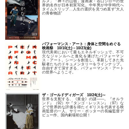
ルメ」「神々の山嶺」漫画家・谷口ジローの世
界的名作が日本初実写化。中年男が中学時代へ
タイムスリップ…人生の選択を見つめ直す“大人
の青春物語”
パフォーマンス・アート：身体と空間をめぐる
映画祭 10/10(土)－10/23(金)
現代美術において最もエネルギッシュで、不可
欠なジャンルへと進化を遂げたパフォーマン
ス・アート。シーンを創造し、革新してきた先
駆者たちのドキュメンタリーをラインナップ。
自由すぎて深すぎる、パフォーマンス・アート
の世界へようこそ。
ザ・ゴールドディガーズ 10/24(土)～
世界を支配する、《黄金》の謎――。『オルラ
ンド』（92）や『タンゴ・レッスン』（97）な
どで世界的な評価を得たイギリスを代表する映
画監督の一人、サリー・ポッターの長編監督デ
ビュー作、国内劇場初公開！