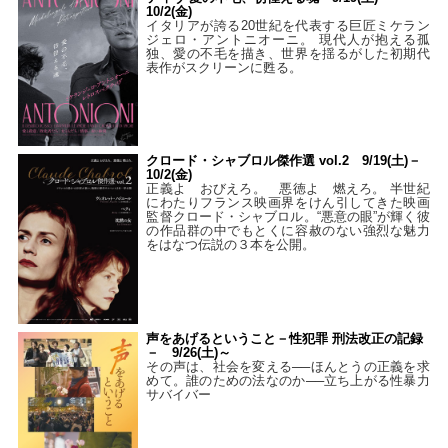
10/2(金)
イタリアが誇る20世紀を代表する巨匠ミケラン
ジェロ・アントニオーニ。 現代人が抱える孤
独、愛の不毛を描き、世界を揺るがした初期代
表作がスクリーンに甦る。
クロード・シャブロル傑作選 vol.2 9/19(土)－
10/2(金)
正義よ おびえろ。 悪徳よ 燃えろ。 半世紀
にわたりフランス映画界をけん引してきた映画
監督クロード・シャブロル。“悪意の眼”が輝く彼
の作品群の中でもとくに容赦のない強烈な魅力
をはなつ伝説の３本を公開。
声をあげるということ－性犯罪 刑法改正の記録
－ 9/26(土)～
その声は、社会を変える──ほんとうの正義を求
めて。誰のための法なのか──立ち上がる性暴力
サバイバー