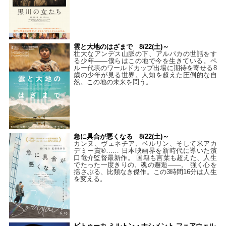
雲と大地のはざまで 8/22(土)～
壮大なアンデス山脈の下、アルパカの世話をす
る少年――僕らはこの地で今を生きている。ペ
ルー代表のワールドカップ出場に期待を寄せる8
歳の少年が見る世界。人知を超えた圧倒的な自
然。この地の未来を問う。
急に具合が悪くなる 8/22(土)～
カンヌ、ヴェネチア、ベルリン、そして米アカ
デミー賞®…… 日本映画界を新時代に導いた濱
口竜介監督最新作。 国籍も言葉も超えた、人生
でたった一度きりの、魂の邂逅――。 強く心を
揺さぶる、比類なき傑作。この3時間16分は人生
を変える。
ビトゥーカ ミルトン・ナシメント フェアウェル