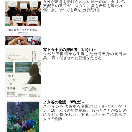
女性が教育を受けられない唯一の国、タリバン
支配下のアフガニスタン。夢も希望も奪われ、
傷つき、それでも声を上げ続ける——
零下五十度の抑留者 9/5(土)～
シベリア抑留から生還した台湾出身の元日本
兵。 深く閉ざされた記憶をたどる—
よき谷の物語 9/5(土)～
スペインを代表する名匠ホセ・ルイス・ゲリ
ン、10年ぶりの新作長編。 行ったことがないの
になぜか懐かしい、ある土地とそこに暮らす
人々の物語――