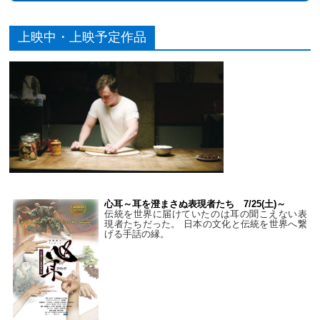
上映中・上映予定作品
心耳～耳を澄まさぬ表現者たち 7/25(土)～
伝統を世界に届けていたのは耳の聞こえない表
現者たちだった。 日本の文化と伝統を世界へ繋
げる手話の縁。