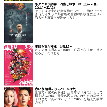
ネタニヤフ調書 汚職と戦争 8/1(土)～7(金),
15(土)～21(金)
はじまりは小さな贈り物だった…。 極秘リーク
されたイスラエル首相の警察尋問映像により＜
恐るべき真実＞が暴かれる！
軍服を着た神様 8/8(土)～
さまよえる日本人の魂は、亡霊となるか、神と
なるか、それとも…
赤い糸 輪廻のひみつ 8/8(土)～
落雷で不慮の死を遂げた青年が〈月老〉として
縁を結ぶのは、最愛の恋人のこれからの幸せ？
それとも〝あの世〟と〝この世〟を越えた禁断
の恋？