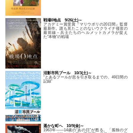
戦場0地点 9/26(土)～
アカデミー賞受賞『マリウポリの20日間』監督
最新作。誰も見たことのないウクライナ侵攻の
最前線－兵士たちのヘルメットカメラが捉え
た“本物”の戦場
沼影市民プール 10/3(土)～
“とあるプールが息を引き取るまでの、49日間の
記録”
遥かな町へ 10/9(金)～
1963年――14歳の“あの日”が甦る。「孤独のグ