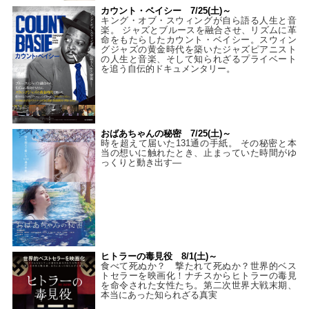
カウント・ベイシー 7/25(土)～
キング・オブ・スウィングが自ら語る人生と音
楽。 ジャズとブルースを融合させ、リズムに革
命をもたらしたカウント・ベイシー。スウィン
グジャズの黄金時代を築いたジャズピアニスト
の人生と音楽、そして知られざるプライベート
を追う自伝的ドキュメンタリー。
おばあちゃんの秘密 7/25(土)～
時を超えて届いた131通の手紙。 その秘密と本
当の想いに触れたとき、止まっていた時間がゆ
っくりと動き出す―
ヒトラーの毒見役 8/1(土)～
食べて死ぬか？ 撃たれて死ぬか？世界的ベス
トセラーを映画化！ナチスからヒトラーの毒見
を命令された女性たち。第二次世界大戦末期、
本当にあった知られざる真実