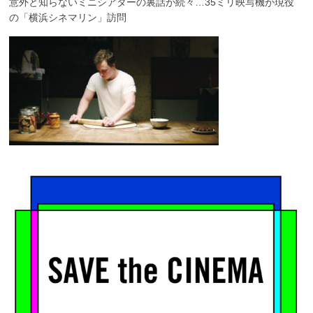
意外と知らないミニシアターの裏話が続々…35ミリ映写機が現役
の「横浜シネマリン」訪問