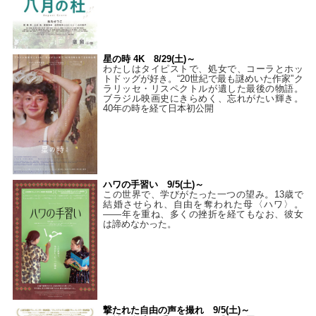
星の時 4K 8/29(土)～
わたしはタイピストで、処⼥で、コーラとホッ
トドッグが好き。“20世紀で最も謎めいた作家”ク
ラリッセ・リスペクトルが遺した最後の物語。
ブラジル映画史にきらめく、忘れがたい輝き。
40年の時を経て⽇本初公開
ハワの手習い 9/5(土)～
この世界で、学びがたった一つの望み。13歳で
結婚させられ、自由を奪われた母〈ハワ〉。
——年を重ね、多くの挫折を経てもなお、彼女
は諦めなかった。
撃たれた自由の声を撮れ 9/5(土)～