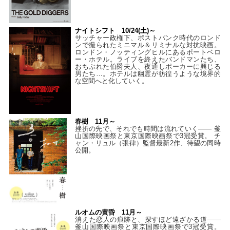
ナイトシフト 10/24(土)～
サッチャー政権下、ポストパンク時代のロンド
ンで撮られたミニマル＆リミナルな対抗映画。
ロンドン・ノッティングヒルにあるポートベロ
ー・ホテル。ライブを終えたバンドマンたち、
おちぶれた伯爵夫人、夜通しポーカーに興じる
男たち…。ホテルは幽霊が彷徨うような境界的
な空間へと化していく。
春樹 11月～
挫折の先で、それでも時間は流れていく—— 釜
山国際映画祭と東京国際映画祭で3冠受賞。 チ
ャン・リュル（張律）監督最新2作、待望の同時
公開。
ルオムの黄昏 11月～
消えた恋人の痕跡と、探すほど遠ざかる道——
釜山国際映画祭と東京国際映画祭で3冠受賞。