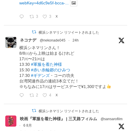
webKey=4d6c9e5f-bcca-...
3
3
X
横浜シネマリン リツイートされました
ネコナデ
@nekonade045
·
24h
横浜シネマリンさん！
8/8㈯から上映は始まるけれど
17㈪〜21㈭は
13:30
#軍服を着た神様
15:30
#赤い糸輪廻のひみつ
17:30
#ギデンズ
・コーの功夫
台湾関連作品の連続3本立てだ！
※ちなみに17㈪はサービスデーで¥1,300ですよ
2
4
X
横浜シネマリン リツイートされました
映画『軍服を着た神様』 | 三叉路フィルム
@sansarofilm
·
6 8月