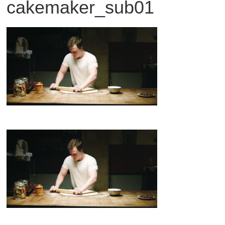
cakemaker_sub01
観
た
い
映
画
は
こ
の
街
で