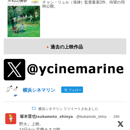
チャン・リュル（張律）監督最新2作、待望の同
時公開。
過去の上映作品
横浜シネマリン
フォロー
横浜シネマリン リツイートされました
塚本晋也tsukamoto_shinya
@tsukamoto_shiny
·
24h
野火』上映。
14日から宮﨑キネマ館。