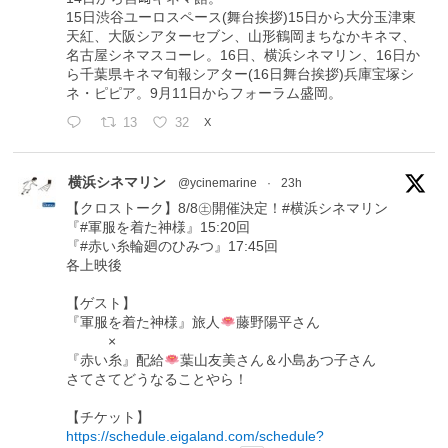
15日渋谷ユーロスペース(舞台挨拶)15日から大分玉津東
天紅、大阪シアターセブン、山形鶴岡まちなかキネマ、
名古屋シネマスコーレ。16日、横浜シネマリン、16日か
ら千葉県キネマ旬報シアター(16日舞台挨拶)兵庫宝塚シ
ネ・ピピア。9月11日からフォーラム盛岡。
13
32
X
横浜シネマリン
@ycinemarine
·
23h
【クロストーク】8/8㊏開催決定！#横浜シネマリン
『#軍服を着た神様』15:20回
『#赤い糸輪廻のひみつ』17:45回
各上映後
【ゲスト】
『軍服を着た神様』旅人
藤野陽平さん
×
『赤い糸』配給
葉山友美さん＆小島あつ子さん
さてさてどうなることやら！
【チケット】
https://schedule.eigaland.com/schedule?