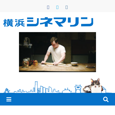
コ
ン
テ
ン
横
ツ
へ
浜
ス
キ
シ
ッ
プ
ネ
マ
リ
ン