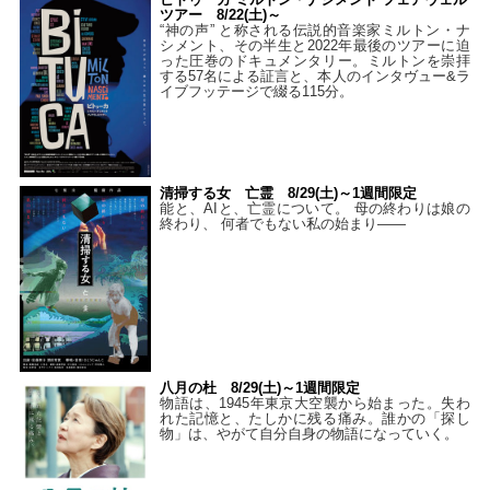
ツアー 8/22(土)～
“神の声” と称される伝説的音楽家ミルトン・ナ
シメント、その半生と2022年最後のツアーに迫
った圧巻のドキュメンタリー。ミルトンを崇拝
する57名による証言と、本人のインタヴュー&ラ
イブフッテージで綴る115分。
清掃する女 亡霊 8/29(土)～1週間限定
能と、AIと、亡霊について。 母の終わりは娘の
終わり、 何者でもない私の始まり――
八月の杜 8/29(土)～1週間限定
物語は、1945年東京大空襲から始まった。失わ
れた記憶と、たしかに残る痛み。誰かの「探し
物」は、やがて自分自身の物語になっていく。