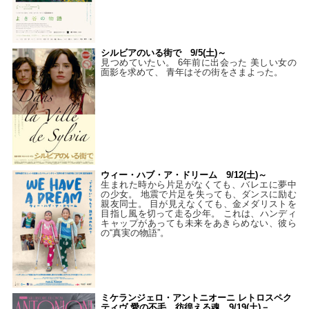
シルビアのいる街で 9/5(土)～
見つめていたい。 6年前に出会った 美しい女の
面影を求めて、 青年はその街をさまよった。
ウィー・ハブ・ア・ドリーム 9/12(土)～
生まれた時から片足がなくても、バレエに夢中
の少女。 地震で片足を失っても、ダンスに励む
親友同士。 目が見えなくても、金メダリストを
目指し風を切って走る少年。 これは、ハンディ
キャップがあっても未来をあきらめない、彼ら
の“真実の物語”。
ミケランジェロ・アントニオーニ レトロスペク
ティヴ 愛の不毛、彷徨える魂 9/19(土)－