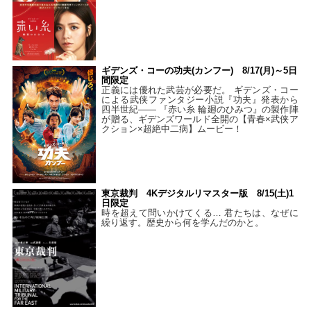
ギデンズ・コーの功夫(カンフー) 8/17(月)～5日
間限定
正義には優れた武芸が必要だ。 ギデンズ・コー
による武侠ファンタジー小説『功夫』発表から
四半世紀―― 『赤い糸 輪廻のひみつ』の製作陣
が贈る、ギデンズワールド全開の【青春×武侠ア
クション×超絶中二病】ムービー！
東京裁判 4Kデジタルリマスター版 8/15(土)1
日限定
時を超えて問いかけてくる… 君たちは、なぜに
繰り返す。歴史から何を学んだのかと。