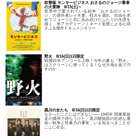
吹替版 モンキービジネス おさるのジョージ著者
の大冒険 8/15(土)～
世界中で愛されている絵本「おさるのジョー
ジ」の原作者レイ夫妻。戦火を逃れ、自由を求
めてジョージと共に歩み続けたふたりの生涯を
描く、米アカデミーノミネート監督による心揺
さぶる傑作ドキュメンタリー
野火 8/16(日)1日限定
戦後81年アンコール上映！今年の夏も『野火』
はスクリーンに帰ってくる！なぜ大地を血で汚
すのか
黒川の女たち 8/16(日)1日限定
なかったことにはできない——1945年 関東軍敗
走の満州で待ちうけた、黒川開拓団の壮絶な運
命―戦争と性暴力の事実、いま知るべきことが
ここに在る。