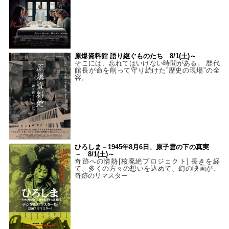
原爆資料館 語り継ぐものたち 8/1(土)～
そこには、忘れてはいけない時間がある。 歴代
館長が命を削って守り続けた”歴史の現場”の全
容。
ひろしま－1945年8月6日、原子雲の下の真実
－ 8/1(土)～
奇跡への情熱[核廃絶プロジェクト] 長きを経
て、多くの方々の想いを込めて、幻の映画が、
奇跡のリマスター