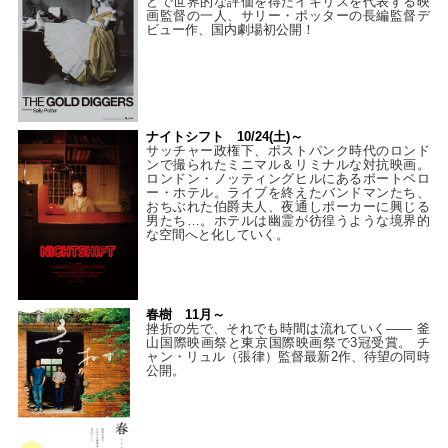
どで世界的な評価を得たイギリスを代表する映
画監督の一人、サリー・ポッターの長編監督デ
ビュー作、国内劇場初公開！
ナイトシフト 10/24(土)～
サッチャー政権下、ポストパンク時代のロンド
ンで撮られたミニマル＆リミナルな対抗映画。
ロンドン・ノッティングヒルにあるポートベロ
ー・ホテル。ライブを終えたバンドマンたち、
おちぶれた伯爵夫人、夜通しポーカーに興じる
男たち…。ホテルは幽霊が彷徨うような境界的
な空間へと化していく。
春樹 11月～
挫折の先で、それでも時間は流れていく—— 釜
山国際映画祭と東京国際映画祭で3冠受賞。 チ
ャン・リュル（張律）監督最新2作、待望の同時
公開。