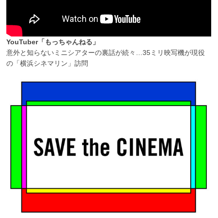
YouTuber「もっちゃんねる」
意外と知らないミニシアターの裏話が続々…35ミリ映写機が現役
の「横浜シネマリン」訪問