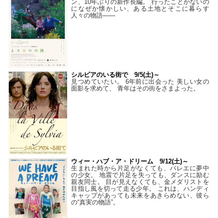
ン、10年ぶりの新作長編。 行ったことがないの
になぜか懐かしい、ある土地とそこに暮らす
人々の物語――
シルビアのいる街で 9/5(土)～
見つめていたい。 6年前に出会った 美しい女の
面影を求めて、 青年はその街をさまよった。
ウィー・ハブ・ア・ドリーム 9/12(土)～
生まれた時から片足がなくても、バレエに夢中
の少女。 地震で片足を失っても、ダンスに励む
親友同士。 目が見えなくても、金メダリストを
目指し風を切って走る少年。 これは、ハンディ
キャップがあっても未来をあきらめない、彼ら
の“真実の物語”。