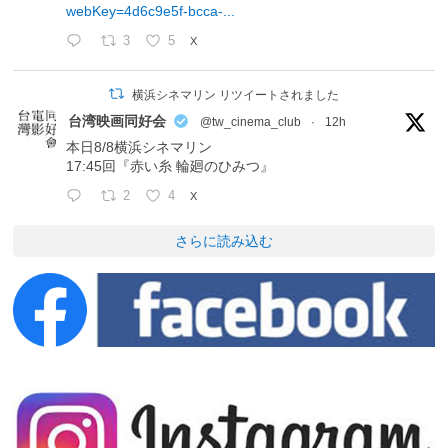
webKey=4d6c9e5f-bcca-...
3
5
X
横浜シネマリン リツイートされました
台湾映画同好会
@tw_cinema_club
·
12h
本日8/8横浜シネマリン
17:45回『赤い糸 輪廻のひみつ』
2
4
X
さらに読み込む