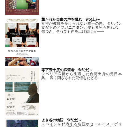
撃たれた自由の声を撮れ 9/5(土)～
女性が教育を受けられない唯一の国、タリバン
支配下のアフガニスタン。夢も希望も奪われ、
傷つき、それでも声を上げ続ける——
零下五十度の抑留者 9/5(土)～
シベリア抑留から生還した台湾出身の元日本
兵。 深く閉ざされた記憶をたどる—
よき谷の物語 9/5(土)～
スペインを代表する名匠ホセ・ルイス・ゲリ