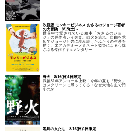
吹替版 モンキービジネス おさるのジョージ著者
の大冒険 8/15(土)～
世界中で愛されている絵本「おさるのジョー
ジ」の原作者レイ夫妻。戦火を逃れ、自由を求
めてジョージと共に歩み続けたふたりの生涯を
描く、米アカデミーノミネート監督による心揺
さぶる傑作ドキュメンタリー
野火 8/16(日)1日限定
戦後81年アンコール上映！今年の夏も『野火』
はスクリーンに帰ってくる！なぜ大地を血で汚
すのか
黒川の女たち 8/16(日)1日限定