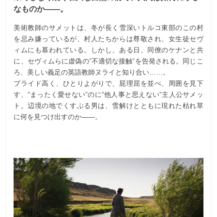
なものか――。
美術教師のサメットは、冬が長く雪深いトルコ東部のこの村
を忌み嫌っているが、村人たちからは尊敬され、女生徒セヴ
ィムにも慕われている。しかし、ある日、同僚のケナンと共
に、セヴィムらに虚偽の”不適切な接触”を告発される。同じこ
ろ、美しい義足の英語教師ヌライと知り合い……。
プライド高く、ひとりよがりで、屁理屈を並べ、周囲を見下
す、”まったく愛せない”のに”他人事と思えない”主人公サメッ
ト。辺境の地でくすぶる男は、雪解けとともに現れた枯れ草
に何を見つけ出すのか――。