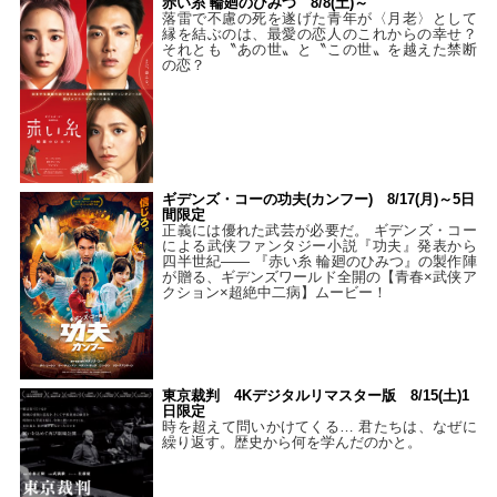
赤い糸 輪廻のひみつ 8/8(土)～
落雷で不慮の死を遂げた青年が〈月老〉として
縁を結ぶのは、最愛の恋人のこれからの幸せ？
それとも〝あの世〟と〝この世〟を越えた禁断
の恋？
ギデンズ・コーの功夫(カンフー) 8/17(月)～5日
間限定
正義には優れた武芸が必要だ。 ギデンズ・コー
による武侠ファンタジー小説『功夫』発表から
四半世紀―― 『赤い糸 輪廻のひみつ』の製作陣
が贈る、ギデンズワールド全開の【青春×武侠ア
クション×超絶中二病】ムービー！
東京裁判 4Kデジタルリマスター版 8/15(土)1
日限定
時を超えて問いかけてくる… 君たちは、なぜに
繰り返す。歴史から何を学んだのかと。