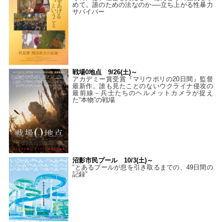
めて。誰のための法なのか──立ち上がる性暴力
サバイバー
戦場0地点 9/26(土)～
アカデミー賞受賞『マリウポリの20日間』監督
最新作。誰も見たことのないウクライナ侵攻の
最前線－兵士たちのヘルメットカメラが捉え
た“本物”の戦場
沼影市民プール 10/3(土)～
“とあるプールが息を引き取るまでの、49日間の
記録”