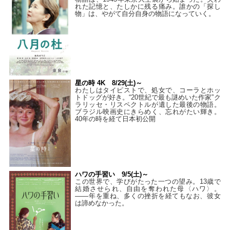
れた記憶と、たしかに残る痛み。誰かの「探し
物」は、やがて自分自身の物語になっていく。
星の時 4K 8/29(土)～
わたしはタイピストで、処⼥で、コーラとホッ
トドッグが好き。“20世紀で最も謎めいた作家”ク
ラリッセ・リスペクトルが遺した最後の物語。
ブラジル映画史にきらめく、忘れがたい輝き。
40年の時を経て⽇本初公開
ハワの手習い 9/5(土)～
この世界で、学びがたった一つの望み。13歳で
結婚させられ、自由を奪われた母〈ハワ〉。
——年を重ね、多くの挫折を経てもなお、彼女
は諦めなかった。