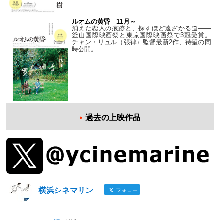
ルオムの黄昏 11月～
消えた恋人の痕跡と、探すほど遠ざかる道——
釜山国際映画祭と東京国際映画祭で3冠受賞。
チャン・リュル（張律）監督最新2作、待望の同
時公開。
過去の上映作品
横浜シネマリン
フォロー