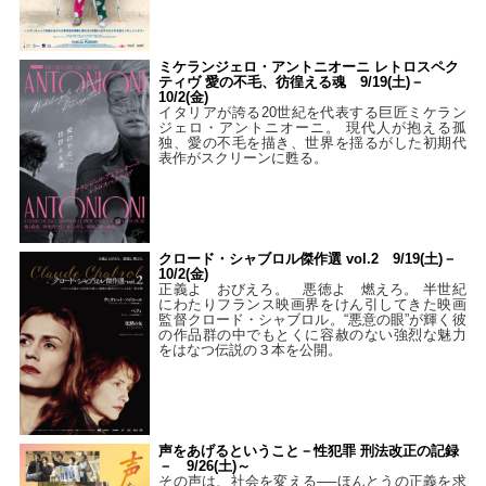
ミケランジェロ・アントニオーニ レトロスペク
ティヴ 愛の不毛、彷徨える魂 9/19(土)－
10/2(金)
イタリアが誇る20世紀を代表する巨匠ミケラン
ジェロ・アントニオーニ。 現代人が抱える孤
独、愛の不毛を描き、世界を揺るがした初期代
表作がスクリーンに甦る。
クロード・シャブロル傑作選 vol.2 9/19(土)－
10/2(金)
正義よ おびえろ。 悪徳よ 燃えろ。 半世紀
にわたりフランス映画界をけん引してきた映画
監督クロード・シャブロル。“悪意の眼”が輝く彼
の作品群の中でもとくに容赦のない強烈な魅力
をはなつ伝説の３本を公開。
声をあげるということ－性犯罪 刑法改正の記録
－ 9/26(土)～
その声は、社会を変える──ほんとうの正義を求