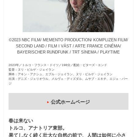
観
た
い
映
©2023 NBC FILM/ MEMENTO PRODUCTION/ KOMPLIZEN FILM/
画
SECOND LAND / FILM I VÄST / ARTE FRANCE CINÉMA/
は
BAYERISCHER RUNDFUNK / TRT SİNEMA / PLAYTIME
こ
の
2023年／トルコ・フランス・ドイツ／198分／配給：ビターズ・エンド
街
監督：ヌリ・ビルゲ・ジェイラン
脚本：アキン・アクシュ、エブル・ジェイラン、ヌリ・ビルゲ・ジェイラン
で
出演：デニズ・ジェリオウル、メルヴェ・ディズダル、ムサブ・エキチ、エジェ・バー
ジ
公式ホームページ
春は来ない
トルコ、アナトリア東部。
果てしなく続く壮大な自然の前で、人間は如何に小さ