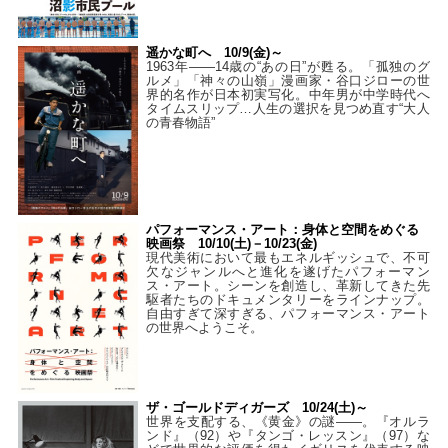
遥かな町へ 10/9(金)～
1963年――14歳の“あの日”が甦る。「孤独のグ
ルメ」「神々の山嶺」漫画家・谷口ジローの世
界的名作が日本初実写化。中年男が中学時代へ
タイムスリップ…人生の選択を見つめ直す“大人
の青春物語”
パフォーマンス・アート：身体と空間をめぐる
映画祭 10/10(土)－10/23(金)
現代美術において最もエネルギッシュで、不可
欠なジャンルへと進化を遂げたパフォーマン
ス・アート。シーンを創造し、革新してきた先
駆者たちのドキュメンタリーをラインナップ。
自由すぎて深すぎる、パフォーマンス・アート
の世界へようこそ。
ザ・ゴールドディガーズ 10/24(土)～
世界を支配する、《黄金》の謎――。『オルラ
ンド』（92）や『タンゴ・レッスン』（97）な