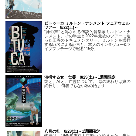
ビトゥーカ ミルトン・ナシメント フェアウェル
ツアー 8/22(土)～
“神の声” と称される伝説的音楽家ミルトン・ナ
シメント、その半生と2022年最後のツアーに迫
った圧巻のドキュメンタリー。ミルトンを崇拝
する57名による証言と、本人のインタヴュー&ラ
イブフッテージで綴る115分。
清掃する女 亡霊 8/29(土)～1週間限定
能と、AIと、亡霊について。 母の終わりは娘の
終わり、 何者でもない私の始まり――
八月の杜 8/29(土)～1週間限定
物語は、1945年東京大空襲から始まった。失わ