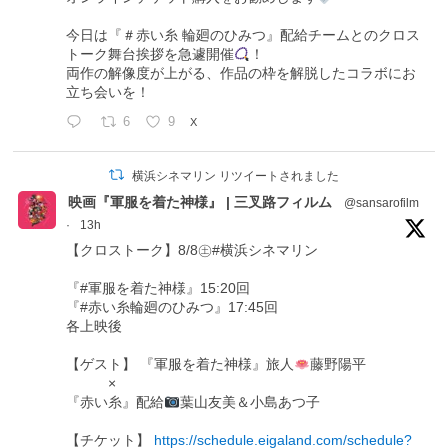
今日は『＃赤い糸 輪廻のひみつ』配給チームとのクロス
トーク舞台挨拶を急遽開催
！
両作の解像度が上がる、作品の枠を解脱したコラボにお
立ち会いを！
6
9
X
横浜シネマリン リツイートされました
映画『軍服を着た神様』 | 三叉路フィルム
@sansarofilm
·
13h
【クロストーク】8/8㊏#横浜シネマリン
『#軍服を着た神様』15:20回
『#赤い糸輪廻のひみつ』17:45回
各上映後
【ゲスト】 『軍服を着た神様』旅人
藤野陽平
×
『赤い糸』配給
葉山友美＆小島あつ子
【チケット】
https://schedule.eigaland.com/schedule?