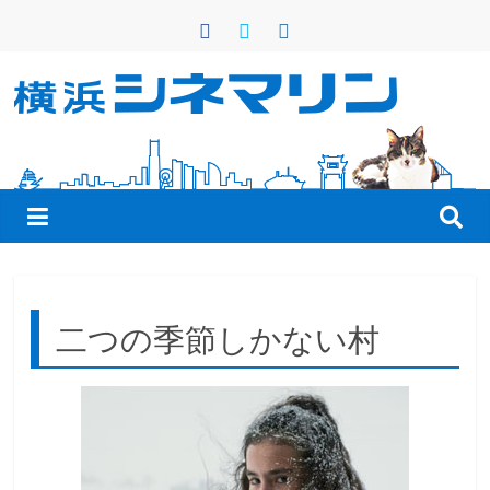
コ
ン
テ
ン
横
ツ
へ
浜
ス
キ
シ
ッ
プ
ネ
二つの季節しかない村
マ
リ
ン