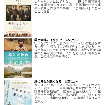
なかったことにはできない——1945年 関東軍敗
走の満州で待ちうけた、黒川開拓団の壮絶な運
命―戦争と性暴力の事実、いま知るべきことが
ここに在る。
雲と大地のはざまで 8/22(土)～
壮大なアンデス山脈の下、アルパカの世話をす
る少年――僕らはこの地で今を生きている。ペ
ルー代表のワールドカップ出場に期待を寄せる8
歳の少年が見る世界。人知を超えた圧倒的な自
然。この地の未来を問う。
急に具合が悪くなる 8/22(土)～
カンヌ、ヴェネチア、ベルリン、そして米アカ
デミー賞®…… 日本映画界を新時代に導いた濱
口竜介監督最新作。 国籍も言葉も超えた、人生
でたった一度きりの、魂の邂逅――。 強く心を
揺さぶる、比類なき傑作。この3時間16分は人生
を変える。