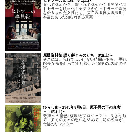
ヒトラーの毒見役 8/1(土)～
食べて死ぬか？ 撃たれて死ぬか？世界的ベス
トセラーを映画化！ナチスからヒトラーの毒見
を命令された女性たち。第二次世界大戦末期、
本当にあった知られざる真実
原爆資料館 語り継ぐものたち 8/1(土)～
そこには、忘れてはいけない時間がある。 歴代
館長が命を削って守り続けた”歴史の現場”の全
容。
ひろしま－1945年8月6日、原子雲の下の真実
－ 8/1(土)～
奇跡への情熱[核廃絶プロジェクト] 長きを経
て、多くの方々の想いを込めて、幻の映画が、
奇跡のリマスター