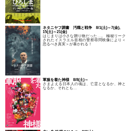
ネタニヤフ調書 汚職と戦争 8/1(土)～7(金),
15(土)～21(金)
はじまりは小さな贈り物だった…。 極秘リーク
されたイスラエル首相の警察尋問映像により＜
恐るべき真実＞が暴かれる！
軍服を着た神様 8/8(土)～
さまよえる日本人の魂は、亡霊となるか、神と
なるか、それとも…