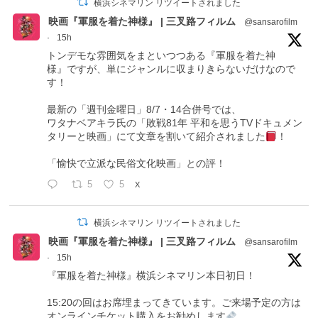
横浜シネマリン リツイートされました
映画『軍服を着た神様』 | 三叉路フィルム
@sansarofilm
·
15h
トンデモな雰囲気をまといつつある『軍服を着た神
様』ですが、単にジャンルに収まりきらないだけなので
す！
最新の「週刊金曜日」8/7・14合併号では、
ワタナベアキラ氏の「敗戦81年 平和を思うTVドキュメン
タリーと映画」にて文章を割いて紹介されました
！
「愉快で立派な民俗文化映画」との評！
5
5
X
横浜シネマリン リツイートされました
映画『軍服を着た神様』 | 三叉路フィルム
@sansarofilm
·
15h
『軍服を着た神様』横浜シネマリン本日初日！
15:20の回はお席埋まってきています。ご来場予定の方は
オンラインチケット購入をお勧めします