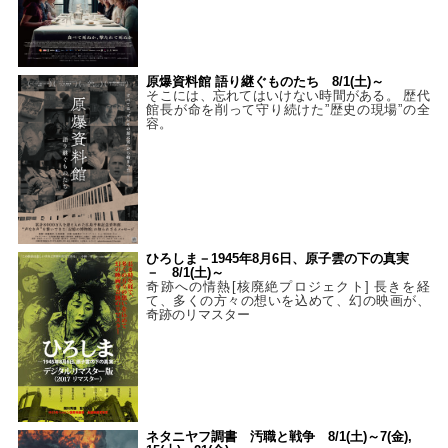
原爆資料館 語り継ぐものたち 8/1(土)～
そこには、忘れてはいけない時間がある。 歴代
館長が命を削って守り続けた”歴史の現場”の全
容。
ひろしま－1945年8月6日、原子雲の下の真実
－ 8/1(土)～
奇跡への情熱[核廃絶プロジェクト] 長きを経
て、多くの方々の想いを込めて、幻の映画が、
奇跡のリマスター
ネタニヤフ調書 汚職と戦争 8/1(土)～7(金),