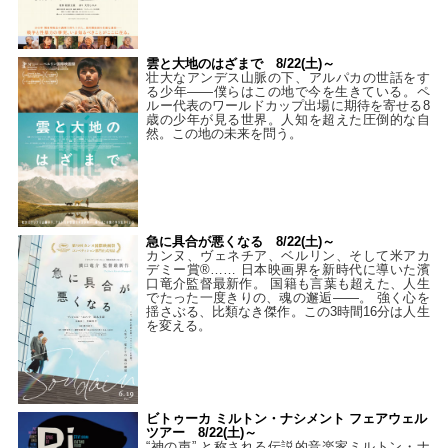
雲と大地のはざまで 8/22(土)～
壮大なアンデス山脈の下、アルパカの世話をす
る少年――僕らはこの地で今を生きている。ペ
ルー代表のワールドカップ出場に期待を寄せる8
歳の少年が見る世界。人知を超えた圧倒的な自
然。この地の未来を問う。
急に具合が悪くなる 8/22(土)～
カンヌ、ヴェネチア、ベルリン、そして米アカ
デミー賞®…… 日本映画界を新時代に導いた濱
口竜介監督最新作。 国籍も言葉も超えた、人生
でたった一度きりの、魂の邂逅――。 強く心を
揺さぶる、比類なき傑作。この3時間16分は人生
を変える。
ビトゥーカ ミルトン・ナシメント フェアウェル
ツアー 8/22(土)～
“神の声” と称される伝説的音楽家ミルトン・ナ