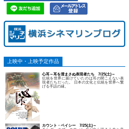
上映中・上映予定作品
心耳～耳を澄まさぬ表現者たち 7/25(土)～
伝統を世界に届けていたのは耳の聞こえない表
現者たちだった。 日本の文化と伝統を世界へ繋
げる手話の縁。
カウント・ベイシー 7/25(土)～