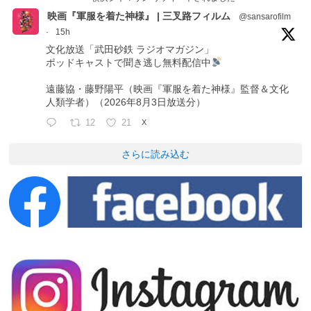
映画『軍服を着た神様』 | 三叉路フィルム
@sansarofilm
·
15h
文化放送「武田砂鉄 ラジオマガジン」
ポッドキャストで聞き逃し無料配信中
遠藤協・藤野陽平（映画『軍服を着た神様』監督＆文化
人類学者）（2026年8月3日放送分）
12
21
X
さらに読み込む