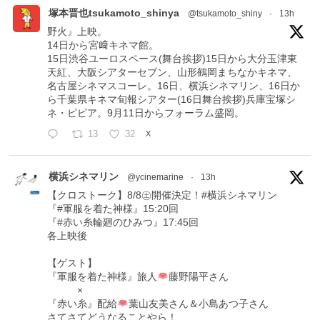
塚本晋也tsukamoto_shinya
@tsukamoto_shiny
·
13h
野火』上映。
14日から宮﨑キネマ館。
15日渋谷ユーロスペース(舞台挨拶)15日から大分玉津東
天紅、大阪シアターセブン、山形鶴岡まちなかキネマ、
名古屋シネマスコーレ。16日、横浜シネマリン、16日か
ら千葉県キネマ旬報シアター(16日舞台挨拶)兵庫宝塚シ
ネ・ピピア。9月11日からフォーラム盛岡。
13
32
X
横浜シネマリン
@ycinemarine
·
13h
【クロストーク】8/8㊏開催決定！#横浜シネマリン
『#軍服を着た神様』15:20回
『#赤い糸輪廻のひみつ』17:45回
各上映後
【ゲスト】
『軍服を着た神様』旅人
藤野陽平さん
×
『赤い糸』配給
葉山友美さん＆小島あつ子さん
さてさてどうなることやら！