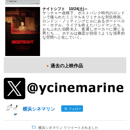
ナイトシフト 10/24(土)～
サッチャー政権下、ポストパンク時代のロンド
ンで撮られたミニマル＆リミナルな対抗映画。
ロンドン・ノッティングヒルにあるポートベロ
ー・ホテル。ライブを終えたバンドマンたち、
おちぶれた伯爵夫人、夜通しポーカーに興じる
男たち…。ホテルは幽霊が彷徨うような境界的
な空間へと化していく。
過去の上映作品
横浜シネマリン
フォロー
横浜シネマリン リツイートされました