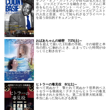
キング・オブ・スウィングが自ら語る人生と音
楽。 ジャズとブルースを融合させ、リズムに革
命をもたらしたカウント・ベイシー。スウィン
グジャズの黄金時代を築いたジャズピアニスト
の人生と音楽、そして知られざるプライベート
を追う自伝的ドキュメンタリー。
おばあちゃんの秘密 7/25(土)～
時を超えて届いた131通の手紙。 その秘密と本
当の想いに触れたとき、止まっていた時間がゆ
っくりと動き出す―
ヒトラーの毒見役 8/1(土)～
食べて死ぬか？ 撃たれて死ぬか？世界的ベス
トセラーを映画化！ナチスからヒトラーの毒見
を命令された女性たち。第二次世界大戦末期、
本当にあった知られざる真実