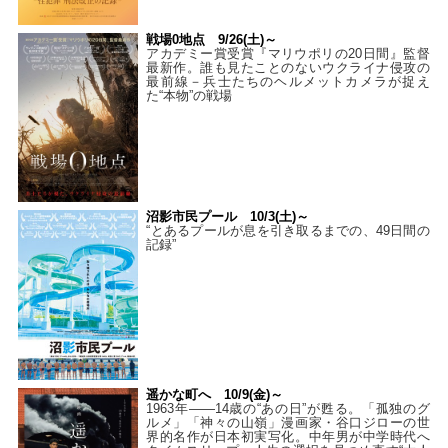
戦場0地点 9/26(土)～
アカデミー賞受賞『マリウポリの20日間』監督
最新作。誰も見たことのないウクライナ侵攻の
最前線－兵士たちのヘルメットカメラが捉え
た“本物”の戦場
沼影市民プール 10/3(土)～
“とあるプールが息を引き取るまでの、49日間の
記録”
遥かな町へ 10/9(金)～
1963年――14歳の“あの日”が甦る。「孤独のグ
ルメ」「神々の山嶺」漫画家・谷口ジローの世
界的名作が日本初実写化。中年男が中学時代へ