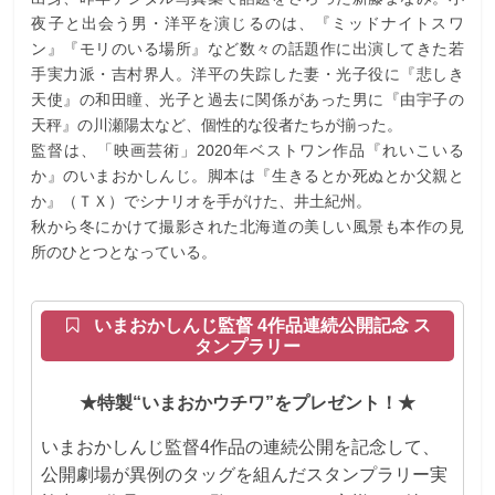
夜子と出会う男・洋平を演じるのは、『ミッドナイトスワ
ン』『モリのいる場所』など数々の話題作に出演してきた若
手実力派・吉村界人。洋平の失踪した妻・光子役に『悲しき
天使』の和田瞳、光子と過去に関係があった男に『由宇子の
天秤』の川瀬陽太など、個性的な役者たちが揃った。
監督は、「映画芸術」2020年ベストワン作品『れいこいる
か』のいまおかしんじ。脚本は『生きるとか死ぬとか父親と
か』（ＴＸ）でシナリオを手がけた、井土紀州。
秋から冬にかけて撮影された北海道の美しい風景も本作の見
所のひとつとなっている。
いまおかしんじ監督 4作品連続公開記念 ス
タンプラリー
★特製“いまおかウチワ”をプレゼント！★
いまおかしんじ監督4作品の連続公開を記念して、
公開劇場が異例のタッグを組んだスタンプラリー実