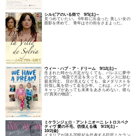
シルビアのいる街で 9/5(土)～
見つめていたい。 6年前に出会った 美しい女の
面影を求めて、 青年はその街をさまよった。
ウィー・ハブ・ア・ドリーム 9/12(土)～
生まれた時から片足がなくても、バレエに夢中
の少女。 地震で片足を失っても、ダンスに励む
親友同士。 目が見えなくても、金メダリストを
目指し風を切って走る少年。 これは、ハンディ
キャップがあっても未来をあきらめない、彼ら
の“真実の物語”。
ミケランジェロ・アントニオーニ レトロスペク
ティヴ 愛の不毛、彷徨える魂 9/19(土)－
10/2(金)
イタリアが誇る20世紀を代表する巨匠ミケラン