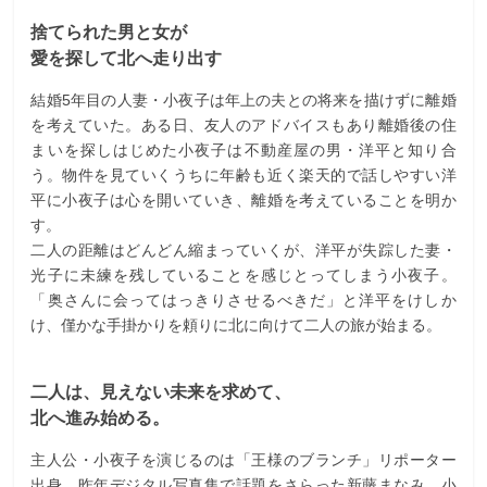
捨てられた男と女が
愛を探して北へ走り出す
結婚5年目の人妻・小夜子は年上の夫との将来を描けずに離婚
を考えていた。ある日、友人のアドバイスもあり離婚後の住
まいを探しはじめた小夜子は不動産屋の男・洋平と知り合
う。物件を見ていくうちに年齢も近く楽天的で話しやすい洋
平に小夜子は心を開いていき、離婚を考えていることを明か
す。
二人の距離はどんどん縮まっていくが、洋平が失踪した妻・
光子に未練を残していることを感じとってしまう小夜子。
「奥さんに会ってはっきりさせるべきだ」と洋平をけしか
け、僅かな手掛かりを頼りに北に向けて二人の旅が始まる。
二人は、見えない未来を求めて、
北へ進み始める。
主人公・小夜子を演じるのは「王様のブランチ」リポーター
出身、昨年デジタル写真集で話題をさらった新藤まなみ。小