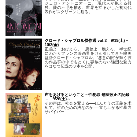
ジェロ・アントニオーニ。 現代人が抱える孤
独、愛の不毛を描き、世界を揺るがした初期代
表作がスクリーンに甦る。
クロード・シャブロル傑作選 vol.2 9/19(土)－
10/2(金)
正義よ おびえろ。 悪徳よ 燃えろ。 半世紀
にわたりフランス映画界をけん引してきた映画
監督クロード・シャブロル。“悪意の眼”が輝く彼
の作品群の中でもとくに容赦のない強烈な魅力
をはなつ伝説の３本を公開。
声をあげるということ－性犯罪 刑法改正の記録
－ 9/26(土)～
その声は、社会を変える──ほんとうの正義を求
めて。誰のための法なのか──立ち上がる性暴力
サバイバー