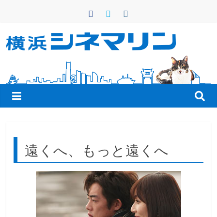
コ
ン
テ
ン
横
ツ
へ
浜
ス
キ
シ
ッ
プ
ネ
遠くへ、もっと遠くへ
マ
リ
ン