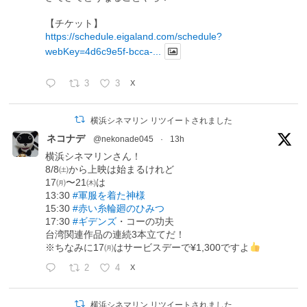
【チケット】
https://schedule.eigaland.com/schedule?
webKey=4d6c9e5f-bcca-...
3
3
X
横浜シネマリン リツイートされました
ネコナデ
@nekonade045
·
13h
横浜シネマリンさん！
8/8㈯から上映は始まるけれど
17㈪〜21㈭は
13:30
#軍服を着た神様
15:30
#赤い糸輪廻のひみつ
17:30
#ギデンズ
・コーの功夫
台湾関連作品の連続3本立てだ！
※ちなみに17㈪はサービスデーで¥1,300ですよ
2
4
X
横浜シネマリン リツイートされました