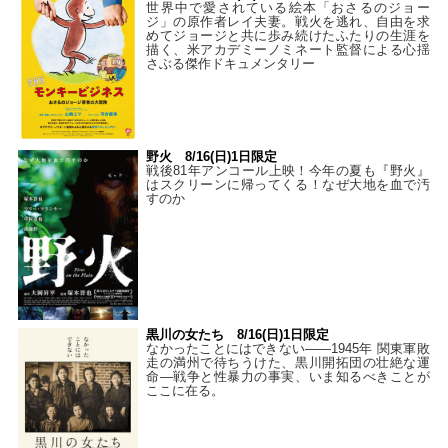
世界中で愛されている絵本「おさるのジョー
ジ」の原作者レイ夫妻。戦火を逃れ、自由を求
めてジョージと共に歩み続けたふたりの生涯を
描く、米アカデミーノミネート監督による心揺
さぶる傑作ドキュメンタリー
野火 8/16(日)1日限定
戦後81年アンコール上映！今年の夏も『野火』
はスクリーンに帰ってくる！なぜ大地を血で汚
すのか
黒川の女たち 8/16(日)1日限定
なかったことにはできない——1945年 関東軍敗
走の満州で待ちうけた、黒川開拓団の壮絶な運
命―戦争と性暴力の事実、いま知るべきことが
ここに在る。