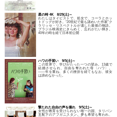
星の時 4K 8/29(土)～
わたしはタイピストで、処⼥で、コーラとホッ
トドッグが好き。“20世紀で最も謎めいた作家”ク
ラリッセ・リスペクトルが遺した最後の物語。
ブラジル映画史にきらめく、忘れがたい輝き。
40年の時を経て⽇本初公開
ハワの手習い 9/5(土)～
この世界で、学びがたった一つの望み。13歳で
結婚させられ、自由を奪われた母〈ハワ〉。
——年を重ね、多くの挫折を経てもなお、彼女
は諦めなかった。
撃たれた自由の声を撮れ 9/5(土)～
女性が教育を受けられない唯一の国、タリバン
支配下のアフガニスタン。夢も希望も奪われ、