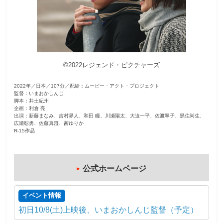
観
た
い
映
©2022レジェンド・ピクチャーズ
画
は
2022年／日本／107分／配給：ムービー・アクト・プロジェクト
こ
監督：いまおかしんじ
の
脚本：井土紀州
企画：利倉 亮
街
出演：新藤まなみ、吉村界人、和田 瞳、川瀬陽太、大迫一平、佐渡寧子、黒住尚生、
広瀬彰勇、佐藤真澄、茜ゆりか
で
R-15作品
公式ホームページ
イベント情報
初日10/8(土)上映後、いまおかしんじ監督（予定）