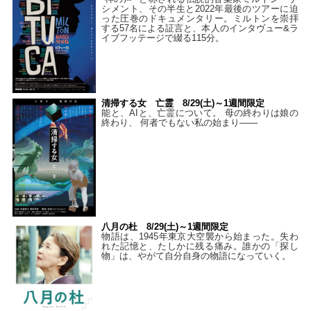
シメント、その半生と2022年最後のツアーに迫
った圧巻のドキュメンタリー。ミルトンを崇拝
する57名による証言と、本人のインタヴュー&ラ
イブフッテージで綴る115分。
清掃する女 亡霊 8/29(土)～1週間限定
能と、AIと、亡霊について。 母の終わりは娘の
終わり、 何者でもない私の始まり――
八月の杜 8/29(土)～1週間限定
物語は、1945年東京大空襲から始まった。失わ
れた記憶と、たしかに残る痛み。誰かの「探し
物」は、やがて自分自身の物語になっていく。