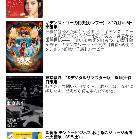
ギデンズ・コーの功夫(カンフー) 8/17(月)～5日
間限定
正義には優れた武芸が必要だ。 ギデンズ・コー
による武侠ファンタジー小説『功夫』発表から
四半世紀―― 『赤い糸 輪廻のひみつ』の製作陣
が贈る、ギデンズワールド全開の【青春×武侠ア
クション×超絶中二病】ムービー！
東京裁判 4Kデジタルリマスター版 8/15(土)1
日限定
時を超えて問いかけてくる… 君たちは、なぜに
繰り返す。歴史から何を学んだのかと。
吹替版 モンキービジネス おさるのジョージ著者
の大冒険 8/15(土)～