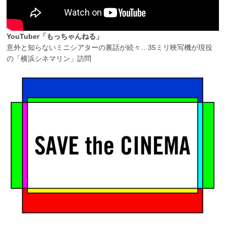
YouTuber「もっちゃんねる」
意外と知らないミニシアターの裏話が続々…35ミリ映写機が現役
の「横浜シネマリン」訪問