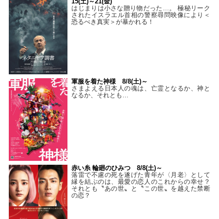
15(土)～21(金)
はじまりは小さな贈り物だった…。 極秘リーク
されたイスラエル首相の警察尋問映像により＜
恐るべき真実＞が暴かれる！
軍服を着た神様 8/8(土)～
さまよえる日本人の魂は、亡霊となるか、神と
なるか、それとも…
赤い糸 輪廻のひみつ 8/8(土)～
落雷で不慮の死を遂げた青年が〈月老〉として
縁を結ぶのは、最愛の恋人のこれからの幸せ？
それとも〝あの世〟と〝この世〟を越えた禁断
の恋？