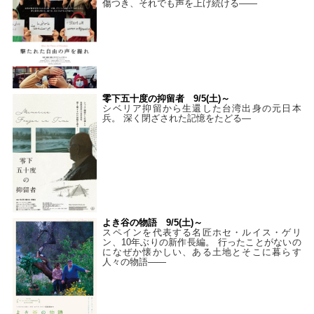
傷つき、それでも声を上げ続ける——
零下五十度の抑留者 9/5(土)～
シベリア抑留から生還した台湾出身の元日本
兵。 深く閉ざされた記憶をたどる—
よき谷の物語 9/5(土)～
スペインを代表する名匠ホセ・ルイス・ゲリ
ン、10年ぶりの新作長編。 行ったことがないの
になぜか懐かしい、ある土地とそこに暮らす
人々の物語――