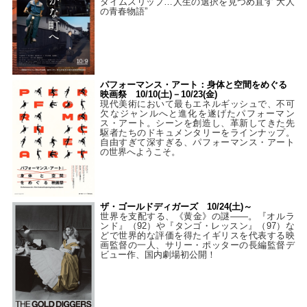
タイムスリップ…人生の選択を見つめ直す“大人
の青春物語”
パフォーマンス・アート：身体と空間をめぐる
映画祭 10/10(土)－10/23(金)
現代美術において最もエネルギッシュで、不可
欠なジャンルへと進化を遂げたパフォーマン
ス・アート。シーンを創造し、革新してきた先
駆者たちのドキュメンタリーをラインナップ。
自由すぎて深すぎる、パフォーマンス・アート
の世界へようこそ。
ザ・ゴールドディガーズ 10/24(土)～
世界を支配する、《黄金》の謎――。『オルラ
ンド』（92）や『タンゴ・レッスン』（97）な
どで世界的な評価を得たイギリスを代表する映
画監督の一人、サリー・ポッターの長編監督デ
ビュー作、国内劇場初公開！