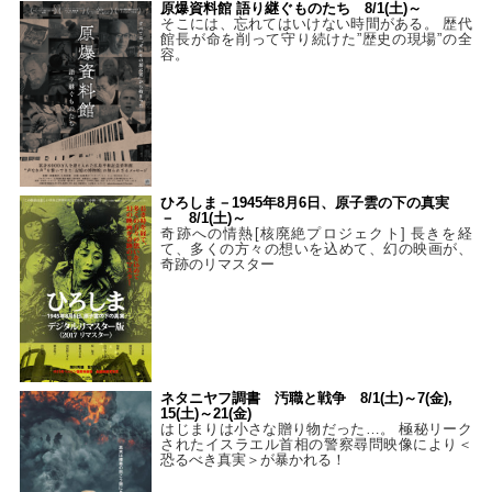
原爆資料館 語り継ぐものたち 8/1(土)～
そこには、忘れてはいけない時間がある。 歴代
館長が命を削って守り続けた”歴史の現場”の全
容。
ひろしま－1945年8月6日、原子雲の下の真実
－ 8/1(土)～
奇跡への情熱[核廃絶プロジェクト] 長きを経
て、多くの方々の想いを込めて、幻の映画が、
奇跡のリマスター
ネタニヤフ調書 汚職と戦争 8/1(土)～7(金),
15(土)～21(金)
はじまりは小さな贈り物だった…。 極秘リーク
されたイスラエル首相の警察尋問映像により＜
恐るべき真実＞が暴かれる！