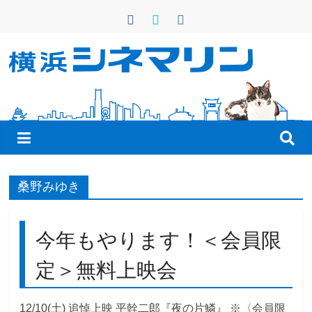
コ
ン
テ
ン
横
ツ
へ
浜
ス
キ
シ
ッ
プ
ネ
桑野みゆき
マ
今年もやります！＜会員限
リ
定＞無料上映会
ン
12/10(土) 追悼上映 平幹二郎『夜の片鱗』 ※〈会員限