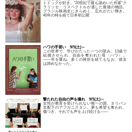
トドッグが好き。“20世紀で最も謎めいた作家”ク
ラリッセ・リスペクトルが遺した最後の物語。
ブラジル映画史にきらめく、忘れがたい輝き。
40年の時を経て⽇本初公開
ハワの手習い 9/5(土)～
この世界で、学びがたった一つの望み。13歳で
結婚させられ、自由を奪われた母〈ハワ〉。
——年を重ね、多くの挫折を経てもなお、彼女
は諦めなかった。
撃たれた自由の声を撮れ 9/5(土)～
女性が教育を受けられない唯一の国、タリバン
支配下のアフガニスタン。夢も希望も奪われ、
傷つき、それでも声を上げ続ける——