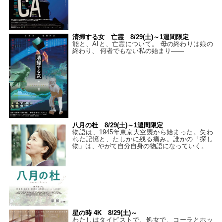
清掃する女 亡霊 8/29(土)～1週間限定
能と、AIと、亡霊について。 母の終わりは娘の
終わり、 何者でもない私の始まり――
八月の杜 8/29(土)～1週間限定
物語は、1945年東京大空襲から始まった。失わ
れた記憶と、たしかに残る痛み。誰かの「探し
物」は、やがて自分自身の物語になっていく。
星の時 4K 8/29(土)～
わたしはタイピストで、処⼥で、コーラとホッ