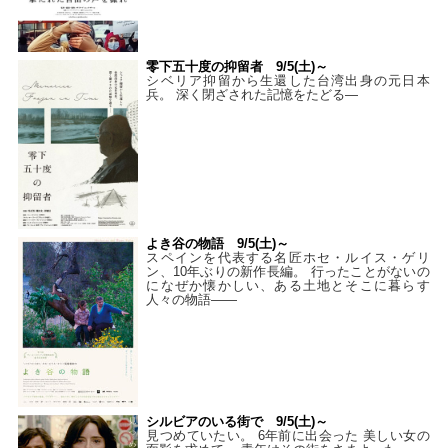
零下五十度の抑留者 9/5(土)～
シベリア抑留から生還した台湾出身の元日本
兵。 深く閉ざされた記憶をたどる—
よき谷の物語 9/5(土)～
スペインを代表する名匠ホセ・ルイス・ゲリ
ン、10年ぶりの新作長編。 行ったことがないの
になぜか懐かしい、ある土地とそこに暮らす
人々の物語――
シルビアのいる街で 9/5(土)～
見つめていたい。 6年前に出会った 美しい女の