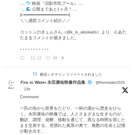
𓂃
映画『沼影市民プール』𓂃
𓂃
公開まであと1ヶ月！𓂃
⊱━━━━━━━━━━━━━━━━━━⊰
＼＼感想コメント紹介／／
コットンのきょんさん（@k_is_abokado）より、心あた
たまるコメントが届きました。
◦ ◦ ◦ ◦ ◦ ◦ ◦ ◦ ◦ ◦ ◦
12
49
X
横浜シネマリン リツイートされました
Fire in Water 永田康祐映像作品集
@fireinwater2026
·
23h
Comment
一匹の魚から世界をたどり、一杯の酒から歴史をひら
く。永田康祐の映像では、人とさまざまな生きものが、
翻訳、調理、発酵、移動を通じて、異なる時間を宿した
まま交差する。見慣れた風景の奥で、無数の生命と記憶
が動き出す。