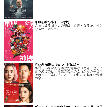
軍服を着た神様 8/8(土)～
さまよえる日本人の魂は、亡霊となるか、神と
なるか、それとも…
赤い糸 輪廻のひみつ 8/8(土)～
落雷で不慮の死を遂げた青年が〈月老〉として
縁を結ぶのは、最愛の恋人のこれからの幸せ？
それとも〝あの世〟と〝この世〟を越えた禁断
の恋？
ギデンズ・コーの功夫(カンフー) 8/17(月)～5日