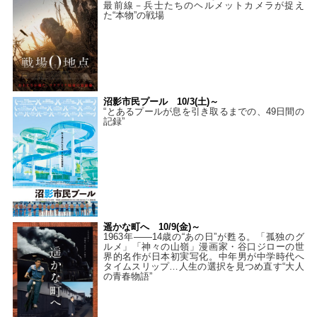
最前線－兵士たちのヘルメットカメラが捉え
た“本物”の戦場
沼影市民プール 10/3(土)～
“とあるプールが息を引き取るまでの、49日間の
記録”
遥かな町へ 10/9(金)～
1963年――14歳の“あの日”が甦る。「孤独のグ
ルメ」「神々の山嶺」漫画家・谷口ジローの世
界的名作が日本初実写化。中年男が中学時代へ
タイムスリップ…人生の選択を見つめ直す“大人
の青春物語”