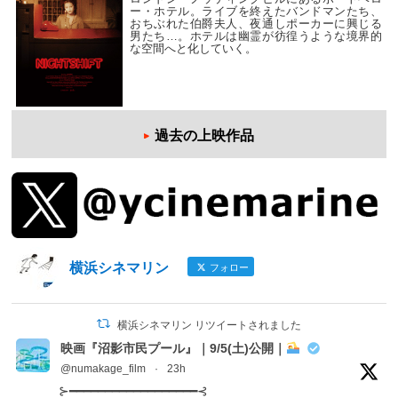
ー・ホテル。ライブを終えたバンドマンたち、
おちぶれた伯爵夫人、夜通しポーカーに興じる
男たち…。ホテルは幽霊が彷徨うような境界的
な空間へと化していく。
過去の上映作品
横浜シネマリン
フォロー
横浜シネマリン リツイートされました
映画『沼影市民プール』｜9/5(土)公開｜
@numakage_film
·
23h
⊱━━━━━━━━━━━━━━━━━━⊰