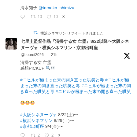
清水知子
@tomoko_shimizu_
10
10
X
横浜シネマリン リツイートされました
七里圭監督作品『清掃する女 亡霊』8/22以降〜大阪シネ
ヌーヴォ・横浜シネマリン・京都出町座
@bourei2026
·
21h
清掃する女 亡霊
感想PICKUP
#ニヒルが極まった末の開き直った哄笑と毒
#ニヒルが極
まった末の開き直った哄笑と毒
#ニヒルが極まった末の開
き直った哄笑と毒
#ニヒルが極まった末の開き直った哄笑
#大阪シネヌーヴォ
8/22(土)〜
#横浜シネマリン
8/29(土)〜
#京都出町座
9/4(金)〜
2
2
X