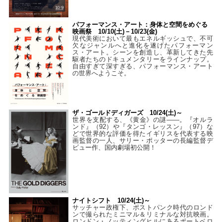
パフォーマンス・アート：身体と空間をめぐる
映画祭 10/10(土)－10/23(金)
現代美術において最もエネルギッシュで、不可
欠なジャンルへと進化を遂げたパフォーマン
ス・アート。シーンを創造し、革新してきた先
駆者たちのドキュメンタリーをラインナップ。
自由すぎて深すぎる、パフォーマンス・アート
の世界へようこそ。
ザ・ゴールドディガーズ 10/24(土)～
世界を支配する、《黄金》の謎――。『オルラ
ンド』（92）や『タンゴ・レッスン』（97）な
どで世界的な評価を得たイギリスを代表する映
画監督の一人、サリー・ポッターの長編監督デ
ビュー作、国内劇場初公開！
ナイトシフト 10/24(土)～
サッチャー政権下、ポストパンク時代のロンド
ンで撮られたミニマル＆リミナルな対抗映画。
ロンドン・ノッティングヒルにあるポートベロ