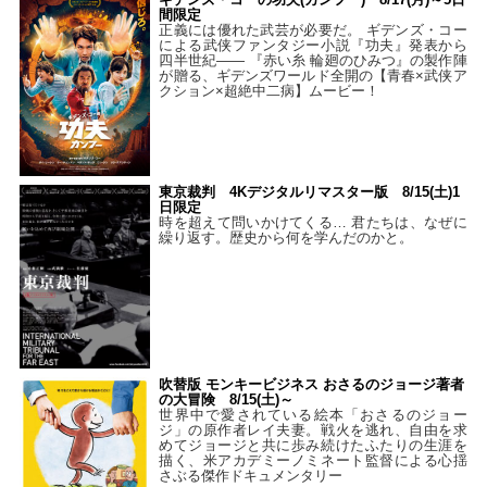
間限定
正義には優れた武芸が必要だ。 ギデンズ・コー
による武侠ファンタジー小説『功夫』発表から
四半世紀―― 『赤い糸 輪廻のひみつ』の製作陣
が贈る、ギデンズワールド全開の【青春×武侠ア
クション×超絶中二病】ムービー！
東京裁判 4Kデジタルリマスター版 8/15(土)1
日限定
時を超えて問いかけてくる… 君たちは、なぜに
繰り返す。歴史から何を学んだのかと。
吹替版 モンキービジネス おさるのジョージ著者
の大冒険 8/15(土)～
世界中で愛されている絵本「おさるのジョー
ジ」の原作者レイ夫妻。戦火を逃れ、自由を求
めてジョージと共に歩み続けたふたりの生涯を
描く、米アカデミーノミネート監督による心揺
さぶる傑作ドキュメンタリー