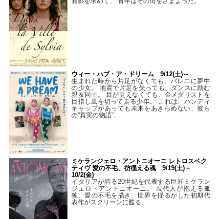
面影を求めて、 青年はその街をさまよった。
ウィー・ハブ・ア・ドリーム 9/12(土)～
生まれた時から片足がなくても、バレエに夢中
の少女。 地震で片足を失っても、ダンスに励む
親友同士。 目が見えなくても、金メダリストを
目指し風を切って走る少年。 これは、ハンディ
キャップがあっても未来をあきらめない、彼ら
の“真実の物語”。
ミケランジェロ・アントニオーニ レトロスペク
ティヴ 愛の不毛、彷徨える魂 9/19(土)－
10/2(金)
イタリアが誇る20世紀を代表する巨匠ミケラン
ジェロ・アントニオーニ。 現代人が抱える孤
独、愛の不毛を描き、世界を揺るがした初期代
表作がスクリーンに甦る。