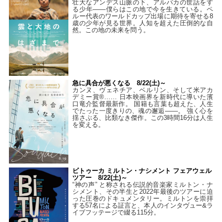
壮大なアンデス山脈の下、アルパカの世話をす
る少年――僕らはこの地で今を生きている。ペ
ルー代表のワールドカップ出場に期待を寄せる8
歳の少年が見る世界。人知を超えた圧倒的な自
然。この地の未来を問う。
急に具合が悪くなる 8/22(土)～
カンヌ、ヴェネチア、ベルリン、そして米アカ
デミー賞®…… 日本映画界を新時代に導いた濱
口竜介監督最新作。 国籍も言葉も超えた、人生
でたった一度きりの、魂の邂逅――。 強く心を
揺さぶる、比類なき傑作。この3時間16分は人生
を変える。
ビトゥーカ ミルトン・ナシメント フェアウェル
ツアー 8/22(土)～
“神の声” と称される伝説的音楽家ミルトン・ナ
シメント、その半生と2022年最後のツアーに迫
った圧巻のドキュメンタリー。ミルトンを崇拝
する57名による証言と、本人のインタヴュー&ラ
イブフッテージで綴る115分。