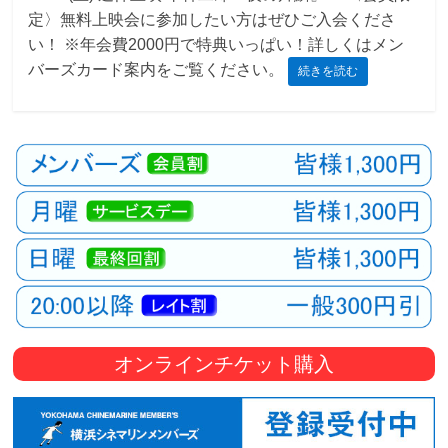
定〉無料上映会に参加したい方はぜひご入会くださ
観
い！ ※年会費2000円で特典いっぱい！詳しくはメン
た
バーズカード案内をご覧ください。
続きを読む
い
映
画
は
こ
の
街
で
オンラインチケット購入