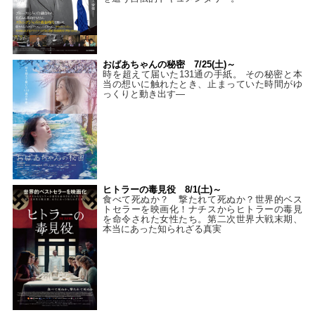
おばあちゃんの秘密 7/25(土)～
時を超えて届いた131通の手紙。 その秘密と本
当の想いに触れたとき、止まっていた時間がゆ
っくりと動き出す―
ヒトラーの毒見役 8/1(土)～
食べて死ぬか？ 撃たれて死ぬか？世界的ベス
トセラーを映画化！ナチスからヒトラーの毒見
を命令された女性たち。第二次世界大戦末期、
本当にあった知られざる真実