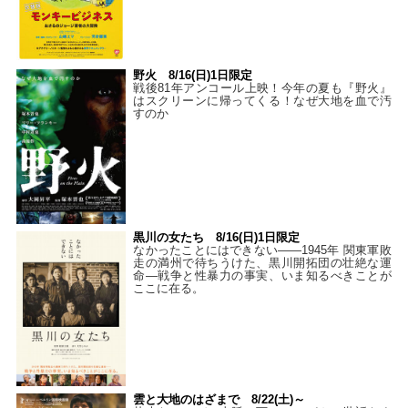
野火 8/16(日)1日限定
戦後81年アンコール上映！今年の夏も『野火』
はスクリーンに帰ってくる！なぜ大地を血で汚
すのか
黒川の女たち 8/16(日)1日限定
なかったことにはできない——1945年 関東軍敗
走の満州で待ちうけた、黒川開拓団の壮絶な運
命―戦争と性暴力の事実、いま知るべきことが
ここに在る。
雲と大地のはざまで 8/22(土)～