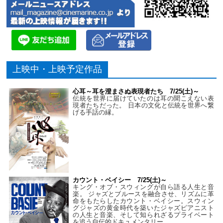
上映中・上映予定作品
心耳～耳を澄まさぬ表現者たち 7/25(土)～
伝統を世界に届けていたのは耳の聞こえない表
現者たちだった。 日本の文化と伝統を世界へ繋
げる手話の縁。
カウント・ベイシー 7/25(土)～
キング・オブ・スウィングが自ら語る人生と音
楽。 ジャズとブルースを融合させ、リズムに革
命をもたらしたカウント・ベイシー。スウィン
グジャズの黄金時代を築いたジャズピアニスト
の人生と音楽、そして知られざるプライベート
を追う自伝的ドキュメンタリー。