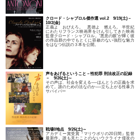
クロード・シャブロル傑作選 vol.2 9/19(土)－
10/2(金)
正義よ おびえろ。 悪徳よ 燃えろ。 半世紀
にわたりフランス映画界をけん引してきた映画
監督クロード・シャブロル。“悪意の眼”が輝く彼
の作品群の中でもとくに容赦のない強烈な魅力
をはなつ伝説の３本を公開。
声をあげるということ－性犯罪 刑法改正の記録
－ 9/26(土)～
その声は、社会を変える──ほんとうの正義を求
めて。誰のための法なのか──立ち上がる性暴力
サバイバー
戦場0地点 9/26(土)～
アカデミー賞受賞『マリウポリの20日間』監督
最新作。誰も見たことのないウクライナ侵攻の