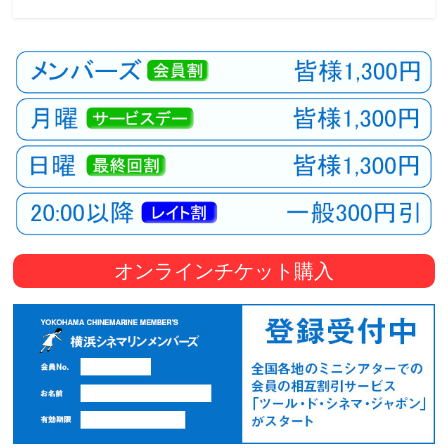
観
た
い
映
画
は
こ
の
街
で
オンラインチケット購入