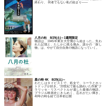
終わり、 何者でもない私の始まり――
八月の杜 8/29(土)～1週間限定
物語は、1945年東京大空襲から始まった。失わ
れた記憶と、たしかに残る痛み。誰かの「探し
物」は、やがて自分自身の物語になっていく。
星の時 4K 8/29(土)～
わたしはタイピストで、処⼥で、コーラとホッ
トドッグが好き。“20世紀で最も謎めいた作家”ク
ラリッセ・リスペクトルが遺した最後の物語。
ブラジル映画史にきらめく、忘れがたい輝き。
40年の時を経て⽇本初公開