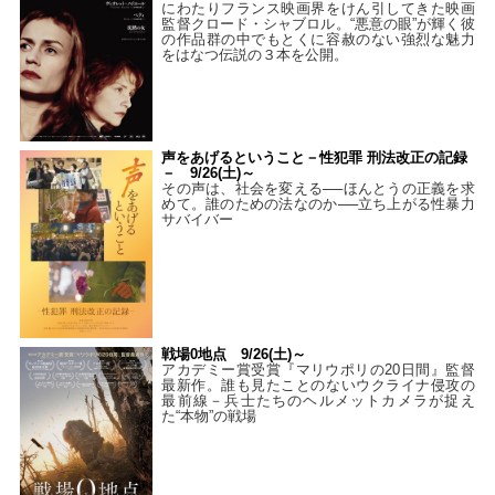
にわたりフランス映画界をけん引してきた映画
監督クロード・シャブロル。“悪意の眼”が輝く彼
の作品群の中でもとくに容赦のない強烈な魅力
をはなつ伝説の３本を公開。
声をあげるということ－性犯罪 刑法改正の記録
－ 9/26(土)～
その声は、社会を変える──ほんとうの正義を求
めて。誰のための法なのか──立ち上がる性暴力
サバイバー
戦場0地点 9/26(土)～
アカデミー賞受賞『マリウポリの20日間』監督
最新作。誰も見たことのないウクライナ侵攻の
最前線－兵士たちのヘルメットカメラが捉え
た“本物”の戦場