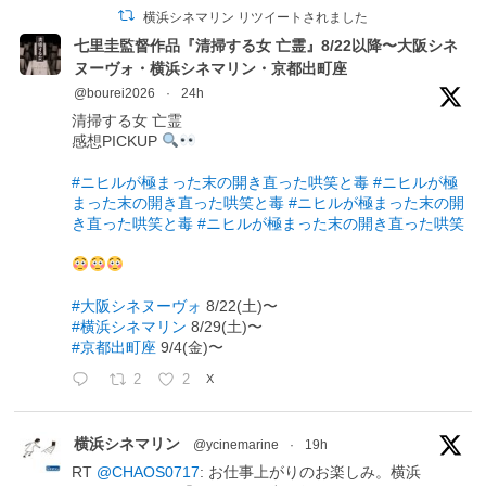
横浜シネマリン リツイートされました
七里圭監督作品『清掃する女 亡霊』8/22以降〜大阪シネ
ヌーヴォ・横浜シネマリン・京都出町座
@bourei2026
·
24h
清掃する女 亡霊
感想PICKUP
#ニヒルが極まった末の開き直った哄笑と毒
#ニヒルが極
まった末の開き直った哄笑と毒
#ニヒルが極まった末の開
き直った哄笑と毒
#ニヒルが極まった末の開き直った哄笑
#大阪シネヌーヴォ
8/22(土)〜
#横浜シネマリン
8/29(土)〜
#京都出町座
9/4(金)〜
2
2
X
横浜シネマリン
@ycinemarine
·
19h
RT
@CHAOS0717
: お仕事上がりのお楽しみ。横浜