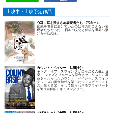
上映中・上映予定作品
心耳～耳を澄まさぬ表現者たち 7/25(土)～
伝統を世界に届けていたのは耳の聞こえない表
現者たちだった。 日本の文化と伝統を世界へ繋
げる手話の縁。
カウント・ベイシー 7/25(土)～
キング・オブ・スウィングが自ら語る人生と音
楽。 ジャズとブルースを融合させ、リズムに革
命をもたらしたカウント・ベイシー。スウィン
グジャズの黄金時代を築いたジャズピアニスト
の人生と音楽、そして知られざるプライベート
を追う自伝的ドキュメンタリー。
おばあちゃんの秘密 7/25(土)～