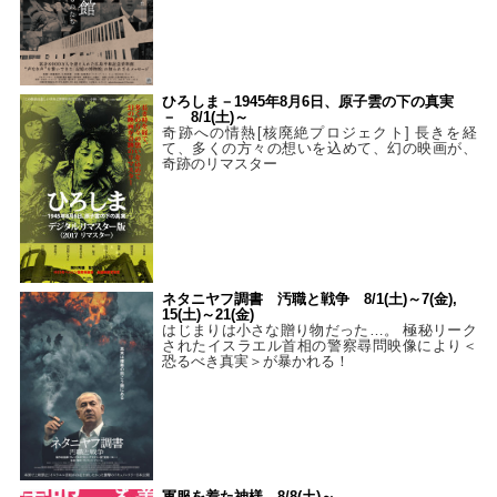
ひろしま－1945年8月6日、原子雲の下の真実
－ 8/1(土)～
奇跡への情熱[核廃絶プロジェクト] 長きを経
て、多くの方々の想いを込めて、幻の映画が、
奇跡のリマスター
ネタニヤフ調書 汚職と戦争 8/1(土)～7(金),
15(土)～21(金)
はじまりは小さな贈り物だった…。 極秘リーク
されたイスラエル首相の警察尋問映像により＜
恐るべき真実＞が暴かれる！
軍服を着た神様 8/8(土)～