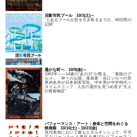
沼影市民プール 10/3(土)～
“とあるプールが息を引き取るまでの、49日間の
記録”
遥かな町へ 10/9(金)～
1963年――14歳の“あの日”が甦る。「孤独のグ
ルメ」「神々の山嶺」漫画家・谷口ジローの世
界的名作が日本初実写化。中年男が中学時代へ
タイムスリップ…人生の選択を見つめ直す“大人
の青春物語”
パフォーマンス・アート：身体と空間をめぐる
映画祭 10/10(土)－10/23(金)
現代美術において最もエネルギッシュで、不可
欠なジャンルへと進化を遂げたパフォーマン