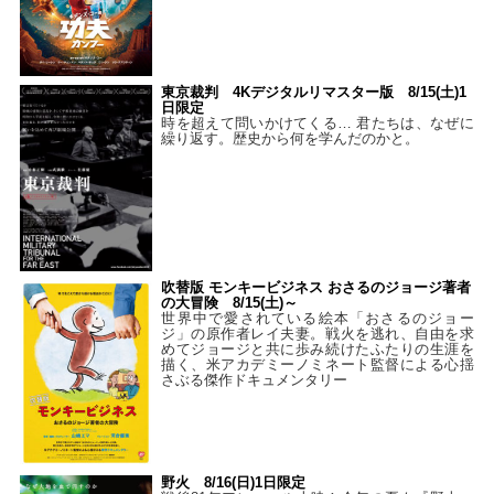
東京裁判 4Kデジタルリマスター版 8/15(土)1
日限定
時を超えて問いかけてくる… 君たちは、なぜに
繰り返す。歴史から何を学んだのかと。
吹替版 モンキービジネス おさるのジョージ著者
の大冒険 8/15(土)～
世界中で愛されている絵本「おさるのジョー
ジ」の原作者レイ夫妻。戦火を逃れ、自由を求
めてジョージと共に歩み続けたふたりの生涯を
描く、米アカデミーノミネート監督による心揺
さぶる傑作ドキュメンタリー
野火 8/16(日)1日限定