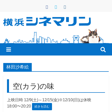
コ
ン
テ
ン
横
ツ
へ
浜
ス
キ
シ
ッ
プ
ネ
林田沙希絵
マ
空(カラ)の味
リ
上映日時 12/9(土)～12/15(金)※12/10(日)は休映
18:00〜20:20
続きを読む
ン