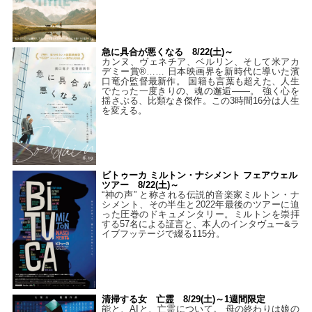
急に具合が悪くなる 8/22(土)～
カンヌ、ヴェネチア、ベルリン、そして米アカ
デミー賞®…… 日本映画界を新時代に導いた濱
口竜介監督最新作。 国籍も言葉も超えた、人生
でたった一度きりの、魂の邂逅――。 強く心を
揺さぶる、比類なき傑作。この3時間16分は人生
を変える。
ビトゥーカ ミルトン・ナシメント フェアウェル
ツアー 8/22(土)～
“神の声” と称される伝説的音楽家ミルトン・ナ
シメント、その半生と2022年最後のツアーに迫
った圧巻のドキュメンタリー。ミルトンを崇拝
する57名による証言と、本人のインタヴュー&ラ
イブフッテージで綴る115分。
清掃する女 亡霊 8/29(土)～1週間限定
能と、AIと、亡霊について。 母の終わりは娘の