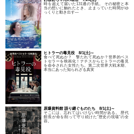
時を超えて届いた131通の手紙。 その秘密と本
当の想いに触れたとき、止まっていた時間がゆ
っくりと動き出す―
ヒトラーの毒見役 8/1(土)～
食べて死ぬか？ 撃たれて死ぬか？世界的ベス
トセラーを映画化！ナチスからヒトラーの毒見
を命令された女性たち。第二次世界大戦末期、
本当にあった知られざる真実
原爆資料館 語り継ぐものたち 8/1(土)～
そこには、忘れてはいけない時間がある。 歴代
館長が命を削って守り続けた”歴史の現場”の全
容。