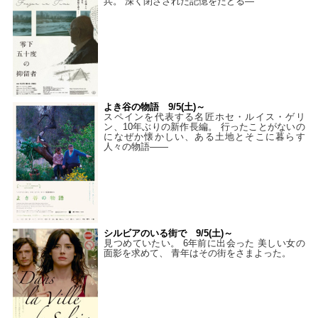
兵。 深く閉ざされた記憶をたどる—
よき谷の物語 9/5(土)～
スペインを代表する名匠ホセ・ルイス・ゲリ
ン、10年ぶりの新作長編。 行ったことがないの
になぜか懐かしい、ある土地とそこに暮らす
人々の物語――
シルビアのいる街で 9/5(土)～
見つめていたい。 6年前に出会った 美しい女の
面影を求めて、 青年はその街をさまよった。