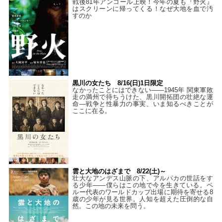
戦後81年アンコール上映！今年の夏も『野火』
はスクリーンに帰ってくる！なぜ大地を血で汚
すのか
黒川の女たち 8/16(日)1日限定
なかったことにはできない——1945年 関東軍敗
走の満州で待ちうけた、黒川開拓団の壮絶な運
命―戦争と性暴力の事実、いま知るべきことが
ここに在る。
雲と大地のはざまで 8/22(土)～
壮大なアンデス山脈の下、アルパカの世話をす
る少年――僕らはこの地で今を生きている。ペ
ルー代表のワールドカップ出場に期待を寄せる8
歳の少年が見る世界。人知を超えた圧倒的な自
然。この地の未来を問う。