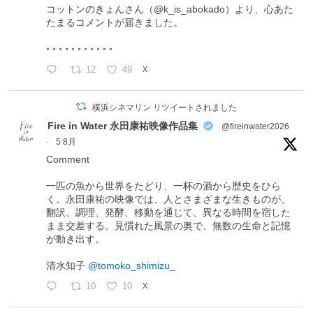
コットンのきょんさん（@k_is_abokado）より、心あた
たまるコメントが届きました。
◦ ◦ ◦ ◦ ◦ ◦ ◦ ◦ ◦ ◦ ◦
12
49
X
横浜シネマリン リツイートされました
Fire in Water 永田康祐映像作品集
@fireinwater2026
·
5 8月
Comment
一匹の魚から世界をたどり、一杯の酒から歴史をひら
く。永田康祐の映像では、人とさまざまな生きものが、
翻訳、調理、発酵、移動を通じて、異なる時間を宿した
まま交差する。見慣れた風景の奥で、無数の生命と記憶
が動き出す。
清水知子
@tomoko_shimizu_
10
10
X