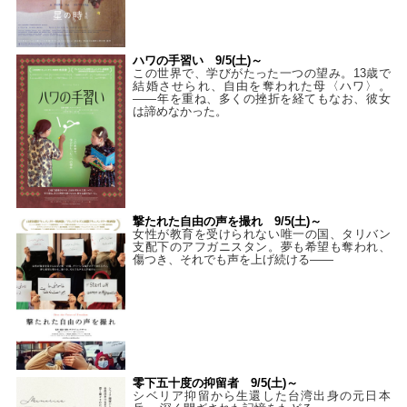
ハワの手習い 9/5(土)～
この世界で、学びがたった一つの望み。13歳で
結婚させられ、自由を奪われた母〈ハワ〉。
——年を重ね、多くの挫折を経てもなお、彼女
は諦めなかった。
撃たれた自由の声を撮れ 9/5(土)～
女性が教育を受けられない唯一の国、タリバン
支配下のアフガニスタン。夢も希望も奪われ、
傷つき、それでも声を上げ続ける——
零下五十度の抑留者 9/5(土)～
シベリア抑留から生還した台湾出身の元日本