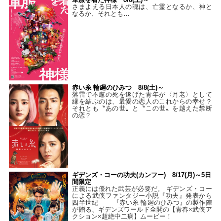
さまよえる日本人の魂は、亡霊となるか、神と
なるか、それとも…
赤い糸 輪廻のひみつ 8/8(土)～
落雷で不慮の死を遂げた青年が〈月老〉として
縁を結ぶのは、最愛の恋人のこれからの幸せ？
それとも〝あの世〟と〝この世〟を越えた禁断
の恋？
ギデンズ・コーの功夫(カンフー) 8/17(月)～5日
間限定
正義には優れた武芸が必要だ。 ギデンズ・コー
による武侠ファンタジー小説『功夫』発表から
四半世紀―― 『赤い糸 輪廻のひみつ』の製作陣
が贈る、ギデンズワールド全開の【青春×武侠ア
クション×超絶中二病】ムービー！