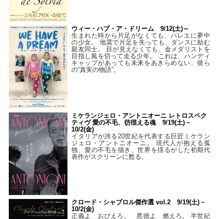
ウィー・ハブ・ア・ドリーム 9/12(土)～
生まれた時から片足がなくても、バレエに夢中
の少女。 地震で片足を失っても、ダンスに励む
親友同士。 目が見えなくても、金メダリストを
目指し風を切って走る少年。 これは、ハンディ
キャップがあっても未来をあきらめない、彼ら
の“真実の物語”。
ミケランジェロ・アントニオーニ レトロスペク
ティヴ 愛の不毛、彷徨える魂 9/19(土)－
10/2(金)
イタリアが誇る20世紀を代表する巨匠ミケラン
ジェロ・アントニオーニ。 現代人が抱える孤
独、愛の不毛を描き、世界を揺るがした初期代
表作がスクリーンに甦る。
クロード・シャブロル傑作選 vol.2 9/19(土)－
10/2(金)
正義よ おびえろ。 悪徳よ 燃えろ。 半世紀