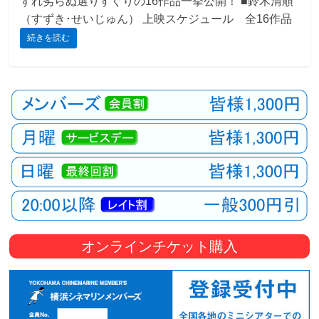
ずれ劣らぬ選りすぐりの16作品一挙公開！ ■鈴木清順
（すずき･せいじゅん） 上映スケジュール 全16作品
観
続きを読む
た
い
映
画
は
こ
の
街
で
オンラインチケット購入