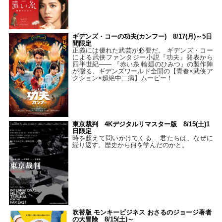
ギデンズ・コーの功夫(カンフー) 8/17(月)～5日
間限定
正義には優れた武芸が必要だ。 ギデンズ・コー
による武侠ファンタジー小説『功夫』発表から
四半世紀―― 『赤い糸 輪廻のひみつ』の製作陣
が贈る、ギデンズワールド全開の【青春×武侠ア
クション×超絶中二病】ムービー！
東京裁判 4Kデジタルリマスター版 8/15(土)1
日限定
時を超えて問いかけてくる… 君たちは、なぜに
繰り返す。歴史から何を学んだのかと。
吹替版 モンキービジネス おさるのジョージ著者
の大冒険 8/15(土)～