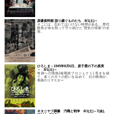
原爆資料館 語り継ぐものたち 8/1(土)～
そこには、忘れてはいけない時間がある。 歴代
館長が命を削って守り続けた”歴史の現場”の全
容。
ひろしま－1945年8月6日、原子雲の下の真実
－ 8/1(土)～
奇跡への情熱[核廃絶プロジェクト] 長きを経
て、多くの方々の想いを込めて、幻の映画が、
奇跡のリマスター
ネタニヤフ調書 汚職と戦争 8/1(土)～7(金),