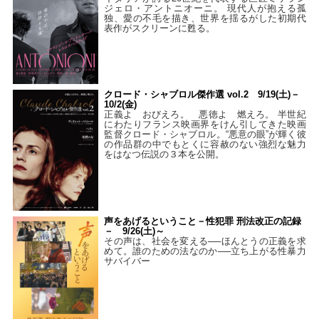
ジェロ・アントニオーニ。 現代人が抱える孤
独、愛の不毛を描き、世界を揺るがした初期代
表作がスクリーンに甦る。
クロード・シャブロル傑作選 vol.2 9/19(土)－
10/2(金)
正義よ おびえろ。 悪徳よ 燃えろ。 半世紀
にわたりフランス映画界をけん引してきた映画
監督クロード・シャブロル。“悪意の眼”が輝く彼
の作品群の中でもとくに容赦のない強烈な魅力
をはなつ伝説の３本を公開。
声をあげるということ－性犯罪 刑法改正の記録
－ 9/26(土)～
その声は、社会を変える──ほんとうの正義を求
めて。誰のための法なのか──立ち上がる性暴力
サバイバー