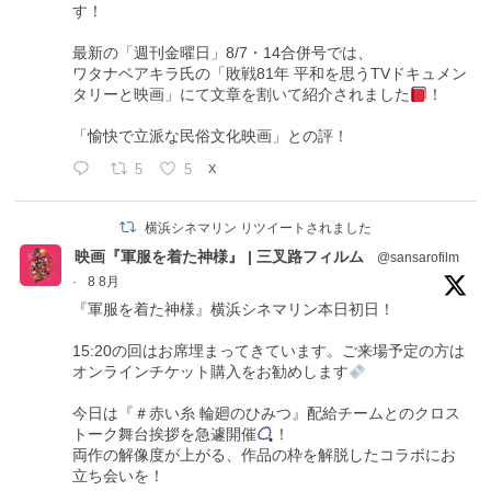
す！
最新の「週刊金曜日」8/7・14合併号では、
ワタナベアキラ氏の「敗戦81年 平和を思うTVドキュメン
タリーと映画」にて文章を割いて紹介されました
！
「愉快で立派な民俗文化映画」との評！
5
5
X
横浜シネマリン リツイートされました
映画『軍服を着た神様』 | 三叉路フィルム
@sansarofilm
·
8 8月
『軍服を着た神様』横浜シネマリン本日初日！
15:20の回はお席埋まってきています。ご来場予定の方は
オンラインチケット購入をお勧めします
今日は『＃赤い糸 輪廻のひみつ』配給チームとのクロス
トーク舞台挨拶を急遽開催
！
両作の解像度が上がる、作品の枠を解脱したコラボにお
立ち会いを！