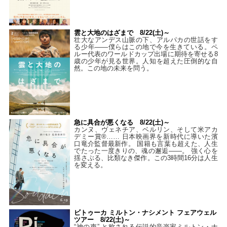
雲と大地のはざまで 8/22(土)～
壮大なアンデス山脈の下、アルパカの世話をす
る少年――僕らはこの地で今を生きている。ペ
ルー代表のワールドカップ出場に期待を寄せる8
歳の少年が見る世界。人知を超えた圧倒的な自
然。この地の未来を問う。
急に具合が悪くなる 8/22(土)～
カンヌ、ヴェネチア、ベルリン、そして米アカ
デミー賞®…… 日本映画界を新時代に導いた濱
口竜介監督最新作。 国籍も言葉も超えた、人生
でたった一度きりの、魂の邂逅――。 強く心を
揺さぶる、比類なき傑作。この3時間16分は人生
を変える。
ビトゥーカ ミルトン・ナシメント フェアウェル
ツアー 8/22(土)～
“神の声” と称される伝説的音楽家ミルトン・ナ