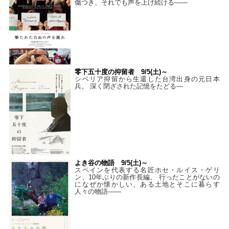
傷つき、それでも声を上げ続ける——
零下五十度の抑留者 9/5(土)～
シベリア抑留から生還した台湾出身の元日本
兵。 深く閉ざされた記憶をたどる—
よき谷の物語 9/5(土)～
スペインを代表する名匠ホセ・ルイス・ゲリ
ン、10年ぶりの新作長編。 行ったことがないの
になぜか懐かしい、ある土地とそこに暮らす
人々の物語――