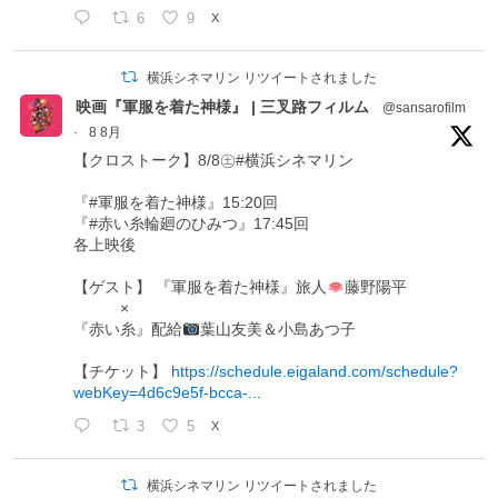
6
9
X
横浜シネマリン リツイートされました
映画『軍服を着た神様』 | 三叉路フィルム
@sansarofilm
·
8 8月
【クロストーク】8/8㊏#横浜シネマリン
『#軍服を着た神様』15:20回
『#赤い糸輪廻のひみつ』17:45回
各上映後
【ゲスト】 『軍服を着た神様』旅人
藤野陽平
×
『赤い糸』配給
葉山友美＆小島あつ子
【チケット】
https://schedule.eigaland.com/schedule?
webKey=4d6c9e5f-bcca-...
3
5
X
横浜シネマリン リツイートされました