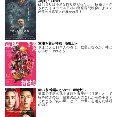
15(土)～21(金)
はじまりは小さな贈り物だった…。 極秘リーク
されたイスラエル首相の警察尋問映像により＜
恐るべき真実＞が暴かれる！
軍服を着た神様 8/8(土)～
さまよえる日本人の魂は、亡霊となるか、神と
なるか、それとも…
赤い糸 輪廻のひみつ 8/8(土)～
落雷で不慮の死を遂げた青年が〈月老〉として
縁を結ぶのは、最愛の恋人のこれからの幸せ？
それとも〝あの世〟と〝この世〟を越えた禁断
の恋？