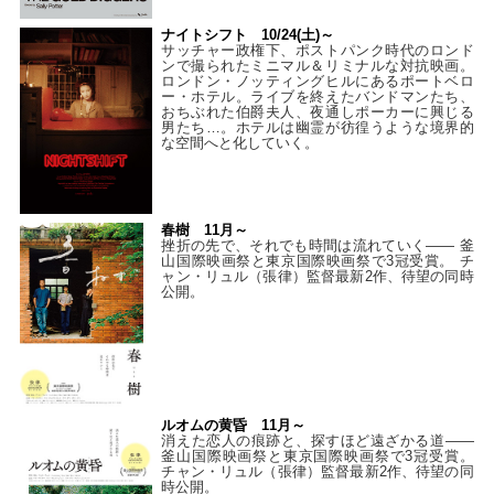
ナイトシフト 10/24(土)～
サッチャー政権下、ポストパンク時代のロンド
ンで撮られたミニマル＆リミナルな対抗映画。
ロンドン・ノッティングヒルにあるポートベロ
ー・ホテル。ライブを終えたバンドマンたち、
おちぶれた伯爵夫人、夜通しポーカーに興じる
男たち…。ホテルは幽霊が彷徨うような境界的
な空間へと化していく。
春樹 11月～
挫折の先で、それでも時間は流れていく—— 釜
山国際映画祭と東京国際映画祭で3冠受賞。 チ
ャン・リュル（張律）監督最新2作、待望の同時
公開。
ルオムの黄昏 11月～
消えた恋人の痕跡と、探すほど遠ざかる道——
釜山国際映画祭と東京国際映画祭で3冠受賞。
チャン・リュル（張律）監督最新2作、待望の同
時公開。