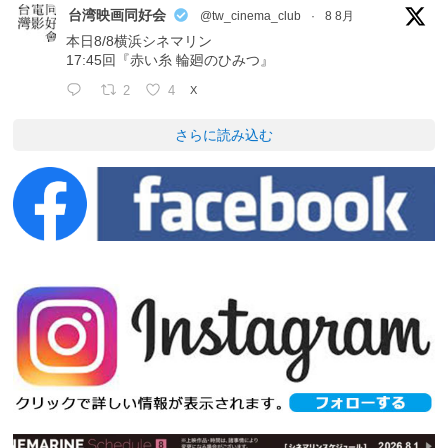
台湾映画同好会
@tw_cinema_club
·
8 8月
本日8/8横浜シネマリン
17:45回『赤い糸 輪廻のひみつ』
2
4
X
さらに読み込む