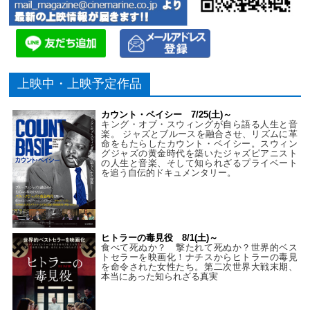
上映中・上映予定作品
カウント・ベイシー 7/25(土)～
キング・オブ・スウィングが自ら語る人生と音
楽。 ジャズとブルースを融合させ、リズムに革
命をもたらしたカウント・ベイシー。スウィン
グジャズの黄金時代を築いたジャズピアニスト
の人生と音楽、そして知られざるプライベート
を追う自伝的ドキュメンタリー。
ヒトラーの毒見役 8/1(土)～
食べて死ぬか？ 撃たれて死ぬか？世界的ベス
トセラーを映画化！ナチスからヒトラーの毒見
を命令された女性たち。第二次世界大戦末期、
本当にあった知られざる真実