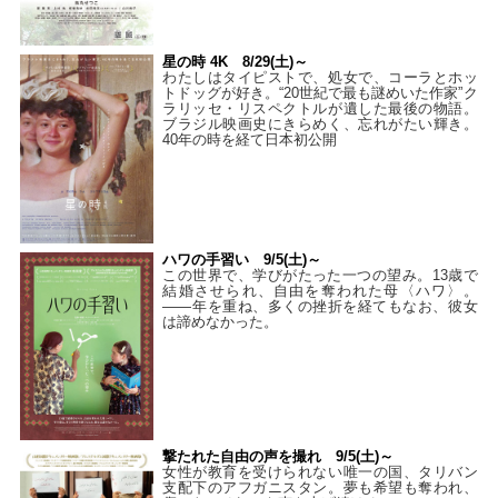
星の時 4K 8/29(土)～
わたしはタイピストで、処⼥で、コーラとホッ
トドッグが好き。“20世紀で最も謎めいた作家”ク
ラリッセ・リスペクトルが遺した最後の物語。
ブラジル映画史にきらめく、忘れがたい輝き。
40年の時を経て⽇本初公開
ハワの手習い 9/5(土)～
この世界で、学びがたった一つの望み。13歳で
結婚させられ、自由を奪われた母〈ハワ〉。
——年を重ね、多くの挫折を経てもなお、彼女
は諦めなかった。
撃たれた自由の声を撮れ 9/5(土)～
女性が教育を受けられない唯一の国、タリバン
支配下のアフガニスタン。夢も希望も奪われ、