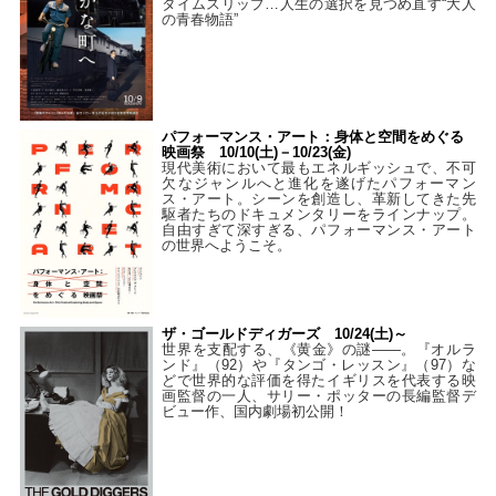
タイムスリップ…人生の選択を見つめ直す“大人
の青春物語”
パフォーマンス・アート：身体と空間をめぐる
映画祭 10/10(土)－10/23(金)
現代美術において最もエネルギッシュで、不可
欠なジャンルへと進化を遂げたパフォーマン
ス・アート。シーンを創造し、革新してきた先
駆者たちのドキュメンタリーをラインナップ。
自由すぎて深すぎる、パフォーマンス・アート
の世界へようこそ。
ザ・ゴールドディガーズ 10/24(土)～
世界を支配する、《黄金》の謎――。『オルラ
ンド』（92）や『タンゴ・レッスン』（97）な
どで世界的な評価を得たイギリスを代表する映
画監督の一人、サリー・ポッターの長編監督デ
ビュー作、国内劇場初公開！