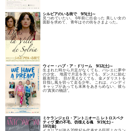
シルビアのいる街で 9/5(土)～
見つめていたい。 6年前に出会った 美しい女の
面影を求めて、 青年はその街をさまよった。
ウィー・ハブ・ア・ドリーム 9/12(土)～
生まれた時から片足がなくても、バレエに夢中
の少女。 地震で片足を失っても、ダンスに励む
親友同士。 目が見えなくても、金メダリストを
目指し風を切って走る少年。 これは、ハンディ
キャップがあっても未来をあきらめない、彼ら
の“真実の物語”。
ミケランジェロ・アントニオーニ レトロスペク
ティヴ 愛の不毛、彷徨える魂 9/19(土)－
10/2(金)
イタリアが誇る20世紀を代表する巨匠ミケラン