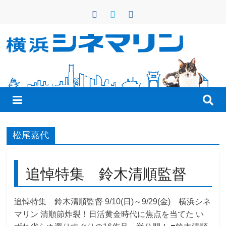
コ
ン
テ
ン
横
ツ
へ
浜
ス
キ
シ
ッ
プ
ネ
松尾嘉代
マ
追悼特集 鈴木清順監督
リ
追悼特集 鈴木清順監督 9/10(日)～9/29(金) 横浜シネ
マリン 清順節炸裂！日活黄金時代に焦点を当てた い
ン