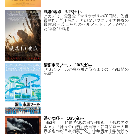
戦場0地点 9/26(土)～
アカデミー賞受賞『マリウポリの20日間』監督
最新作。誰も見たことのないウクライナ侵攻の
最前線－兵士たちのヘルメットカメラが捉え
た“本物”の戦場
沼影市民プール 10/3(土)～
“とあるプールが息を引き取るまでの、49日間の
記録”
遥かな町へ 10/9(金)～
1963年――14歳の“あの日”が甦る。「孤独のグ
ルメ」「神々の山嶺」漫画家・谷口ジローの世
界的名作が日本初実写化。中年男が中学時代へ