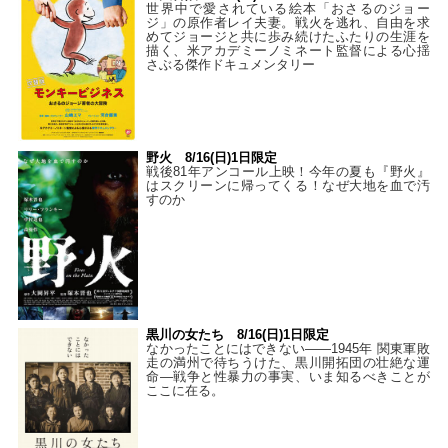
世界中で愛されている絵本「おさるのジョー
ジ」の原作者レイ夫妻。戦火を逃れ、自由を求
めてジョージと共に歩み続けたふたりの生涯を
描く、米アカデミーノミネート監督による心揺
さぶる傑作ドキュメンタリー
野火 8/16(日)1日限定
戦後81年アンコール上映！今年の夏も『野火』
はスクリーンに帰ってくる！なぜ大地を血で汚
すのか
黒川の女たち 8/16(日)1日限定
なかったことにはできない——1945年 関東軍敗
走の満州で待ちうけた、黒川開拓団の壮絶な運
命―戦争と性暴力の事実、いま知るべきことが
ここに在る。