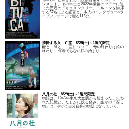
シメント、その半生と2022年最後のツアーに迫
った圧巻のドキュメンタリー。ミルトンを崇拝
する57名による証言と、本人のインタヴュー&ラ
イブフッテージで綴る115分。
清掃する女 亡霊 8/29(土)～1週間限定
能と、AIと、亡霊について。 母の終わりは娘の
終わり、 何者でもない私の始まり――
八月の杜 8/29(土)～1週間限定
物語は、1945年東京大空襲から始まった。失わ
れた記憶と、たしかに残る痛み。誰かの「探し
物」は、やがて自分自身の物語になっていく。